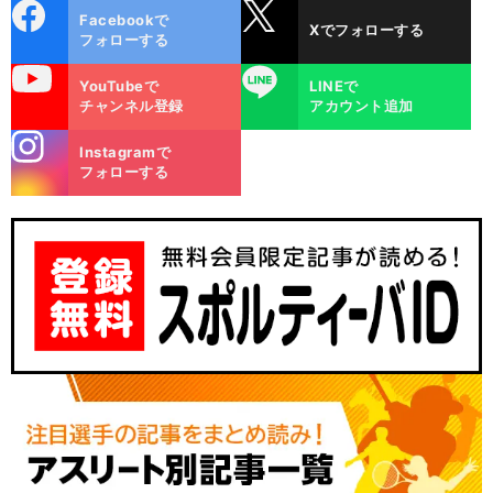
cebo
X
Facebookで
Xでフォローする
ok
フォローする
uTube
LINE
YouTubeで
LINEで
チャンネル登録
アカウント追加
stagra
Instagramで
m
フォローする