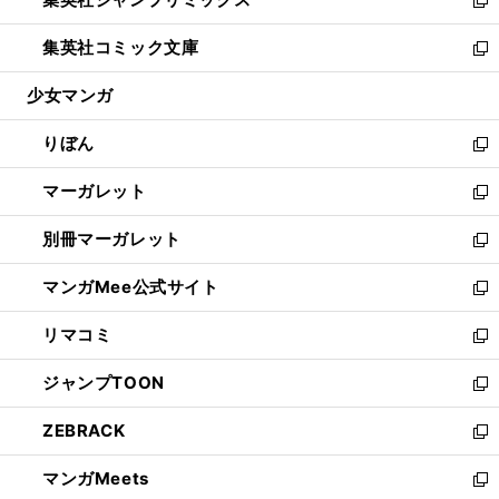
で
ド
ィ
い
新
開
ウ
ン
ウ
し
集英社コミック文庫
く
で
ド
ィ
い
新
開
ウ
ン
ウ
し
少女マンガ
く
で
ド
ィ
い
開
ウ
ン
ウ
りぼん
く
で
ド
ィ
新
開
ウ
ン
し
マーガレット
く
で
ド
い
新
開
ウ
ウ
し
別冊マーガレット
く
で
ィ
い
新
開
ン
ウ
し
マンガMee公式サイト
く
ド
ィ
い
新
ウ
ン
ウ
し
リマコミ
で
ド
ィ
い
新
開
ウ
ン
ウ
し
ジャンプTOON
く
で
ド
ィ
い
新
開
ウ
ン
ウ
し
ZEBRACK
く
で
ド
ィ
い
新
開
ウ
ン
ウ
し
マンガMeets
く
で
ド
ィ
い
新