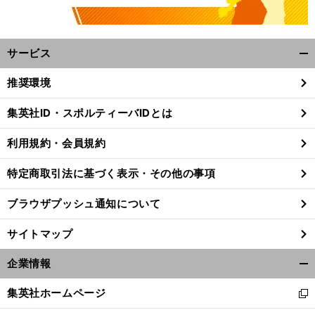
サービス
開
く/
推奨環境
閉
じ
集英社ID・スポルティーバIDとは
る
利用規約・会員規約
特定商取引法に基づく表示・その他の事項
ブラウザプッシュ通知について
サイトマップ
企業情報
開
く/
集英社ホームページ
新
閉
し
じ