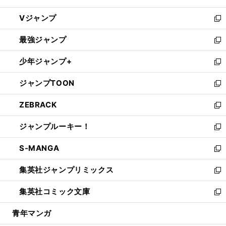
ウ
し
Vジャンプ
ィ
い
新
ン
ウ
し
最強ジャンプ
ド
ィ
い
新
ウ
ン
ウ
し
少年ジャンプ+
で
ド
ィ
い
新
開
ウ
ン
ウ
し
ジャンプTOON
く
で
ド
ィ
い
新
開
ウ
ン
ウ
し
ZEBRACK
く
で
ド
ィ
い
新
開
ウ
ン
ウ
し
ジャンプルーキー！
く
で
ド
ィ
い
新
開
ウ
ン
ウ
し
S-MANGA
く
で
ド
ィ
い
新
開
ウ
ン
ウ
し
集英社ジャンプリミックス
く
で
ド
ィ
い
新
開
ウ
ン
ウ
し
集英社コミック文庫
く
で
ド
ィ
い
新
開
ウ
ン
ウ
し
青年マンガ
く
で
ド
ィ
い
開
ウ
ン
ウ