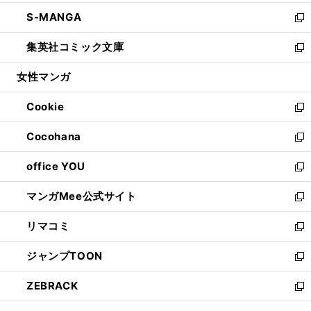
開
ウ
ン
ウ
し
S-MANGA
く
で
ド
ィ
い
新
開
ウ
ン
ウ
し
集英社コミック文庫
く
で
ド
ィ
い
新
開
ウ
ン
ウ
し
女性マンガ
く
で
ド
ィ
い
開
ウ
ン
ウ
Cookie
く
で
ド
ィ
新
開
ウ
ン
し
Cocohana
く
で
ド
い
新
開
ウ
ウ
し
office YOU
く
で
ィ
い
新
開
ン
ウ
し
マンガMee公式サイト
く
ド
ィ
い
新
ウ
ン
ウ
し
リマコミ
で
ド
ィ
い
新
開
ウ
ン
ウ
し
ジャンプTOON
く
で
ド
ィ
い
新
開
ウ
ン
ウ
し
ZEBRACK
く
で
ド
ィ
い
新
開
ウ
ン
ウ
し