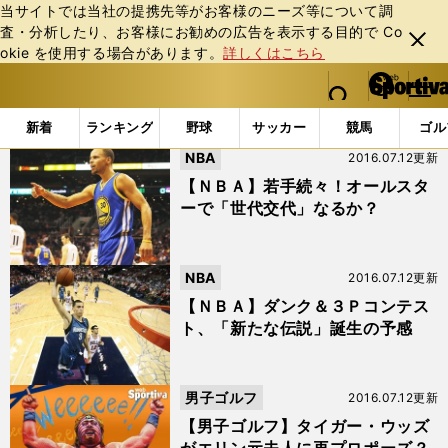
当サイトでは当社の提携先等がお客様のニーズ等について調
査・分析したり、お客様にお勧めの広告を表⽰する⽬的で Co
閉じ
okie を使⽤する場合があります。
詳しくはこちら
る
マイペ
web Sportiva (webスポルティーバ)
検索
メニュ
we
ー
「#2月15日」の最新ニュース・ 情報
b
ジ
新着
ランキング
野球
サッカー
競馬
ゴル
ス
NBA
2016.07.12更新
ポ
ル
【ＮＢＡ】若手続々！オールスタ
テ
ーで「世代交代」なるか？
ィ
ー
バ
NBA
2016.07.12更新
【ＮＢＡ】ダンク＆３Ｐコンテス
ト、「新たな伝説」誕生の予感
男子ゴルフ
2016.07.12更新
【男子ゴルフ】タイガー・ウッズ