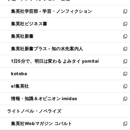
開
ウ
ン
ウ
集英社学芸部 - 学芸・ノンフィクション
く
で
ド
ィ
新
開
ウ
ン
し
集英社ビジネス書
く
で
ド
い
新
開
ウ
ウ
し
集英社新書
く
で
ィ
い
新
開
ン
ウ
し
集英社新書プラス - 知の水先案内人
く
ド
ィ
い
新
ウ
ン
ウ
し
1日5分で、明日は変わる よみタイ yomitai
で
ド
ィ
い
新
開
ウ
ン
ウ
し
kotoba
く
で
ド
ィ
い
新
開
ウ
ン
ウ
し
e!集英社
く
で
ド
ィ
い
新
開
ウ
ン
ウ
し
情報・知識＆オピニオン imidas
く
で
ド
ィ
い
新
開
ウ
ン
ウ
し
ライトノベル・ノベライズ
く
で
ド
ィ
い
開
ウ
ン
ウ
集英社Webマガジン コバルト
く
で
ド
ィ
新
開