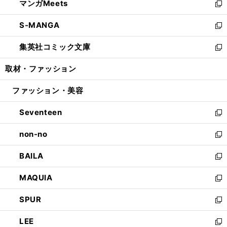
マンガMeets
く
で
ド
ィ
い
新
開
ウ
ン
ウ
し
S-MANGA
く
で
ド
ィ
い
新
開
ウ
ン
ウ
し
集英社コミック文庫
く
で
ド
ィ
い
新
開
ウ
ン
ウ
し
取材・ファッション
く
で
ド
ィ
い
開
ウ
ン
ウ
ファッション・美容
く
で
ド
ィ
開
ウ
ン
Seventeen
く
で
ド
新
開
ウ
し
non-no
く
で
い
新
開
ウ
し
BAILA
く
ィ
い
新
ン
ウ
し
MAQUIA
ド
ィ
い
新
ウ
ン
ウ
し
SPUR
で
ド
ィ
い
新
開
ウ
ン
ウ
し
LEE
く
で
ド
ィ
い
新