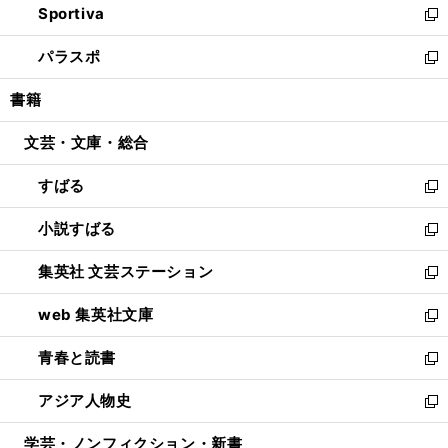
Sportiva
く
ド
ィ
い
新
ウ
ン
ウ
し
パラスポ
で
ド
ィ
い
新
開
ウ
ン
ウ
し
書籍
く
で
ド
ィ
い
開
ウ
ン
ウ
文芸・文庫・総合
く
で
ド
ィ
開
ウ
ン
すばる
く
で
ド
新
開
ウ
し
小説すばる
く
で
い
新
開
ウ
し
集英社 文芸ステーション
く
ィ
い
新
ン
ウ
し
web 集英社文庫
ド
ィ
い
新
ウ
ン
ウ
し
青春と読書
で
ド
ィ
い
新
開
ウ
ン
ウ
し
アジア人物史
く
で
ド
ィ
い
新
開
ウ
ン
ウ
し
学芸・ノンフィクション・新書
く
で
ド
ィ
い