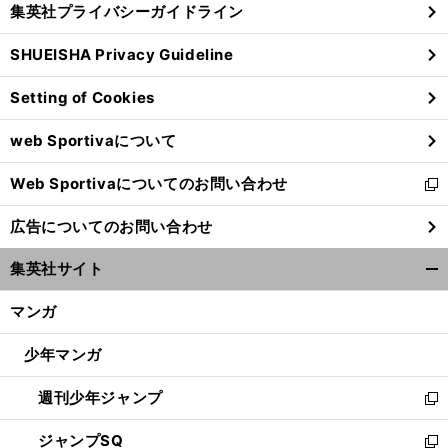
集英社プライバシーガイドライン
い
る
ウ
SHUEISHA Privacy Guideline
ィ
ン
Setting of Cookies
ド
ウ
web Sportivaについて
で
開
Web Sportivaについてのお問い合わせ
く
新
し
広告についてのお問い合わせ
い
ウ
集英社サイト
ィ
開
ン
く/
マンガ
ド
閉
ウ
じ
少年マンガ
で
る
開
週刊少年ジャンプ
く
新
し
ジャンプSQ
い
新