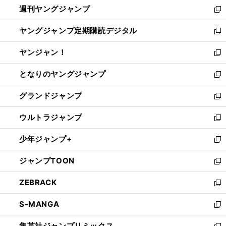
週刊ヤングジャンプ
く
で
ド
ィ
新
開
ウ
ン
し
ヤングジャンプ定期購読デジタル
く
で
ド
い
新
開
ウ
ウ
し
ヤンジャン！
く
で
ィ
い
新
開
ン
ウ
し
となりのヤングジャンプ
く
ド
ィ
い
新
ウ
ン
ウ
し
グランドジャンプ
で
ド
ィ
い
新
開
ウ
ン
ウ
し
ウルトラジャンプ
く
で
ド
ィ
い
新
開
ウ
ン
ウ
し
少年ジャンプ+
く
で
ド
ィ
い
新
開
ウ
ン
ウ
し
ジャンプTOON
く
で
ド
ィ
い
新
開
ウ
ン
ウ
し
ZEBRACK
く
で
ド
ィ
い
新
開
ウ
ン
ウ
し
S-MANGA
く
で
ド
ィ
い
新
開
ウ
ン
ウ
し
集英社ジャンプリミックス
く