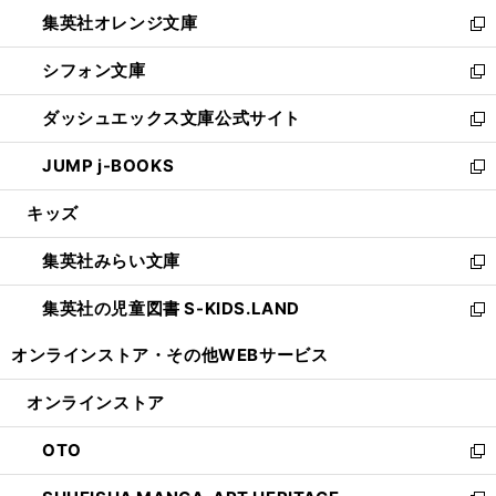
ウ
ン
し
集英社オレンジ文庫
く
で
ド
い
新
開
ウ
ウ
し
シフォン文庫
く
で
ィ
い
新
開
ン
ウ
し
ダッシュエックス文庫公式サイト
く
ド
ィ
い
新
ウ
ン
ウ
し
JUMP j-BOOKS
で
ド
ィ
い
新
開
ウ
ン
ウ
し
キッズ
く
で
ド
ィ
い
開
ウ
ン
ウ
集英社みらい文庫
く
で
ド
ィ
新
開
ウ
ン
し
集英社の児童図書 S-KIDS.LAND
く
で
ド
い
新
開
ウ
ウ
し
オンラインストア・
その他WEBサービス
く
で
ィ
い
開
ン
ウ
オンラインストア
く
ド
ィ
ウ
ン
OTO
で
ド
新
開
ウ
し