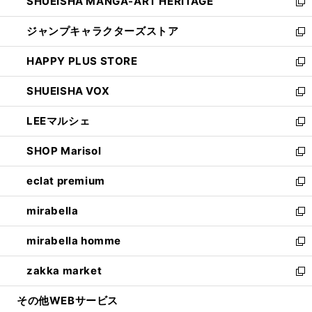
SHUEISHA MANGA-ART HERITAGE
く
で
い
新
開
ウ
し
ジャンプキャラクターズストア
く
ィ
い
新
ン
ウ
し
HAPPY PLUS STORE
ド
ィ
い
新
ウ
ン
ウ
し
SHUEISHA VOX
で
ド
ィ
い
新
開
ウ
ン
ウ
し
LEEマルシェ
く
で
ド
ィ
い
新
開
ウ
ン
ウ
し
SHOP Marisol
く
で
ド
ィ
い
新
開
ウ
ン
ウ
し
eclat premium
く
で
ド
ィ
い
新
開
ウ
ン
ウ
し
mirabella
く
で
ド
ィ
い
新
開
ウ
ン
ウ
し
mirabella homme
く
で
ド
ィ
い
新
開
ウ
ン
ウ
し
zakka market
く
で
ド
ィ
い
新
開
ウ
ン
ウ
し
その他WEBサービス
く
で
ド
ィ
い