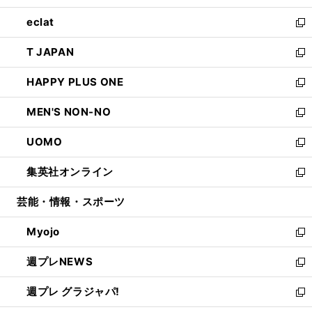
開
ウ
ン
ウ
し
eclat
く
で
ド
ィ
い
新
開
ウ
ン
ウ
し
T JAPAN
く
で
ド
ィ
い
新
開
ウ
ン
ウ
し
HAPPY PLUS ONE
く
で
ド
ィ
い
新
開
ウ
ン
ウ
し
MEN'S NON-NO
く
で
ド
ィ
い
新
開
ウ
ン
ウ
し
UOMO
く
で
ド
ィ
い
新
開
ウ
ン
ウ
し
集英社オンライン
く
で
ド
ィ
い
新
開
ウ
ン
ウ
し
芸能・情報・スポーツ
く
で
ド
ィ
い
開
ウ
ン
ウ
Myojo
く
で
ド
ィ
新
開
ウ
ン
し
週プレNEWS
く
で
ド
い
新
開
ウ
ウ
し
週プレ グラジャパ!
く
で
ィ
い
新
開
ン
ウ
し