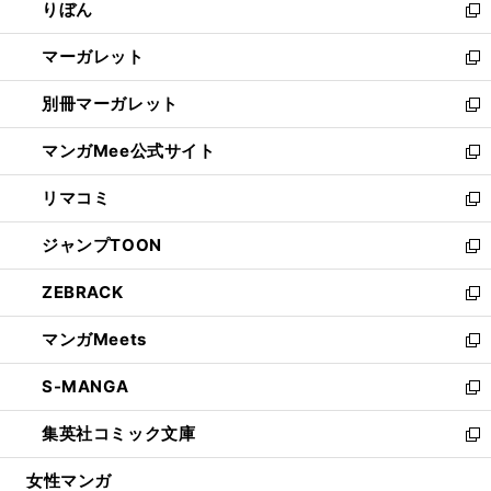
りぼん
く
で
ド
ィ
新
開
ウ
ン
し
マーガレット
く
で
ド
い
新
開
ウ
ウ
し
別冊マーガレット
く
で
ィ
い
新
開
ン
ウ
し
マンガMee公式サイト
く
ド
ィ
い
新
ウ
ン
ウ
し
リマコミ
で
ド
ィ
い
新
開
ウ
ン
ウ
し
ジャンプTOON
く
で
ド
ィ
い
新
開
ウ
ン
ウ
し
ZEBRACK
く
で
ド
ィ
い
新
開
ウ
ン
ウ
し
マンガMeets
く
で
ド
ィ
い
新
開
ウ
ン
ウ
し
S-MANGA
く
で
ド
ィ
い
新
開
ウ
ン
ウ
し
集英社コミック文庫
く
で
ド
ィ
い
新
開
ウ
ン
ウ
し
女性マンガ
く
で
ド
ィ
い