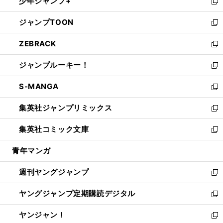
少年ジャンプ+
で
ド
ィ
い
新
開
ウ
ン
ウ
し
ジャンプTOON
く
で
ド
ィ
い
新
開
ウ
ン
ウ
し
ZEBRACK
く
で
ド
ィ
い
新
開
ウ
ン
ウ
し
ジャンプルーキー！
く
で
ド
ィ
い
新
開
ウ
ン
ウ
し
S-MANGA
く
で
ド
ィ
い
新
開
ウ
ン
ウ
し
集英社ジャンプリミックス
く
で
ド
ィ
い
新
開
ウ
ン
ウ
し
集英社コミック文庫
く
で
ド
ィ
い
新
開
ウ
ン
ウ
し
青年マンガ
く
で
ド
ィ
い
開
ウ
ン
ウ
週刊ヤングジャンプ
く
で
ド
ィ
新
開
ウ
ン
し
ヤングジャンプ定期購読デジタル
く
で
ド
い
新
開
ウ
ウ
し
ヤンジャン！
く
で
ィ
い
新