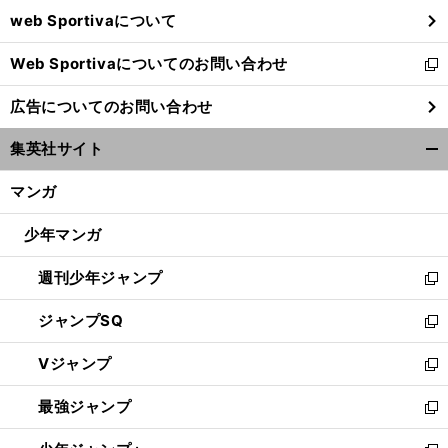
ウ
web Sportivaについて
で
開
Web Sportivaについてのお問い合わせ
く
新
し
広告についてのお問い合わせ
い
ウ
集英社サイト
ィ
開
ン
く/
マンガ
ド
閉
ウ
じ
少年マンガ
で
る
開
週刊少年ジャンプ
く
新
し
ジャンプSQ
い
新
ウ
し
Vジャンプ
ィ
い
新
ン
ウ
し
最強ジャンプ
ド
ィ
い
新
ウ
ン
ウ
し