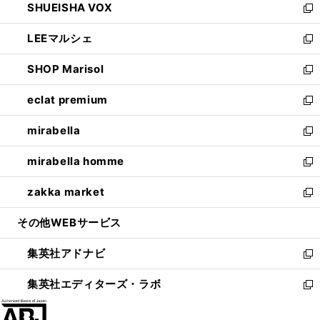
SHUEISHA VOX
で
ド
ィ
い
新
開
ウ
ン
ウ
し
LEEマルシェ
く
で
ド
ィ
い
新
開
ウ
ン
ウ
し
SHOP Marisol
く
で
ド
ィ
い
新
開
ウ
ン
ウ
し
eclat premium
く
で
ド
ィ
い
新
開
ウ
ン
ウ
し
mirabella
く
で
ド
ィ
い
新
開
ウ
ン
ウ
し
mirabella homme
く
で
ド
ィ
い
新
開
ウ
ン
ウ
し
zakka market
く
で
ド
ィ
い
新
開
ウ
ン
ウ
し
その他WEBサービス
く
で
ド
ィ
い
開
ウ
ン
ウ
集英社アドナビ
く
で
ド
ィ
新
開
ウ
ン
し
集英社エディターズ・ラボ
く
で
ド
い
新
開
ウ
ウ
し
く
で
ィ
い