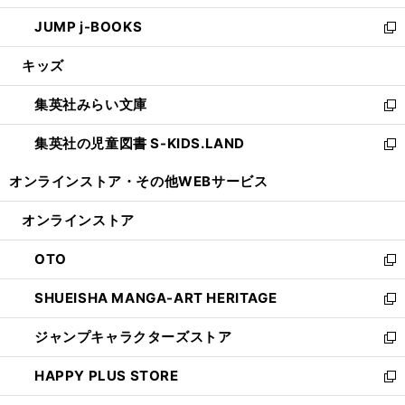
ウ
ン
ウ
し
JUMP j-BOOKS
で
ド
ィ
い
新
開
ウ
ン
ウ
し
キッズ
く
で
ド
ィ
い
開
ウ
ン
ウ
集英社みらい文庫
く
で
ド
ィ
新
開
ウ
ン
し
集英社の児童図書 S-KIDS.LAND
く
で
ド
い
新
開
ウ
ウ
し
オンラインストア・
その他WEBサービス
く
で
ィ
い
開
ン
ウ
オンラインストア
く
ド
ィ
ウ
ン
OTO
で
ド
新
開
ウ
し
SHUEISHA MANGA-ART HERITAGE
く
で
い
新
開
ウ
し
ジャンプキャラクターズストア
く
ィ
い
新
ン
ウ
し
HAPPY PLUS STORE
ド
ィ
い
新
ウ
ン
ウ
し