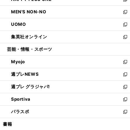
ィ
い
新
開
ウ
ン
ウ
し
MEN'S NON-NO
く
で
ド
ィ
い
新
開
ウ
ン
ウ
し
UOMO
く
で
ド
ィ
い
新
開
ウ
ン
ウ
し
集英社オンライン
く
で
ド
ィ
い
新
開
ウ
ン
ウ
し
芸能・情報・スポーツ
く
で
ド
ィ
い
開
ウ
ン
ウ
Myojo
く
で
ド
ィ
新
開
ウ
ン
し
週プレNEWS
く
で
ド
い
新
開
ウ
ウ
し
週プレ グラジャパ!
く
で
ィ
い
新
開
ン
ウ
し
Sportiva
く
ド
ィ
い
新
ウ
ン
ウ
し
パラスポ
で
ド
ィ
い
新
開
ウ
ン
ウ
し
書籍
く
で
ド
ィ
い