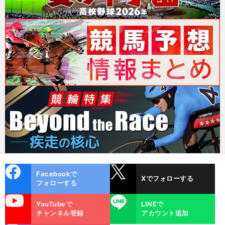
cebo
X
Facebookで
Xでフォローする
ok
フォローする
uTube
LINE
YouTubeで
LINEで
チャンネル登録
アカウント追加