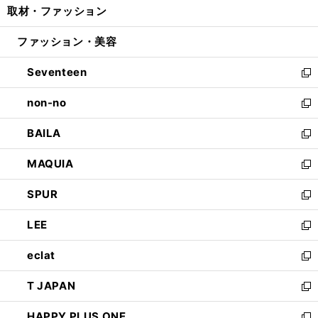
取材・ファッション
く
で
ド
ィ
い
開
ウ
ン
ウ
ファッション・美容
く
で
ド
ィ
開
ウ
ン
Seventeen
く
で
ド
新
開
ウ
し
non-no
く
で
い
新
開
ウ
し
BAILA
く
ィ
い
新
ン
ウ
し
MAQUIA
ド
ィ
い
新
ウ
ン
ウ
し
SPUR
で
ド
ィ
い
新
開
ウ
ン
ウ
し
LEE
く
で
ド
ィ
い
新
開
ウ
ン
ウ
し
eclat
く
で
ド
ィ
い
新
開
ウ
ン
ウ
し
T JAPAN
く
で
ド
ィ
い
新
開
ウ
ン
ウ
し
HAPPY PLUS ONE
く
で
ド