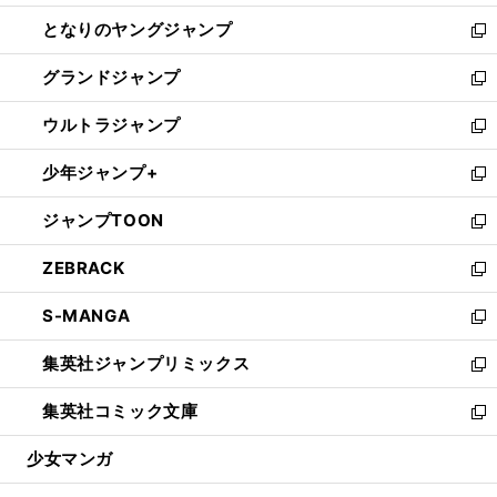
開
ン
ウ
し
となりのヤングジャンプ
く
ド
ィ
い
新
ウ
ン
ウ
し
グランドジャンプ
で
ド
ィ
い
新
開
ウ
ン
ウ
し
ウルトラジャンプ
く
で
ド
ィ
い
新
開
ウ
ン
ウ
し
少年ジャンプ+
く
で
ド
ィ
い
新
開
ウ
ン
ウ
し
ジャンプTOON
く
で
ド
ィ
い
新
開
ウ
ン
ウ
し
ZEBRACK
く
で
ド
ィ
い
新
開
ウ
ン
ウ
し
S-MANGA
く
で
ド
ィ
い
新
開
ウ
ン
ウ
し
集英社ジャンプリミックス
く
で
ド
ィ
い
新
開
ウ
ン
ウ
し
集英社コミック文庫
く
で
ド
ィ
い
新
開
ウ
ン
ウ
し
少女マンガ
く
で
ド
ィ
い
開
ウ
ン
ウ