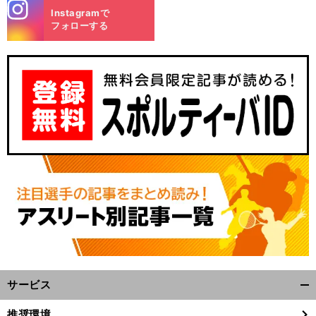
stagra
Instagramで
m
フォローする
サービス
開
く/
推奨環境