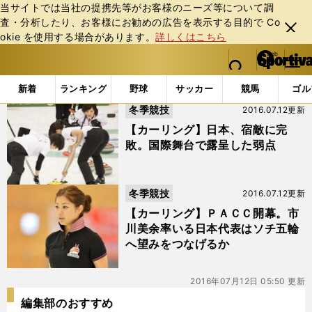
当サイトでは当社の提携先等がお客様のニーズ等について調
査・分析したり、お客様にお勧めの広告を表⽰する⽬的で Co
閉じ
okie を使⽤する場合があります。
詳しくはこちら
る
マイペ
web Sportiva (webスポルティーバ)
検索
メニュ
we
ー
「#ＰＡＣＣ」の最新ニュース・ 情報
b
ジ
新着
ランキング
野球
サッカー
競馬
ゴル
ス
冬季競技
2016.07.12更新
ポ
ル
【カーリング】日本、宿敵に完
テ
敗。国際舞台で露呈した弱点
ィ
ー
バ
冬季競技
2016.07.12更新
【カーリング】ＰＡＣＣ開幕。市
川美余率いる日本代表はソチ五輪
へ望みをつなげるか
2016年07月12日 05:50 更新
編集部のおすすめ