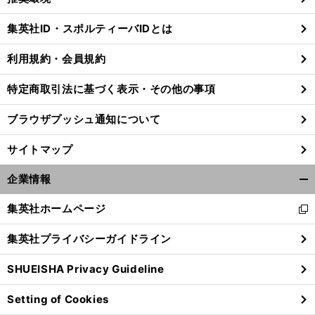
閉
じ
集英社ID・スポルティーバIDとは
る
利用規約・会員規約
特定商取引法に基づく表示・その他の事項
ブラウザプッシュ通知について
サイトマップ
企業情報
開
く/
集英社ホームページ
新
閉
し
じ
集英社プライバシーガイドライン
い
る
ウ
SHUEISHA Privacy Guideline
ィ
ン
Setting of Cookies
ド