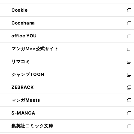
開
ウ
ン
ウ
Cookie
く
で
ド
ィ
新
開
ウ
ン
し
Cocohana
く
で
ド
い
新
開
ウ
ウ
し
office YOU
く
で
ィ
い
新
開
ン
ウ
し
マンガMee公式サイト
く
ド
ィ
い
新
ウ
ン
ウ
し
リマコミ
で
ド
ィ
い
新
開
ウ
ン
ウ
し
ジャンプTOON
く
で
ド
ィ
い
新
開
ウ
ン
ウ
し
ZEBRACK
く
で
ド
ィ
い
新
開
ウ
ン
ウ
し
マンガMeets
く
で
ド
ィ
い
新
開
ウ
ン
ウ
し
S-MANGA
く
で
ド
ィ
い
新
開
ウ
ン
ウ
し
集英社コミック文庫
く
で
ド
ィ
い
新
開
ウ
ン
ウ
し