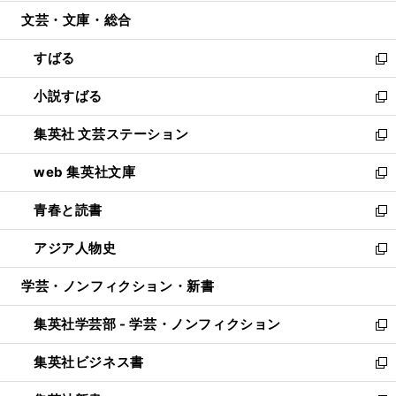
開
ウ
ン
ウ
文芸・文庫・総合
く
で
ド
ィ
開
ウ
ン
すばる
く
で
ド
新
開
ウ
し
小説すばる
く
で
い
新
開
ウ
し
集英社 文芸ステーション
く
ィ
い
新
ン
ウ
し
web 集英社文庫
ド
ィ
い
新
ウ
ン
ウ
し
青春と読書
で
ド
ィ
い
新
開
ウ
ン
ウ
し
アジア人物史
く
で
ド
ィ
い
新
開
ウ
ン
ウ
し
学芸・ノンフィクション・新書
く
で
ド
ィ
い
開
ウ
ン
ウ
集英社学芸部 - 学芸・ノンフィクション
く
で
ド
ィ
新
開
ウ
ン
し
集英社ビジネス書
く
で
ド
い
新
開
ウ
ウ
し