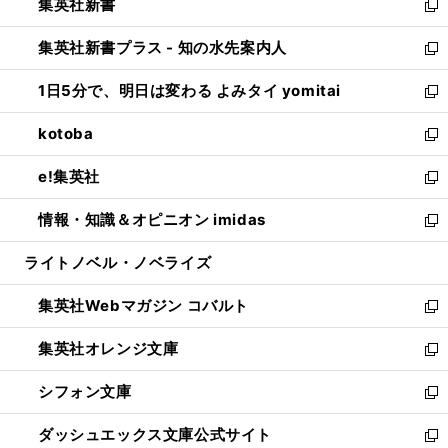
集英社新書
く
で
ィ
い
新
開
ン
ウ
し
集英社新書プラス - 知の水先案内人
く
ド
ィ
い
新
ウ
ン
ウ
し
1日5分で、明日は変わる よみタイ yomitai
で
ド
ィ
い
新
開
ウ
ン
ウ
し
kotoba
く
で
ド
ィ
い
新
開
ウ
ン
ウ
し
e!集英社
く
で
ド
ィ
い
新
開
ウ
ン
ウ
し
情報・知識＆オピニオン imidas
く
で
ド
ィ
い
新
開
ウ
ン
ウ
し
ライトノベル・ノベライズ
く
で
ド
ィ
い
開
ウ
ン
ウ
集英社Webマガジン コバルト
く
で
ド
ィ
新
開
ウ
ン
し
集英社オレンジ文庫
く
で
ド
い
新
開
ウ
ウ
し
シフォン文庫
く
で
ィ
い
新
開
ン
ウ
し
ダッシュエックス文庫公式サイト
く
ド
ィ
い
新