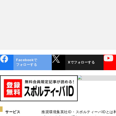
かうのか
長、監督同士の読み合い
味深い
ebo
X
YouTube
Facebookで
Xでフォローする
ok
フォローする
サービス
推奨環境
集英社ID・スポルティーバIDとは