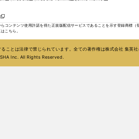
ィ
ウ
ウ
ウ
く
く
く
く
い
し
し
い
し
し
い
ン
で
で
で
ウ
い
い
ウ
い
い
ウ
ド
ボ
開
開
開
新
ィ
ウ
ウ
ィ
ウ
ウ
ィ
ウ
く
く
く
し
らコンテンツ使用許諾を得た正規版配信サービスであることを示す登録商標（登録番
ン
ィ
ィ
ン
ィ
ィ
ン
で
い
覧はこちら。
ド
ン
ン
ド
ン
ン
ド
開
ウ
ウ
ド
ド
ウ
ド
ド
ウ
く
ィ
で
ウ
ウ
で
ウ
ウ
で
ることは法律で禁じられています。全ての著作権は株式会社 集英社
ン
開
で
で
開
で
で
開
ド
HA Inc. All Rights Reserved.
く
開
開
く
開
開
く
ウ
く
く
く
く
で
開
く