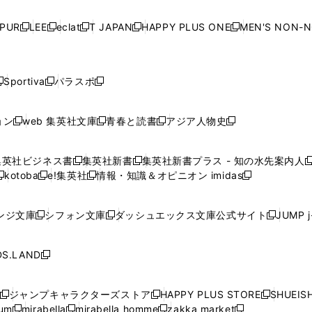
い
い
い
い
ド
ド
ド
ド
ド
開
く
開
く
開
く
開
ウ
ウ
ウ
ウ
ウ
ウ
ウ
ウ
ウ
PUR
LEE
eclat
T JAPAN
HAPPY PLUS ONE
MEN'S NON-
く
く
く
く
新
新
新
新
新
ィ
ィ
ィ
ィ
で
で
で
で
で
し
し
し
し
し
ン
ン
ン
ン
開
開
開
開
開
い
い
い
い
い
ド
ド
ド
ド
く
く
く
く
く
ウ
ウ
ウ
ウ
ウ
ウ
ウ
ウ
ウ
Sportiva
パラスポ
新
新
ィ
ィ
ィ
ィ
ィ
で
で
で
で
し
し
し
ン
ン
ン
ン
ン
開
開
開
開
い
い
い
ド
ド
ド
ド
ド
ョン
web 集英社文庫
青春と読書
アジア人物史
く
く
く
く
新
新
新
新
ウ
ウ
ウ
ウ
ウ
ウ
ウ
ウ
し
し
し
し
ィ
ィ
ィ
で
で
で
で
で
い
い
い
い
ン
ン
ン
集英社ビジネス書
集英社新書
集英社新書プラス - 知の水先案内人
開
開
開
開
開
新
新
新
ウ
ウ
ウ
ウ
ド
ド
ド
kotoba
e!集英社
情報・知識＆オピニオン imidas
く
く
く
く
く
新
し
新
し
新
ィ
ィ
ィ
ィ
ウ
ウ
ウ
し
し
い
し
い
し
ン
ン
ン
ン
で
で
で
い
い
ウ
い
ウ
い
ド
ド
ド
ド
ンジ文庫
シフォン文庫
ダッシュエックス文庫公式サイト
JUMP 
開
開
開
新
新
新
ウ
ウ
ィ
ウ
ィ
ウ
ウ
ウ
ウ
ウ
く
く
く
し
し
し
ィ
ィ
ン
ィ
ン
ィ
で
で
で
で
い
い
い
ン
ン
ド
ン
ド
ン
S.LAND
開
開
開
開
新
ウ
ウ
ウ
ド
ド
ウ
ド
ウ
ド
く
く
く
く
し
ィ
ィ
ィ
ウ
ウ
で
ウ
で
ウ
い
ン
ン
ン
ジャンプキャラクターズストア
HAPPY PLUS STORE
SHUEIS
で
で
開
で
開
で
新
新
新
ウ
ド
ド
ド
ium
mirabella
mirabella homme
zakka market
開
開
く
開
く
開
し
新
新
新
し
新
し