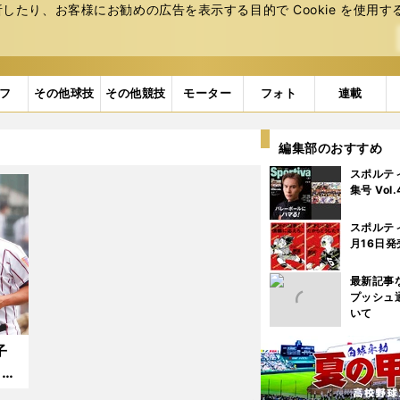
たり、お客様にお勧めの広告を表⽰する⽬的で Cookie を使⽤す
フ
その他球技
その他競技
モーター
フォト
連載
編集部のおすすめ
スポルテ
集号 Vol
スポルテ
月16日発
最新記事
プッシュ
いて
子
とも
特