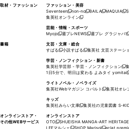
い
し
い
い
ド
ン
ド
ン
取材・ファッション
ファッション・美容
開
く
開
ウ
い
ウ
ウ
ウ
ド
ウ
ド
Seventeen
non-no
BAILA
MAQUIA
S
く
く
新
新
新
新
ィ
ウ
ィ
ィ
で
ウ
で
ウ
集英社オンライン
し
新
し
し
し
ン
ィ
ン
ン
開
で
開
で
い
し
い
い
い
ド
ン
ド
ド
芸能・情報・スポーツ
く
開
く
開
ウ
い
ウ
ウ
ウ
ウ
ド
ウ
ウ
Myojo
週プレNEWS
週プレ グラジャパ!
く
く
新
新
新
ィ
ウ
ィ
ィ
ィ
で
ウ
で
で
し
し
ン
ィ
ン
ン
ン
書籍
文芸・文庫・総合
開
で
開
開
い
い
ド
ン
ド
ド
ド
すばる
小説すばる
集英社 文芸ステーシ
く
開
く
く
新
新
ウ
ウ
ウ
ド
ウ
ウ
ウ
く
し
し
ィ
ィ
学芸・ノンフィクション・新書
で
ウ
で
で
で
い
い
ン
ン
集英社学芸部 - 学芸・ノンフィクション
開
で
開
開
開
新
ウ
ウ
ド
ド
1日5分で、明日は変わる よみタイ yomitai
く
開
く
く
く
し
新
ィ
ィ
ウ
ウ
く
い
ン
ン
ライトノベル・ノベライズ
で
で
ウ
ド
ド
集英社Webマガジン コバルト
集英社オレ
開
開
新
ィ
ウ
ウ
く
く
し
ン
キッズ
で
で
い
ド
集英社みらい文庫
集英社の児童図書 S-KID
開
開
新
ウ
ウ
く
く
し
ィ
オンラインストア・
オンラインストア
で
い
ン
その他WEBサービス
OTO
SHUEISHA MANGA-ART HERITAGE
開
新
ウ
ド
LEEマルシェ
SHOP Marisol
eclat prem
く
し
新
新