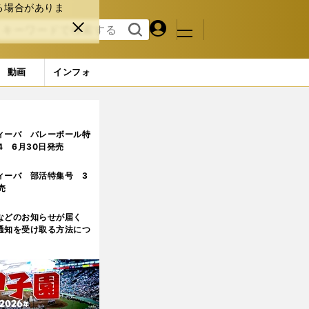
る場合がありま
マイペ
閉じ
検索
メニュ
ー
る
す
ジ
る
動画
インフォ
ィーバ バレーボール特
.4 6月30日発売
ィーバ 部活特集号 3
売
などのお知らせが届く
通知を受け取る方法につ