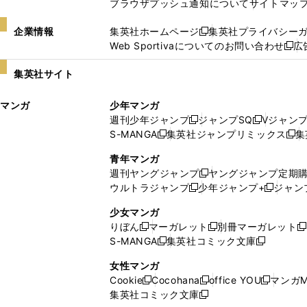
ブラウザプッシュ通知について
サイトマッ
企業情報
集英社ホームページ
集英社プライバシー
新
Web Sportivaについてのお問い合わせ
広
し
新
い
し
集英社サイト
ウ
い
ィ
ウ
マンガ
少年マンガ
ン
ィ
週刊少年ジャンプ
ジャンプSQ
Vジャン
ド
ン
新
新
S-MANGA
集英社ジャンプリミックス
集
ウ
ド
新
し
し
新
で
ウ
し
い
い
し
青年マンガ
開
で
い
ウ
ウ
い
週刊ヤングジャンプ
ヤングジャンプ定期
新
く
開
ウ
ィ
ィ
ウ
ウルトラジャンプ
少年ジャンプ+
ジャン
新
し
新
く
ィ
ン
ン
ィ
し
い
し
ン
ド
ド
ン
少女マンガ
い
ウ
い
ド
ウ
ウ
ド
りぼん
マーガレット
別冊マーガレット
新
新
新
ウ
ィ
ウ
ウ
で
で
ウ
S-MANGA
集英社コミック文庫
し
新
し
新
ィ
ン
ィ
で
開
開
で
い
し
い
し
ン
ド
ン
女性マンガ
開
く
く
開
ウ
い
ウ
い
ド
ウ
ド
Cookie
Cocohana
office YOU
マンガM
く
く
新
新
新
ィ
ウ
ィ
ウ
ウ
で
ウ
集英社コミック文庫
し
新
し
し
ン
ィ
ン
ィ
で
開
で