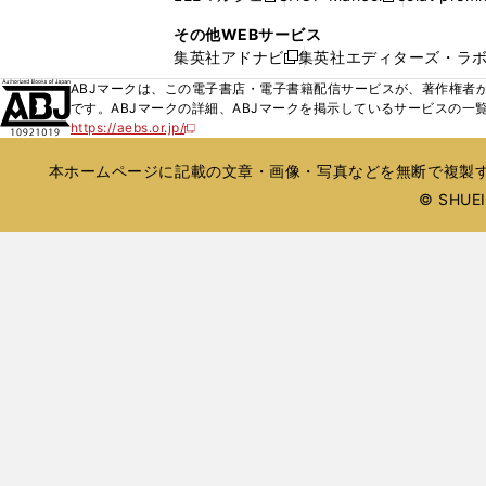
ィ
ウ
い
し
し
ン
その他WEBサービス
で
ウ
い
い
ド
集英社アドナビ
集英社エディターズ・ラ
開
新
ィ
ウ
ウ
ウ
く
し
ABJマークは、この電子書店・電子書籍配信サービスが、著作権者か
ン
ィ
ィ
で
い
です。ABJマークの詳細、ABJマークを掲示しているサービスの一
ド
ン
ン
開
https://aebs.or.jp/
ウ
新
ウ
ド
ド
く
し
ィ
で
ウ
ウ
い
本ホームページに記載の文章・画像・写真などを無断で複製す
ン
開
で
で
ウ
ド
© SHUEIS
ィ
く
開
開
ン
ウ
く
く
ド
で
ウ
開
で
開
く
く