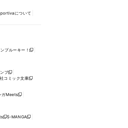
Sportivaについて
ャンプルーキー！
新
し
い
ウ
ャンプ
新
ィ
社コミック文庫
し
新
ン
い
し
ド
ウ
い
ウ
ガMeets
新
ィ
ウ
で
し
ン
ィ
開
い
ド
ン
く
ウ
ウ
ド
s
S-MANGA
新
新
ィ
で
ウ
し
し
ン
開
で