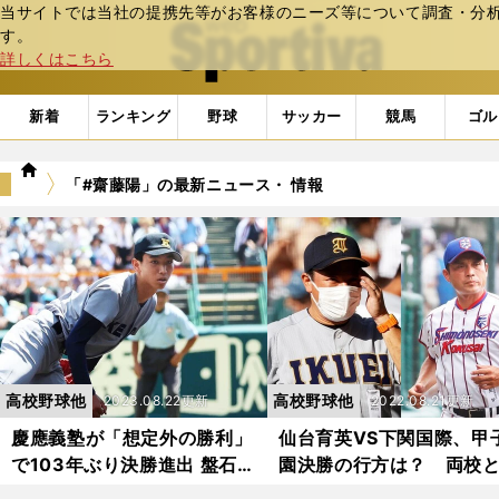
当サイトでは当社の提携先等がお客様のニーズ等について調査・分析し
web Sportiva (webスポルティーバ)
す。
詳しくはこちら
新着
ランキング
野球
サッカー
競馬
ゴル
we
「#齋藤陽」の最新ニュース・ 情報
b
ス
ポ
ル
テ
ィ
ー
バ
高校野球他
高校野球他
2023.08.22更新
2022.08.21更新
慶應義塾が「想定外の勝利」
仙台育英VS下関国際、甲
で103年ぶり決勝進出 盤石の
園決勝の行方は？ 両校
王者・仙台育英にどう立ち向
に粘りの打線と継投策が