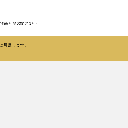
ウ
い
で
ウ
開
ィ
く
号 第6091713号）
ン
ド
ウ
で
に帰属します。
開
く