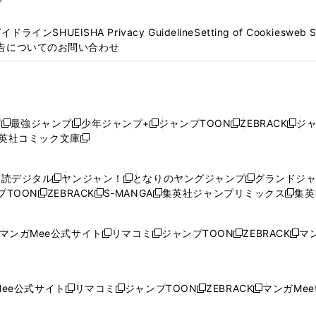
プ
ガイドライン
SHUEISHA Privacy Guideline
Setting of Cookies
web 
告についてのお問い合わせ
プ
最強ジャンプ
少年ジャンプ+
ジャンプTOON
ZEBRACK
ジ
新
新
新
新
新
英社コミック文庫
し
新
し
し
し
し
い
い
し
い
い
い
ウ
ウ
い
ウ
ウ
ウ
購読デジタル
ヤンジャン！
となりのヤングジャンプ
グランドジ
新
新
新
ィ
ィ
ウ
ィ
ィ
ィ
プTOON
ZEBRACK
S-MANGA
集英社ジャンプリミックス
集英
新
し
新
し
新
し
新
ン
ン
ィ
ン
ン
ン
し
い
し
い
し
い
し
ド
ド
ン
ド
ド
ド
い
ウ
い
ウ
い
ウ
い
ウ
ウ
ド
ウ
ウ
ウ
マンガMee公式サイト
リマコミ
ジャンプTOON
ZEBRACK
マン
新
新
新
新
ウ
ィ
ウ
ィ
ウ
ィ
ウ
で
で
ウ
で
で
で
し
し
し
し
し
ィ
ン
ィ
ン
ィ
ン
ィ
開
開
で
開
開
開
い
い
い
い
い
ン
ド
ン
ド
ン
ド
ン
く
く
開
く
く
く
ウ
ウ
ウ
ウ
ウ
ド
ウ
ド
ウ
ド
ウ
ド
ee公式サイト
リマコミ
ジャンプTOON
ZEBRACK
マンガMeet
く
新
新
新
新
ィ
ィ
ィ
ィ
ィ
ウ
で
ウ
で
ウ
で
ウ
し
し
し
し
ン
ン
ン
ン
ン
で
開
で
開
で
開
で