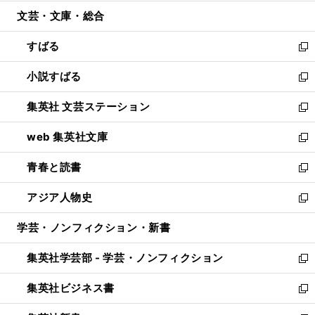
開
ウ
ン
ウ
文芸・文庫・総合
く
で
ド
ィ
開
ウ
ン
すばる
く
で
ド
新
開
ウ
し
小説すばる
く
で
い
新
開
ウ
し
集英社 文芸ステーション
く
ィ
い
新
ン
ウ
し
web 集英社文庫
ド
ィ
い
新
ウ
ン
ウ
し
青春と読書
で
ド
ィ
い
新
開
ウ
ン
ウ
し
アジア人物史
く
で
ド
ィ
い
新
開
ウ
ン
ウ
し
学芸・ノンフィクション・新書
く
で
ド
ィ
い
開
ウ
ン
ウ
集英社学芸部 - 学芸・ノンフィクション
く
で
ド
ィ
新
開
ウ
ン
し
集英社ビジネス書
く
で
ド
い
新
開
ウ
ウ
し