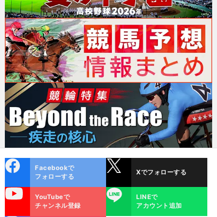
cebo
X
Facebookで
Xでフォローする
ok
フォローする
uTube
LINE
YouTubeで
LINEで
チャンネル登録
アカウント追加