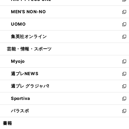
ィ
い
新
開
ウ
ン
ウ
し
MEN'S NON-NO
く
で
ド
ィ
い
新
開
ウ
ン
ウ
し
UOMO
く
で
ド
ィ
い
新
開
ウ
ン
ウ
し
集英社オンライン
く
で
ド
ィ
い
新
開
ウ
ン
ウ
し
芸能・情報・スポーツ
く
で
ド
ィ
い
開
ウ
ン
ウ
Myojo
く
で
ド
ィ
新
開
ウ
ン
し
週プレNEWS
く
で
ド
い
新
開
ウ
ウ
し
週プレ グラジャパ!
く
で
ィ
い
新
開
ン
ウ
し
Sportiva
く
ド
ィ
い
新
ウ
ン
ウ
し
パラスポ
で
ド
ィ
い
新
開
ウ
ン
ウ
し
書籍
く
で
ド
ィ
い