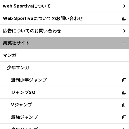
ウ
web Sportivaについて
で
開
Web Sportivaについてのお問い合わせ
く
新
し
広告についてのお問い合わせ
い
ウ
集英社サイト
ィ
開
ン
く/
マンガ
ド
閉
ウ
じ
少年マンガ
で
る
開
週刊少年ジャンプ
く
新
し
ジャンプSQ
い
新
ウ
し
Vジャンプ
ィ
い
新
ン
ウ
し
最強ジャンプ
ド
ィ
い
新
ウ
ン
ウ
し