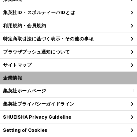
閉
じ
集英社ID・スポルティーバIDとは
る
利用規約・会員規約
特定商取引法に基づく表示・その他の事項
ブラウザプッシュ通知について
サイトマップ
企業情報
開
く/
集英社ホームページ
新
閉
し
じ
集英社プライバシーガイドライン
い
る
ウ
SHUEISHA Privacy Guideline
ィ
ン
Setting of Cookies
ド