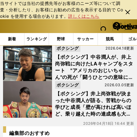
当サイトでは当社の提携先等がお客様のニーズ等について調
査・分析したり、お客様にお勧めの広告を表⽰する⽬的で Co
閉じ
okie を使⽤する場合があります。
詳しくはこちら
る
マイペ
web Sportiva (webスポルティーバ)
検索
メニュ
we
ー
「#黒田雅之」の最新ニュース・ 情報
b
ジ
新着
ランキング
野球
サッカー
競馬
ゴル
ス
ボクシング
2026.04.18更新
ポ
ル
【ボクシング】中谷潤人が、井上
テ
尚弥戦に向けたLAキャンプをスタ
ィ
ート "アメリカのおじいちゃ
ー
ん"の死が「闘うひとつの意味にな
バ
った」
ボクシング
2026.03.05更新
【ボクシング】井上尚弥戦が決ま
った中谷潤人が語る、苦戦からの
学びと成長「壁が高ければ高いほ
ど、乗り越えた時の達成感も大き
い」
2026年04月18日 16:44 更新
編集部のおすすめ