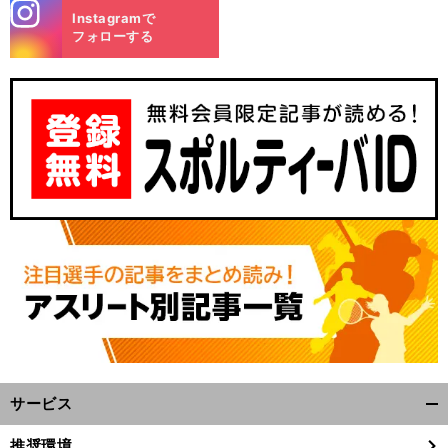
stagra
Instagramで
m
フォローする
サービス
開
く/
推奨環境