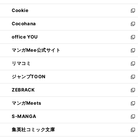
開
ウ
ン
ウ
Cookie
く
で
ド
ィ
新
開
ウ
ン
し
Cocohana
く
で
ド
い
新
開
ウ
ウ
し
office YOU
く
で
ィ
い
新
開
ン
ウ
し
マンガMee公式サイト
く
ド
ィ
い
新
ウ
ン
ウ
し
リマコミ
で
ド
ィ
い
新
開
ウ
ン
ウ
し
ジャンプTOON
く
で
ド
ィ
い
新
開
ウ
ン
ウ
し
ZEBRACK
く
で
ド
ィ
い
新
開
ウ
ン
ウ
し
マンガMeets
く
で
ド
ィ
い
新
開
ウ
ン
ウ
し
S-MANGA
く
で
ド
ィ
い
新
開
ウ
ン
ウ
し
集英社コミック文庫
く
で
ド
ィ
い
新
開
ウ
ン
ウ
し