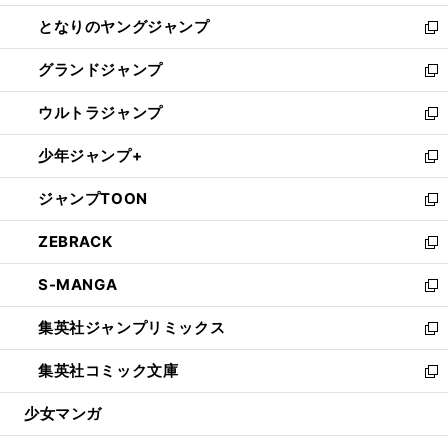
開
ン
ウ
し
となりのヤングジャンプ
く
ド
ィ
い
新
ウ
ン
ウ
し
グランドジャンプ
で
ド
ィ
い
新
開
ウ
ン
ウ
し
ウルトラジャンプ
く
で
ド
ィ
い
新
開
ウ
ン
ウ
し
少年ジャンプ+
く
で
ド
ィ
い
新
開
ウ
ン
ウ
し
ジャンプTOON
く
で
ド
ィ
い
新
開
ウ
ン
ウ
し
ZEBRACK
く
で
ド
ィ
い
新
開
ウ
ン
ウ
し
S-MANGA
く
で
ド
ィ
い
新
開
ウ
ン
ウ
し
集英社ジャンプリミックス
く
で
ド
ィ
い
新
開
ウ
ン
ウ
し
集英社コミック文庫
く
で
ド
ィ
い
新
開
ウ
ン
ウ
し
少女マンガ
く
で
ド
ィ
い
開
ウ
ン
ウ