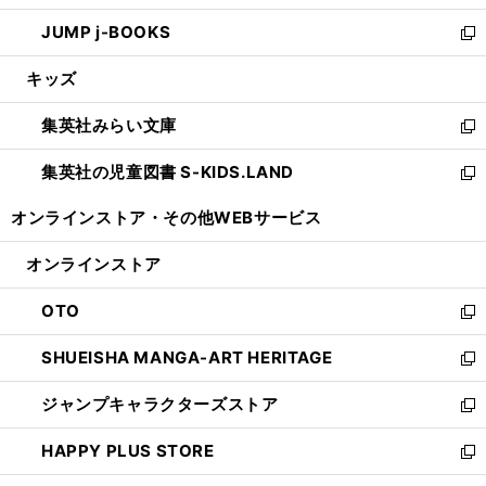
ウ
ン
ウ
し
JUMP j-BOOKS
で
ド
ィ
い
新
開
ウ
ン
ウ
し
キッズ
く
で
ド
ィ
い
開
ウ
ン
ウ
集英社みらい文庫
く
で
ド
ィ
新
開
ウ
ン
し
集英社の児童図書 S-KIDS.LAND
く
で
ド
い
新
開
ウ
ウ
し
オンラインストア・
その他WEBサービス
く
で
ィ
い
開
ン
ウ
オンラインストア
く
ド
ィ
ウ
ン
OTO
で
ド
新
開
ウ
し
SHUEISHA MANGA-ART HERITAGE
く
で
い
新
開
ウ
し
ジャンプキャラクターズストア
く
ィ
い
新
ン
ウ
し
HAPPY PLUS STORE
ド
ィ
い
新
ウ
ン
ウ
し