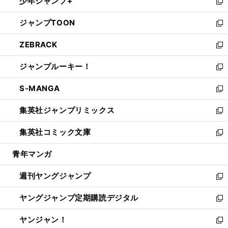
少年ジャンプ+
で
ド
ィ
い
新
開
ウ
ン
ウ
し
ジャンプTOON
く
で
ド
ィ
い
新
開
ウ
ン
ウ
し
ZEBRACK
く
で
ド
ィ
い
新
開
ウ
ン
ウ
し
ジャンプルーキー！
く
で
ド
ィ
い
新
開
ウ
ン
ウ
し
S-MANGA
く
で
ド
ィ
い
新
開
ウ
ン
ウ
し
集英社ジャンプリミックス
く
で
ド
ィ
い
新
開
ウ
ン
ウ
し
集英社コミック文庫
く
で
ド
ィ
い
新
開
ウ
ン
ウ
し
青年マンガ
く
で
ド
ィ
い
開
ウ
ン
ウ
週刊ヤングジャンプ
く
で
ド
ィ
新
開
ウ
ン
し
ヤングジャンプ定期購読デジタル
く
で
ド
い
新
開
ウ
ウ
し
ヤンジャン！
く
で
ィ
い
新