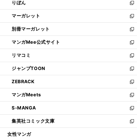
りぼん
く
で
ド
ィ
新
開
ウ
ン
し
マーガレット
く
で
ド
い
新
開
ウ
ウ
し
別冊マーガレット
く
で
ィ
い
新
開
ン
ウ
し
マンガMee公式サイト
く
ド
ィ
い
新
ウ
ン
ウ
し
リマコミ
で
ド
ィ
い
新
開
ウ
ン
ウ
し
ジャンプTOON
く
で
ド
ィ
い
新
開
ウ
ン
ウ
し
ZEBRACK
く
で
ド
ィ
い
新
開
ウ
ン
ウ
し
マンガMeets
く
で
ド
ィ
い
新
開
ウ
ン
ウ
し
S-MANGA
く
で
ド
ィ
い
新
開
ウ
ン
ウ
し
集英社コミック文庫
く
で
ド
ィ
い
新
開
ウ
ン
ウ
し
女性マンガ
く
で
ド
ィ
い