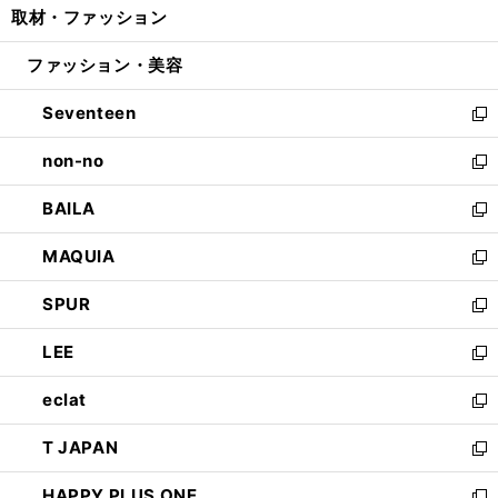
取材・ファッション
く
で
ド
ィ
い
開
ウ
ン
ウ
ファッション・美容
く
で
ド
ィ
開
ウ
ン
Seventeen
く
で
ド
新
開
ウ
し
non-no
く
で
い
新
開
ウ
し
BAILA
く
ィ
い
新
ン
ウ
し
MAQUIA
ド
ィ
い
新
ウ
ン
ウ
し
SPUR
で
ド
ィ
い
新
開
ウ
ン
ウ
し
LEE
く
で
ド
ィ
い
新
開
ウ
ン
ウ
し
eclat
く
で
ド
ィ
い
新
開
ウ
ン
ウ
し
T JAPAN
く
で
ド
ィ
い
新
開
ウ
ン
ウ
し
HAPPY PLUS ONE
く
で
ド