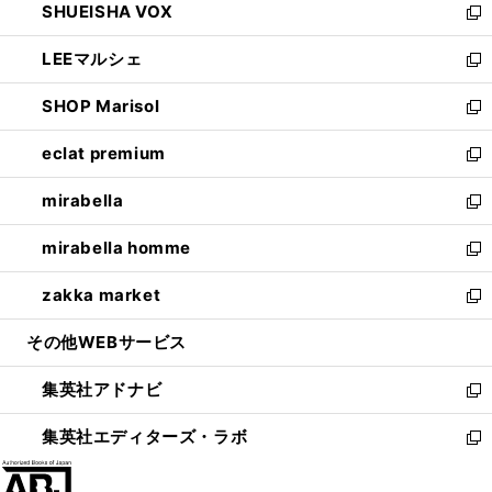
SHUEISHA VOX
で
ド
ィ
い
新
開
ウ
ン
ウ
し
LEEマルシェ
く
で
ド
ィ
い
新
開
ウ
ン
ウ
し
SHOP Marisol
く
で
ド
ィ
い
新
開
ウ
ン
ウ
し
eclat premium
く
で
ド
ィ
い
新
開
ウ
ン
ウ
し
mirabella
く
で
ド
ィ
い
新
開
ウ
ン
ウ
し
mirabella homme
く
で
ド
ィ
い
新
開
ウ
ン
ウ
し
zakka market
く
で
ド
ィ
い
新
開
ウ
ン
ウ
し
その他WEBサービス
く
で
ド
ィ
い
開
ウ
ン
ウ
集英社アドナビ
く
で
ド
ィ
新
開
ウ
ン
し
集英社エディターズ・ラボ
く
で
ド
い
新
開
ウ
ウ
し
く
で
ィ
い