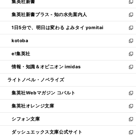
集英社新書
く
で
ィ
い
新
開
ン
ウ
し
集英社新書プラス - 知の水先案内人
く
ド
ィ
い
新
ウ
ン
ウ
し
1日5分で、明日は変わる よみタイ yomitai
で
ド
ィ
い
新
開
ウ
ン
ウ
し
kotoba
く
で
ド
ィ
い
新
開
ウ
ン
ウ
し
e!集英社
く
で
ド
ィ
い
新
開
ウ
ン
ウ
し
情報・知識＆オピニオン imidas
く
で
ド
ィ
い
新
開
ウ
ン
ウ
し
ライトノベル・ノベライズ
く
で
ド
ィ
い
開
ウ
ン
ウ
集英社Webマガジン コバルト
く
で
ド
ィ
新
開
ウ
ン
し
集英社オレンジ文庫
く
で
ド
い
新
開
ウ
ウ
し
シフォン文庫
く
で
ィ
い
新
開
ン
ウ
し
ダッシュエックス文庫公式サイト
く
ド
ィ
い
新