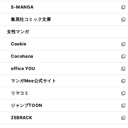
開
ウ
ン
ウ
し
S-MANGA
く
で
ド
ィ
い
新
開
ウ
ン
ウ
し
集英社コミック文庫
く
で
ド
ィ
い
新
開
ウ
ン
ウ
し
女性マンガ
く
で
ド
ィ
い
開
ウ
ン
ウ
Cookie
く
で
ド
ィ
新
開
ウ
ン
し
Cocohana
く
で
ド
い
新
開
ウ
ウ
し
office YOU
く
で
ィ
い
新
開
ン
ウ
し
マンガMee公式サイト
く
ド
ィ
い
新
ウ
ン
ウ
し
リマコミ
で
ド
ィ
い
新
開
ウ
ン
ウ
し
ジャンプTOON
く
で
ド
ィ
い
新
開
ウ
ン
ウ
し
ZEBRACK
く
で
ド
ィ
い
新
開
ウ
ン
ウ
し