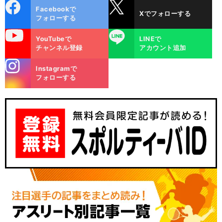
cebo
X
Facebookで
Xでフォローする
ok
フォローする
uTube
LINE
YouTubeで
LINEで
チャンネル登録
アカウント追加
stagra
Instagramで
m
フォローする