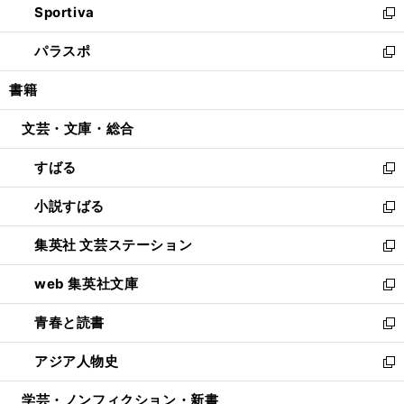
Sportiva
く
ド
ィ
い
新
ウ
ン
ウ
し
パラスポ
で
ド
ィ
い
新
開
ウ
ン
ウ
し
書籍
く
で
ド
ィ
い
開
ウ
ン
ウ
文芸・文庫・総合
く
で
ド
ィ
開
ウ
ン
すばる
く
で
ド
新
開
ウ
し
小説すばる
く
で
い
新
開
ウ
し
集英社 文芸ステーション
く
ィ
い
新
ン
ウ
し
web 集英社文庫
ド
ィ
い
新
ウ
ン
ウ
し
青春と読書
で
ド
ィ
い
新
開
ウ
ン
ウ
し
アジア人物史
く
で
ド
ィ
い
新
開
ウ
ン
ウ
し
学芸・ノンフィクション・新書
く
で
ド
ィ
い