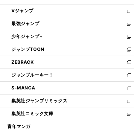
ウ
し
Vジャンプ
ィ
い
新
ン
ウ
し
最強ジャンプ
ド
ィ
い
新
ウ
ン
ウ
し
少年ジャンプ+
で
ド
ィ
い
新
開
ウ
ン
ウ
し
ジャンプTOON
く
で
ド
ィ
い
新
開
ウ
ン
ウ
し
ZEBRACK
く
で
ド
ィ
い
新
開
ウ
ン
ウ
し
ジャンプルーキー！
く
で
ド
ィ
い
新
開
ウ
ン
ウ
し
S-MANGA
く
で
ド
ィ
い
新
開
ウ
ン
ウ
し
集英社ジャンプリミックス
く
で
ド
ィ
い
新
開
ウ
ン
ウ
し
集英社コミック文庫
く
で
ド
ィ
い
新
開
ウ
ン
ウ
し
青年マンガ
く
で
ド
ィ
い
開
ウ
ン
ウ