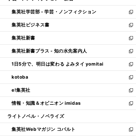
開
ウ
ン
ウ
集英社学芸部 - 学芸・ノンフィクション
く
で
ド
ィ
新
開
ウ
ン
し
集英社ビジネス書
く
で
ド
い
新
開
ウ
ウ
し
集英社新書
く
で
ィ
い
新
開
ン
ウ
し
集英社新書プラス - 知の水先案内人
く
ド
ィ
い
新
ウ
ン
ウ
し
1日5分で、明日は変わる よみタイ yomitai
で
ド
ィ
い
新
開
ウ
ン
ウ
し
kotoba
く
で
ド
ィ
い
新
開
ウ
ン
ウ
し
e!集英社
く
で
ド
ィ
い
新
開
ウ
ン
ウ
し
情報・知識＆オピニオン imidas
く
で
ド
ィ
い
新
開
ウ
ン
ウ
し
ライトノベル・ノベライズ
く
で
ド
ィ
い
開
ウ
ン
ウ
集英社Webマガジン コバルト
く
で
ド
ィ
新
開