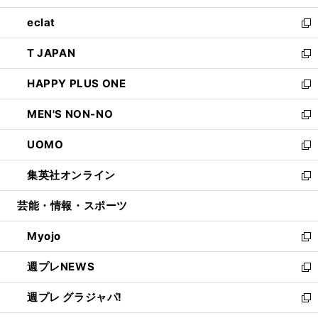
開
ウ
ン
ウ
し
eclat
く
で
ド
ィ
い
新
開
ウ
ン
ウ
し
T JAPAN
く
で
ド
ィ
い
新
開
ウ
ン
ウ
し
HAPPY PLUS ONE
く
で
ド
ィ
い
新
開
ウ
ン
ウ
し
MEN'S NON-NO
く
で
ド
ィ
い
新
開
ウ
ン
ウ
し
UOMO
く
で
ド
ィ
い
新
開
ウ
ン
ウ
し
集英社オンライン
く
で
ド
ィ
い
新
開
ウ
ン
ウ
し
芸能・情報・スポーツ
く
で
ド
ィ
い
開
ウ
ン
ウ
Myojo
く
で
ド
ィ
新
開
ウ
ン
し
週プレNEWS
く
で
ド
い
新
開
ウ
ウ
し
週プレ グラジャパ!
く
で
ィ
い
新
開
ン
ウ
し