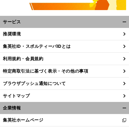
サービス
開
く/
推奨環境
閉
じ
集英社ID・スポルティーバIDとは
る
利用規約・会員規約
特定商取引法に基づく表示・その他の事項
ブラウザプッシュ通知について
サイトマップ
企業情報
開
く/
集英社ホームページ
新
閉
し
じ