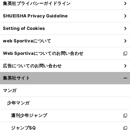
集英社プライバシーガイドライン
い
る
ウ
SHUEISHA Privacy Guideline
ィ
ン
Setting of Cookies
ド
ウ
web Sportivaについて
で
開
Web Sportivaについてのお問い合わせ
く
新
し
広告についてのお問い合わせ
い
ウ
集英社サイト
ィ
開
ン
く/
マンガ
ド
閉
ウ
じ
少年マンガ
で
る
開
週刊少年ジャンプ
く
新
し
ジャンプSQ
い
新