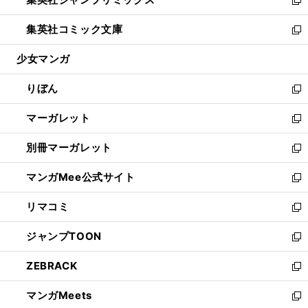
で
ド
ィ
い
新
開
ウ
ン
ウ
し
集英社コミック文庫
く
で
ド
ィ
い
新
開
ウ
ン
ウ
し
少女マンガ
く
で
ド
ィ
い
開
ウ
ン
ウ
りぼん
く
で
ド
ィ
新
開
ウ
ン
し
マーガレット
く
で
ド
い
新
開
ウ
ウ
し
別冊マーガレット
く
で
ィ
い
新
開
ン
ウ
し
マンガMee公式サイト
く
ド
ィ
い
新
ウ
ン
ウ
し
リマコミ
で
ド
ィ
い
新
開
ウ
ン
ウ
し
ジャンプTOON
く
で
ド
ィ
い
新
開
ウ
ン
ウ
し
ZEBRACK
く
で
ド
ィ
い
新
開
ウ
ン
ウ
し
マンガMeets
く
で
ド
ィ
い
新