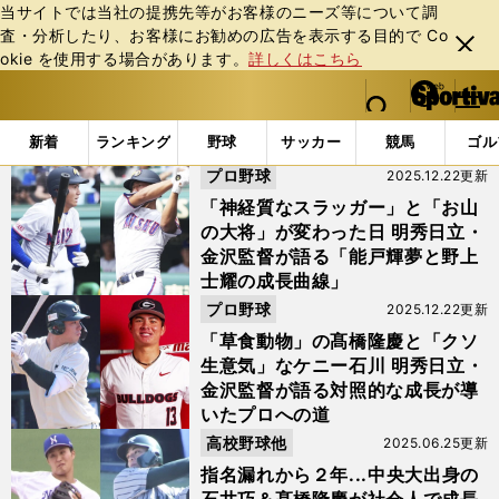
当サイトでは当社の提携先等がお客様のニーズ等について調
査・分析したり、お客様にお勧めの広告を表⽰する⽬的で Co
閉じ
okie を使⽤する場合があります。
詳しくはこちら
る
マイペ
web Sportiva (webスポルティーバ)
検索
メニュ
we
ー
「#髙橋隆慶」の最新ニュース・ 情報
b
ジ
新着
ランキング
野球
サッカー
競馬
ゴル
ス
プロ野球
2025.12.22更新
ポ
ル
「神経質なスラッガー」と「お山
テ
の大将」が変わった日 明秀日立・
ィ
金沢監督が語る「能戸輝夢と野上
ー
士耀の成長曲線」
バ
プロ野球
2025.12.22更新
「草食動物」の髙橋隆慶と「クソ
生意気」なケニー石川 明秀日立・
金沢監督が語る対照的な成長が導
いたプロへの道
高校野球他
2025.06.25更新
指名漏れから２年...中央大出身の