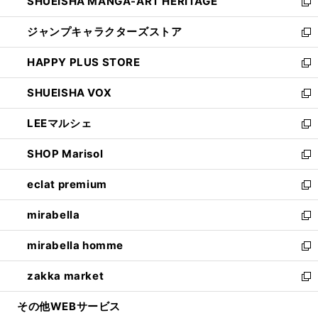
SHUEISHA MANGA-ART HERITAGE
く
で
い
新
開
ウ
し
ジャンプキャラクターズストア
く
ィ
い
新
ン
ウ
し
HAPPY PLUS STORE
ド
ィ
い
新
ウ
ン
ウ
し
SHUEISHA VOX
で
ド
ィ
い
新
開
ウ
ン
ウ
し
LEEマルシェ
く
で
ド
ィ
い
新
開
ウ
ン
ウ
し
SHOP Marisol
く
で
ド
ィ
い
新
開
ウ
ン
ウ
し
eclat premium
く
で
ド
ィ
い
新
開
ウ
ン
ウ
し
mirabella
く
で
ド
ィ
い
新
開
ウ
ン
ウ
し
mirabella homme
く
で
ド
ィ
い
新
開
ウ
ン
ウ
し
zakka market
く
で
ド
ィ
い
新
開
ウ
ン
ウ
し
その他WEBサービス
く
で
ド
ィ
い