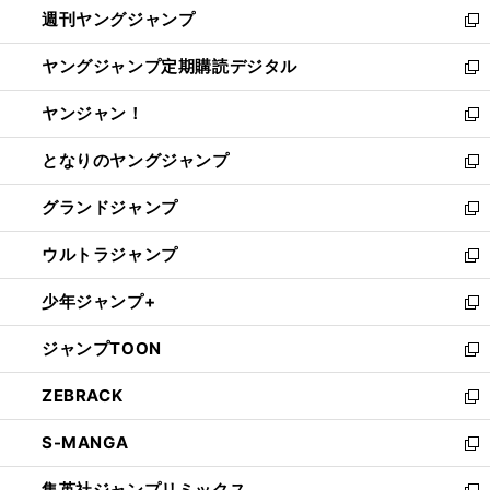
週刊ヤングジャンプ
く
で
ド
ィ
新
開
ウ
ン
し
ヤングジャンプ定期購読デジタル
く
で
ド
い
新
開
ウ
ウ
し
ヤンジャン！
く
で
ィ
い
新
開
ン
ウ
し
となりのヤングジャンプ
く
ド
ィ
い
新
ウ
ン
ウ
し
グランドジャンプ
で
ド
ィ
い
新
開
ウ
ン
ウ
し
ウルトラジャンプ
く
で
ド
ィ
い
新
開
ウ
ン
ウ
し
少年ジャンプ+
く
で
ド
ィ
い
新
開
ウ
ン
ウ
し
ジャンプTOON
く
で
ド
ィ
い
新
開
ウ
ン
ウ
し
ZEBRACK
く
で
ド
ィ
い
新
開
ウ
ン
ウ
し
S-MANGA
く
で
ド
ィ
い
新
開
ウ
ン
ウ
し
集英社ジャンプリミックス
く