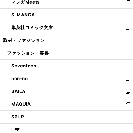
マンガMeets
く
で
ド
ィ
い
新
開
ウ
ン
ウ
し
S-MANGA
く
で
ド
ィ
い
新
開
ウ
ン
ウ
し
集英社コミック文庫
く
で
ド
ィ
い
新
開
ウ
ン
ウ
し
取材・ファッション
く
で
ド
ィ
い
開
ウ
ン
ウ
ファッション・美容
く
で
ド
ィ
開
ウ
ン
Seventeen
く
で
ド
新
開
ウ
し
non-no
く
で
い
新
開
ウ
し
BAILA
く
ィ
い
新
ン
ウ
し
MAQUIA
ド
ィ
い
新
ウ
ン
ウ
し
SPUR
で
ド
ィ
い
新
開
ウ
ン
ウ
し
LEE
く
で
ド
ィ
い
新