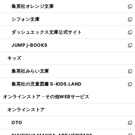
ウ
ン
し
集英社オレンジ文庫
く
で
ド
い
新
開
ウ
ウ
し
シフォン文庫
く
で
ィ
い
新
開
ン
ウ
し
ダッシュエックス文庫公式サイト
く
ド
ィ
い
新
ウ
ン
ウ
し
JUMP j-BOOKS
で
ド
ィ
い
新
開
ウ
ン
ウ
し
キッズ
く
で
ド
ィ
い
開
ウ
ン
ウ
集英社みらい文庫
く
で
ド
ィ
新
開
ウ
ン
し
集英社の児童図書 S-KIDS.LAND
く
で
ド
い
新
開
ウ
ウ
し
オンラインストア・
その他WEBサービス
く
で
ィ
い
開
ン
ウ
オンラインストア
く
ド
ィ
ウ
ン
OTO
で
ド
新
開
ウ
し