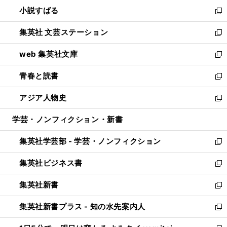
ウ
し
小説すばる
く
で
い
新
開
ウ
し
集英社 文芸ステーション
く
ィ
い
新
ン
ウ
し
web 集英社文庫
ド
ィ
い
新
ウ
ン
ウ
し
青春と読書
で
ド
ィ
い
新
開
ウ
ン
ウ
し
アジア人物史
く
で
ド
ィ
い
新
開
ウ
ン
ウ
し
学芸・ノンフィクション・新書
く
で
ド
ィ
い
開
ウ
ン
ウ
集英社学芸部 - 学芸・ノンフィクション
く
で
ド
ィ
新
開
ウ
ン
し
集英社ビジネス書
く
で
ド
い
新
開
ウ
ウ
し
集英社新書
く
で
ィ
い
新
開
ン
ウ
し
集英社新書プラス - 知の水先案内人
く
ド
ィ
い
新
ウ
ン
ウ
し