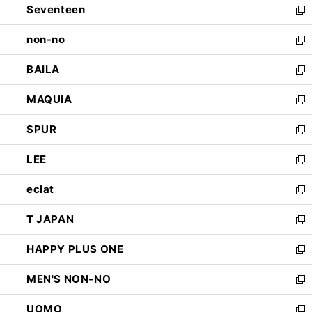
Seventeen
く
で
ド
新
開
ウ
し
non-no
く
で
い
新
開
ウ
し
BAILA
く
ィ
い
新
ン
ウ
し
MAQUIA
ド
ィ
い
新
ウ
ン
ウ
し
SPUR
で
ド
ィ
い
新
開
ウ
ン
ウ
し
LEE
く
で
ド
ィ
い
新
開
ウ
ン
ウ
し
eclat
く
で
ド
ィ
い
新
開
ウ
ン
ウ
し
T JAPAN
く
で
ド
ィ
い
新
開
ウ
ン
ウ
し
HAPPY PLUS ONE
く
で
ド
ィ
い
新
開
ウ
ン
ウ
し
MEN'S NON-NO
く
で
ド
ィ
い
新
開
ウ
ン
ウ
し
UOMO
く
で
ド
ィ
い