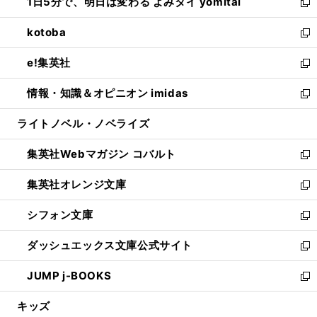
1日5分で、明日は変わる よみタイ yomitai
で
ド
ィ
い
新
開
ウ
ン
ウ
し
kotoba
く
で
ド
ィ
い
新
開
ウ
ン
ウ
し
e!集英社
く
で
ド
ィ
い
新
開
ウ
ン
ウ
し
情報・知識＆オピニオン imidas
く
で
ド
ィ
い
新
開
ウ
ン
ウ
し
ライトノベル・ノベライズ
く
で
ド
ィ
い
開
ウ
ン
ウ
集英社Webマガジン コバルト
く
で
ド
ィ
新
開
ウ
ン
し
集英社オレンジ文庫
く
で
ド
い
新
開
ウ
ウ
し
シフォン文庫
く
で
ィ
い
新
開
ン
ウ
し
ダッシュエックス文庫公式サイト
く
ド
ィ
い
新
ウ
ン
ウ
し
JUMP j-BOOKS
で
ド
ィ
い
新
開
ウ
ン
ウ
し
キッズ
く
で
ド
ィ
い