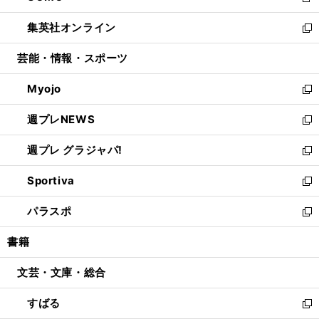
新
開
ウ
ン
ウ
し
集英社オンライン
く
で
ド
ィ
い
新
開
ウ
ン
ウ
し
芸能・情報・スポーツ
く
で
ド
ィ
い
開
ウ
ン
ウ
Myojo
く
で
ド
ィ
新
開
ウ
ン
し
週プレNEWS
く
で
ド
い
新
開
ウ
ウ
し
週プレ グラジャパ!
く
で
ィ
い
新
開
ン
ウ
し
Sportiva
く
ド
ィ
い
新
ウ
ン
ウ
し
パラスポ
で
ド
ィ
い
新
開
ウ
ン
ウ
し
書籍
く
で
ド
ィ
い
開
ウ
ン
ウ
文芸・文庫・総合
く
で
ド
ィ
開
ウ
ン
すばる
く
で
ド
新
開