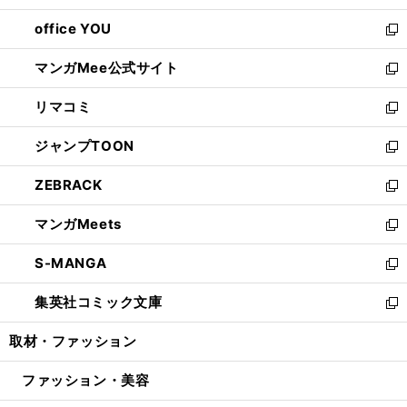
開
ウ
ウ
し
office YOU
く
で
ィ
い
新
開
ン
ウ
し
マンガMee公式サイト
く
ド
ィ
い
新
ウ
ン
ウ
し
リマコミ
で
ド
ィ
い
新
開
ウ
ン
ウ
し
ジャンプTOON
く
で
ド
ィ
い
新
開
ウ
ン
ウ
し
ZEBRACK
く
で
ド
ィ
い
新
開
ウ
ン
ウ
し
マンガMeets
く
で
ド
ィ
い
新
開
ウ
ン
ウ
し
S-MANGA
く
で
ド
ィ
い
新
開
ウ
ン
ウ
し
集英社コミック文庫
く
で
ド
ィ
い
新
開
ウ
ン
ウ
し
取材・ファッション
く
で
ド
ィ
い
開
ウ
ン
ウ
ファッション・美容
く
で
ド
ィ
開
ウ
ン