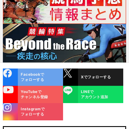
cebo
X
Facebookで
Xでフォローする
ok
フォローする
uTube
LINE
YouTubeで
LINEで
チャンネル登録
アカウント追加
stagra
Instagramで
m
フォローする