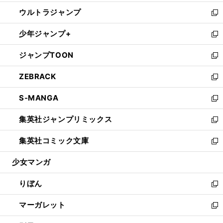
開
ウ
ン
ウ
し
ウルトラジャンプ
く
で
ド
ィ
い
新
開
ウ
ン
ウ
し
少年ジャンプ+
く
で
ド
ィ
い
新
開
ウ
ン
ウ
し
ジャンプTOON
く
で
ド
ィ
い
新
開
ウ
ン
ウ
し
ZEBRACK
く
で
ド
ィ
い
新
開
ウ
ン
ウ
し
S-MANGA
く
で
ド
ィ
い
新
開
ウ
ン
ウ
し
集英社ジャンプリミックス
く
で
ド
ィ
い
新
開
ウ
ン
ウ
し
集英社コミック文庫
く
で
ド
ィ
い
新
開
ウ
ン
ウ
し
少女マンガ
く
で
ド
ィ
い
開
ウ
ン
ウ
りぼん
く
で
ド
ィ
新
開
ウ
ン
し
マーガレット
く
で
ド
い
新
開
ウ
ウ
し