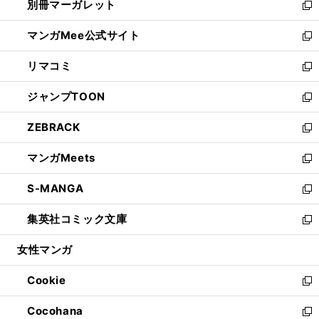
別冊マーガレット
く
で
ィ
い
新
開
ン
ウ
し
マンガMee公式サイト
く
ド
ィ
い
新
ウ
ン
ウ
し
リマコミ
で
ド
ィ
い
新
開
ウ
ン
ウ
し
ジャンプTOON
く
で
ド
ィ
い
新
開
ウ
ン
ウ
し
ZEBRACK
く
で
ド
ィ
い
新
開
ウ
ン
ウ
し
マンガMeets
く
で
ド
ィ
い
新
開
ウ
ン
ウ
し
S-MANGA
く
で
ド
ィ
い
新
開
ウ
ン
ウ
し
集英社コミック文庫
く
で
ド
ィ
い
新
開
ウ
ン
ウ
し
女性マンガ
く
で
ド
ィ
い
開
ウ
ン
ウ
Cookie
く
で
ド
ィ
新
開
ウ
ン
し
Cocohana
く
で
ド
い
新