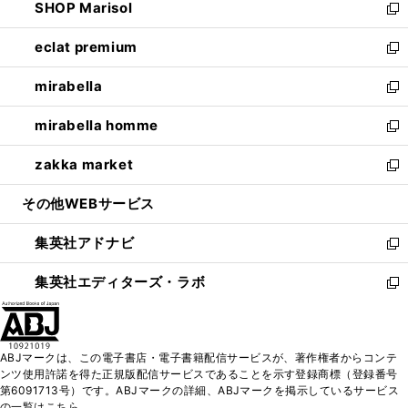
SHOP Marisol
く
で
ド
ィ
い
新
開
ウ
ン
ウ
し
eclat premium
く
で
ド
ィ
い
新
開
ウ
ン
ウ
し
mirabella
く
で
ド
ィ
い
新
開
ウ
ン
ウ
し
mirabella homme
く
で
ド
ィ
い
新
開
ウ
ン
ウ
し
zakka market
く
で
ド
ィ
い
新
開
ウ
ン
ウ
し
その他WEBサービス
く
で
ド
ィ
い
開
ウ
ン
ウ
集英社アドナビ
く
で
ド
ィ
新
開
ウ
ン
し
集英社エディターズ・ラボ
く
で
ド
い
新
開
ウ
ウ
し
く
で
ィ
い
開
ン
ウ
ABJマークは、この電子書店・電子書籍配信サービスが、著作権者からコンテ
く
ド
ィ
ンツ使用許諾を得た正規版配信サービスであることを示す登録商標（登録番号
ウ
ン
第6091713号）です。ABJマークの詳細、ABJマークを掲示しているサービス
で
ド
の一覧はこちら。