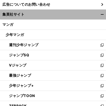
し
広告についてのお問い合わせ
い
ウ
集英社サイト
ィ
開
ン
く/
マンガ
ド
閉
ウ
じ
少年マンガ
で
る
開
週刊少年ジャンプ
く
新
し
ジャンプSQ
い
新
ウ
し
Vジャンプ
ィ
い
新
ン
ウ
し
最強ジャンプ
ド
ィ
い
新
ウ
ン
ウ
し
少年ジャンプ+
で
ド
ィ
い
新
開
ウ
ン
ウ
し
ジャンプTOON
く
で
ド
ィ
い
新
開
ウ
ン
ウ
し
ZEBRACK
く