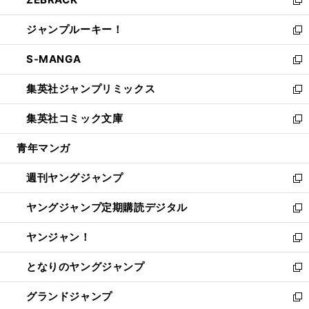
で
ド
ィ
い
新
開
ウ
ン
ウ
し
ジャンプルーキー！
く
で
ド
ィ
い
新
開
ウ
ン
ウ
し
S-MANGA
く
で
ド
ィ
い
新
開
ウ
ン
ウ
し
集英社ジャンプリミックス
く
で
ド
ィ
い
新
開
ウ
ン
ウ
し
集英社コミック文庫
く
で
ド
ィ
い
新
開
ウ
ン
ウ
し
青年マンガ
く
で
ド
ィ
い
開
ウ
ン
ウ
週刊ヤングジャンプ
く
で
ド
ィ
新
開
ウ
ン
し
ヤングジャンプ定期購読デジタル
く
で
ド
い
新
開
ウ
ウ
し
ヤンジャン！
く
で
ィ
い
新
開
ン
ウ
し
となりのヤングジャンプ
く
ド
ィ
い
新
ウ
ン
ウ
し
グランドジャンプ
で
ド
ィ
い
新