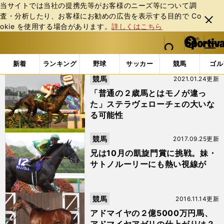
当サイトでは当社の提携先等がお客様のニーズ等について調
査・分析したり、お客様にお勧めの広告を表⽰する⽬的で Co
閉じ
okie を使⽤する場合があります。
詳しくはこちら
る
マイペ
web Sportiva (webスポルティーバ)
検索
メニュ
we
ー
「#須貝尚介」の最新ニュース・ 情報
b
ジ
新着
ランキング
野球
サッカー
競馬
ゴル
ス
競馬
2021.01.24更新
ポ
ル
「普通の２歳馬とはモノが違っ
テ
た」ステラヴェローチェの大いな
ィ
る可能性
ー
バ
競馬
2017.09.25更新
兄は10月の凱旋門賞に挑戦。妹・
サトノルーリーにも熱い視線が
競馬
2016.11.14更新
アドマイヤの２億5000万円馬、