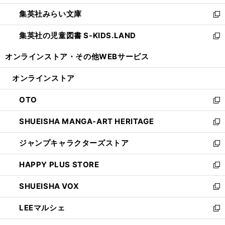
開
ウ
ン
ウ
集英社みらい文庫
く
で
ド
ィ
新
開
ウ
ン
し
集英社の児童図書 S-KIDS.LAND
く
で
ド
い
新
開
ウ
ウ
し
オンラインストア・
その他WEBサービス
く
で
ィ
い
開
ン
ウ
オンラインストア
く
ド
ィ
ウ
ン
OTO
で
ド
新
開
ウ
し
SHUEISHA MANGA-ART HERITAGE
く
で
い
新
開
ウ
し
ジャンプキャラクターズストア
く
ィ
い
新
ン
ウ
し
HAPPY PLUS STORE
ド
ィ
い
新
ウ
ン
ウ
し
SHUEISHA VOX
で
ド
ィ
い
新
開
ウ
ン
ウ
し
LEEマルシェ
く
で
ド
ィ
い
新
開
ウ
ン
ウ
し