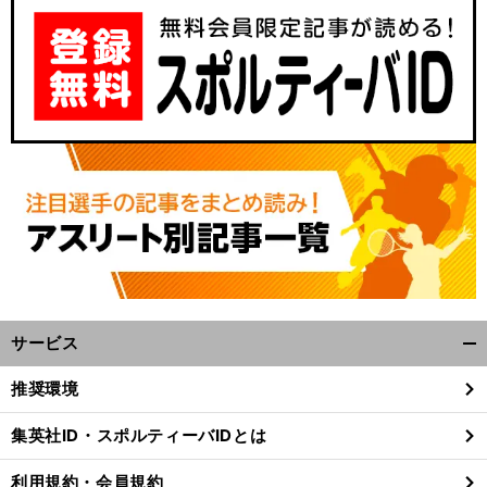
サービス
開
く/
推奨環境
閉
じ
集英社ID・スポルティーバIDとは
る
利用規約・会員規約