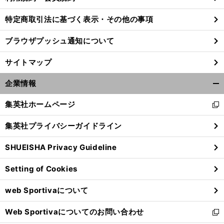
特定商取引法に基づく表示・その他の事項
ブラウザプッシュ通知について
サイトマップ
企業情報
開
く/
集英社ホームページ
新
閉
し
じ
集英社プライバシーガイドライン
い
る
ウ
SHUEISHA Privacy Guideline
ィ
ン
Setting of Cookies
ド
ウ
web Sportivaについて
で
開
Web Sportivaについてのお問い合わせ
く
新