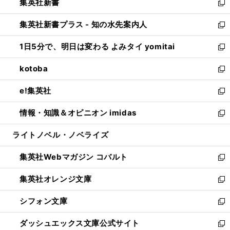
集英社新書
く
で
ィ
い
新
開
ン
ウ
し
集英社新書プラス - 知の水先案内人
く
ド
ィ
い
新
ウ
ン
ウ
し
1日5分で、明日は変わる よみタイ yomitai
で
ド
ィ
い
新
開
ウ
ン
ウ
し
kotoba
く
で
ド
ィ
い
新
開
ウ
ン
ウ
し
e!集英社
く
で
ド
ィ
い
新
開
ウ
ン
ウ
し
情報・知識＆オピニオン imidas
く
で
ド
ィ
い
新
開
ウ
ン
ウ
し
ライトノベル・ノベライズ
く
で
ド
ィ
い
開
ウ
ン
ウ
集英社Webマガジン コバルト
く
で
ド
ィ
新
開
ウ
ン
し
集英社オレンジ文庫
く
で
ド
い
新
開
ウ
ウ
し
シフォン文庫
く
で
ィ
い
新
開
ン
ウ
し
ダッシュエックス文庫公式サイト
く
ド
ィ
い
新