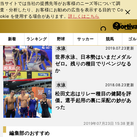
当サイトでは当社の提携先等がお客様のニーズ等について調
査・分析したり、お客様にお勧めの広告を表⽰する⽬的で Co
閉じ
okie を使⽤する場合があります。
詳しくはこちら
る
マイペ
web Sportiva (webスポルティーバ)
検索
メニュ
we
ー
「#青木智美」の最新ニュース・ 情報
b
ジ
新着
ランキング
野球
サッカー
競馬
ゴル
ス
水泳
2019.07.23更新
ポ
ル
世界水泳、日本勢はいまだメダル
テ
ゼロ。残りの種目でリベンジなる
ィ
か
ー
バ
水泳
2018.08.23更新
松田丈志はリレー種目の健闘を評
価。選手起用の裏に采配の妙があ
った
2019年07月23日 15:38 更新
編集部のおすすめ