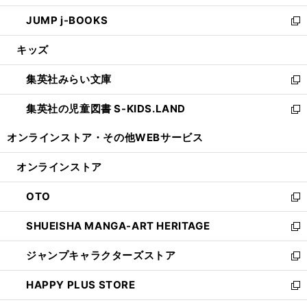
ウ
ン
ウ
し
JUMP j-BOOKS
で
ド
ィ
い
新
開
ウ
ン
ウ
し
キッズ
く
で
ド
ィ
い
開
ウ
ン
ウ
集英社みらい文庫
く
で
ド
ィ
新
開
ウ
ン
し
集英社の児童図書 S-KIDS.LAND
く
で
ド
い
新
開
ウ
ウ
し
オンラインストア・
その他WEBサービス
く
で
ィ
い
開
ン
ウ
オンラインストア
く
ド
ィ
ウ
ン
OTO
で
ド
新
開
ウ
し
SHUEISHA MANGA-ART HERITAGE
く
で
い
新
開
ウ
し
ジャンプキャラクターズストア
く
ィ
い
新
ン
ウ
し
HAPPY PLUS STORE
ド
ィ
い
新
ウ
ン
ウ
し