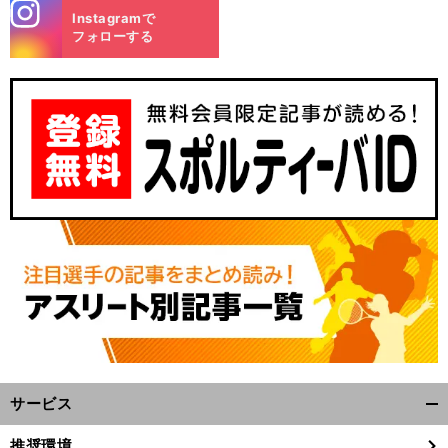
stagra
Instagramで
m
フォローする
サービス
開
く/
推奨環境