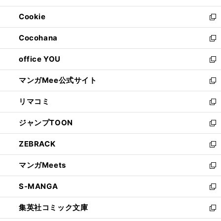
開
ウ
ン
ウ
Cookie
く
で
ド
ィ
新
開
ウ
ン
し
Cocohana
く
で
ド
い
新
開
ウ
ウ
し
office YOU
く
で
ィ
い
新
開
ン
ウ
し
マンガMee公式サイト
く
ド
ィ
い
新
ウ
ン
ウ
し
リマコミ
で
ド
ィ
い
新
開
ウ
ン
ウ
し
ジャンプTOON
く
で
ド
ィ
い
新
開
ウ
ン
ウ
し
ZEBRACK
く
で
ド
ィ
い
新
開
ウ
ン
ウ
し
マンガMeets
く
で
ド
ィ
い
新
開
ウ
ン
ウ
し
S-MANGA
く
で
ド
ィ
い
新
開
ウ
ン
ウ
し
集英社コミック文庫
く
で
ド
ィ
い
新
開
ウ
ン
ウ
し