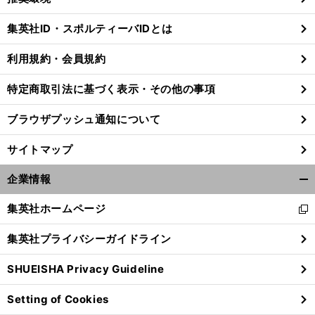
閉
じ
集英社ID・スポルティーバIDとは
る
利用規約・会員規約
特定商取引法に基づく表示・その他の事項
ブラウザプッシュ通知について
サイトマップ
企業情報
開
く/
集英社ホームページ
新
閉
し
じ
集英社プライバシーガイドライン
い
る
ウ
SHUEISHA Privacy Guideline
ィ
ン
Setting of Cookies
ド