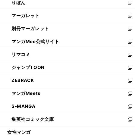
りぼん
く
で
ド
ィ
新
開
ウ
ン
し
マーガレット
く
で
ド
い
新
開
ウ
ウ
し
別冊マーガレット
く
で
ィ
い
新
開
ン
ウ
し
マンガMee公式サイト
く
ド
ィ
い
新
ウ
ン
ウ
し
リマコミ
で
ド
ィ
い
新
開
ウ
ン
ウ
し
ジャンプTOON
く
で
ド
ィ
い
新
開
ウ
ン
ウ
し
ZEBRACK
く
で
ド
ィ
い
新
開
ウ
ン
ウ
し
マンガMeets
く
で
ド
ィ
い
新
開
ウ
ン
ウ
し
S-MANGA
く
で
ド
ィ
い
新
開
ウ
ン
ウ
し
集英社コミック文庫
く
で
ド
ィ
い
新
開
ウ
ン
ウ
し
女性マンガ
く
で
ド
ィ
い