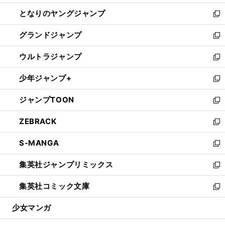
開
ン
ウ
し
となりのヤングジャンプ
く
ド
ィ
い
新
ウ
ン
ウ
し
グランドジャンプ
で
ド
ィ
い
新
開
ウ
ン
ウ
し
ウルトラジャンプ
く
で
ド
ィ
い
新
開
ウ
ン
ウ
し
少年ジャンプ+
く
で
ド
ィ
い
新
開
ウ
ン
ウ
し
ジャンプTOON
く
で
ド
ィ
い
新
開
ウ
ン
ウ
し
ZEBRACK
く
で
ド
ィ
い
新
開
ウ
ン
ウ
し
S-MANGA
く
で
ド
ィ
い
新
開
ウ
ン
ウ
し
集英社ジャンプリミックス
く
で
ド
ィ
い
新
開
ウ
ン
ウ
し
集英社コミック文庫
く
で
ド
ィ
い
新
開
ウ
ン
ウ
し
少女マンガ
く
で
ド
ィ
い
開
ウ
ン
ウ