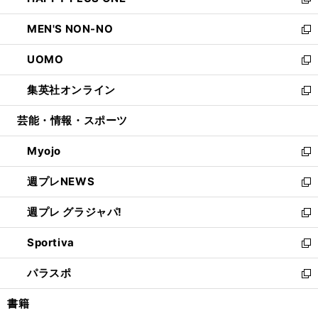
ィ
い
新
開
ウ
ン
ウ
し
MEN'S NON-NO
く
で
ド
ィ
い
新
開
ウ
ン
ウ
し
UOMO
く
で
ド
ィ
い
新
開
ウ
ン
ウ
し
集英社オンライン
く
で
ド
ィ
い
新
開
ウ
ン
ウ
し
芸能・情報・スポーツ
く
で
ド
ィ
い
開
ウ
ン
ウ
Myojo
く
で
ド
ィ
新
開
ウ
ン
し
週プレNEWS
く
で
ド
い
新
開
ウ
ウ
し
週プレ グラジャパ!
く
で
ィ
い
新
開
ン
ウ
し
Sportiva
く
ド
ィ
い
新
ウ
ン
ウ
し
パラスポ
で
ド
ィ
い
新
開
ウ
ン
ウ
し
書籍
く
で
ド
ィ
い