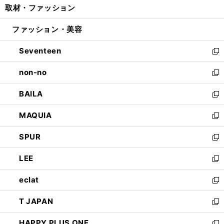
取材・ファッション
く
で
ド
ィ
い
開
ウ
ン
ウ
ファッション・美容
く
で
ド
ィ
開
ウ
ン
Seventeen
く
で
ド
新
開
ウ
し
non-no
く
で
い
新
開
ウ
し
BAILA
く
ィ
い
新
ン
ウ
し
MAQUIA
ド
ィ
い
新
ウ
ン
ウ
し
SPUR
で
ド
ィ
い
新
開
ウ
ン
ウ
し
LEE
く
で
ド
ィ
い
新
開
ウ
ン
ウ
し
eclat
く
で
ド
ィ
い
新
開
ウ
ン
ウ
し
T JAPAN
く
で
ド
ィ
い
新
開
ウ
ン
ウ
し
HAPPY PLUS ONE
く
で
ド