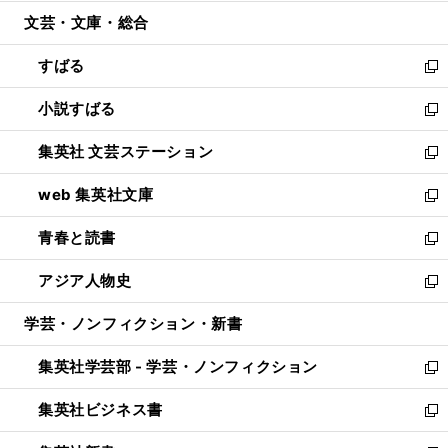
開
ウ
ン
ウ
文芸・文庫・総合
く
で
ド
ィ
開
ウ
ン
すばる
く
で
ド
新
開
ウ
し
小説すばる
く
で
い
新
開
ウ
し
集英社 文芸ステーション
く
ィ
い
新
ン
ウ
し
web 集英社文庫
ド
ィ
い
新
ウ
ン
ウ
し
青春と読書
で
ド
ィ
い
新
開
ウ
ン
ウ
し
アジア人物史
く
で
ド
ィ
い
新
開
ウ
ン
ウ
し
学芸・ノンフィクション・新書
く
で
ド
ィ
い
開
ウ
ン
ウ
集英社学芸部 - 学芸・ノンフィクション
く
で
ド
ィ
新
開
ウ
ン
し
集英社ビジネス書
く
で
ド
い
新
開
ウ
ウ
し