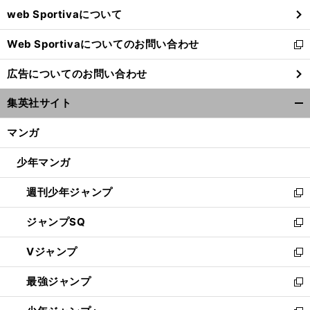
ウ
web Sportivaについて
で
開
Web Sportivaについてのお問い合わせ
く
新
し
広告についてのお問い合わせ
い
ウ
集英社サイト
ィ
開
ン
く/
マンガ
ド
閉
ウ
じ
少年マンガ
で
る
開
週刊少年ジャンプ
く
新
し
ジャンプSQ
い
新
ウ
し
Vジャンプ
ィ
い
新
ン
ウ
し
最強ジャンプ
ド
ィ
い
新
ウ
ン
ウ
し