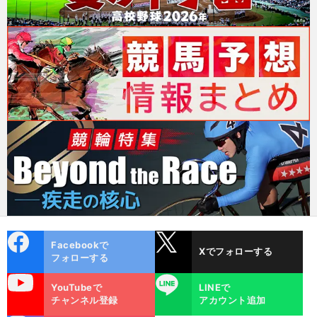
cebo
X
Facebookで
Xでフォローする
ok
フォローする
uTube
LINE
YouTubeで
LINEで
チャンネル登録
アカウント追加