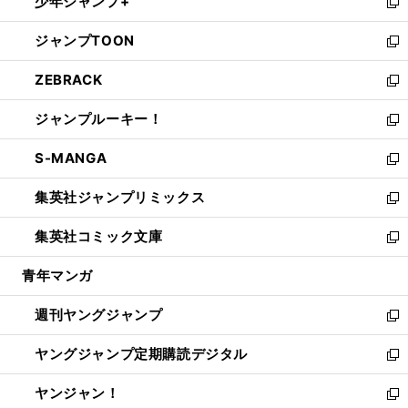
少年ジャンプ+
で
ド
ィ
い
新
開
ウ
ン
ウ
し
ジャンプTOON
く
で
ド
ィ
い
新
開
ウ
ン
ウ
し
ZEBRACK
く
で
ド
ィ
い
新
開
ウ
ン
ウ
し
ジャンプルーキー！
く
で
ド
ィ
い
新
開
ウ
ン
ウ
し
S-MANGA
く
で
ド
ィ
い
新
開
ウ
ン
ウ
し
集英社ジャンプリミックス
く
で
ド
ィ
い
新
開
ウ
ン
ウ
し
集英社コミック文庫
く
で
ド
ィ
い
新
開
ウ
ン
ウ
し
青年マンガ
く
で
ド
ィ
い
開
ウ
ン
ウ
週刊ヤングジャンプ
く
で
ド
ィ
新
開
ウ
ン
し
ヤングジャンプ定期購読デジタル
く
で
ド
い
新
開
ウ
ウ
し
ヤンジャン！
く
で
ィ
い
新