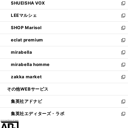
SHUEISHA VOX
で
ド
ィ
い
新
開
ウ
ン
ウ
し
LEEマルシェ
く
で
ド
ィ
い
新
開
ウ
ン
ウ
し
SHOP Marisol
く
で
ド
ィ
い
新
開
ウ
ン
ウ
し
eclat premium
く
で
ド
ィ
い
新
開
ウ
ン
ウ
し
mirabella
く
で
ド
ィ
い
新
開
ウ
ン
ウ
し
mirabella homme
く
で
ド
ィ
い
新
開
ウ
ン
ウ
し
zakka market
く
で
ド
ィ
い
新
開
ウ
ン
ウ
し
その他WEBサービス
く
で
ド
ィ
い
開
ウ
ン
ウ
集英社アドナビ
く
で
ド
ィ
新
開
ウ
ン
し
集英社エディターズ・ラボ
く
で
ド
い
新
開
ウ
ウ
し
く
で
ィ
い