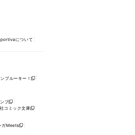
Sportivaについて
ャンプルーキー！
新
し
い
ウ
ャンプ
新
ィ
社コミック文庫
し
新
ン
い
し
ド
ウ
い
ウ
ガMeets
新
ィ
ウ
で
し
ン
ィ