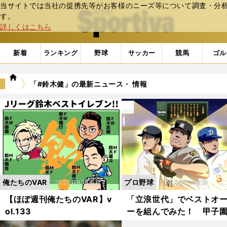
当サイトでは当社の提携先等がお客様のニーズ等について調査・分析し
web Sportiva (webスポルティーバ)
す。
詳しくはこちら
新着
ランキング
野球
サッカー
競馬
ゴル
we
「#鈴木健」の最新ニュース・ 情報
b
ス
ポ
ル
テ
ィ
ー
バ
俺たちのVAR
プロ野球
2022.09.19更新
2022.07.25更新
【ほぼ週刊俺たちのVAR】v
「立浪世代」でベストオ
ol.133
ーを組んでみた！ 甲子
沸かせた精鋭たちが大集