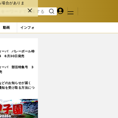
る場合がありま
マイペ
閉じ
検索
メニュ
ー
る
す
ジ
る
動画
インフォ
ィーバ バレーボール特
.4 6月30日発売
ィーバ 部活特集号 3
売
などのお知らせが届く
通知を受け取る方法につ