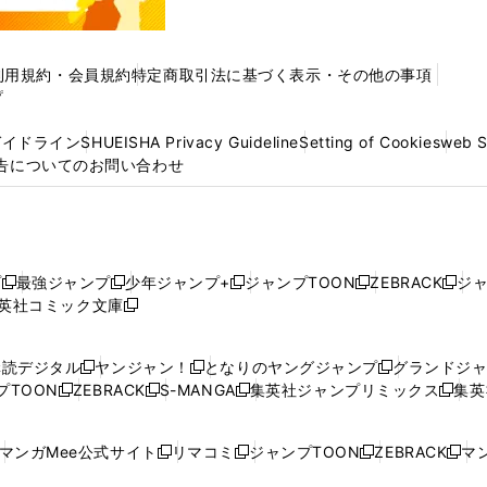
利用規約・会員規約
特定商取引法に基づく表示・その他の事項
プ
ガイドライン
SHUEISHA Privacy Guideline
Setting of Cookies
web 
告についてのお問い合わせ
プ
最強ジャンプ
少年ジャンプ+
ジャンプTOON
ZEBRACK
ジ
新
新
新
新
新
英社コミック文庫
し
新
し
し
し
し
い
い
し
い
い
い
ウ
ウ
い
ウ
ウ
ウ
購読デジタル
ヤンジャン！
となりのヤングジャンプ
グランドジ
新
新
新
ィ
ィ
ウ
ィ
ィ
ィ
プTOON
ZEBRACK
S-MANGA
集英社ジャンプリミックス
集英
新
し
新
し
新
し
新
ン
ン
ィ
ン
ン
ン
し
い
し
い
し
い
し
ド
ド
ン
ド
ド
ド
い
ウ
い
ウ
い
ウ
い
ウ
ウ
ド
ウ
ウ
ウ
マンガMee公式サイト
リマコミ
ジャンプTOON
ZEBRACK
マン
新
新
新
新
ウ
ィ
ウ
ィ
ウ
ィ
ウ
で
で
ウ
で
で
で
し
し
し
し
し
ィ
ン
ィ
ン
ィ
ン
ィ