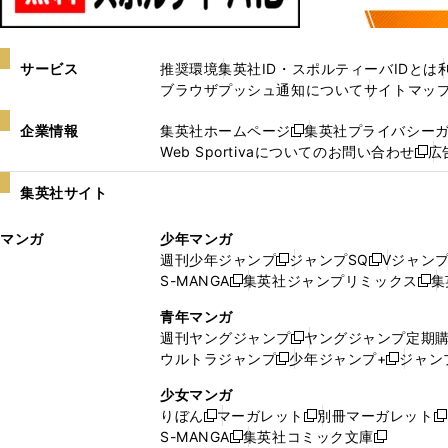
サービス
推奨環境
集英社ID・スポルティーバIDとは
ブラウザプッシュ通知について
サイトマッ
企業情報
集英社ホームページ
集英社プライバシー
新
Web Sportivaについてのお問い合わせ
広
し
新
い
し
集英社サイト
ウ
い
ィ
ウ
マンガ
少年マンガ
ン
ィ
週刊少年ジャンプ
ジャンプSQ
Vジャン
ド
ン
新
新
S-MANGA
集英社ジャンプリミックス
集
ウ
ド
新
し
し
新
で
ウ
し
い
い
し
青年マンガ
開
で
い
ウ
ウ
い
週刊ヤングジャンプ
ヤングジャンプ定期
新
く
開
ウ
ィ
ィ
ウ
ウルトラジャンプ
少年ジャンプ+
ジャン
新
し
新
く
ィ
ン
ン
ィ
し
い
し
ン
ド
ド
ン
少女マンガ
い
ウ
い
ド
ウ
ウ
ド
りぼん
マーガレット
別冊マーガレット
新
新
新
ウ
ィ
ウ
ウ
で
で
ウ
S-MANGA
集英社コミック文庫
し
新
し
新
ィ
ン
ィ