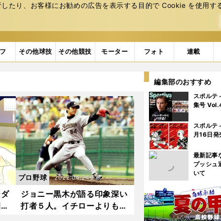
たり、お客様にお勧めの広告を表⽰する⽬的で Cookie を使⽤す
フ
その他球技
その他競技
モーター
フォト
連載
編集部のおすすめ
スポルテ
集号 Vol
スポルテ
月16日発
最新記事
プッシュ
いて
プロ野球
2022.04.24更新
ーダ
ジョニー黒木が語る印象深い
園を
打者５人。イチローよりも生
結
涯打率.250の打者に苦しん