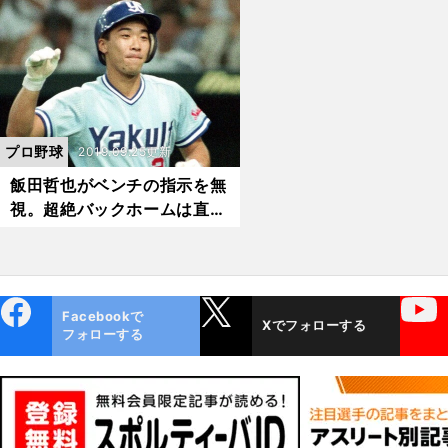
プロ野球
2019.09.25更新
飯田哲也がベンチの指示を無
視。超絶バックホームは直感
から生まれた
ebo
X
YouTube
Facebookで
Xでフォローする
ok
フォローする