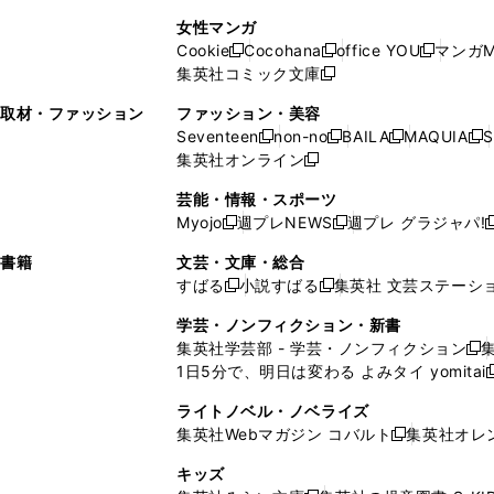
で
開
開
で
い
し
い
し
ン
ド
ン
女性マンガ
開
く
く
開
ウ
い
ウ
い
ド
ウ
ド
Cookie
Cocohana
office YOU
マンガM
く
く
新
新
新
ィ
ウ
ィ
ウ
ウ
で
ウ
集英社コミック文庫
し
新
し
し
ン
ィ
ン
ィ
で
開
で
い
し
い
い
ド
ン
ド
ン
取材・ファッション
ファッション・美容
開
く
開
ウ
い
ウ
ウ
ウ
ド
ウ
ド
Seventeen
non-no
BAILA
MAQUIA
S
く
く
新
新
新
新
ィ
ウ
ィ
ィ
で
ウ
で
ウ
集英社オンライン
し
新
し
し
し
ン
ィ
ン
ン
開
で
開
で
い
し
い
い
い
ド
ン
ド
ド
芸能・情報・スポーツ
く
開
く
開
ウ
い
ウ
ウ
ウ
ウ
ド
ウ
ウ
Myojo
週プレNEWS
週プレ グラジャパ!
く
く
新
新
新
ィ
ウ
ィ
ィ
ィ
で
ウ
で
で
し
し
ン
ィ
ン
ン
ン
書籍
文芸・文庫・総合
開
で
開
開
い
い
ド
ン
ド
ド
ド
すばる
小説すばる
集英社 文芸ステーシ
く
開
く
く
新
新
ウ
ウ
ウ
ド
ウ
ウ
ウ
く
し
し
ィ
ィ
学芸・ノンフィクション・新書
で
ウ
で
で
で
い
い
ン
ン
集英社学芸部 - 学芸・ノンフィクション
開
で
開
開
開
新
ウ
ウ
ド
ド
1日5分で、明日は変わる よみタイ yomitai
く
開
く
く
く
し
新
ィ
ィ
ウ
ウ
く
い
ン
ン
ライトノベル・ノベライズ
で
で
ウ
ド
ド
集英社Webマガジン コバルト
集英社オレ
開
開
新
ィ
ウ
ウ
く
く
し
ン
キッズ
で
で
い
ド