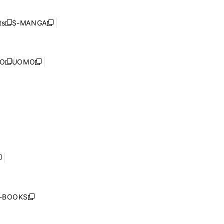
開
い
ド
ン
く
ウ
ウ
ド
s
S-MANGA
新
新
ィ
で
ウ
し
し
ン
開
で
い
い
ド
く
開
ウ
ウ
ウ
NO
UOMO
く
新
新
ィ
ィ
で
し
し
ン
ン
開
い
い
ド
ド
く
ウ
ウ
ウ
ウ
ィ
ィ
で
で
ン
ン
開
開
ド
ド
く
く
ウ
ウ
で
で
開
開
く
く
し
い
ウ
j-BOOKS
新
ィ
し
ン
い
ド