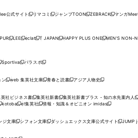
開
開
で
開
開
開
い
い
い
い
い
ン
ド
ン
ド
ン
ド
ン
く
く
開
く
く
く
ウ
ウ
ウ
ウ
ウ
ド
ウ
ド
ウ
ド
ウ
ド
ee公式サイト
リマコミ
ジャンプTOON
ZEBRACK
マンガMeet
く
新
新
新
新
ィ
ィ
ィ
ィ
ィ
ウ
で
ウ
で
ウ
で
ウ
し
し
し
し
ン
ン
ン
ン
ン
で
開
で
開
で
開
で
い
い
い
い
ド
ド
ド
ド
ド
開
く
開
く
開
く
開
ウ
ウ
ウ
ウ
ウ
ウ
ウ
ウ
ウ
PUR
LEE
eclat
T JAPAN
HAPPY PLUS ONE
MEN'S NON-
く
く
く
く
新
新
新
新
新
ィ
ィ
ィ
ィ
で
で
で
で
で
し
し
し
し
し
ン
ン
ン
ン
開
開
開
開
開
い
い
い
い
い
ド
ド
ド
ド
く
く
く
く
く
ウ
ウ
ウ
ウ
ウ
ウ
ウ
ウ
ウ
Sportiva
パラスポ
新
新
ィ
ィ
ィ
ィ
ィ
で
で
で
で
し
し
し
ン
ン
ン
ン
ン
開
開
開
開
い
い
い
ド
ド
ド
ド
ド
ョン
web 集英社文庫
青春と読書
アジア人物史
く
く
く
く
新
新
新
新
ウ
ウ
ウ
ウ
ウ
ウ
ウ
ウ
し
し
し
し
ィ
ィ
ィ
で
で
で
で
で
い
い
い
い
ン
ン
ン
集英社ビジネス書
集英社新書
集英社新書プラス - 知の水先案内人
開
開
開
開
開
新
新
新
ウ
ウ
ウ
ウ
ド
ド
ド
kotoba
e!集英社
情報・知識＆オピニオン imidas
く
く
く
く
く
新
し
新
し
新
ィ
ィ
ィ
ィ
ウ
ウ
ウ
し
し
い
し
い
し
ン
ン
ン
ン
で
で
で
い
い
ウ
い
ウ
い
ド
ド
ド
ド
ンジ文庫
シフォン文庫
ダッシュエックス文庫公式サイト
JUMP 
開
開
開
新
新
新
ウ
ウ
ィ
ウ
ィ
ウ
ウ
ウ
ウ
ウ
く
く
く
し
し
し
ィ
ィ
ン
ィ
ン
ィ
で
で
で
で
い
い
い
ン
ン
ド
ン
ド
ン