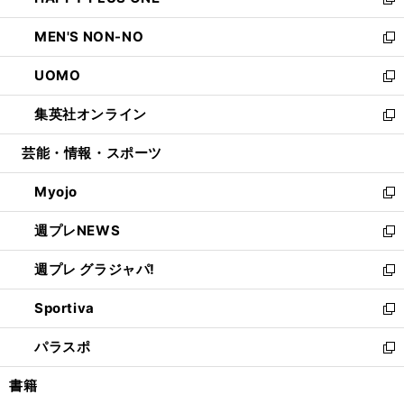
ィ
い
新
開
ウ
ン
ウ
し
MEN'S NON-NO
く
で
ド
ィ
い
新
開
ウ
ン
ウ
し
UOMO
く
で
ド
ィ
い
新
開
ウ
ン
ウ
し
集英社オンライン
く
で
ド
ィ
い
新
開
ウ
ン
ウ
し
芸能・情報・スポーツ
く
で
ド
ィ
い
開
ウ
ン
ウ
Myojo
く
で
ド
ィ
新
開
ウ
ン
し
週プレNEWS
く
で
ド
い
新
開
ウ
ウ
し
週プレ グラジャパ!
く
で
ィ
い
新
開
ン
ウ
し
Sportiva
く
ド
ィ
い
新
ウ
ン
ウ
し
パラスポ
で
ド
ィ
い
新
開
ウ
ン
ウ
し
書籍
く
で
ド
ィ
い