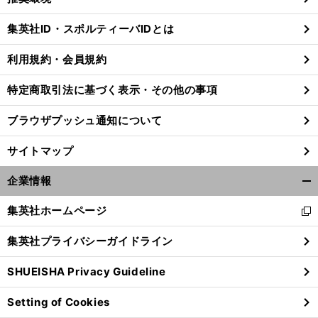
閉
じ
集英社ID・スポルティーバIDとは
る
利用規約・会員規約
特定商取引法に基づく表示・その他の事項
ブラウザプッシュ通知について
サイトマップ
企業情報
開
く/
集英社ホームページ
新
閉
し
じ
集英社プライバシーガイドライン
い
る
ウ
SHUEISHA Privacy Guideline
ィ
ン
Setting of Cookies
ド