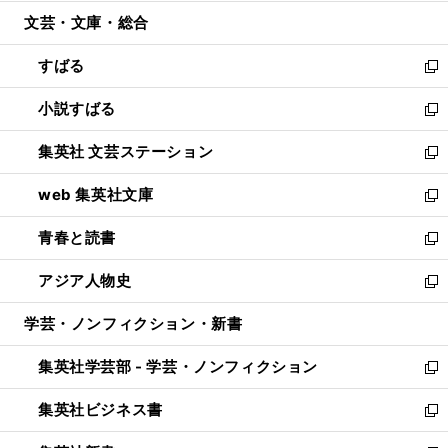
開
ウ
ン
ウ
文芸・文庫・総合
く
で
ド
ィ
開
ウ
ン
すばる
く
で
ド
新
開
ウ
し
小説すばる
く
で
い
新
開
ウ
し
集英社 文芸ステーション
く
ィ
い
新
ン
ウ
し
web 集英社文庫
ド
ィ
い
新
ウ
ン
ウ
し
青春と読書
で
ド
ィ
い
新
開
ウ
ン
ウ
し
アジア人物史
く
で
ド
ィ
い
新
開
ウ
ン
ウ
し
学芸・ノンフィクション・新書
く
で
ド
ィ
い
開
ウ
ン
ウ
集英社学芸部 - 学芸・ノンフィクション
く
で
ド
ィ
新
開
ウ
ン
し
集英社ビジネス書
く
で
ド
い
新
開
ウ
ウ
し