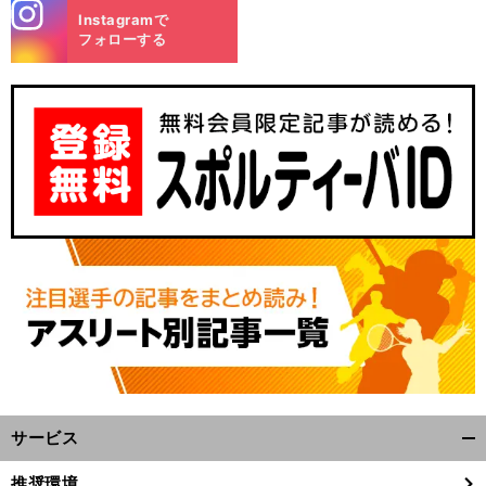
stagra
Instagramで
m
フォローする
サービス
開
く/
推奨環境