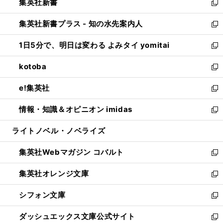
集英社新書
く
で
ィ
い
新
開
ン
ウ
し
集英社新書プラス - 知の水先案内人
く
ド
ィ
い
新
ウ
ン
ウ
し
1日5分で、明日は変わる よみタイ yomitai
で
ド
ィ
い
新
開
ウ
ン
ウ
し
kotoba
く
で
ド
ィ
い
新
開
ウ
ン
ウ
し
e!集英社
く
で
ド
ィ
い
新
開
ウ
ン
ウ
し
情報・知識＆オピニオン imidas
く
で
ド
ィ
い
新
開
ウ
ン
ウ
し
ライトノベル・ノベライズ
く
で
ド
ィ
い
開
ウ
ン
ウ
集英社Webマガジン コバルト
く
で
ド
ィ
新
開
ウ
ン
し
集英社オレンジ文庫
く
で
ド
い
新
開
ウ
ウ
し
シフォン文庫
く
で
ィ
い
新
開
ン
ウ
し
ダッシュエックス文庫公式サイト
く
ド
ィ
い
新