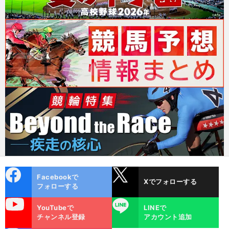
cebo
X
Facebookで
Xでフォローする
ok
フォローする
uTube
LINE
YouTubeで
LINEで
チャンネル登録
アカウント追加