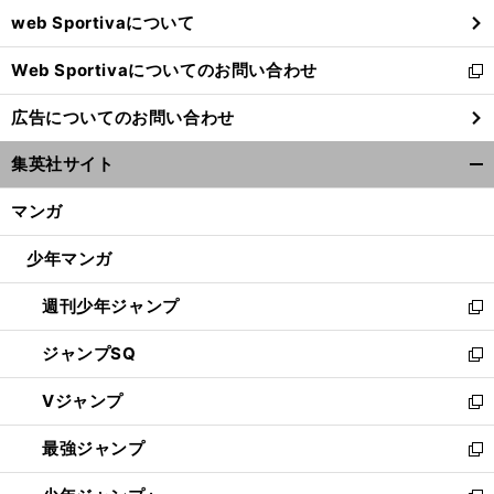
ウ
web Sportivaについて
で
開
Web Sportivaについてのお問い合わせ
く
新
し
広告についてのお問い合わせ
い
ウ
集英社サイト
ィ
開
ン
く/
マンガ
ド
閉
ウ
じ
少年マンガ
で
る
開
週刊少年ジャンプ
く
新
し
ジャンプSQ
い
新
ウ
し
Vジャンプ
ィ
い
新
ン
ウ
し
最強ジャンプ
ド
ィ
い
新
ウ
ン
ウ
し