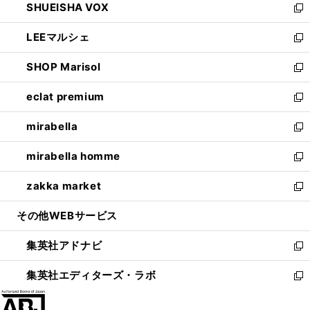
SHUEISHA VOX
で
ド
ィ
い
新
開
ウ
ン
ウ
し
LEEマルシェ
く
で
ド
ィ
い
新
開
ウ
ン
ウ
し
SHOP Marisol
く
で
ド
ィ
い
新
開
ウ
ン
ウ
し
eclat premium
く
で
ド
ィ
い
新
開
ウ
ン
ウ
し
mirabella
く
で
ド
ィ
い
新
開
ウ
ン
ウ
し
mirabella homme
く
で
ド
ィ
い
新
開
ウ
ン
ウ
し
zakka market
く
で
ド
ィ
い
新
開
ウ
ン
ウ
し
その他WEBサービス
く
で
ド
ィ
い
開
ウ
ン
ウ
集英社アドナビ
く
で
ド
ィ
新
開
ウ
ン
し
集英社エディターズ・ラボ
く
で
ド
い
新
開
ウ
ウ
し
く
で
ィ
い