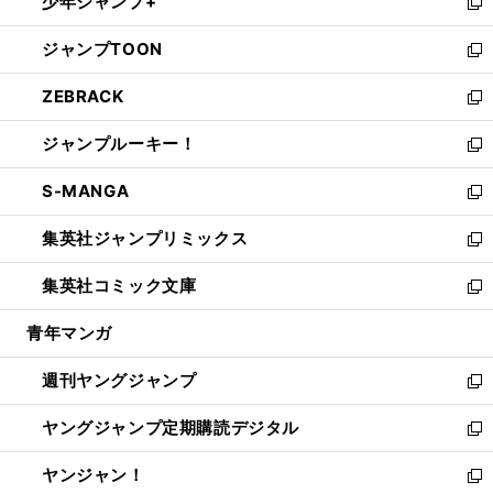
少年ジャンプ+
で
ド
ィ
い
新
開
ウ
ン
ウ
し
ジャンプTOON
く
で
ド
ィ
い
新
開
ウ
ン
ウ
し
ZEBRACK
く
で
ド
ィ
い
新
開
ウ
ン
ウ
し
ジャンプルーキー！
く
で
ド
ィ
い
新
開
ウ
ン
ウ
し
S-MANGA
く
で
ド
ィ
い
新
開
ウ
ン
ウ
し
集英社ジャンプリミックス
く
で
ド
ィ
い
新
開
ウ
ン
ウ
し
集英社コミック文庫
く
で
ド
ィ
い
新
開
ウ
ン
ウ
し
青年マンガ
く
で
ド
ィ
い
開
ウ
ン
ウ
週刊ヤングジャンプ
く
で
ド
ィ
新
開
ウ
ン
し
ヤングジャンプ定期購読デジタル
く
で
ド
い
新
開
ウ
ウ
し
ヤンジャン！
く
で
ィ
い
新