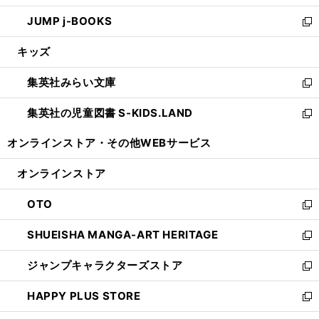
ウ
ン
ウ
し
JUMP j-BOOKS
で
ド
ィ
い
新
開
ウ
ン
ウ
し
キッズ
く
で
ド
ィ
い
開
ウ
ン
ウ
集英社みらい文庫
く
で
ド
ィ
新
開
ウ
ン
し
集英社の児童図書 S-KIDS.LAND
く
で
ド
い
新
開
ウ
ウ
し
オンラインストア・
その他WEBサービス
く
で
ィ
い
開
ン
ウ
オンラインストア
く
ド
ィ
ウ
ン
OTO
で
ド
新
開
ウ
し
SHUEISHA MANGA-ART HERITAGE
く
で
い
新
開
ウ
し
ジャンプキャラクターズストア
く
ィ
い
新
ン
ウ
し
HAPPY PLUS STORE
ド
ィ
い
新
ウ
ン
ウ
し