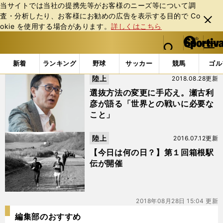
当サイトでは当社の提携先等がお客様のニーズ等について調
査・分析したり、お客様にお勧めの広告を表⽰する⽬的で Co
閉じ
okie を使⽤する場合があります。
詳しくはこちら
る
マイペ
web Sportiva (webスポルティーバ)
検索
メニュ
we
ー
「#金栗四三」の最新ニュース・ 情報
b
ジ
新着
ランキング
野球
サッカー
競馬
ゴル
ス
陸上
2018.08.28更新
ポ
ル
選抜方法の変更に手応え。瀬古利
テ
彦が語る「世界との戦いに必要な
ィ
こと」
ー
バ
陸上
2016.07.12更新
【今日は何の日？】第１回箱根駅
伝が開催
2018年08月28日 15:04 更新
編集部のおすすめ