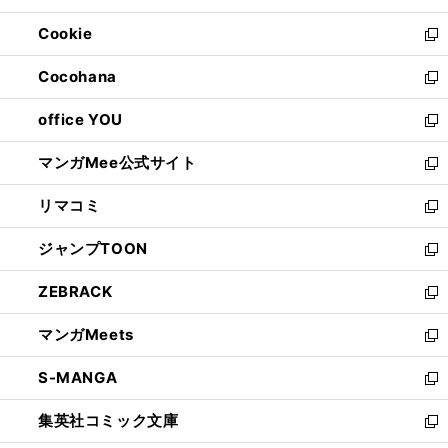
開
ウ
ン
ウ
Cookie
く
で
ド
ィ
新
開
ウ
ン
し
Cocohana
く
で
ド
い
新
開
ウ
ウ
し
office YOU
く
で
ィ
い
新
開
ン
ウ
し
マンガMee公式サイト
く
ド
ィ
い
新
ウ
ン
ウ
し
リマコミ
で
ド
ィ
い
新
開
ウ
ン
ウ
し
ジャンプTOON
く
で
ド
ィ
い
新
開
ウ
ン
ウ
し
ZEBRACK
く
で
ド
ィ
い
新
開
ウ
ン
ウ
し
マンガMeets
く
で
ド
ィ
い
新
開
ウ
ン
ウ
し
S-MANGA
く
で
ド
ィ
い
新
開
ウ
ン
ウ
し
集英社コミック文庫
く
で
ド
ィ
い
新
開
ウ
ン
ウ
し