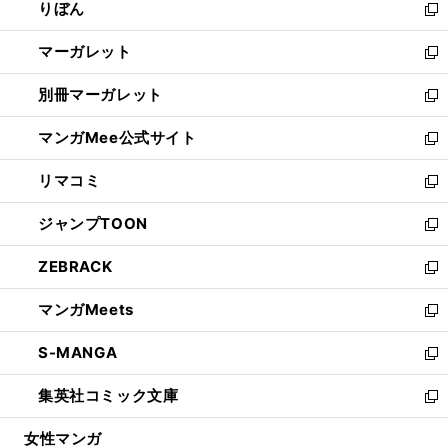
りぼん
く
で
ド
ィ
新
開
ウ
ン
し
マーガレット
く
で
ド
い
新
開
ウ
ウ
し
別冊マーガレット
く
で
ィ
い
新
開
ン
ウ
し
マンガMee公式サイト
く
ド
ィ
い
新
ウ
ン
ウ
し
リマコミ
で
ド
ィ
い
新
開
ウ
ン
ウ
し
ジャンプTOON
く
で
ド
ィ
い
新
開
ウ
ン
ウ
し
ZEBRACK
く
で
ド
ィ
い
新
開
ウ
ン
ウ
し
マンガMeets
く
で
ド
ィ
い
新
開
ウ
ン
ウ
し
S-MANGA
く
で
ド
ィ
い
新
開
ウ
ン
ウ
し
集英社コミック文庫
く
で
ド
ィ
い
新
開
ウ
ン
ウ
し
女性マンガ
く
で
ド
ィ
い