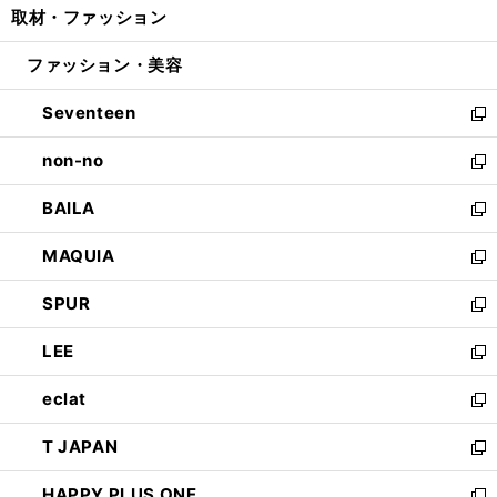
取材・ファッション
く
で
ド
ィ
い
開
ウ
ン
ウ
ファッション・美容
く
で
ド
ィ
開
ウ
ン
Seventeen
く
で
ド
新
開
ウ
し
non-no
く
で
い
新
開
ウ
し
BAILA
く
ィ
い
新
ン
ウ
し
MAQUIA
ド
ィ
い
新
ウ
ン
ウ
し
SPUR
で
ド
ィ
い
新
開
ウ
ン
ウ
し
LEE
く
で
ド
ィ
い
新
開
ウ
ン
ウ
し
eclat
く
で
ド
ィ
い
新
開
ウ
ン
ウ
し
T JAPAN
く
で
ド
ィ
い
新
開
ウ
ン
ウ
し
HAPPY PLUS ONE
く
で
ド