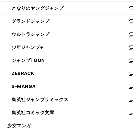
開
ン
ウ
し
となりのヤングジャンプ
く
ド
ィ
い
新
ウ
ン
ウ
し
グランドジャンプ
で
ド
ィ
い
新
開
ウ
ン
ウ
し
ウルトラジャンプ
く
で
ド
ィ
い
新
開
ウ
ン
ウ
し
少年ジャンプ+
く
で
ド
ィ
い
新
開
ウ
ン
ウ
し
ジャンプTOON
く
で
ド
ィ
い
新
開
ウ
ン
ウ
し
ZEBRACK
く
で
ド
ィ
い
新
開
ウ
ン
ウ
し
S-MANGA
く
で
ド
ィ
い
新
開
ウ
ン
ウ
し
集英社ジャンプリミックス
く
で
ド
ィ
い
新
開
ウ
ン
ウ
し
集英社コミック文庫
く
で
ド
ィ
い
新
開
ウ
ン
ウ
し
少女マンガ
く
で
ド
ィ
い
開
ウ
ン
ウ