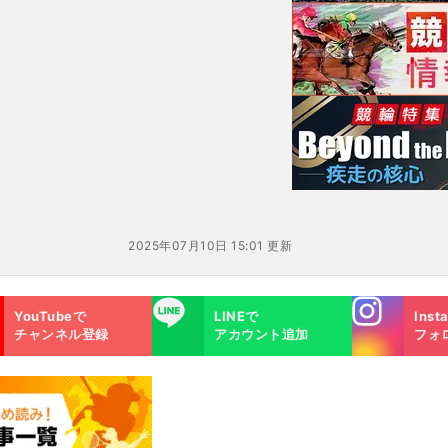
年
を感じたことは一度もない」
と１年目から活躍した
2025年07月10日 15:01 更新
Instagra
LINE
YouTubeで
LINEで
Inst
m
チャンネル登録
アカウント追加
フォ