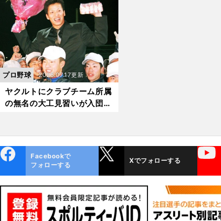
を感じたことは一度もない」
選手になったのか【2022
と１年目から活躍した【202
人気記事】
2年人気記事】
プロ野球
2025.07.17更新
ヤクルトにクラブチーム所属
の無名の大工見習いが入団。
本間忠はいかにしてプロ野球
選手になったのか
ebo
X
YouTube
Facebookで
Xでフォローする
ok
フォローする