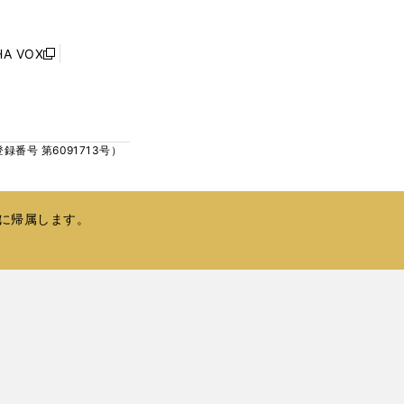
ウ
ウ
ィ
で
ン
HA VOX
開
新
ド
く
し
ウ
い
で
ウ
開
ィ
く
号 第6091713号）
ン
ド
ウ
で
に帰属します。
開
く