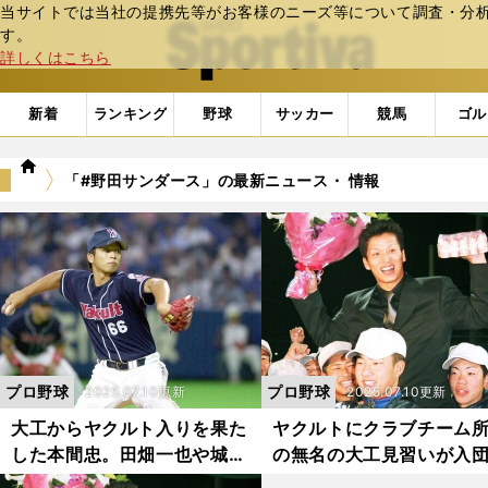
当サイトでは当社の提携先等がお客様のニーズ等について調査・分析し
web Sportiva (webスポルティーバ)
す。
詳しくはこちら
新着
ランキング
野球
サッカー
競馬
ゴル
we
「#野田サンダース」の最新ニュース・ 情報
b
ス
ポ
ル
テ
ィ
ー
バ
プロ野球
プロ野球
2025.07.10更新
2025.07.10更新
大工からヤクルト入りを果た
ヤクルトにクラブチーム
した本間忠。田畑一也や城石
の無名の大工見習いが入
憲之らにかわいがられ、「壁
本間忠はいかにしてプロ