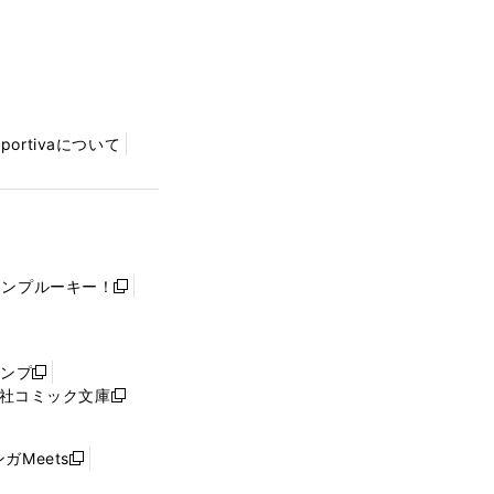
Sportivaについて
ャンプルーキー！
新
し
い
ウ
ャンプ
新
ィ
社コミック文庫
し
新
ン
い
し
ド
ウ
い
ウ
ガMeets
新
ィ
ウ
で
し
ン
ィ