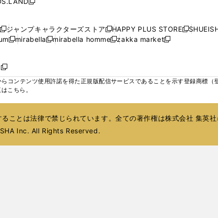
S.LAND
開
開
開
開
新
ウ
ウ
ウ
ド
ド
ウ
ド
ウ
ド
く
く
く
く
し
ィ
ィ
ィ
ウ
ウ
で
ウ
で
ウ
い
ン
ン
ン
ジャンプキャラクターズストア
HAPPY PLUS STORE
SHUEIS
で
で
開
で
開
で
新
新
新
ウ
ド
ド
ド
ium
mirabella
mirabella homme
zakka market
開
開
く
開
く
開
し
新
新
新
し
新
し
ィ
ウ
ウ
ウ
く
く
く
く
い
し
し
い
し
し
い
ン
で
で
で
ウ
い
い
ウ
い
い
ウ
ド
ボ
開
開
開
新
ィ
ウ
ウ
ィ
ウ
ウ
ィ
ウ
く
く
く
し
らコンテンツ使用許諾を得た正規版配信サービスであることを示す登録商標（登録番
ン
ィ
ィ
ン
ィ
ィ
ン
で
い
覧はこちら。
ド
ン
ン
ド
ン
ン
ド
開
ウ
ウ
ド
ド
ウ
ド
ド
ウ
く
ィ
で
ウ
ウ
で
ウ
ウ
で
ることは法律で禁じられています。全ての著作権は株式会社 集英社
ン
開
で
で
開
で
で
開
ド
HA Inc. All Rights Reserved.
く
開
開
く
開
開
く
ウ
く
く
く
く
で
開
く