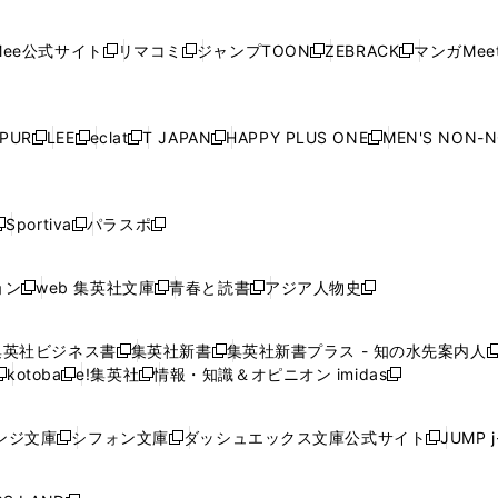
開
開
で
開
開
開
い
い
い
い
い
ン
ド
ン
ド
ン
ド
ン
く
く
開
く
く
く
ウ
ウ
ウ
ウ
ウ
ド
ウ
ド
ウ
ド
ウ
ド
ee公式サイト
リマコミ
ジャンプTOON
ZEBRACK
マンガMeet
く
新
新
新
新
ィ
ィ
ィ
ィ
ィ
ウ
で
ウ
で
ウ
で
ウ
し
し
し
し
ン
ン
ン
ン
ン
で
開
で
開
で
開
で
い
い
い
い
ド
ド
ド
ド
ド
開
く
開
く
開
く
開
ウ
ウ
ウ
ウ
ウ
ウ
ウ
ウ
ウ
PUR
LEE
eclat
T JAPAN
HAPPY PLUS ONE
MEN'S NON-
く
く
く
く
新
新
新
新
新
ィ
ィ
ィ
ィ
で
で
で
で
で
し
し
し
し
し
ン
ン
ン
ン
開
開
開
開
開
い
い
い
い
い
ド
ド
ド
ド
く
く
く
く
く
ウ
ウ
ウ
ウ
ウ
ウ
ウ
ウ
ウ
Sportiva
パラスポ
新
新
ィ
ィ
ィ
ィ
ィ
で
で
で
で
し
し
し
ン
ン
ン
ン
ン
開
開
開
開
い
い
い
ド
ド
ド
ド
ド
ョン
web 集英社文庫
青春と読書
アジア人物史
く
く
く
く
新
新
新
新
ウ
ウ
ウ
ウ
ウ
ウ
ウ
ウ
し
し
し
し
ィ
ィ
ィ
で
で
で
で
で
い
い
い
い
ン
ン
ン
集英社ビジネス書
集英社新書
集英社新書プラス - 知の水先案内人
開
開
開
開
開
新
新
新
ウ
ウ
ウ
ウ
ド
ド
ド
kotoba
e!集英社
情報・知識＆オピニオン imidas
く
く
く
く
く
新
し
新
し
新
ィ
ィ
ィ
ィ
ウ
ウ
ウ
し
し
い
し
い
し
ン
ン
ン
ン
で
で
で
い
い
ウ
い
ウ
い
ド
ド
ド
ド
ンジ文庫
シフォン文庫
ダッシュエックス文庫公式サイト
JUMP 
開
開
開
新
新
新
ウ
ウ
ィ
ウ
ィ
ウ
ウ
ウ
ウ
ウ
く
く
く
し
し
し
ィ
ィ
ン
ィ
ン
ィ
で
で
で
で
い
い
い
ン
ン
ド
ン
ド
ン