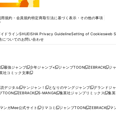
利用規約・会員規約
特定商取引法に基づく表示・その他の事項
プ
ガイドライン
SHUEISHA Privacy Guideline
Setting of Cookies
web 
告についてのお問い合わせ
プ
最強ジャンプ
少年ジャンプ+
ジャンプTOON
ZEBRACK
ジ
新
新
新
新
新
英社コミック文庫
し
新
し
し
し
し
い
い
し
い
い
い
ウ
ウ
い
ウ
ウ
ウ
購読デジタル
ヤンジャン！
となりのヤングジャンプ
グランドジ
新
新
新
ィ
ィ
ウ
ィ
ィ
ィ
プTOON
ZEBRACK
S-MANGA
集英社ジャンプリミックス
集英
新
し
新
し
新
し
新
ン
ン
ィ
ン
ン
ン
し
い
し
い
し
い
し
ド
ド
ン
ド
ド
ド
い
ウ
い
ウ
い
ウ
い
ウ
ウ
ド
ウ
ウ
ウ
マンガMee公式サイト
リマコミ
ジャンプTOON
ZEBRACK
マン
新
新
新
新
ウ
ィ
ウ
ィ
ウ
ィ
ウ
で
で
ウ
で
で
で
し
し
し
し
し
ィ
ン
ィ
ン
ィ
ン
ィ