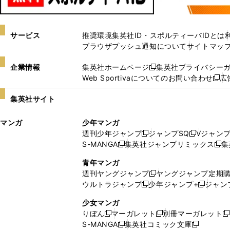
サービス
推奨環境
集英社ID・スポルティーバIDとは
ブラウザプッシュ通知について
サイトマッ
企業情報
集英社ホームページ
集英社プライバシー
新
Web Sportivaについてのお問い合わせ
広
し
新
い
し
集英社サイト
ウ
い
ィ
ウ
マンガ
少年マンガ
ン
ィ
週刊少年ジャンプ
ジャンプSQ
Vジャン
ド
ン
新
新
S-MANGA
集英社ジャンプリミックス
集
ウ
ド
新
し
し
新
で
ウ
し
い
い
し
青年マンガ
開
で
い
ウ
ウ
い
週刊ヤングジャンプ
ヤングジャンプ定期
新
く
開
ウ
ィ
ィ
ウ
ウルトラジャンプ
少年ジャンプ+
ジャン
新
し
新
く
ィ
ン
ン
ィ
し
い
し
ン
ド
ド
ン
少女マンガ
い
ウ
い
ド
ウ
ウ
ド
りぼん
マーガレット
別冊マーガレット
新
新
新
ウ
ィ
ウ
ウ
で
で
ウ
S-MANGA
集英社コミック文庫
し
新
し
新
ィ
ン
ィ