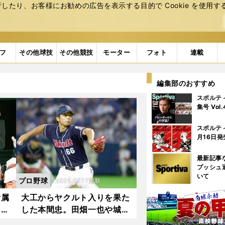
たり、お客様にお勧めの広告を表⽰する⽬的で Cookie を使⽤す
フ
その他球技
その他競技
モーター
フォト
連載
編集部のおすすめ
スポルテ
集号 Vol
スポルテ
月16日発
最新記事
プッシュ
いて
プロ野球
2025.07.17更新
所属
大工からヤクルト入りを果た
団。
した本間忠。田畑一也や城石
野球
憲之らにかわいがられ、「壁