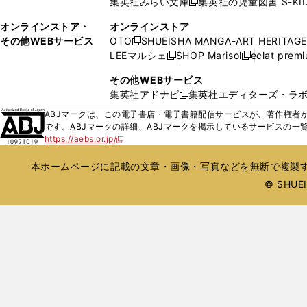
集英社みらい文庫
集英社の児童図書 S-KID
開
開
新
ウ
ウ
く
く
し
ィ
オンラインストア・
オンラインストア
で
い
ン
その他WEBサービス
OTO
SHUEISHA MANGA-ART HERITAGE
開
新
ウ
ド
LEEマルシェ
SHOP Marisol
eclat prem
く
し
新
新
ィ
ウ
い
し
し
ン
その他WEBサービス
で
ウ
い
い
ド
集英社アドナビ
集英社エディターズ・ラ
開
新
ィ
ウ
ウ
ウ
く
し
ABJマークは、この電子書店・電子書籍配信サービスが、著作権者か
ン
ィ
ィ
で
い
です。ABJマークの詳細、ABJマークを掲示しているサービスの一
ド
ン
ン
開
https://aebs.or.jp/
ウ
新
ウ
ド
ド
く
し
ィ
で
ウ
ウ
い
本ホームページに記載の文章・画像・写真などを無断で複製す
ン
開
で
で
ウ
ド
© SHUEIS
ィ
く
開
開
ン
ウ
く
く
ド
で
ウ
開
で
開
く
く