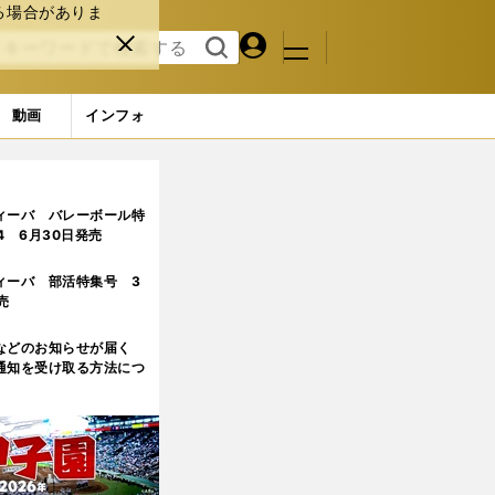
る場合がありま
マイペ
閉じ
検索
メニュ
ー
る
す
ジ
る
動画
インフォ
ィーバ バレーボール特
.4 6月30日発売
ィーバ 部活特集号 3
売
などのお知らせが届く
通知を受け取る方法につ