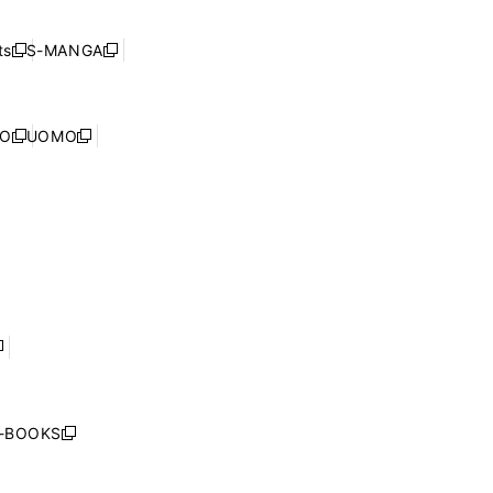
開
い
ド
ン
く
ウ
ウ
ド
s
S-MANGA
新
新
ィ
で
ウ
し
し
ン
開
で
い
い
ド
く
開
ウ
ウ
ウ
NO
UOMO
く
新
新
ィ
ィ
で
し
し
ン
ン
開
い
い
ド
ド
く
ウ
ウ
ウ
ウ
ィ
ィ
で
で
ン
ン
開
開
ド
ド
く
く
ウ
ウ
で
で
開
開
く
く
し
い
ウ
j-BOOKS
新
ィ
し
ン
い
ド