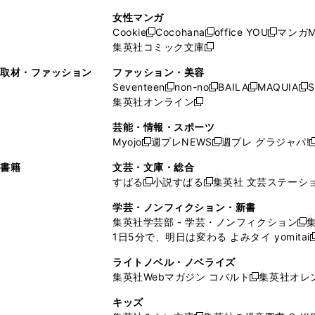
で
開
開
で
い
し
い
し
ン
ド
ン
女性マンガ
開
く
く
開
ウ
い
ウ
い
ド
ウ
ド
Cookie
Cocohana
office YOU
マンガM
く
く
新
新
新
ィ
ウ
ィ
ウ
ウ
で
ウ
集英社コミック文庫
し
新
し
し
ン
ィ
ン
ィ
で
開
で
い
し
い
い
ド
ン
ド
ン
取材・ファッション
ファッション・美容
開
く
開
ウ
い
ウ
ウ
ウ
ド
ウ
ド
Seventeen
non-no
BAILA
MAQUIA
S
く
く
新
新
新
新
ィ
ウ
ィ
ィ
で
ウ
で
ウ
集英社オンライン
し
新
し
し
し
ン
ィ
ン
ン
開
で
開
で
い
し
い
い
い
ド
ン
ド
ド
芸能・情報・スポーツ
く
開
く
開
ウ
い
ウ
ウ
ウ
ウ
ド
ウ
ウ
Myojo
週プレNEWS
週プレ グラジャパ!
く
く
新
新
新
ィ
ウ
ィ
ィ
ィ
で
ウ
で
で
し
し
ン
ィ
ン
ン
ン
書籍
文芸・文庫・総合
開
で
開
開
い
い
ド
ン
ド
ド
ド
すばる
小説すばる
集英社 文芸ステーシ
く
開
く
く
新
新
ウ
ウ
ウ
ド
ウ
ウ
ウ
く
し
し
ィ
ィ
学芸・ノンフィクション・新書
で
ウ
で
で
で
い
い
ン
ン
集英社学芸部 - 学芸・ノンフィクション
開
で
開
開
開
新
ウ
ウ
ド
ド
1日5分で、明日は変わる よみタイ yomitai
く
開
く
く
く
し
新
ィ
ィ
ウ
ウ
く
い
ン
ン
ライトノベル・ノベライズ
で
で
ウ
ド
ド
集英社Webマガジン コバルト
集英社オレ
開
開
新
ィ
ウ
ウ
く
く
し
ン
キッズ
で
で
い
ド