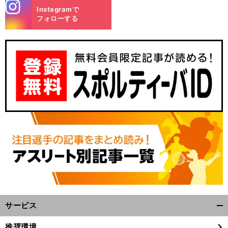
stagra
Instagramで
m
フォローする
サービス
開
く/
推奨環境