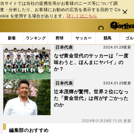
当サイトでは当社の提携先等がお客様のニーズ等について調
査・分析したり、お客様にお勧めの広告を表⽰する⽬的で Co
閉じ
okie を使⽤する場合があります。
詳しくはこちら
る
マイペ
web Sportiva (webスポルティーバ)
検索
メニュ
we
ー
「#辻本茂輝」の最新ニュース・ 情報
b
ジ
新着
ランキング
野球
サッカー
競馬
ゴル
ス
日本代表
2024.01.29更新
ポ
ル
なぜ黄金世代のサッカーは「一度
テ
味わうと、ほんまにヤバイ」の
ィ
か？
ー
バ
日本代表
2024.01.29更新
辻本茂輝が驚愕。世界２位になっ
た「黄金世代」は何がすごかった
のか
2024年01月29日 11:20 更新
編集部のおすすめ