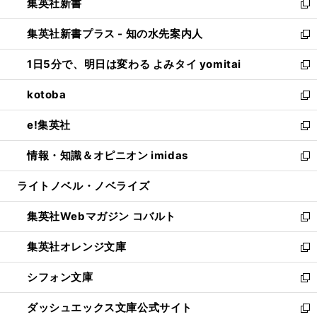
集英社新書
く
で
ィ
い
新
開
ン
ウ
し
集英社新書プラス - 知の水先案内人
く
ド
ィ
い
新
ウ
ン
ウ
し
1日5分で、明日は変わる よみタイ yomitai
で
ド
ィ
い
新
開
ウ
ン
ウ
し
kotoba
く
で
ド
ィ
い
新
開
ウ
ン
ウ
し
e!集英社
く
で
ド
ィ
い
新
開
ウ
ン
ウ
し
情報・知識＆オピニオン imidas
く
で
ド
ィ
い
新
開
ウ
ン
ウ
し
ライトノベル・ノベライズ
く
で
ド
ィ
い
開
ウ
ン
ウ
集英社Webマガジン コバルト
く
で
ド
ィ
新
開
ウ
ン
し
集英社オレンジ文庫
く
で
ド
い
新
開
ウ
ウ
し
シフォン文庫
く
で
ィ
い
新
開
ン
ウ
し
ダッシュエックス文庫公式サイト
く
ド
ィ
い
新