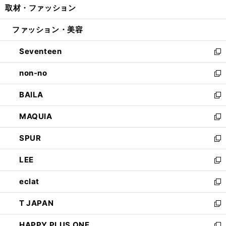
取材・ファッション
く
で
ド
ィ
い
開
ウ
ン
ウ
ファッション・美容
く
で
ド
ィ
開
ウ
ン
Seventeen
く
で
ド
新
開
ウ
し
non-no
く
で
い
新
開
ウ
し
BAILA
く
ィ
い
新
ン
ウ
し
MAQUIA
ド
ィ
い
新
ウ
ン
ウ
し
SPUR
で
ド
ィ
い
新
開
ウ
ン
ウ
し
LEE
く
で
ド
ィ
い
新
開
ウ
ン
ウ
し
eclat
く
で
ド
ィ
い
新
開
ウ
ン
ウ
し
T JAPAN
く
で
ド
ィ
い
新
開
ウ
ン
ウ
し
HAPPY PLUS ONE
く
で
ド