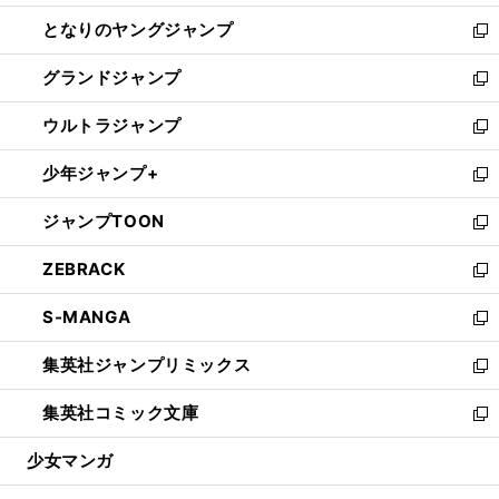
開
ン
ウ
し
となりのヤングジャンプ
く
ド
ィ
い
新
ウ
ン
ウ
し
グランドジャンプ
で
ド
ィ
い
新
開
ウ
ン
ウ
し
ウルトラジャンプ
く
で
ド
ィ
い
新
開
ウ
ン
ウ
し
少年ジャンプ+
く
で
ド
ィ
い
新
開
ウ
ン
ウ
し
ジャンプTOON
く
で
ド
ィ
い
新
開
ウ
ン
ウ
し
ZEBRACK
く
で
ド
ィ
い
新
開
ウ
ン
ウ
し
S-MANGA
く
で
ド
ィ
い
新
開
ウ
ン
ウ
し
集英社ジャンプリミックス
く
で
ド
ィ
い
新
開
ウ
ン
ウ
し
集英社コミック文庫
く
で
ド
ィ
い
新
開
ウ
ン
ウ
し
少女マンガ
く
で
ド
ィ
い
開
ウ
ン
ウ