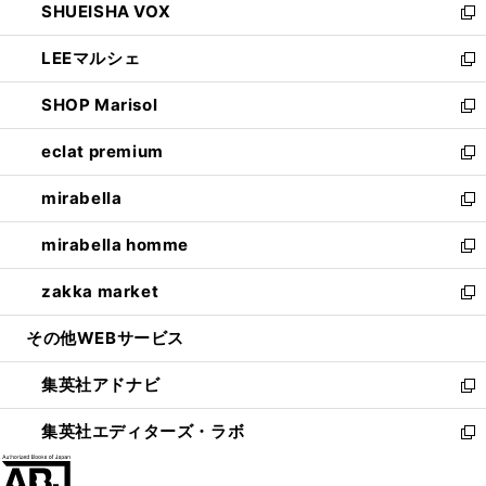
SHUEISHA VOX
で
ド
ィ
い
新
開
ウ
ン
ウ
し
LEEマルシェ
く
で
ド
ィ
い
新
開
ウ
ン
ウ
し
SHOP Marisol
く
で
ド
ィ
い
新
開
ウ
ン
ウ
し
eclat premium
く
で
ド
ィ
い
新
開
ウ
ン
ウ
し
mirabella
く
で
ド
ィ
い
新
開
ウ
ン
ウ
し
mirabella homme
く
で
ド
ィ
い
新
開
ウ
ン
ウ
し
zakka market
く
で
ド
ィ
い
新
開
ウ
ン
ウ
し
その他WEBサービス
く
で
ド
ィ
い
開
ウ
ン
ウ
集英社アドナビ
く
で
ド
ィ
新
開
ウ
ン
し
集英社エディターズ・ラボ
く
で
ド
い
新
開
ウ
ウ
し
く
で
ィ
い