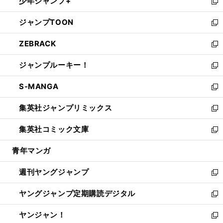
少年ジャンプ+
で
ド
ィ
い
新
開
ウ
ン
ウ
し
ジャンプTOON
く
で
ド
ィ
い
新
開
ウ
ン
ウ
し
ZEBRACK
く
で
ド
ィ
い
新
開
ウ
ン
ウ
し
ジャンプルーキー！
く
で
ド
ィ
い
新
開
ウ
ン
ウ
し
S-MANGA
く
で
ド
ィ
い
新
開
ウ
ン
ウ
し
集英社ジャンプリミックス
く
で
ド
ィ
い
新
開
ウ
ン
ウ
し
集英社コミック文庫
く
で
ド
ィ
い
新
開
ウ
ン
ウ
し
青年マンガ
く
で
ド
ィ
い
開
ウ
ン
ウ
週刊ヤングジャンプ
く
で
ド
ィ
新
開
ウ
ン
し
ヤングジャンプ定期購読デジタル
く
で
ド
い
新
開
ウ
ウ
し
ヤンジャン！
く
で
ィ
い
新