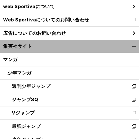
ウ
web Sportivaについて
で
開
Web Sportivaについてのお問い合わせ
く
新
し
広告についてのお問い合わせ
い
ウ
集英社サイト
ィ
開
ン
く/
マンガ
ド
閉
ウ
じ
少年マンガ
で
る
開
週刊少年ジャンプ
く
新
し
ジャンプSQ
い
新
ウ
し
Vジャンプ
ィ
い
新
ン
ウ
し
最強ジャンプ
ド
ィ
い
新
ウ
ン
ウ
し