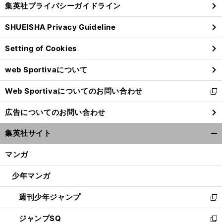
集英社プライバシーガイドライン
い
る
ウ
SHUEISHA Privacy Guideline
ィ
ン
Setting of Cookies
ド
ウ
web Sportivaについて
で
開
Web Sportivaについてのお問い合わせ
く
新
し
広告についてのお問い合わせ
い
ウ
集英社サイト
ィ
開
ン
く/
マンガ
ド
閉
ウ
じ
少年マンガ
で
る
開
週刊少年ジャンプ
く
新
し
ジャンプSQ
い
新