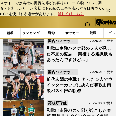
当サイトでは当社の提携先等がお客様のニーズ等について調
査・分析したり、お客様にお勧めの広告を表⽰する⽬的で Co
閉じ
okie を使⽤する場合があります。
詳しくはこちら
る
マイペ
web Sportiva (webスポルティーバ)
検索
メニュ
we
ー
「#紺野翔太」の最新ニュース・ 情報
b
ジ
新着
ランキング
野球
サッカー
競馬
ゴル
ス
国内バスケット
2025.01.21更新
ポ
ル
ボール
和歌山南陵バスケ部の５人が見せ
テ
た不屈の闘志 「棄権する選択肢も
ィ
あったんですけど...」
ー
バ
国内バスケット
2025.01.21更新
ボール
前代未聞の挑戦！ たった５人でウ
インターカップに挑んだ和歌山南
陵バスケ部の軌跡
高校野球他
2024.08.07更新
和歌山南陵バスケ部が起こした奇