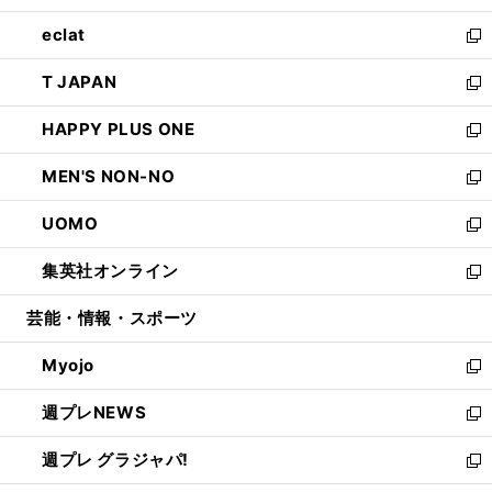
開
ウ
ン
ウ
し
eclat
く
で
ド
ィ
い
新
開
ウ
ン
ウ
し
T JAPAN
く
で
ド
ィ
い
新
開
ウ
ン
ウ
し
HAPPY PLUS ONE
く
で
ド
ィ
い
新
開
ウ
ン
ウ
し
MEN'S NON-NO
く
で
ド
ィ
い
新
開
ウ
ン
ウ
し
UOMO
く
で
ド
ィ
い
新
開
ウ
ン
ウ
し
集英社オンライン
く
で
ド
ィ
い
新
開
ウ
ン
ウ
し
芸能・情報・スポーツ
く
で
ド
ィ
い
開
ウ
ン
ウ
Myojo
く
で
ド
ィ
新
開
ウ
ン
し
週プレNEWS
く
で
ド
い
新
開
ウ
ウ
し
週プレ グラジャパ!
く
で
ィ
い
新
開
ン
ウ
し