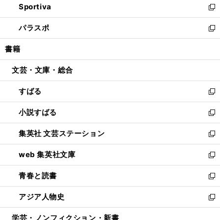
Sportiva
く
ド
ィ
い
新
ウ
ン
ウ
し
パラスポ
で
ド
ィ
い
新
開
ウ
ン
ウ
し
書籍
く
で
ド
ィ
い
開
ウ
ン
ウ
文芸・文庫・総合
く
で
ド
ィ
開
ウ
ン
すばる
く
で
ド
新
開
ウ
し
小説すばる
く
で
い
新
開
ウ
し
集英社 文芸ステーション
く
ィ
い
新
ン
ウ
し
web 集英社文庫
ド
ィ
い
新
ウ
ン
ウ
し
青春と読書
で
ド
ィ
い
新
開
ウ
ン
ウ
し
アジア人物史
く
で
ド
ィ
い
新
開
ウ
ン
ウ
し
学芸・ノンフィクション・新書
く
で
ド
ィ
い