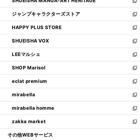
SHUEISHA MANGA-ART HERITAGE
く
で
い
新
開
ウ
し
ジャンプキャラクターズストア
く
ィ
い
新
ン
ウ
し
HAPPY PLUS STORE
ド
ィ
い
新
ウ
ン
ウ
し
SHUEISHA VOX
で
ド
ィ
い
新
開
ウ
ン
ウ
し
LEEマルシェ
く
で
ド
ィ
い
新
開
ウ
ン
ウ
し
SHOP Marisol
く
で
ド
ィ
い
新
開
ウ
ン
ウ
し
eclat premium
く
で
ド
ィ
い
新
開
ウ
ン
ウ
し
mirabella
く
で
ド
ィ
い
新
開
ウ
ン
ウ
し
mirabella homme
く
で
ド
ィ
い
新
開
ウ
ン
ウ
し
zakka market
く
で
ド
ィ
い
新
開
ウ
ン
ウ
し
その他WEBサービス
く
で
ド
ィ
い