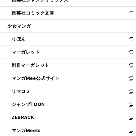
で
ド
ィ
い
新
開
ウ
ン
ウ
し
集英社コミック文庫
く
で
ド
ィ
い
新
開
ウ
ン
ウ
し
少女マンガ
く
で
ド
ィ
い
開
ウ
ン
ウ
りぼん
く
で
ド
ィ
新
開
ウ
ン
し
マーガレット
く
で
ド
い
新
開
ウ
ウ
し
別冊マーガレット
く
で
ィ
い
新
開
ン
ウ
し
マンガMee公式サイト
く
ド
ィ
い
新
ウ
ン
ウ
し
リマコミ
で
ド
ィ
い
新
開
ウ
ン
ウ
し
ジャンプTOON
く
で
ド
ィ
い
新
開
ウ
ン
ウ
し
ZEBRACK
く
で
ド
ィ
い
新
開
ウ
ン
ウ
し
マンガMeets
く
で
ド
ィ
い
新