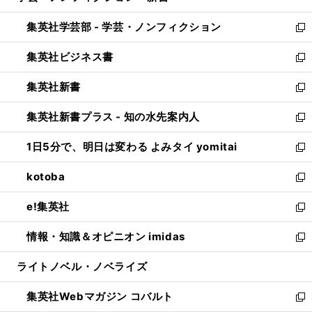
開
ウ
ン
ウ
集英社学芸部 - 学芸・ノンフィクション
く
で
ド
ィ
新
開
ウ
ン
し
集英社ビジネス書
く
で
ド
い
新
開
ウ
ウ
し
集英社新書
く
で
ィ
い
新
開
ン
ウ
し
集英社新書プラス - 知の水先案内人
く
ド
ィ
い
新
ウ
ン
ウ
し
1日5分で、明日は変わる よみタイ yomitai
で
ド
ィ
い
新
開
ウ
ン
ウ
し
kotoba
く
で
ド
ィ
い
新
開
ウ
ン
ウ
し
e!集英社
く
で
ド
ィ
い
新
開
ウ
ン
ウ
し
情報・知識＆オピニオン imidas
く
で
ド
ィ
い
新
開
ウ
ン
ウ
し
ライトノベル・ノベライズ
く
で
ド
ィ
い
開
ウ
ン
ウ
集英社Webマガジン コバルト
く
で
ド
ィ
新
開