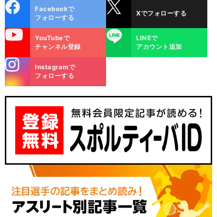
cebo
X
Facebookで
Xでフォローする
ok
フォローする
uTube
LINE
YouTubeで
LINEで
チャンネル登録
アカウント追加
stagra
Instagramで
m
フォローする