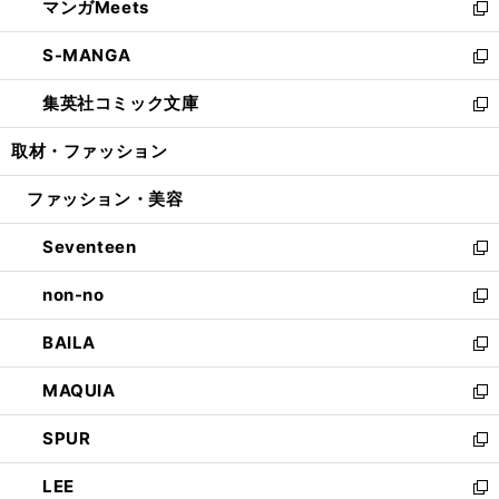
マンガMeets
く
で
ド
ィ
い
新
開
ウ
ン
ウ
し
S-MANGA
く
で
ド
ィ
い
新
開
ウ
ン
ウ
し
集英社コミック文庫
く
で
ド
ィ
い
新
開
ウ
ン
ウ
し
取材・ファッション
く
で
ド
ィ
い
開
ウ
ン
ウ
ファッション・美容
く
で
ド
ィ
開
ウ
ン
Seventeen
く
で
ド
新
開
ウ
し
non-no
く
で
い
新
開
ウ
し
BAILA
く
ィ
い
新
ン
ウ
し
MAQUIA
ド
ィ
い
新
ウ
ン
ウ
し
SPUR
で
ド
ィ
い
新
開
ウ
ン
ウ
し
LEE
く
で
ド
ィ
い
新