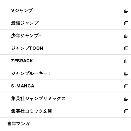
ウ
し
Vジャンプ
ィ
い
新
ン
ウ
し
最強ジャンプ
ド
ィ
い
新
ウ
ン
ウ
し
少年ジャンプ+
で
ド
ィ
い
新
開
ウ
ン
ウ
し
ジャンプTOON
く
で
ド
ィ
い
新
開
ウ
ン
ウ
し
ZEBRACK
く
で
ド
ィ
い
新
開
ウ
ン
ウ
し
ジャンプルーキー！
く
で
ド
ィ
い
新
開
ウ
ン
ウ
し
S-MANGA
く
で
ド
ィ
い
新
開
ウ
ン
ウ
し
集英社ジャンプリミックス
く
で
ド
ィ
い
新
開
ウ
ン
ウ
し
集英社コミック文庫
く
で
ド
ィ
い
新
開
ウ
ン
ウ
し
青年マンガ
く
で
ド
ィ
い
開
ウ
ン
ウ