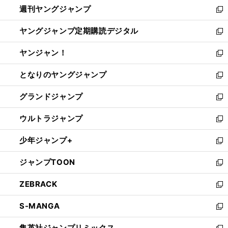
週刊ヤングジャンプ
く
で
ド
ィ
新
開
ウ
ン
し
ヤングジャンプ定期購読デジタル
く
で
ド
い
新
開
ウ
ウ
し
ヤンジャン！
く
で
ィ
い
新
開
ン
ウ
し
となりのヤングジャンプ
く
ド
ィ
い
新
ウ
ン
ウ
し
グランドジャンプ
で
ド
ィ
い
新
開
ウ
ン
ウ
し
ウルトラジャンプ
く
で
ド
ィ
い
新
開
ウ
ン
ウ
し
少年ジャンプ+
く
で
ド
ィ
い
新
開
ウ
ン
ウ
し
ジャンプTOON
く
で
ド
ィ
い
新
開
ウ
ン
ウ
し
ZEBRACK
く
で
ド
ィ
い
新
開
ウ
ン
ウ
し
S-MANGA
く
で
ド
ィ
い
新
開
ウ
ン
ウ
し
集英社ジャンプリミックス
く