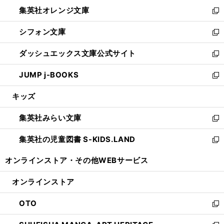
ウ
ン
し
集英社オレンジ文庫
く
で
ド
い
新
開
ウ
ウ
し
シフォン文庫
く
で
ィ
い
新
開
ン
ウ
し
ダッシュエックス文庫公式サイト
く
ド
ィ
い
新
ウ
ン
ウ
し
JUMP j-BOOKS
で
ド
ィ
い
新
開
ウ
ン
ウ
し
キッズ
く
で
ド
ィ
い
開
ウ
ン
ウ
集英社みらい文庫
く
で
ド
ィ
新
開
ウ
ン
し
集英社の児童図書 S-KIDS.LAND
く
で
ド
い
新
開
ウ
ウ
し
オンラインストア・
その他WEBサービス
く
で
ィ
い
開
ン
ウ
オンラインストア
く
ド
ィ
ウ
ン
OTO
で
ド
新
開
ウ
し