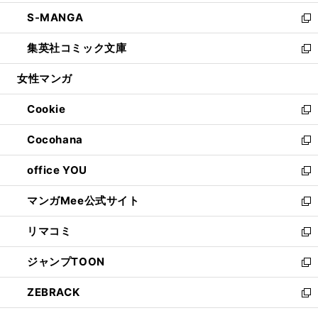
開
ウ
ン
ウ
し
S-MANGA
く
で
ド
ィ
い
新
開
ウ
ン
ウ
し
集英社コミック文庫
く
で
ド
ィ
い
新
開
ウ
ン
ウ
し
女性マンガ
く
で
ド
ィ
い
開
ウ
ン
ウ
Cookie
く
で
ド
ィ
新
開
ウ
ン
し
Cocohana
く
で
ド
い
新
開
ウ
ウ
し
office YOU
く
で
ィ
い
新
開
ン
ウ
し
マンガMee公式サイト
く
ド
ィ
い
新
ウ
ン
ウ
し
リマコミ
で
ド
ィ
い
新
開
ウ
ン
ウ
し
ジャンプTOON
く
で
ド
ィ
い
新
開
ウ
ン
ウ
し
ZEBRACK
く
で
ド
ィ
い
新
開
ウ
ン
ウ
し