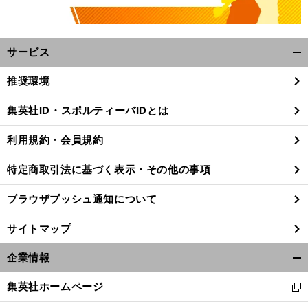
サービス
開
く/
推奨環境
閉
じ
集英社ID・スポルティーバIDとは
る
利用規約・会員規約
特定商取引法に基づく表示・その他の事項
ブラウザプッシュ通知について
サイトマップ
企業情報
開
く/
集英社ホームページ
新
閉
し
じ