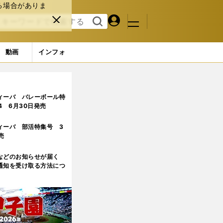
る場合がありま
マイペ
閉じ
検索
メニュ
ー
る
す
ジ
る
動画
インフォ
ィーバ バレーボール特
.4 6月30日発売
ィーバ 部活特集号 3
売
などのお知らせが届く
通知を受け取る方法につ