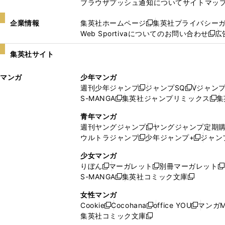
ブラウザプッシュ通知について
サイトマッ
企業情報
集英社ホームページ
集英社プライバシー
新
Web Sportivaについてのお問い合わせ
広
し
新
い
し
集英社サイト
ウ
い
ィ
ウ
マンガ
少年マンガ
ン
ィ
週刊少年ジャンプ
ジャンプSQ
Vジャン
ド
ン
新
新
S-MANGA
集英社ジャンプリミックス
集
ウ
ド
新
し
し
新
で
ウ
し
い
い
し
青年マンガ
開
で
い
ウ
ウ
い
週刊ヤングジャンプ
ヤングジャンプ定期
新
く
開
ウ
ィ
ィ
ウ
ウルトラジャンプ
少年ジャンプ+
ジャン
新
し
新
く
ィ
ン
ン
ィ
し
い
し
ン
ド
ド
ン
少女マンガ
い
ウ
い
ド
ウ
ウ
ド
りぼん
マーガレット
別冊マーガレット
新
新
新
ウ
ィ
ウ
ウ
で
で
ウ
S-MANGA
集英社コミック文庫
し
新
し
新
ィ
ン
ィ
で
開
開
で
い
し
い
し
ン
ド
ン
女性マンガ
開
く
く
開
ウ
い
ウ
い
ド
ウ
ド
Cookie
Cocohana
office YOU
マンガM
く
く
新
新
新
ィ
ウ
ィ
ウ
ウ
で
ウ
集英社コミック文庫
し
新
し
し
ン
ィ
ン
ィ
で
開
で