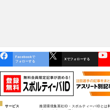
いキャラ」「大事なレースで
えてついに才能が開花！
幅寄せされた」
ebo
X
YouTube
Facebookで
Xでフォローする
ok
フォローする
サービス
推奨環境
集英社ID・スポルティーバIDとは