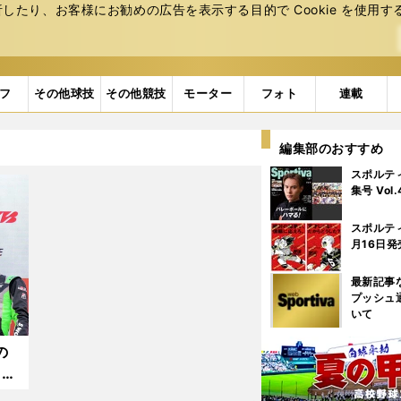
たり、お客様にお勧めの広告を表⽰する⽬的で Cookie を使⽤す
フ
その他球技
その他競技
モーター
フォト
連載
編集部のおすすめ
スポルテ
集号 Vol
スポルテ
月16日発
最新記事
プッシュ
いて
の
 泣
り越