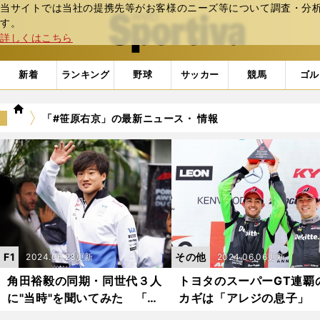
当サイトでは当社の提携先等がお客様のニーズ等について調査・分析し
web Sportiva (webスポルティーバ)
す。
詳しくはこちら
新着
ランキング
野球
サッカー
競馬
ゴル
we
「#笹原右京」の最新ニュース・ 情報
b
ス
ポ
ル
テ
ィ
ー
バ
F1
その他
2024.06.28更新
2024.06.06更新
角田裕毅の同期・同世代３人
トヨタのスーパーGT連覇
に"当時"を聞いてみた 「メ
カギは「アレジの息子」
ンタルは強かった」「憎めな
かず飛ばずのどん底を乗