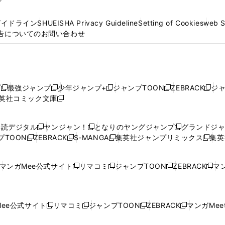
プ
ガイドライン
SHUEISHA Privacy Guideline
Setting of Cookies
web 
告についてのお問い合わせ
プ
最強ジャンプ
少年ジャンプ+
ジャンプTOON
ZEBRACK
ジ
新
新
新
新
新
英社コミック文庫
し
新
し
し
し
し
い
い
し
い
い
い
ウ
ウ
い
ウ
ウ
ウ
購読デジタル
ヤンジャン！
となりのヤングジャンプ
グランドジ
新
新
新
ィ
ィ
ウ
ィ
ィ
ィ
プTOON
ZEBRACK
S-MANGA
集英社ジャンプリミックス
集英
新
し
新
し
新
し
新
ン
ン
ィ
ン
ン
ン
し
い
し
い
し
い
し
ド
ド
ン
ド
ド
ド
い
ウ
い
ウ
い
ウ
い
ウ
ウ
ド
ウ
ウ
ウ
マンガMee公式サイト
リマコミ
ジャンプTOON
ZEBRACK
マン
新
新
新
新
ウ
ィ
ウ
ィ
ウ
ィ
ウ
で
で
ウ
で
で
で
し
し
し
し
し
ィ
ン
ィ
ン
ィ
ン
ィ
開
開
で
開
開
開
い
い
い
い
い
ン
ド
ン
ド
ン
ド
ン
く
く
開
く
く
く
ウ
ウ
ウ
ウ
ウ
ド
ウ
ド
ウ
ド
ウ
ド
ee公式サイト
リマコミ
ジャンプTOON
ZEBRACK
マンガMeet
く
新
新
新
新
ィ
ィ
ィ
ィ
ィ
ウ
で
ウ
で
ウ
で
ウ
し
し
し
し
ン
ン
ン
ン
ン
で
開
で
開
で
開
で