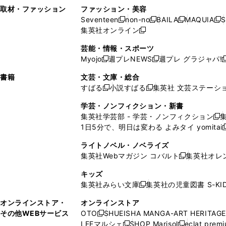
い
し
い
い
ド
ン
ド
ン
取材・ファッション
ファッション・美容
開
く
開
ウ
い
ウ
ウ
ウ
ド
ウ
ド
Seventeen
non-no
BAILA
MAQUIA
S
く
く
新
新
新
新
ィ
ウ
ィ
ィ
で
ウ
で
ウ
集英社オンライン
し
新
し
し
し
ン
ィ
ン
ン
開
で
開
で
い
し
い
い
い
ド
ン
ド
ド
芸能・情報・スポーツ
く
開
く
開
ウ
い
ウ
ウ
ウ
ウ
ド
ウ
ウ
Myojo
週プレNEWS
週プレ グラジャパ!
く
く
新
新
新
ィ
ウ
ィ
ィ
ィ
で
ウ
で
で
し
し
ン
ィ
ン
ン
ン
書籍
文芸・文庫・総合
開
で
開
開
い
い
ド
ン
ド
ド
ド
すばる
小説すばる
集英社 文芸ステーシ
く
開
く
く
新
新
ウ
ウ
ウ
ド
ウ
ウ
ウ
く
し
し
ィ
ィ
学芸・ノンフィクション・新書
で
ウ
で
で
で
い
い
ン
ン
集英社学芸部 - 学芸・ノンフィクション
開
で
開
開
開
新
ウ
ウ
ド
ド
1日5分で、明日は変わる よみタイ yomitai
く
開
く
く
く
し
新
ィ
ィ
ウ
ウ
く
い
ン
ン
ライトノベル・ノベライズ
で
で
ウ
ド
ド
集英社Webマガジン コバルト
集英社オレ
開
開
新
ィ
ウ
ウ
く
く
し
ン
キッズ
で
で
い
ド
集英社みらい文庫
集英社の児童図書 S-KID
開
開
新
ウ
ウ
く
く
し
ィ
オンラインストア・
オンラインストア
で
い
ン
その他WEBサービス
OTO
SHUEISHA MANGA-ART HERITAGE
開
新
ウ
ド
LEEマルシェ
SHOP Marisol
eclat prem
く
し
新
新