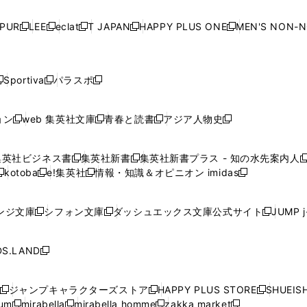
い
い
い
い
ド
ド
ド
ド
ド
開
く
開
く
開
く
開
ウ
ウ
ウ
ウ
ウ
ウ
ウ
ウ
ウ
PUR
LEE
eclat
T JAPAN
HAPPY PLUS ONE
MEN'S NON-
く
く
く
く
新
新
新
新
新
ィ
ィ
ィ
ィ
で
で
で
で
で
し
し
し
し
し
ン
ン
ン
ン
開
開
開
開
開
い
い
い
い
い
ド
ド
ド
ド
く
く
く
く
く
ウ
ウ
ウ
ウ
ウ
ウ
ウ
ウ
ウ
Sportiva
パラスポ
新
新
ィ
ィ
ィ
ィ
ィ
で
で
で
で
し
し
し
ン
ン
ン
ン
ン
開
開
開
開
い
い
い
ド
ド
ド
ド
ド
ョン
web 集英社文庫
青春と読書
アジア人物史
く
く
く
く
新
新
新
新
ウ
ウ
ウ
ウ
ウ
ウ
ウ
ウ
し
し
し
し
ィ
ィ
ィ
で
で
で
で
で
い
い
い
い
ン
ン
ン
集英社ビジネス書
集英社新書
集英社新書プラス - 知の水先案内人
開
開
開
開
開
新
新
新
ウ
ウ
ウ
ウ
ド
ド
ド
kotoba
e!集英社
情報・知識＆オピニオン imidas
く
く
く
く
く
新
し
新
し
新
ィ
ィ
ィ
ィ
ウ
ウ
ウ
し
し
い
し
い
し
ン
ン
ン
ン
で
で
で
い
い
ウ
い
ウ
い
ド
ド
ド
ド
ンジ文庫
シフォン文庫
ダッシュエックス文庫公式サイト
JUMP 
開
開
開
新
新
新
ウ
ウ
ィ
ウ
ィ
ウ
ウ
ウ
ウ
ウ
く
く
く
し
し
し
ィ
ィ
ン
ィ
ン
ィ
で
で
で
で
い
い
い
ン
ン
ド
ン
ド
ン
S.LAND
開
開
開
開
新
ウ
ウ
ウ
ド
ド
ウ
ド
ウ
ド
く
く
く
く
し
ィ
ィ
ィ
ウ
ウ
で
ウ
で
ウ
い
ン
ン
ン
ジャンプキャラクターズストア
HAPPY PLUS STORE
SHUEIS
で
で
開
で
開
で
新
新
新
ウ
ド
ド
ド
ium
mirabella
mirabella homme
zakka market
開
開
く
開
く
開
し
新
新
新
し
新
し