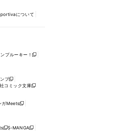
Sportivaについて
ャンプルーキー！
新
し
い
ウ
ャンプ
新
ィ
社コミック文庫
し
新
ン
い
し
ド
ウ
い
ウ
ガMeets
新
ィ
ウ
で
し
ン
ィ
開
い
ド
ン
く
ウ
ウ
ド
s
S-MANGA
新
新
ィ
で
ウ
し
し
ン
開
で