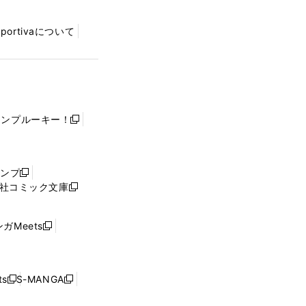
Sportivaについて
ャンプルーキー！
新
し
い
ウ
ャンプ
新
ィ
社コミック文庫
し
新
ン
い
し
ド
ウ
い
ウ
ガMeets
新
ィ
ウ
で
し
ン
ィ
開
い
ド
ン
く
ウ
ウ
ド
s
S-MANGA
新
新
ィ
で
ウ
し
し
ン
開
で