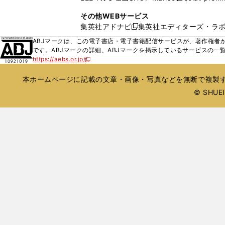
ィ
ウ
い
し
し
ン
その他WEBサービス
で
ウ
い
い
ド
集英社アドナビ
集英社エディターズ・ラ
開
新
ィ
ウ
ウ
ウ
く
し
ABJマークは、この電子書店・電子書籍配信サービスが、著作権者か
ン
ィ
ィ
で
い
です。ABJマークの詳細、ABJマークを掲示しているサービスの一
ド
ン
ン
開
https://aebs.or.jp/
ウ
新
ウ
ド
ド
く
し
ィ
で
ウ
ウ
い
本ホームページに記載の文章・画像・写真などを無断で複製す
ン
開
で
で
ウ
ド
© SHUEIS
ィ
く
開
開
ン
ウ
く
く
ド
で
ウ
開
で
開
く
く