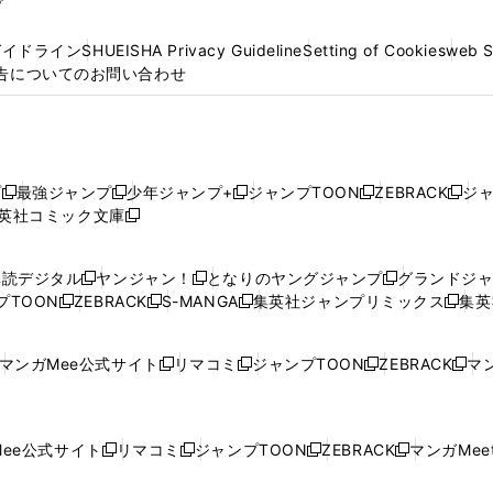
プ
ガイドライン
SHUEISHA Privacy Guideline
Setting of Cookies
web 
告についてのお問い合わせ
プ
最強ジャンプ
少年ジャンプ+
ジャンプTOON
ZEBRACK
ジ
新
新
新
新
新
英社コミック文庫
し
新
し
し
し
し
い
い
し
い
い
い
ウ
ウ
い
ウ
ウ
ウ
購読デジタル
ヤンジャン！
となりのヤングジャンプ
グランドジ
新
新
新
ィ
ィ
ウ
ィ
ィ
ィ
プTOON
ZEBRACK
S-MANGA
集英社ジャンプリミックス
集英
新
し
新
し
新
し
新
ン
ン
ィ
ン
ン
ン
し
い
し
い
し
い
し
ド
ド
ン
ド
ド
ド
い
ウ
い
ウ
い
ウ
い
ウ
ウ
ド
ウ
ウ
ウ
マンガMee公式サイト
リマコミ
ジャンプTOON
ZEBRACK
マン
新
新
新
新
ウ
ィ
ウ
ィ
ウ
ィ
ウ
で
で
ウ
で
で
で
し
し
し
し
し
ィ
ン
ィ
ン
ィ
ン
ィ
開
開
で
開
開
開
い
い
い
い
い
ン
ド
ン
ド
ン
ド
ン
く
く
開
く
く
く
ウ
ウ
ウ
ウ
ウ
ド
ウ
ド
ウ
ド
ウ
ド
ee公式サイト
リマコミ
ジャンプTOON
ZEBRACK
マンガMeet
く
新
新
新
新
ィ
ィ
ィ
ィ
ィ
ウ
で
ウ
で
ウ
で
ウ
し
し
し
し
ン
ン
ン
ン
ン
で
開
で
開
で
開
で