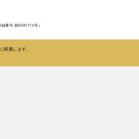
ウ
い
で
ウ
開
ィ
く
号 第6091713号）
ン
ド
ウ
で
に帰属します。
開
く