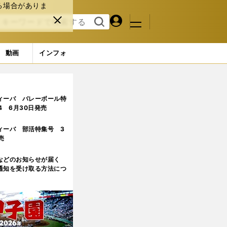
る場合がありま
マイペ
閉じ
検索
メニュ
ー
る
す
ジ
る
動画
インフォ
ィーバ バレーボール特
.4 6月30日発売
ィーバ 部活特集号 3
売
などのお知らせが届く
通知を受け取る方法につ