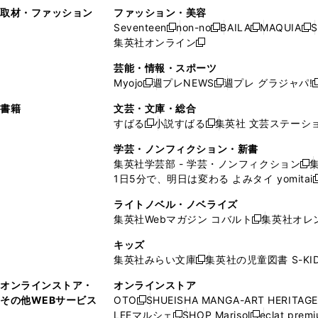
い
し
い
い
ド
ン
ド
ン
取材・ファッション
ファッション・美容
開
く
開
ウ
い
ウ
ウ
ウ
ド
ウ
ド
Seventeen
non-no
BAILA
MAQUIA
S
く
く
新
新
新
新
ィ
ウ
ィ
ィ
で
ウ
で
ウ
集英社オンライン
し
新
し
し
し
ン
ィ
ン
ン
開
で
開
で
い
し
い
い
い
ド
ン
ド
ド
芸能・情報・スポーツ
く
開
く
開
ウ
い
ウ
ウ
ウ
ウ
ド
ウ
ウ
Myojo
週プレNEWS
週プレ グラジャパ!
く
く
新
新
新
ィ
ウ
ィ
ィ
ィ
で
ウ
で
で
し
し
ン
ィ
ン
ン
ン
書籍
文芸・文庫・総合
開
で
開
開
い
い
ド
ン
ド
ド
ド
すばる
小説すばる
集英社 文芸ステーシ
く
開
く
く
新
新
ウ
ウ
ウ
ド
ウ
ウ
ウ
く
し
し
ィ
ィ
学芸・ノンフィクション・新書
で
ウ
で
で
で
い
い
ン
ン
集英社学芸部 - 学芸・ノンフィクション
開
で
開
開
開
新
ウ
ウ
ド
ド
1日5分で、明日は変わる よみタイ yomitai
く
開
く
く
く
し
新
ィ
ィ
ウ
ウ
く
い
ン
ン
ライトノベル・ノベライズ
で
で
ウ
ド
ド
集英社Webマガジン コバルト
集英社オレ
開
開
新
ィ
ウ
ウ
く
く
し
ン
キッズ
で
で
い
ド
集英社みらい文庫
集英社の児童図書 S-KID
開
開
新
ウ
ウ
く
く
し
ィ
オンラインストア・
オンラインストア
で
い
ン
その他WEBサービス
OTO
SHUEISHA MANGA-ART HERITAGE
開
新
ウ
ド
LEEマルシェ
SHOP Marisol
eclat prem
く
し
新
新