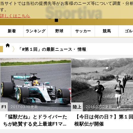
当サイトでは当社の提携先等がお客様のニーズ等について調査・分析し
web Sportiva (webスポルティーバ)
す。
詳しくはこちら
新着
ランキング
野球
サッカー
競馬
ゴル
we
「#第１回」の最新ニュース・ 情報
b
ス
ポ
ル
テ
ィ
ー
バ
F1
陸上
2017.03.10更新
2016.07.12更新
「猛獣だね」とドライバーた
【今日は何の日？】第１
ちが絶賛する史上最速F1マシ
根駅伝が開催
ンの凶暴度