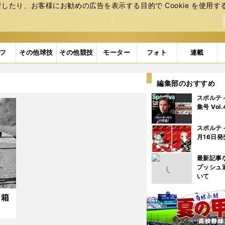
たり、お客様にお勧めの広告を表⽰する⽬的で Cookie を使⽤す
フ
その他球技
その他競技
モーター
フォト
連載
編集部のおすすめ
スポルテ
集号 Vol
スポルテ
月16日発
最新記事
プッシュ
いて
回箱