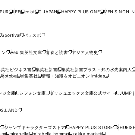
い
い
い
い
ド
ド
ド
ド
ド
開
く
開
く
開
く
開
ウ
ウ
ウ
ウ
ウ
ウ
ウ
ウ
ウ
PUR
LEE
eclat
T JAPAN
HAPPY PLUS ONE
MEN'S NON-
く
く
く
く
新
新
新
新
新
ィ
ィ
ィ
ィ
で
で
で
で
で
し
し
し
し
し
ン
ン
ン
ン
開
開
開
開
開
い
い
い
い
い
ド
ド
ド
ド
く
く
く
く
く
ウ
ウ
ウ
ウ
ウ
ウ
ウ
ウ
ウ
Sportiva
パラスポ
新
新
ィ
ィ
ィ
ィ
ィ
で
で
で
で
し
し
し
ン
ン
ン
ン
ン
開
開
開
開
い
い
い
ド
ド
ド
ド
ド
ョン
web 集英社文庫
青春と読書
アジア人物史
く
く
く
く
新
新
新
新
ウ
ウ
ウ
ウ
ウ
ウ
ウ
ウ
し
し
し
し
ィ
ィ
ィ
で
で
で
で
で
い
い
い
い
ン
ン
ン
集英社ビジネス書
集英社新書
集英社新書プラス - 知の水先案内人
開
開
開
開
開
新
新
新
ウ
ウ
ウ
ウ
ド
ド
ド
kotoba
e!集英社
情報・知識＆オピニオン imidas
く
く
く
く
く
新
し
新
し
新
ィ
ィ
ィ
ィ
ウ
ウ
ウ
し
し
い
し
い
し
ン
ン
ン
ン
で
で
で
い
い
ウ
い
ウ
い
ド
ド
ド
ド
ンジ文庫
シフォン文庫
ダッシュエックス文庫公式サイト
JUMP 
開
開
開
新
新
新
ウ
ウ
ィ
ウ
ィ
ウ
ウ
ウ
ウ
ウ
く
く
く
し
し
し
ィ
ィ
ン
ィ
ン
ィ
で
で
で
で
い
い
い
ン
ン
ド
ン
ド
ン
S.LAND
開
開
開
開
新
ウ
ウ
ウ
ド
ド
ウ
ド
ウ
ド
く
く
く
く
し
ィ
ィ
ィ
ウ
ウ
で
ウ
で
ウ
い
ン
ン
ン
ジャンプキャラクターズストア
HAPPY PLUS STORE
SHUEIS
で
で
開
で
開
で
新
新
新
ウ
ド
ド
ド
ium
mirabella
mirabella homme
zakka market
開
開
く
開
く
開
し
新
新
新
し
新
し