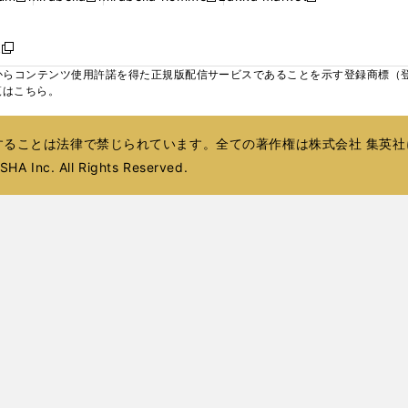
ィ
ウ
ウ
ウ
く
く
く
く
い
し
し
い
し
し
い
ン
で
で
で
ウ
い
い
ウ
い
い
ウ
ド
ボ
開
開
開
新
ィ
ウ
ウ
ィ
ウ
ウ
ィ
ウ
く
く
く
し
らコンテンツ使用許諾を得た正規版配信サービスであることを示す登録商標（登録番
ン
ィ
ィ
ン
ィ
ィ
ン
で
い
覧はこちら。
ド
ン
ン
ド
ン
ン
ド
開
ウ
ウ
ド
ド
ウ
ド
ド
ウ
く
ィ
で
ウ
ウ
で
ウ
ウ
で
ることは法律で禁じられています。全ての著作権は株式会社 集英社
ン
開
で
で
開
で
で
開
ド
HA Inc. All Rights Reserved.
く
開
開
く
開
開
く
ウ
く
く
く
く
で
開
く