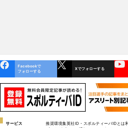
ebo
X
YouTube
Facebookで
Xでフォローする
ok
フォローする
サービス
推奨環境
集英社ID・スポルティーバIDとは