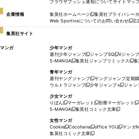
ブラウザプッシュ通知について
サイトマッ
企業情報
集英社ホームページ
集英社プライバシー
新
Web Sportivaについてのお問い合わせ
広
し
新
い
し
集英社サイト
ウ
い
ィ
ウ
マンガ
少年マンガ
ン
ィ
週刊少年ジャンプ
ジャンプSQ
Vジャン
ド
ン
新
新
S-MANGA
集英社ジャンプリミックス
集
ウ
ド
新
し
し
新
で
ウ
し
い
い
し
青年マンガ
開
で
い
ウ
ウ
い
週刊ヤングジャンプ
ヤングジャンプ定期
新
く
開
ウ
ィ
ィ
ウ
ウルトラジャンプ
少年ジャンプ+
ジャン
新
し
新
く
ィ
ン
ン
ィ
し
い
し
ン
ド
ド
ン
少女マンガ
い
ウ
い
ド
ウ
ウ
ド
りぼん
マーガレット
別冊マーガレット
新
新
新
ウ
ィ
ウ
ウ
で
で
ウ
S-MANGA
集英社コミック文庫
し
新
し
新
ィ
ン
ィ
で
開
開
で
い
し
い
し
ン
ド
ン
女性マンガ
開
く
く
開
ウ
い
ウ
い
ド
ウ
ド
Cookie
Cocohana
office YOU
マンガM
く
く
新
新
新
ィ
ウ
ィ
ウ
ウ
で
ウ
集英社コミック文庫
し
新
し
し
ン
ィ
ン
ィ
で
開
で