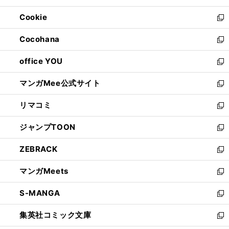
開
ウ
ン
ウ
Cookie
く
で
ド
ィ
新
開
ウ
ン
し
Cocohana
く
で
ド
い
新
開
ウ
ウ
し
office YOU
く
で
ィ
い
新
開
ン
ウ
し
マンガMee公式サイト
く
ド
ィ
い
新
ウ
ン
ウ
し
リマコミ
で
ド
ィ
い
新
開
ウ
ン
ウ
し
ジャンプTOON
く
で
ド
ィ
い
新
開
ウ
ン
ウ
し
ZEBRACK
く
で
ド
ィ
い
新
開
ウ
ン
ウ
し
マンガMeets
く
で
ド
ィ
い
新
開
ウ
ン
ウ
し
S-MANGA
く
で
ド
ィ
い
新
開
ウ
ン
ウ
し
集英社コミック文庫
く
で
ド
ィ
い
新
開
ウ
ン
ウ
し