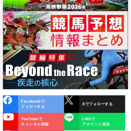
cebo
X
Facebookで
Xでフォローする
ok
フォローする
uTube
LINE
YouTubeで
LINEで
チャンネル登録
アカウント追加