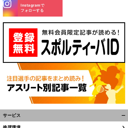
stagra
Instagramで
m
フォローする
サービス
開
く/
推奨環境