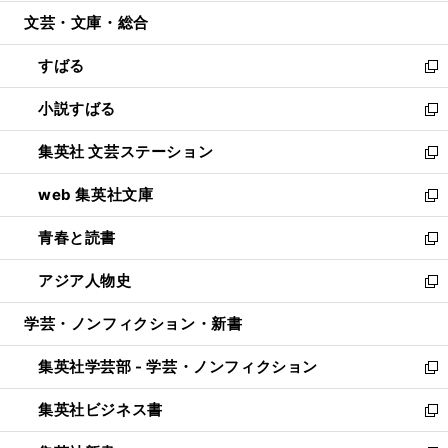
開
ウ
ン
ウ
文芸・文庫・総合
く
で
ド
ィ
開
ウ
ン
すばる
く
で
ド
新
開
ウ
し
小説すばる
く
で
い
新
開
ウ
し
集英社 文芸ステーション
く
ィ
い
新
ン
ウ
し
web 集英社文庫
ド
ィ
い
新
ウ
ン
ウ
し
青春と読書
で
ド
ィ
い
新
開
ウ
ン
ウ
し
アジア人物史
く
で
ド
ィ
い
新
開
ウ
ン
ウ
し
学芸・ノンフィクション・新書
く
で
ド
ィ
い
開
ウ
ン
ウ
集英社学芸部 - 学芸・ノンフィクション
く
で
ド
ィ
新
開
ウ
ン
し
集英社ビジネス書
く
で
ド
い
新
開
ウ
ウ
し