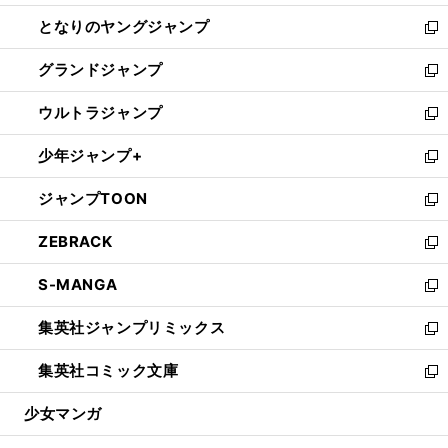
開
ン
ウ
し
となりのヤングジャンプ
く
ド
ィ
い
新
ウ
ン
ウ
し
グランドジャンプ
で
ド
ィ
い
新
開
ウ
ン
ウ
し
ウルトラジャンプ
く
で
ド
ィ
い
新
開
ウ
ン
ウ
し
少年ジャンプ+
く
で
ド
ィ
い
新
開
ウ
ン
ウ
し
ジャンプTOON
く
で
ド
ィ
い
新
開
ウ
ン
ウ
し
ZEBRACK
く
で
ド
ィ
い
新
開
ウ
ン
ウ
し
S-MANGA
く
で
ド
ィ
い
新
開
ウ
ン
ウ
し
集英社ジャンプリミックス
く
で
ド
ィ
い
新
開
ウ
ン
ウ
し
集英社コミック文庫
く
で
ド
ィ
い
新
開
ウ
ン
ウ
し
少女マンガ
く
で
ド
ィ
い
開
ウ
ン
ウ