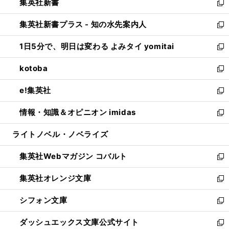
集英社新書
く
で
ィ
い
新
開
ン
ウ
し
集英社新書プラス - 知の水先案内人
く
ド
ィ
い
新
ウ
ン
ウ
し
1日5分で、明日は変わる よみタイ yomitai
で
ド
ィ
い
新
開
ウ
ン
ウ
し
kotoba
く
で
ド
ィ
い
新
開
ウ
ン
ウ
し
e!集英社
く
で
ド
ィ
い
新
開
ウ
ン
ウ
し
情報・知識＆オピニオン imidas
く
で
ド
ィ
い
新
開
ウ
ン
ウ
し
ライトノベル・ノベライズ
く
で
ド
ィ
い
開
ウ
ン
ウ
集英社Webマガジン コバルト
く
で
ド
ィ
新
開
ウ
ン
し
集英社オレンジ文庫
く
で
ド
い
新
開
ウ
ウ
し
シフォン文庫
く
で
ィ
い
新
開
ン
ウ
し
ダッシュエックス文庫公式サイト
く
ド
ィ
い
新