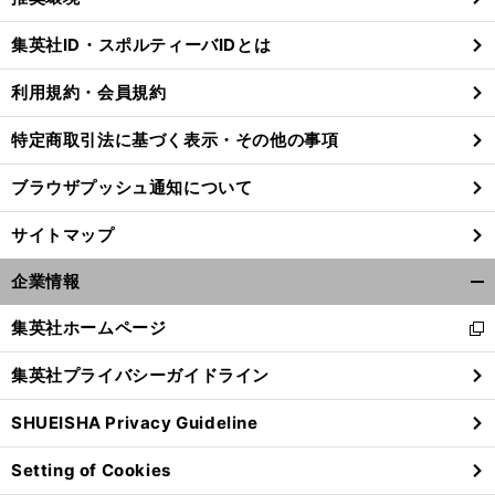
閉
じ
集英社ID・スポルティーバIDとは
る
利用規約・会員規約
特定商取引法に基づく表示・その他の事項
ブラウザプッシュ通知について
サイトマップ
企業情報
開
く/
集英社ホームページ
新
閉
し
じ
集英社プライバシーガイドライン
い
る
ウ
SHUEISHA Privacy Guideline
ィ
ン
Setting of Cookies
ド