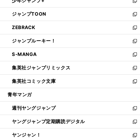
少年ジャンプ+
で
ド
ィ
い
新
開
ウ
ン
ウ
し
ジャンプTOON
く
で
ド
ィ
い
新
開
ウ
ン
ウ
し
ZEBRACK
く
で
ド
ィ
い
新
開
ウ
ン
ウ
し
ジャンプルーキー！
く
で
ド
ィ
い
新
開
ウ
ン
ウ
し
S-MANGA
く
で
ド
ィ
い
新
開
ウ
ン
ウ
し
集英社ジャンプリミックス
く
で
ド
ィ
い
新
開
ウ
ン
ウ
し
集英社コミック文庫
く
で
ド
ィ
い
新
開
ウ
ン
ウ
し
青年マンガ
く
で
ド
ィ
い
開
ウ
ン
ウ
週刊ヤングジャンプ
く
で
ド
ィ
新
開
ウ
ン
し
ヤングジャンプ定期購読デジタル
く
で
ド
い
新
開
ウ
ウ
し
ヤンジャン！
く
で
ィ
い
新