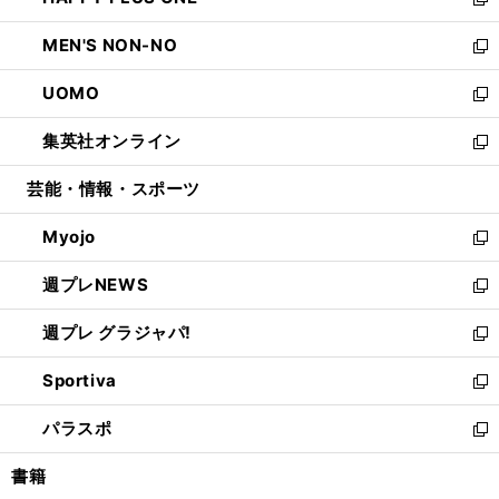
ィ
い
新
開
ウ
ン
ウ
し
MEN'S NON-NO
く
で
ド
ィ
い
新
開
ウ
ン
ウ
し
UOMO
く
で
ド
ィ
い
新
開
ウ
ン
ウ
し
集英社オンライン
く
で
ド
ィ
い
新
開
ウ
ン
ウ
し
芸能・情報・スポーツ
く
で
ド
ィ
い
開
ウ
ン
ウ
Myojo
く
で
ド
ィ
新
開
ウ
ン
し
週プレNEWS
く
で
ド
い
新
開
ウ
ウ
し
週プレ グラジャパ!
く
で
ィ
い
新
開
ン
ウ
し
Sportiva
く
ド
ィ
い
新
ウ
ン
ウ
し
パラスポ
で
ド
ィ
い
新
開
ウ
ン
ウ
し
書籍
く
で
ド
ィ
い