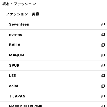
取材・ファッション
く
で
ド
ィ
い
開
ウ
ン
ウ
ファッション・美容
く
で
ド
ィ
開
ウ
ン
Seventeen
く
で
ド
新
開
ウ
し
non-no
く
で
い
新
開
ウ
し
BAILA
く
ィ
い
新
ン
ウ
し
MAQUIA
ド
ィ
い
新
ウ
ン
ウ
し
SPUR
で
ド
ィ
い
新
開
ウ
ン
ウ
し
LEE
く
で
ド
ィ
い
新
開
ウ
ン
ウ
し
eclat
く
で
ド
ィ
い
新
開
ウ
ン
ウ
し
T JAPAN
く
で
ド
ィ
い
新
開
ウ
ン
ウ
し
HAPPY PLUS ONE
く
で
ド