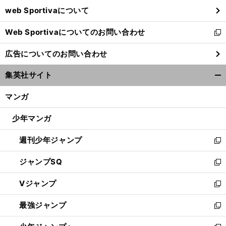
ウ
web Sportivaについて
で
開
Web Sportivaについてのお問い合わせ
く
新
し
広告についてのお問い合わせ
い
ウ
集英社サイト
ィ
開
ン
く/
マンガ
ド
閉
ウ
じ
少年マンガ
で
る
開
週刊少年ジャンプ
く
新
し
ジャンプSQ
い
新
ウ
し
Vジャンプ
ィ
い
新
ン
ウ
し
最強ジャンプ
ド
ィ
い
新
ウ
ン
ウ
し