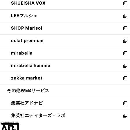
SHUEISHA VOX
で
ド
ィ
い
新
開
ウ
ン
ウ
し
LEEマルシェ
く
で
ド
ィ
い
新
開
ウ
ン
ウ
し
SHOP Marisol
く
で
ド
ィ
い
新
開
ウ
ン
ウ
し
eclat premium
く
で
ド
ィ
い
新
開
ウ
ン
ウ
し
mirabella
く
で
ド
ィ
い
新
開
ウ
ン
ウ
し
mirabella homme
く
で
ド
ィ
い
新
開
ウ
ン
ウ
し
zakka market
く
で
ド
ィ
い
新
開
ウ
ン
ウ
し
その他WEBサービス
く
で
ド
ィ
い
開
ウ
ン
ウ
集英社アドナビ
く
で
ド
ィ
新
開
ウ
ン
し
集英社エディターズ・ラボ
く
で
ド
い
新
開
ウ
ウ
し
く
で
ィ
い