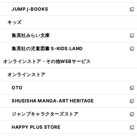
ウ
ン
ウ
し
JUMP j-BOOKS
で
ド
ィ
い
新
開
ウ
ン
ウ
し
キッズ
く
で
ド
ィ
い
開
ウ
ン
ウ
集英社みらい文庫
く
で
ド
ィ
新
開
ウ
ン
し
集英社の児童図書 S-KIDS.LAND
く
で
ド
い
新
開
ウ
ウ
し
オンラインストア・
その他WEBサービス
く
で
ィ
い
開
ン
ウ
オンラインストア
く
ド
ィ
ウ
ン
OTO
で
ド
新
開
ウ
し
SHUEISHA MANGA-ART HERITAGE
く
で
い
新
開
ウ
し
ジャンプキャラクターズストア
く
ィ
い
新
ン
ウ
し
HAPPY PLUS STORE
ド
ィ
い
新
ウ
ン
ウ
し