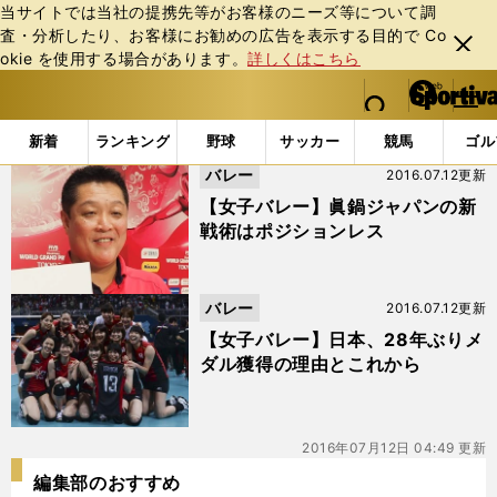
当サイトでは当社の提携先等がお客様のニーズ等について調
査・分析したり、お客様にお勧めの広告を表⽰する⽬的で Co
閉じ
okie を使⽤する場合があります。
詳しくはこちら
る
マイペ
web Sportiva (webスポルティーバ)
検索
メニュ
we
ー
「#眞鍋ジャパン」の最新ニュース・ 情報
b
ジ
新着
ランキング
野球
サッカー
競馬
ゴル
ス
バレー
2016.07.12更新
ポ
ル
【女子バレー】眞鍋ジャパンの新
テ
戦術はポジションレス
ィ
ー
バ
バレー
2016.07.12更新
【女子バレー】日本、28年ぶりメ
ダル獲得の理由とこれから
2016年07月12日 04:49 更新
編集部のおすすめ