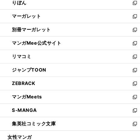
りぼん
く
で
ド
ィ
新
開
ウ
ン
し
マーガレット
く
で
ド
い
新
開
ウ
ウ
し
別冊マーガレット
く
で
ィ
い
新
開
ン
ウ
し
マンガMee公式サイト
く
ド
ィ
い
新
ウ
ン
ウ
し
リマコミ
で
ド
ィ
い
新
開
ウ
ン
ウ
し
ジャンプTOON
く
で
ド
ィ
い
新
開
ウ
ン
ウ
し
ZEBRACK
く
で
ド
ィ
い
新
開
ウ
ン
ウ
し
マンガMeets
く
で
ド
ィ
い
新
開
ウ
ン
ウ
し
S-MANGA
く
で
ド
ィ
い
新
開
ウ
ン
ウ
し
集英社コミック文庫
く
で
ド
ィ
い
新
開
ウ
ン
ウ
し
女性マンガ
く
で
ド
ィ
い