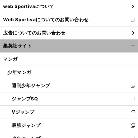
ウ
web Sportivaについて
で
開
Web Sportivaについてのお問い合わせ
く
新
し
広告についてのお問い合わせ
い
ウ
集英社サイト
ィ
開
ン
く/
マンガ
ド
閉
ウ
じ
少年マンガ
で
る
開
週刊少年ジャンプ
く
新
し
ジャンプSQ
い
新
ウ
し
Vジャンプ
ィ
い
新
ン
ウ
し
最強ジャンプ
ド
ィ
い
新
ウ
ン
ウ
し