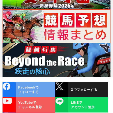
cebo
X
Facebookで
Xでフォローする
ok
フォローする
uTube
LINE
YouTubeで
LINEで
チャンネル登録
アカウント追加