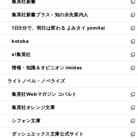
集英社新書
く
で
ィ
い
新
開
ン
ウ
し
集英社新書プラス - 知の水先案内人
く
ド
ィ
い
新
ウ
ン
ウ
し
1日5分で、明日は変わる よみタイ yomitai
で
ド
ィ
い
新
開
ウ
ン
ウ
し
kotoba
く
で
ド
ィ
い
新
開
ウ
ン
ウ
し
e!集英社
く
で
ド
ィ
い
新
開
ウ
ン
ウ
し
情報・知識＆オピニオン imidas
く
で
ド
ィ
い
新
開
ウ
ン
ウ
し
ライトノベル・ノベライズ
く
で
ド
ィ
い
開
ウ
ン
ウ
集英社Webマガジン コバルト
く
で
ド
ィ
新
開
ウ
ン
し
集英社オレンジ文庫
く
で
ド
い
新
開
ウ
ウ
し
シフォン文庫
く
で
ィ
い
新
開
ン
ウ
し
ダッシュエックス文庫公式サイト
く
ド
ィ
い
新