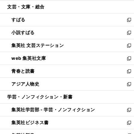
開
ウ
ン
ウ
文芸・文庫・総合
く
で
ド
ィ
開
ウ
ン
すばる
く
で
ド
新
開
ウ
し
小説すばる
く
で
い
新
開
ウ
し
集英社 文芸ステーション
く
ィ
い
新
ン
ウ
し
web 集英社文庫
ド
ィ
い
新
ウ
ン
ウ
し
青春と読書
で
ド
ィ
い
新
開
ウ
ン
ウ
し
アジア人物史
く
で
ド
ィ
い
新
開
ウ
ン
ウ
し
学芸・ノンフィクション・新書
く
で
ド
ィ
い
開
ウ
ン
ウ
集英社学芸部 - 学芸・ノンフィクション
く
で
ド
ィ
新
開
ウ
ン
し
集英社ビジネス書
く
で
ド
い
新
開
ウ
ウ
し