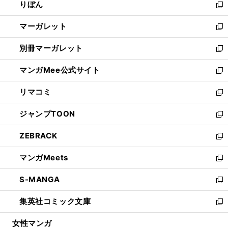
りぼん
く
で
ド
ィ
新
開
ウ
ン
し
マーガレット
く
で
ド
い
新
開
ウ
ウ
し
別冊マーガレット
く
で
ィ
い
新
開
ン
ウ
し
マンガMee公式サイト
く
ド
ィ
い
新
ウ
ン
ウ
し
リマコミ
で
ド
ィ
い
新
開
ウ
ン
ウ
し
ジャンプTOON
く
で
ド
ィ
い
新
開
ウ
ン
ウ
し
ZEBRACK
く
で
ド
ィ
い
新
開
ウ
ン
ウ
し
マンガMeets
く
で
ド
ィ
い
新
開
ウ
ン
ウ
し
S-MANGA
く
で
ド
ィ
い
新
開
ウ
ン
ウ
し
集英社コミック文庫
く
で
ド
ィ
い
新
開
ウ
ン
ウ
し
女性マンガ
く
で
ド
ィ
い