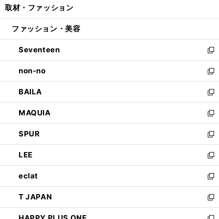
取材・ファッション
く
で
ド
ィ
い
開
ウ
ン
ウ
ファッション・美容
く
で
ド
ィ
開
ウ
ン
Seventeen
く
で
ド
新
開
ウ
し
non-no
く
で
い
新
開
ウ
し
BAILA
く
ィ
い
新
ン
ウ
し
MAQUIA
ド
ィ
い
新
ウ
ン
ウ
し
SPUR
で
ド
ィ
い
新
開
ウ
ン
ウ
し
LEE
く
で
ド
ィ
い
新
開
ウ
ン
ウ
し
eclat
く
で
ド
ィ
い
新
開
ウ
ン
ウ
し
T JAPAN
く
で
ド
ィ
い
新
開
ウ
ン
ウ
し
HAPPY PLUS ONE
く
で
ド