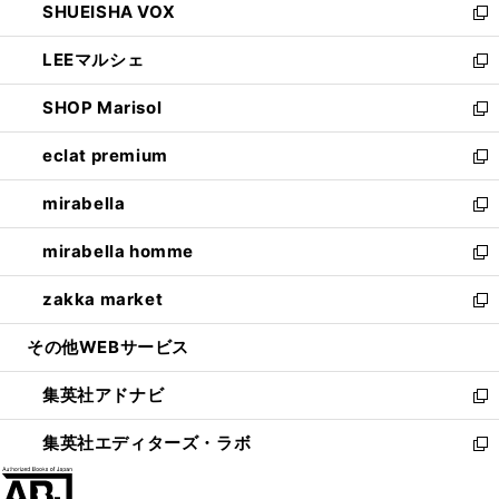
SHUEISHA VOX
で
ド
ィ
い
新
開
ウ
ン
ウ
し
LEEマルシェ
く
で
ド
ィ
い
新
開
ウ
ン
ウ
し
SHOP Marisol
く
で
ド
ィ
い
新
開
ウ
ン
ウ
し
eclat premium
く
で
ド
ィ
い
新
開
ウ
ン
ウ
し
mirabella
く
で
ド
ィ
い
新
開
ウ
ン
ウ
し
mirabella homme
く
で
ド
ィ
い
新
開
ウ
ン
ウ
し
zakka market
く
で
ド
ィ
い
新
開
ウ
ン
ウ
し
その他WEBサービス
く
で
ド
ィ
い
開
ウ
ン
ウ
集英社アドナビ
く
で
ド
ィ
新
開
ウ
ン
し
集英社エディターズ・ラボ
く
で
ド
い
新
開
ウ
ウ
し
く
で
ィ
い