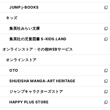
ウ
ン
ウ
し
JUMP j-BOOKS
で
ド
ィ
い
新
開
ウ
ン
ウ
し
キッズ
く
で
ド
ィ
い
開
ウ
ン
ウ
集英社みらい文庫
く
で
ド
ィ
新
開
ウ
ン
し
集英社の児童図書 S-KIDS.LAND
く
で
ド
い
新
開
ウ
ウ
し
オンラインストア・
その他WEBサービス
く
で
ィ
い
開
ン
ウ
オンラインストア
く
ド
ィ
ウ
ン
OTO
で
ド
新
開
ウ
し
SHUEISHA MANGA-ART HERITAGE
く
で
い
新
開
ウ
し
ジャンプキャラクターズストア
く
ィ
い
新
ン
ウ
し
HAPPY PLUS STORE
ド
ィ
い
新
ウ
ン
ウ
し