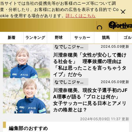
当サイトでは当社の提携先等がお客様のニーズ等について調
査・分析したり、お客様にお勧めの広告を表⽰する⽬的で Co
閉じ
okie を使⽤する場合があります。
詳しくはこちら
る
マイペ
web Sportiva (webスポルティーバ)
検索
メニュ
we
ー
「#現役女子選手初」の最新ニュース・ 情報
b
ジ
新着
ランキング
野球
サッカー
競馬
ゴル
ス
なでしこジャパ
2024.05.09更新
ポ
ル
ン
川澄奈穂美「女性が安心して働け
テ
る社会を」 理事抜擢の理由は
ィ
「私は思ったことを言っちゃうタ
ー
イプ」だから
バ
なでしこジャパ
2024.05.09更新
ン
川澄奈穂美、現役女子選手初のJF
A理事が語る「プロとは何か」
女子サッカーに見る日本とアメリ
カの格差とは？
2024年05月09日 11:37 更新
編集部のおすすめ