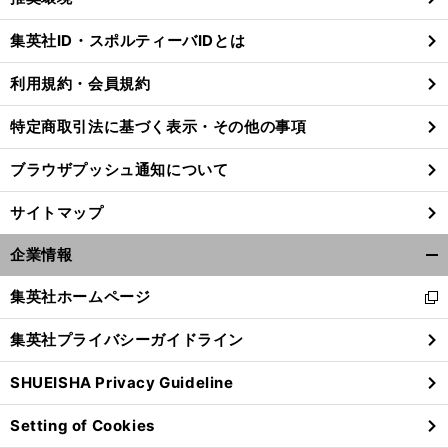
閉
じ
集英社ID・スポルティーバIDとは
る
利用規約・会員規約
特定商取引法に基づく表示・その他の事項
ブラウザプッシュ通知について
サイトマップ
企業情報
開
く/
集英社ホームページ
新
閉
し
じ
集英社プライバシーガイドライン
い
る
ウ
SHUEISHA Privacy Guideline
ィ
ン
Setting of Cookies
ド