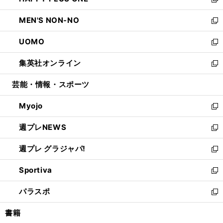
ィ
い
新
開
ウ
ン
ウ
し
MEN'S NON-NO
く
で
ド
ィ
い
新
開
ウ
ン
ウ
し
UOMO
く
で
ド
ィ
い
新
開
ウ
ン
ウ
し
集英社オンライン
く
で
ド
ィ
い
新
開
ウ
ン
ウ
し
芸能・情報・スポーツ
く
で
ド
ィ
い
開
ウ
ン
ウ
Myojo
く
で
ド
ィ
新
開
ウ
ン
し
週プレNEWS
く
で
ド
い
新
開
ウ
ウ
し
週プレ グラジャパ!
く
で
ィ
い
新
開
ン
ウ
し
Sportiva
く
ド
ィ
い
新
ウ
ン
ウ
し
パラスポ
で
ド
ィ
い
新
開
ウ
ン
ウ
し
書籍
く
で
ド
ィ
い