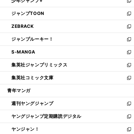
少年ジャンプ+
で
ド
ィ
い
新
開
ウ
ン
ウ
し
ジャンプTOON
く
で
ド
ィ
い
新
開
ウ
ン
ウ
し
ZEBRACK
く
で
ド
ィ
い
新
開
ウ
ン
ウ
し
ジャンプルーキー！
く
で
ド
ィ
い
新
開
ウ
ン
ウ
し
S-MANGA
く
で
ド
ィ
い
新
開
ウ
ン
ウ
し
集英社ジャンプリミックス
く
で
ド
ィ
い
新
開
ウ
ン
ウ
し
集英社コミック文庫
く
で
ド
ィ
い
新
開
ウ
ン
ウ
し
青年マンガ
く
で
ド
ィ
い
開
ウ
ン
ウ
週刊ヤングジャンプ
く
で
ド
ィ
新
開
ウ
ン
し
ヤングジャンプ定期購読デジタル
く
で
ド
い
新
開
ウ
ウ
し
ヤンジャン！
く
で
ィ
い
新