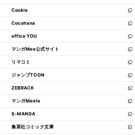
開
ウ
ン
ウ
Cookie
く
で
ド
ィ
新
開
ウ
ン
し
Cocohana
く
で
ド
い
新
開
ウ
ウ
し
office YOU
く
で
ィ
い
新
開
ン
ウ
し
マンガMee公式サイト
く
ド
ィ
い
新
ウ
ン
ウ
し
リマコミ
で
ド
ィ
い
新
開
ウ
ン
ウ
し
ジャンプTOON
く
で
ド
ィ
い
新
開
ウ
ン
ウ
し
ZEBRACK
く
で
ド
ィ
い
新
開
ウ
ン
ウ
し
マンガMeets
く
で
ド
ィ
い
新
開
ウ
ン
ウ
し
S-MANGA
く
で
ド
ィ
い
新
開
ウ
ン
ウ
し
集英社コミック文庫
く
で
ド
ィ
い
新
開
ウ
ン
ウ
し