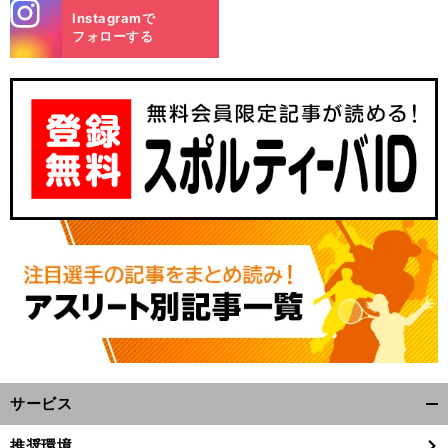
stagra
Instagramで
m
フォローする
サービス
開
く/
推奨環境