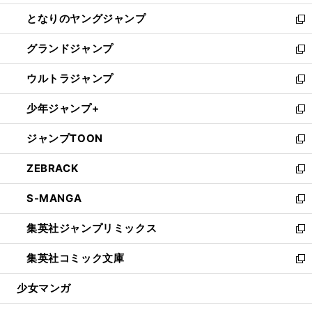
開
ン
ウ
し
となりのヤングジャンプ
く
ド
ィ
い
新
ウ
ン
ウ
し
グランドジャンプ
で
ド
ィ
い
新
開
ウ
ン
ウ
し
ウルトラジャンプ
く
で
ド
ィ
い
新
開
ウ
ン
ウ
し
少年ジャンプ+
く
で
ド
ィ
い
新
開
ウ
ン
ウ
し
ジャンプTOON
く
で
ド
ィ
い
新
開
ウ
ン
ウ
し
ZEBRACK
く
で
ド
ィ
い
新
開
ウ
ン
ウ
し
S-MANGA
く
で
ド
ィ
い
新
開
ウ
ン
ウ
し
集英社ジャンプリミックス
く
で
ド
ィ
い
新
開
ウ
ン
ウ
し
集英社コミック文庫
く
で
ド
ィ
い
新
開
ウ
ン
ウ
し
少女マンガ
く
で
ド
ィ
い
開
ウ
ン
ウ