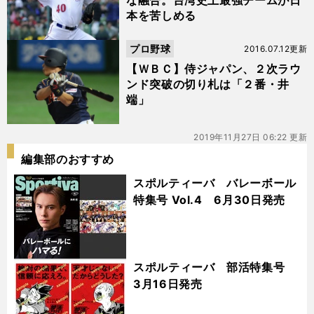
な融合。台湾史上最強チームが日
本を苦しめる
プロ野球
2016.07.12更新
【ＷＢＣ】侍ジャパン、２次ラウ
ンド突破の切り札は「２番・井
端」
2019年11月27日 06:22 更新
編集部のおすすめ
スポルティーバ バレーボール
特集号 Vol.4 6月30日発売
スポルティーバ 部活特集号
3月16日発売