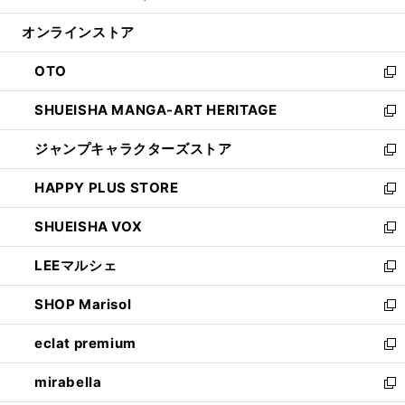
開
ン
ウ
オンラインストア
く
ド
ィ
ウ
ン
OTO
で
ド
新
開
ウ
し
SHUEISHA MANGA-ART HERITAGE
く
で
い
新
開
ウ
し
ジャンプキャラクターズストア
く
ィ
い
新
ン
ウ
し
HAPPY PLUS STORE
ド
ィ
い
新
ウ
ン
ウ
し
SHUEISHA VOX
で
ド
ィ
い
新
開
ウ
ン
ウ
し
LEEマルシェ
く
で
ド
ィ
い
新
開
ウ
ン
ウ
し
SHOP Marisol
く
で
ド
ィ
い
新
開
ウ
ン
ウ
し
eclat premium
く
で
ド
ィ
い
新
開
ウ
ン
ウ
し
mirabella
く
で
ド
ィ
い
新
開
ウ
ン
ウ