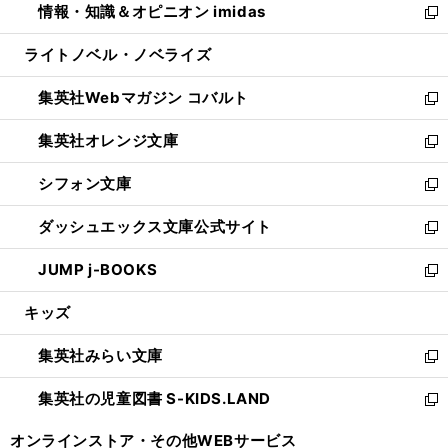
情報・知識＆オピニオン imidas
く
で
ド
ィ
い
新
開
ウ
ン
ウ
し
ライトノベル・ノベライズ
く
で
ド
ィ
い
開
ウ
ン
ウ
集英社Webマガジン コバルト
く
で
ド
ィ
新
開
ウ
ン
し
集英社オレンジ文庫
く
で
ド
い
新
開
ウ
ウ
し
シフォン文庫
く
で
ィ
い
新
開
ン
ウ
し
ダッシュエックス文庫公式サイト
く
ド
ィ
い
新
ウ
ン
ウ
し
JUMP j-BOOKS
で
ド
ィ
い
新
開
ウ
ン
ウ
し
キッズ
く
で
ド
ィ
い
開
ウ
ン
ウ
集英社みらい文庫
く
で
ド
ィ
新
開
ウ
ン
し
集英社の児童図書 S-KIDS.LAND
く
で
ド
い
新
開
ウ
ウ
し
オンラインストア・
その他WEBサービス
く
で
ィ
い