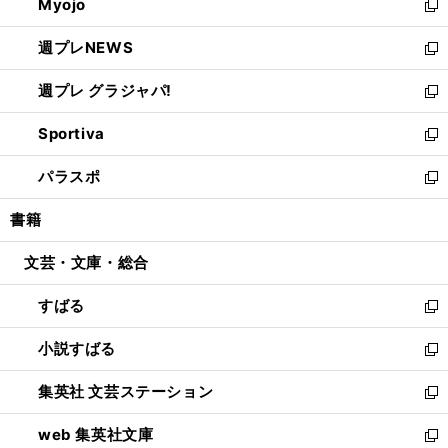
Myojo
く
で
ド
ィ
新
開
ウ
ン
し
週プレNEWS
く
で
ド
い
新
開
ウ
ウ
し
週プレ グラジャパ!
く
で
ィ
い
新
開
ン
ウ
し
Sportiva
く
ド
ィ
い
新
ウ
ン
ウ
し
パラスポ
で
ド
ィ
い
新
開
ウ
ン
ウ
し
書籍
く
で
ド
ィ
い
開
ウ
ン
ウ
文芸・文庫・総合
く
で
ド
ィ
開
ウ
ン
すばる
く
で
ド
新
開
ウ
し
小説すばる
く
で
い
新
開
ウ
し
集英社 文芸ステーション
く
ィ
い
新
ン
ウ
し
web 集英社文庫
ド
ィ
い
新