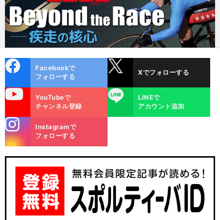
cebo
X
Facebookで
Xでフォローする
ok
フォローする
uTube
LINE
YouTubeで
LINEで
チャンネル登録
アカウント追加
stagra
Instagramで
m
フォローする