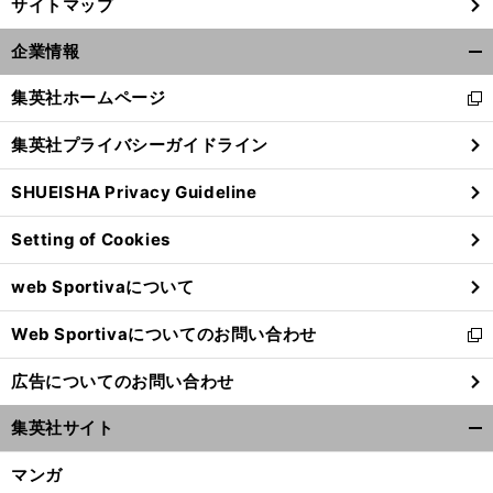
サイトマップ
企業情報
開
く/
集英社ホームページ
新
閉
し
じ
集英社プライバシーガイドライン
い
る
ウ
SHUEISHA Privacy Guideline
ィ
ン
Setting of Cookies
ド
ウ
web Sportivaについて
で
開
Web Sportivaについてのお問い合わせ
く
新
し
広告についてのお問い合わせ
い
ウ
集英社サイト
ィ
開
ン
く/
マンガ
ド
閉