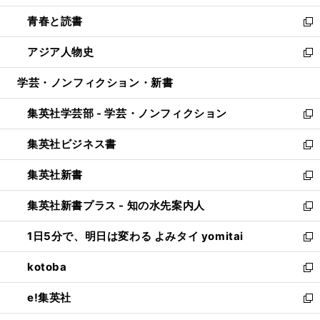
ウ
ン
ウ
し
青春と読書
で
ド
ィ
い
新
開
ウ
ン
ウ
し
アジア人物史
く
で
ド
ィ
い
新
開
ウ
ン
ウ
し
学芸・ノンフィクション・新書
く
で
ド
ィ
い
開
ウ
ン
ウ
集英社学芸部 - 学芸・ノンフィクション
く
で
ド
ィ
新
開
ウ
ン
し
集英社ビジネス書
く
で
ド
い
新
開
ウ
ウ
し
集英社新書
く
で
ィ
い
新
開
ン
ウ
し
集英社新書プラス - 知の水先案内人
く
ド
ィ
い
新
ウ
ン
ウ
し
1日5分で、明日は変わる よみタイ yomitai
で
ド
ィ
い
新
開
ウ
ン
ウ
し
kotoba
く
で
ド
ィ
い
新
開
ウ
ン
ウ
し
e!集英社
く
で
ド
ィ
い
新
開
ウ
ン
ウ
し