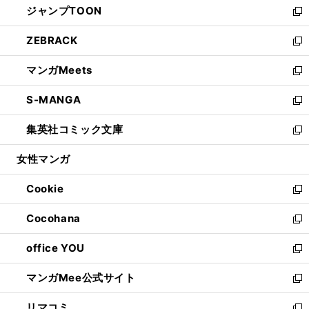
ジャンプTOON
く
で
ド
ィ
い
新
開
ウ
ン
ウ
し
ZEBRACK
く
で
ド
ィ
い
新
開
ウ
ン
ウ
し
マンガMeets
く
で
ド
ィ
い
新
開
ウ
ン
ウ
し
S-MANGA
く
で
ド
ィ
い
新
開
ウ
ン
ウ
し
集英社コミック文庫
く
で
ド
ィ
い
新
開
ウ
ン
ウ
し
女性マンガ
く
で
ド
ィ
い
開
ウ
ン
ウ
Cookie
く
で
ド
ィ
新
開
ウ
ン
し
Cocohana
く
で
ド
い
新
開
ウ
ウ
し
office YOU
く
で
ィ
い
新
開
ン
ウ
し
マンガMee公式サイト
く
ド
ィ
い
新
ウ
ン
ウ
し
リマコミ
で
ド