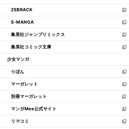
開
ウ
ン
ウ
し
ZEBRACK
く
で
ド
ィ
い
新
開
ウ
ン
ウ
し
S-MANGA
く
で
ド
ィ
い
新
開
ウ
ン
ウ
し
集英社ジャンプリミックス
く
で
ド
ィ
い
新
開
ウ
ン
ウ
し
集英社コミック文庫
く
で
ド
ィ
い
新
開
ウ
ン
ウ
し
少女マンガ
く
で
ド
ィ
い
開
ウ
ン
ウ
りぼん
く
で
ド
ィ
新
開
ウ
ン
し
マーガレット
く
で
ド
い
新
開
ウ
ウ
し
別冊マーガレット
く
で
ィ
い
新
開
ン
ウ
し
マンガMee公式サイト
く
ド
ィ
い
新
ウ
ン
ウ
し
リマコミ
で
ド
ィ
い
新
開
ウ
ン
ウ
し