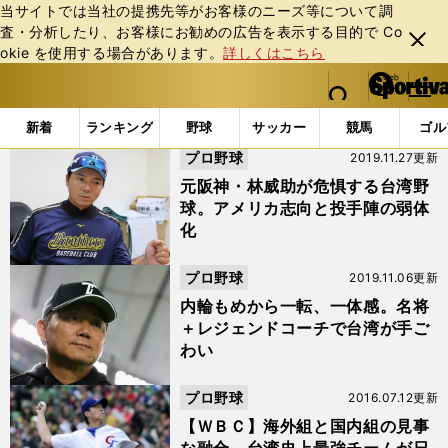
当サイトでは当社の提携先等がお客様のニーズ等について調
査・分析したり、お客様にお勧めの広告を表⽰する⽬的で Co
閉じ
okie を使⽤する場合があります。
詳しくはこちら
る
マイペ
web Sportiva (webスポルティーバ)
検索
メニュ
we
ー
「#王建民」の最新ニュース・ 情報
b
ジ
新着
ランキング
野球
サッカー
競馬
ゴル
ス
プロ野球
2019.11.27更新
ポ
ル
元阪神・林威助が危惧する台湾野
テ
球。アメリカ志向と投手陣の弱体
ィ
化
ー
バ
プロ野球
2019.11.06更新
内輪もめから一転、一体感。名将
＋レジェンドコーチで台湾が手ご
わい
プロ野球
2016.07.12更新
【ＷＢＣ】海外組と国内組の見事