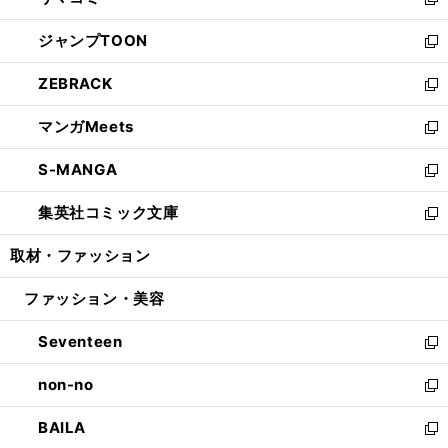
ィ
い
新
開
ウ
ン
ウ
し
ジャンプTOON
く
で
ド
ィ
い
新
開
ウ
ン
ウ
し
ZEBRACK
く
で
ド
ィ
い
新
開
ウ
ン
ウ
し
マンガMeets
く
で
ド
ィ
い
新
開
ウ
ン
ウ
し
S-MANGA
く
で
ド
ィ
い
新
開
ウ
ン
ウ
し
集英社コミック文庫
く
で
ド
ィ
い
新
開
ウ
ン
ウ
し
取材・ファッション
く
で
ド
ィ
い
開
ウ
ン
ウ
ファッション・美容
く
で
ド
ィ
開
ウ
ン
Seventeen
く
で
ド
新
開
ウ
し
non-no
く
で
い
新
開
ウ
し
BAILA
く
ィ
い
新