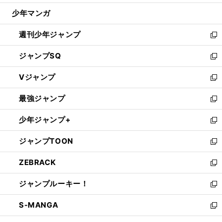
ウ
じ
少年マンガ
で
る
開
週刊少年ジャンプ
く
新
し
ジャンプSQ
い
新
ウ
し
Vジャンプ
ィ
い
新
ン
ウ
し
最強ジャンプ
ド
ィ
い
新
ウ
ン
ウ
し
少年ジャンプ+
で
ド
ィ
い
新
開
ウ
ン
ウ
し
ジャンプTOON
く
で
ド
ィ
い
新
開
ウ
ン
ウ
し
ZEBRACK
く
で
ド
ィ
い
新
開
ウ
ン
ウ
し
ジャンプルーキー！
く
で
ド
ィ
い
新
開
ウ
ン
ウ
し
S-MANGA
く
で
ド
ィ
い
新
開
ウ
ン
ウ
し