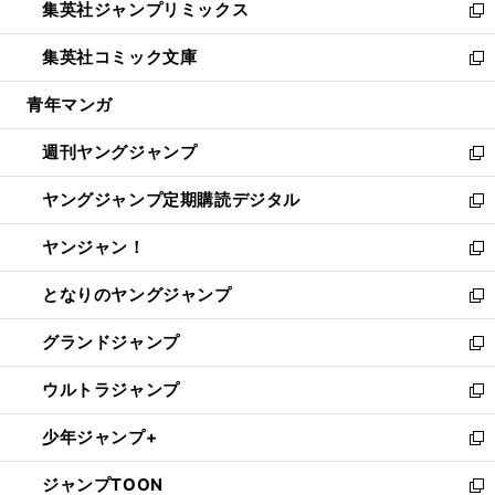
集英社ジャンプリミックス
く
で
ド
ィ
い
新
開
ウ
ン
ウ
し
集英社コミック文庫
く
で
ド
ィ
い
新
開
ウ
ン
ウ
し
青年マンガ
く
で
ド
ィ
い
開
ウ
ン
ウ
週刊ヤングジャンプ
く
で
ド
ィ
新
開
ウ
ン
し
ヤングジャンプ定期購読デジタル
く
で
ド
い
新
開
ウ
ウ
し
ヤンジャン！
く
で
ィ
い
新
開
ン
ウ
し
となりのヤングジャンプ
く
ド
ィ
い
新
ウ
ン
ウ
し
グランドジャンプ
で
ド
ィ
い
新
開
ウ
ン
ウ
し
ウルトラジャンプ
く
で
ド
ィ
い
新
開
ウ
ン
ウ
し
少年ジャンプ+
く
で
ド
ィ
い
新
開
ウ
ン
ウ
し
ジャンプTOON
く
で
ド
ィ
い
新