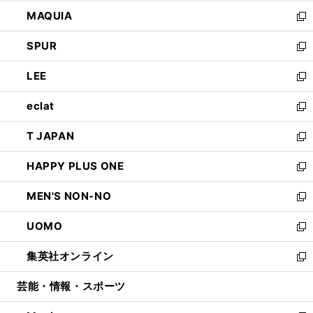
ン
ウ
し
MAQUIA
ド
ィ
い
新
ウ
ン
ウ
し
SPUR
で
ド
ィ
い
新
開
ウ
ン
ウ
し
LEE
く
で
ド
ィ
い
新
開
ウ
ン
ウ
し
eclat
く
で
ド
ィ
い
新
開
ウ
ン
ウ
し
T JAPAN
く
で
ド
ィ
い
新
開
ウ
ン
ウ
し
HAPPY PLUS ONE
く
で
ド
ィ
い
新
開
ウ
ン
ウ
し
MEN'S NON-NO
く
で
ド
ィ
い
新
開
ウ
ン
ウ
し
UOMO
く
で
ド
ィ
い
新
開
ウ
ン
ウ
し
集英社オンライン
く
で
ド
ィ
い
新
開
ウ
ン
ウ
し
芸能・情報・スポーツ
く
で
ド
ィ
い
開
ウ
ン
ウ