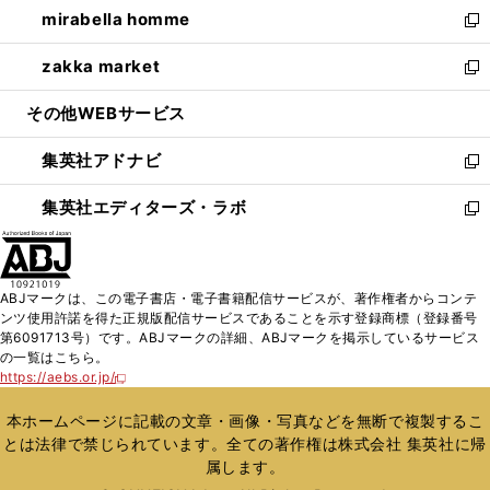
し
mirabella homme
く
で
ド
ィ
い
新
開
ウ
ン
ウ
し
zakka market
く
で
ド
ィ
い
新
開
ウ
ン
ウ
し
その他WEBサービス
く
で
ド
ィ
い
開
ウ
ン
ウ
集英社アドナビ
く
で
ド
ィ
新
開
ウ
ン
し
集英社エディターズ・ラボ
く
で
ド
い
新
開
ウ
ウ
し
く
で
ィ
い
開
ン
ウ
ABJマークは、この電子書店・電子書籍配信サービスが、著作権者からコンテ
く
ド
ィ
ンツ使用許諾を得た正規版配信サービスであることを示す登録商標（登録番号
ウ
ン
第6091713号）です。ABJマークの詳細、ABJマークを掲示しているサービス
で
ド
の一覧はこちら。
開
ウ
https://aebs.or.jp/
新
く
で
し
い
開
本ホームページに記載の文章・画像・写真などを無断で複製するこ
ウ
く
とは法律で禁じられています。全ての著作権は株式会社 集英社に帰
ィ
属します。
ン
ド