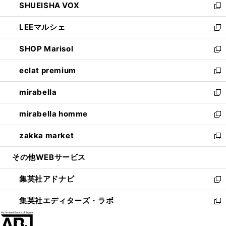
SHUEISHA VOX
で
ド
ィ
い
新
開
ウ
ン
ウ
し
LEEマルシェ
く
で
ド
ィ
い
新
開
ウ
ン
ウ
し
SHOP Marisol
く
で
ド
ィ
い
新
開
ウ
ン
ウ
し
eclat premium
く
で
ド
ィ
い
新
開
ウ
ン
ウ
し
mirabella
く
で
ド
ィ
い
新
開
ウ
ン
ウ
し
mirabella homme
く
で
ド
ィ
い
新
開
ウ
ン
ウ
し
zakka market
く
で
ド
ィ
い
新
開
ウ
ン
ウ
し
その他WEBサービス
く
で
ド
ィ
い
開
ウ
ン
ウ
集英社アドナビ
く
で
ド
ィ
新
開
ウ
ン
し
集英社エディターズ・ラボ
く
で
ド
い
新
開
ウ
ウ
し
く
で
ィ
い