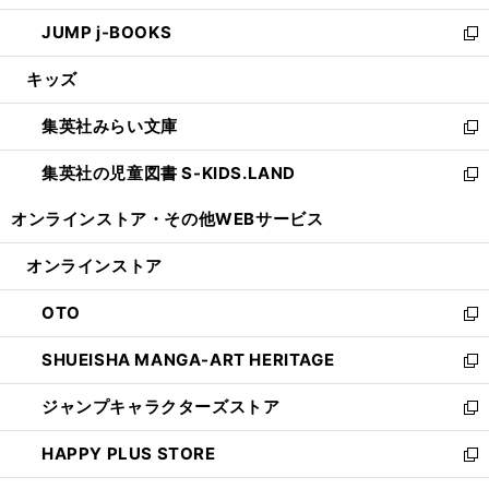
ウ
ン
ウ
し
JUMP j-BOOKS
で
ド
ィ
い
新
開
ウ
ン
ウ
し
キッズ
く
で
ド
ィ
い
開
ウ
ン
ウ
集英社みらい文庫
く
で
ド
ィ
新
開
ウ
ン
し
集英社の児童図書 S-KIDS.LAND
く
で
ド
い
新
開
ウ
ウ
し
オンラインストア・
その他WEBサービス
く
で
ィ
い
開
ン
ウ
オンラインストア
く
ド
ィ
ウ
ン
OTO
で
ド
新
開
ウ
し
SHUEISHA MANGA-ART HERITAGE
く
で
い
新
開
ウ
し
ジャンプキャラクターズストア
く
ィ
い
新
ン
ウ
し
HAPPY PLUS STORE
ド
ィ
い
新
ウ
ン
ウ
し