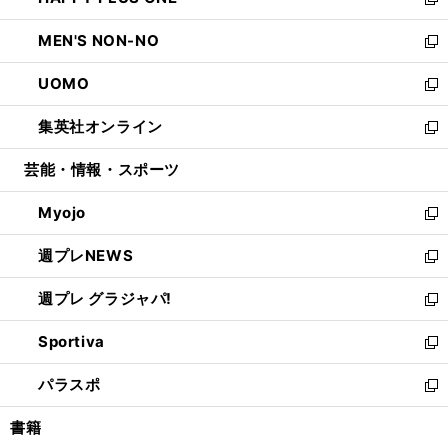
ィ
い
新
開
ウ
ン
ウ
し
MEN'S NON-NO
く
で
ド
ィ
い
新
開
ウ
ン
ウ
し
UOMO
く
で
ド
ィ
い
新
開
ウ
ン
ウ
し
集英社オンライン
く
で
ド
ィ
い
新
開
ウ
ン
ウ
し
芸能・情報・スポーツ
く
で
ド
ィ
い
開
ウ
ン
ウ
Myojo
く
で
ド
ィ
新
開
ウ
ン
し
週プレNEWS
く
で
ド
い
新
開
ウ
ウ
し
週プレ グラジャパ!
く
で
ィ
い
新
開
ン
ウ
し
Sportiva
く
ド
ィ
い
新
ウ
ン
ウ
し
パラスポ
で
ド
ィ
い
新
開
ウ
ン
ウ
し
書籍
く
で
ド
ィ
い