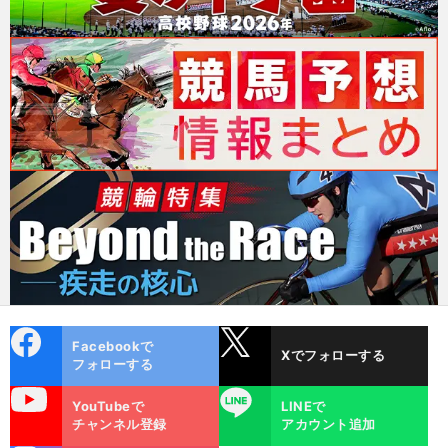
cebo
X
Facebookで
Xでフォローする
ok
フォローする
uTube
LINE
YouTubeで
LINEで
チャンネル登録
アカウント追加