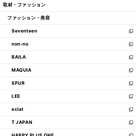
取材・ファッション
く
で
ド
ィ
い
開
ウ
ン
ウ
ファッション・美容
く
で
ド
ィ
開
ウ
ン
Seventeen
く
で
ド
新
開
ウ
し
non-no
く
で
い
新
開
ウ
し
BAILA
く
ィ
い
新
ン
ウ
し
MAQUIA
ド
ィ
い
新
ウ
ン
ウ
し
SPUR
で
ド
ィ
い
新
開
ウ
ン
ウ
し
LEE
く
で
ド
ィ
い
新
開
ウ
ン
ウ
し
eclat
く
で
ド
ィ
い
新
開
ウ
ン
ウ
し
T JAPAN
く
で
ド
ィ
い
新
開
ウ
ン
ウ
し
HAPPY PLUS ONE
く
で
ド