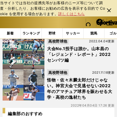
当サイトでは当社の提携先等がお客様のニーズ等について調
査・分析したり、お客様にお勧めの広告を表⽰する⽬的で Co
閉じ
okie を使⽤する場合があります。
詳しくはこちら
る
マイペ
web Sportiva (webスポルティーバ)
検索
メニュ
we
ー
「#森山陽一朗」の最新ニュース・ 情報
b
ジ
新着
ランキング
野球
サッカー
競馬
ゴル
ス
高校野球他
2022.04.04更新
ポ
ル
大会No.1投手は誰か。山本昌の
テ
「レジェンド・レポート」2022
ィ
センバツ編
ー
バ
高校野球他
2021.11.18更新
怪物・佐々木麟太郎だけじゃな
い。神宮大会で見逃せない2022
年のアマチュア球界を賑わせる大
学・高校の逸材たち
2022年04月04日 17:26 更新
編集部のおすすめ