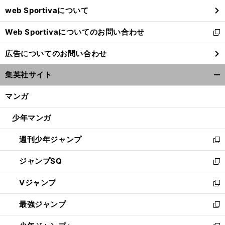
ウ
web Sportivaについて
で
開
Web Sportivaについてのお問い合わせ
く
新
し
広告についてのお問い合わせ
い
ウ
集英社サイト
ィ
開
ン
く/
マンガ
ド
閉
ウ
じ
少年マンガ
で
る
開
週刊少年ジャンプ
く
新
し
ジャンプSQ
い
新
ウ
し
Vジャンプ
ィ
い
新
ン
ウ
し
最強ジャンプ
ド
ィ
い
新
ウ
ン
ウ
し