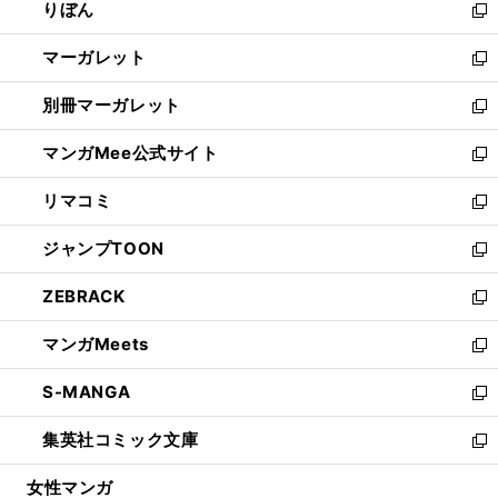
りぼん
く
で
ド
ィ
新
開
ウ
ン
し
マーガレット
く
で
ド
い
新
開
ウ
ウ
し
別冊マーガレット
く
で
ィ
い
新
開
ン
ウ
し
マンガMee公式サイト
く
ド
ィ
い
新
ウ
ン
ウ
し
リマコミ
で
ド
ィ
い
新
開
ウ
ン
ウ
し
ジャンプTOON
く
で
ド
ィ
い
新
開
ウ
ン
ウ
し
ZEBRACK
く
で
ド
ィ
い
新
開
ウ
ン
ウ
し
マンガMeets
く
で
ド
ィ
い
新
開
ウ
ン
ウ
し
S-MANGA
く
で
ド
ィ
い
新
開
ウ
ン
ウ
し
集英社コミック文庫
く
で
ド
ィ
い
新
開
ウ
ン
ウ
し
女性マンガ
く
で
ド
ィ
い