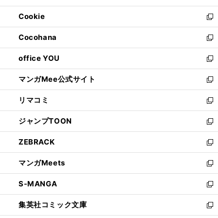
開
ウ
ン
ウ
Cookie
く
で
ド
ィ
新
開
ウ
ン
し
Cocohana
く
で
ド
い
新
開
ウ
ウ
し
office YOU
く
で
ィ
い
新
開
ン
ウ
し
マンガMee公式サイト
く
ド
ィ
い
新
ウ
ン
ウ
し
リマコミ
で
ド
ィ
い
新
開
ウ
ン
ウ
し
ジャンプTOON
く
で
ド
ィ
い
新
開
ウ
ン
ウ
し
ZEBRACK
く
で
ド
ィ
い
新
開
ウ
ン
ウ
し
マンガMeets
く
で
ド
ィ
い
新
開
ウ
ン
ウ
し
S-MANGA
く
で
ド
ィ
い
新
開
ウ
ン
ウ
し
集英社コミック文庫
く
で
ド
ィ
い
新
開
ウ
ン
ウ
し