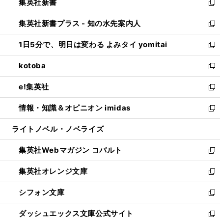
集英社新書
く
で
ィ
い
新
開
ン
ウ
し
集英社新書プラス - 知の水先案内人
く
ド
ィ
い
新
ウ
ン
ウ
し
1日5分で、明日は変わる よみタイ yomitai
で
ド
ィ
い
新
開
ウ
ン
ウ
し
kotoba
く
で
ド
ィ
い
新
開
ウ
ン
ウ
し
e!集英社
く
で
ド
ィ
い
新
開
ウ
ン
ウ
し
情報・知識＆オピニオン imidas
く
で
ド
ィ
い
新
開
ウ
ン
ウ
し
ライトノベル・ノベライズ
く
で
ド
ィ
い
開
ウ
ン
ウ
集英社Webマガジン コバルト
く
で
ド
ィ
新
開
ウ
ン
し
集英社オレンジ文庫
く
で
ド
い
新
開
ウ
ウ
し
シフォン文庫
く
で
ィ
い
新
開
ン
ウ
し
ダッシュエックス文庫公式サイト
く
ド
ィ
い
新