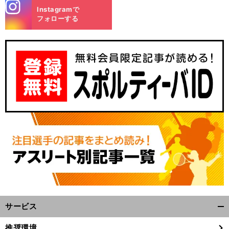
stagra
Instagramで
m
フォローする
サービス
開
く/
推奨環境