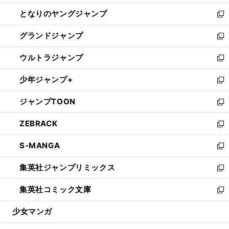
開
ン
ウ
し
となりのヤングジャンプ
く
ド
ィ
い
新
ウ
ン
ウ
し
グランドジャンプ
で
ド
ィ
い
新
開
ウ
ン
ウ
し
ウルトラジャンプ
く
で
ド
ィ
い
新
開
ウ
ン
ウ
し
少年ジャンプ+
く
で
ド
ィ
い
新
開
ウ
ン
ウ
し
ジャンプTOON
く
で
ド
ィ
い
新
開
ウ
ン
ウ
し
ZEBRACK
く
で
ド
ィ
い
新
開
ウ
ン
ウ
し
S-MANGA
く
で
ド
ィ
い
新
開
ウ
ン
ウ
し
集英社ジャンプリミックス
く
で
ド
ィ
い
新
開
ウ
ン
ウ
し
集英社コミック文庫
く
で
ド
ィ
い
新
開
ウ
ン
ウ
し
少女マンガ
く
で
ド
ィ
い
開
ウ
ン
ウ