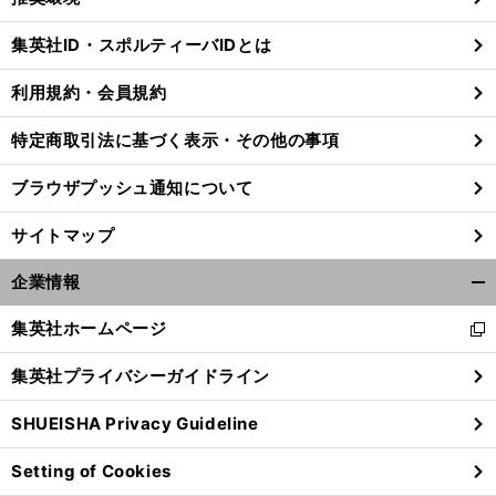
閉
じ
集英社ID・スポルティーバIDとは
る
利用規約・会員規約
特定商取引法に基づく表示・その他の事項
ブラウザプッシュ通知について
サイトマップ
企業情報
開
く/
集英社ホームページ
新
閉
し
じ
集英社プライバシーガイドライン
い
る
ウ
SHUEISHA Privacy Guideline
ィ
ン
Setting of Cookies
ド