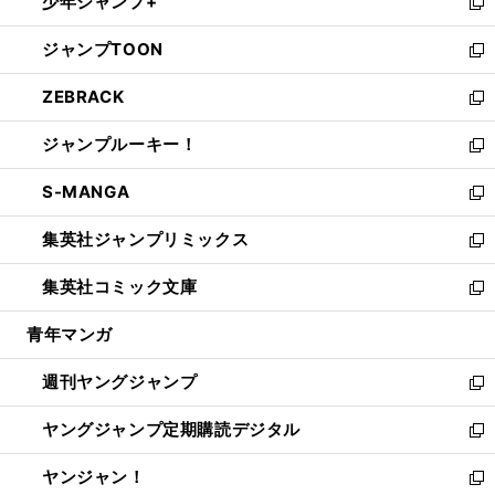
少年ジャンプ+
で
ド
ィ
い
新
開
ウ
ン
ウ
し
ジャンプTOON
く
で
ド
ィ
い
新
開
ウ
ン
ウ
し
ZEBRACK
く
で
ド
ィ
い
新
開
ウ
ン
ウ
し
ジャンプルーキー！
く
で
ド
ィ
い
新
開
ウ
ン
ウ
し
S-MANGA
く
で
ド
ィ
い
新
開
ウ
ン
ウ
し
集英社ジャンプリミックス
く
で
ド
ィ
い
新
開
ウ
ン
ウ
し
集英社コミック文庫
く
で
ド
ィ
い
新
開
ウ
ン
ウ
し
青年マンガ
く
で
ド
ィ
い
開
ウ
ン
ウ
週刊ヤングジャンプ
く
で
ド
ィ
新
開
ウ
ン
し
ヤングジャンプ定期購読デジタル
く
で
ド
い
新
開
ウ
ウ
し
ヤンジャン！
く
で
ィ
い
新