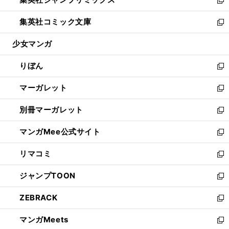
で
ド
ィ
い
新
開
ウ
ン
ウ
し
集英社コミック文庫
く
で
ド
ィ
い
新
開
ウ
ン
ウ
し
少女マンガ
く
で
ド
ィ
い
開
ウ
ン
ウ
りぼん
く
で
ド
ィ
新
開
ウ
ン
し
マーガレット
く
で
ド
い
新
開
ウ
ウ
し
別冊マーガレット
く
で
ィ
い
新
開
ン
ウ
し
マンガMee公式サイト
く
ド
ィ
い
新
ウ
ン
ウ
し
リマコミ
で
ド
ィ
い
新
開
ウ
ン
ウ
し
ジャンプTOON
く
で
ド
ィ
い
新
開
ウ
ン
ウ
し
ZEBRACK
く
で
ド
ィ
い
新
開
ウ
ン
ウ
し
マンガMeets
く
で
ド
ィ
い
新