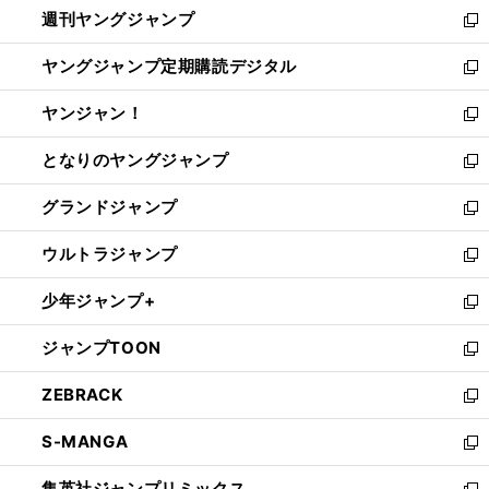
週刊ヤングジャンプ
く
で
ド
ィ
新
開
ウ
ン
し
ヤングジャンプ定期購読デジタル
く
で
ド
い
新
開
ウ
ウ
し
ヤンジャン！
く
で
ィ
い
新
開
ン
ウ
し
となりのヤングジャンプ
く
ド
ィ
い
新
ウ
ン
ウ
し
グランドジャンプ
で
ド
ィ
い
新
開
ウ
ン
ウ
し
ウルトラジャンプ
く
で
ド
ィ
い
新
開
ウ
ン
ウ
し
少年ジャンプ+
く
で
ド
ィ
い
新
開
ウ
ン
ウ
し
ジャンプTOON
く
で
ド
ィ
い
新
開
ウ
ン
ウ
し
ZEBRACK
く
で
ド
ィ
い
新
開
ウ
ン
ウ
し
S-MANGA
く
で
ド
ィ
い
新
開
ウ
ン
ウ
し
集英社ジャンプリミックス
く