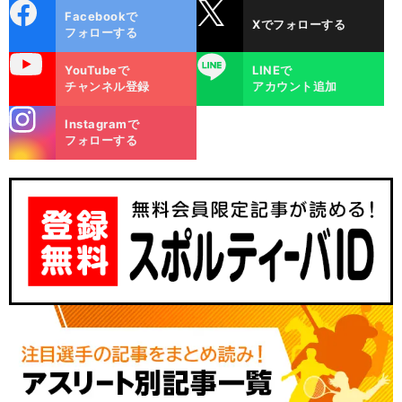
cebo
X
Facebookで
Xでフォローする
ok
フォローする
uTube
LINE
YouTubeで
LINEで
チャンネル登録
アカウント追加
stagra
Instagramで
m
フォローする