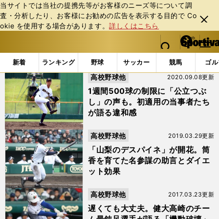
当サイトでは当社の提携先等がお客様のニーズ等について調
査・分析したり、お客様にお勧めの広告を表⽰する⽬的で Co
閉じ
okie を使⽤する場合があります。
詳しくはこちら
る
マイペ
web Sportiva (webスポルティーバ)
検索
メニュ
we
ー
「#札幌第一」の最新ニュース・ 情報
b
ジ
新着
ランキング
野球
サッカー
競馬
ゴル
ス
高校野球他
2020.09.08更新
ポ
ル
1週間500球の制限に「公立つぶ
テ
し」の声も。初適用の当事者たち
ィ
が語る違和感
ー
バ
高校野球他
2019.03.29更新
「山梨のデスパイネ」が開花。筒
香を育てた名参謀の助言とダイエ
ット効果
高校野球他
2017.03.23更新
遅くても大丈夫。健大高崎のチー