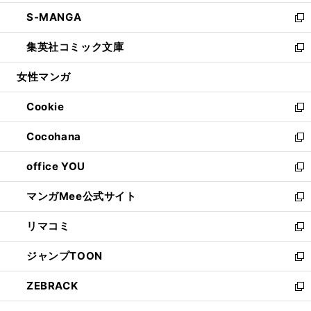
開
ウ
ン
ウ
し
S-MANGA
く
で
ド
ィ
い
新
開
ウ
ン
ウ
し
集英社コミック文庫
く
で
ド
ィ
い
新
開
ウ
ン
ウ
し
女性マンガ
く
で
ド
ィ
い
開
ウ
ン
ウ
Cookie
く
で
ド
ィ
新
開
ウ
ン
し
Cocohana
く
で
ド
い
新
開
ウ
ウ
し
office YOU
く
で
ィ
い
新
開
ン
ウ
し
マンガMee公式サイト
く
ド
ィ
い
新
ウ
ン
ウ
し
リマコミ
で
ド
ィ
い
新
開
ウ
ン
ウ
し
ジャンプTOON
く
で
ド
ィ
い
新
開
ウ
ン
ウ
し
ZEBRACK
く
で
ド
ィ
い
新
開
ウ
ン
ウ
し