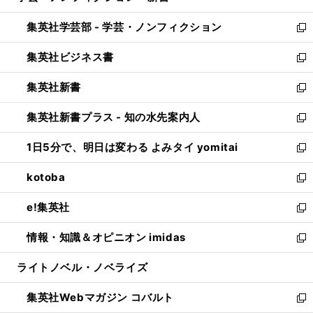
開
ウ
ン
ウ
集英社学芸部 - 学芸・ノンフィクション
く
で
ド
ィ
新
開
ウ
ン
し
集英社ビジネス書
く
で
ド
い
新
開
ウ
ウ
し
集英社新書
く
で
ィ
い
新
開
ン
ウ
し
集英社新書プラス - 知の水先案内人
く
ド
ィ
い
新
ウ
ン
ウ
し
1日5分で、明日は変わる よみタイ yomitai
で
ド
ィ
い
新
開
ウ
ン
ウ
し
kotoba
く
で
ド
ィ
い
新
開
ウ
ン
ウ
し
e!集英社
く
で
ド
ィ
い
新
開
ウ
ン
ウ
し
情報・知識＆オピニオン imidas
く
で
ド
ィ
い
新
開
ウ
ン
ウ
し
ライトノベル・ノベライズ
く
で
ド
ィ
い
開
ウ
ン
ウ
集英社Webマガジン コバルト
く
で
ド
ィ
新
開