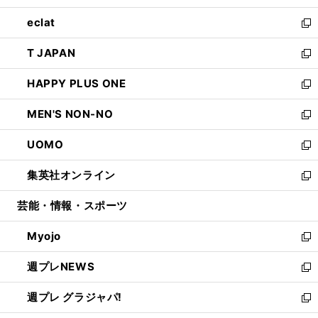
開
ウ
ン
ウ
し
eclat
く
で
ド
ィ
い
新
開
ウ
ン
ウ
し
T JAPAN
く
で
ド
ィ
い
新
開
ウ
ン
ウ
し
HAPPY PLUS ONE
く
で
ド
ィ
い
新
開
ウ
ン
ウ
し
MEN'S NON-NO
く
で
ド
ィ
い
新
開
ウ
ン
ウ
し
UOMO
く
で
ド
ィ
い
新
開
ウ
ン
ウ
し
集英社オンライン
く
で
ド
ィ
い
新
開
ウ
ン
ウ
し
芸能・情報・スポーツ
く
で
ド
ィ
い
開
ウ
ン
ウ
Myojo
く
で
ド
ィ
新
開
ウ
ン
し
週プレNEWS
く
で
ド
い
新
開
ウ
ウ
し
週プレ グラジャパ!
く
で
ィ
い
新
開
ン
ウ
し