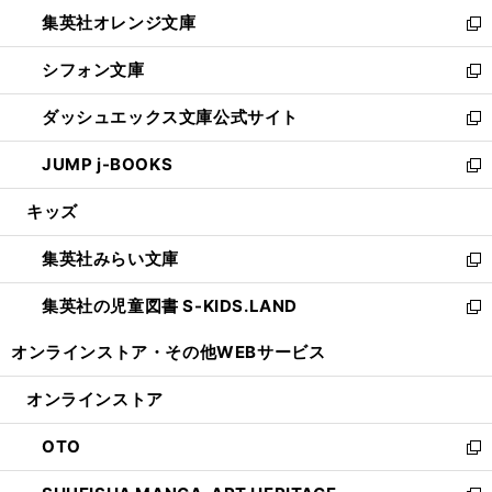
ウ
ン
し
集英社オレンジ文庫
く
で
ド
い
新
開
ウ
ウ
し
シフォン文庫
く
で
ィ
い
新
開
ン
ウ
し
ダッシュエックス文庫公式サイト
く
ド
ィ
い
新
ウ
ン
ウ
し
JUMP j-BOOKS
で
ド
ィ
い
新
開
ウ
ン
ウ
し
キッズ
く
で
ド
ィ
い
開
ウ
ン
ウ
集英社みらい文庫
く
で
ド
ィ
新
開
ウ
ン
し
集英社の児童図書 S-KIDS.LAND
く
で
ド
い
新
開
ウ
ウ
し
オンラインストア・
その他WEBサービス
く
で
ィ
い
開
ン
ウ
オンラインストア
く
ド
ィ
ウ
ン
OTO
で
ド
新
開
ウ
し