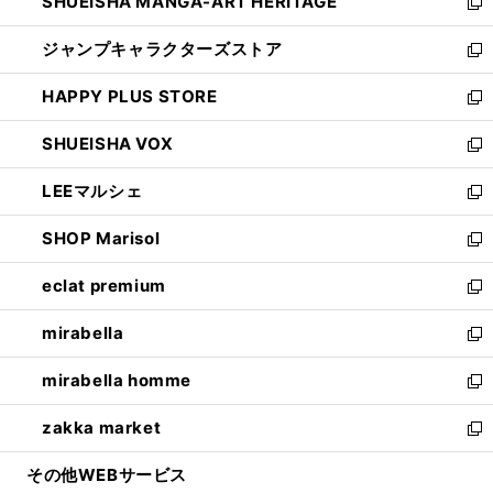
SHUEISHA MANGA-ART HERITAGE
く
で
い
新
開
ウ
し
ジャンプキャラクターズストア
く
ィ
い
新
ン
ウ
し
HAPPY PLUS STORE
ド
ィ
い
新
ウ
ン
ウ
し
SHUEISHA VOX
で
ド
ィ
い
新
開
ウ
ン
ウ
し
LEEマルシェ
く
で
ド
ィ
い
新
開
ウ
ン
ウ
し
SHOP Marisol
く
で
ド
ィ
い
新
開
ウ
ン
ウ
し
eclat premium
く
で
ド
ィ
い
新
開
ウ
ン
ウ
し
mirabella
く
で
ド
ィ
い
新
開
ウ
ン
ウ
し
mirabella homme
く
で
ド
ィ
い
新
開
ウ
ン
ウ
し
zakka market
く
で
ド
ィ
い
新
開
ウ
ン
ウ
し
その他WEBサービス
く
で
ド
ィ
い