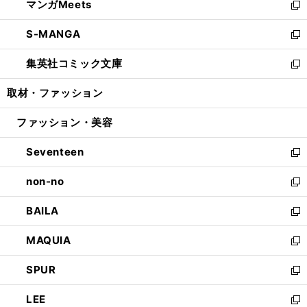
マンガMeets
く
で
ド
ィ
い
新
開
ウ
ン
ウ
し
S-MANGA
く
で
ド
ィ
い
新
開
ウ
ン
ウ
し
集英社コミック文庫
く
で
ド
ィ
い
新
開
ウ
ン
ウ
し
取材・ファッション
く
で
ド
ィ
い
開
ウ
ン
ウ
ファッション・美容
く
で
ド
ィ
開
ウ
ン
Seventeen
く
で
ド
新
開
ウ
し
non-no
く
で
い
新
開
ウ
し
BAILA
く
ィ
い
新
ン
ウ
し
MAQUIA
ド
ィ
い
新
ウ
ン
ウ
し
SPUR
で
ド
ィ
い
新
開
ウ
ン
ウ
し
LEE
く
で
ド
ィ
い
新