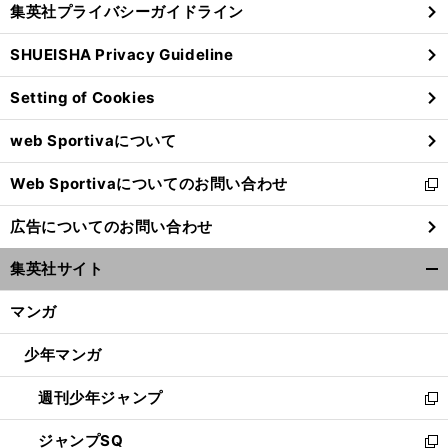
集英社プライバシーガイドライン
い
る
ウ
SHUEISHA Privacy Guideline
ィ
ン
Setting of Cookies
ド
ウ
web Sportivaについて
で
開
Web Sportivaについてのお問い合わせ
く
新
し
広告についてのお問い合わせ
い
ウ
集英社サイト
ィ
開
ン
く/
マンガ
ド
閉
ウ
じ
少年マンガ
で
る
開
週刊少年ジャンプ
く
新
し
ジャンプSQ
い
新