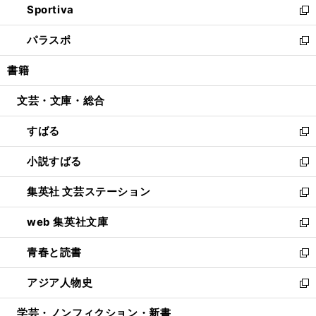
Sportiva
く
ド
ィ
い
新
ウ
ン
ウ
し
パラスポ
で
ド
ィ
い
新
開
ウ
ン
ウ
し
書籍
く
で
ド
ィ
い
開
ウ
ン
ウ
文芸・文庫・総合
く
で
ド
ィ
開
ウ
ン
すばる
く
で
ド
新
開
ウ
し
小説すばる
く
で
い
新
開
ウ
し
集英社 文芸ステーション
く
ィ
い
新
ン
ウ
し
web 集英社文庫
ド
ィ
い
新
ウ
ン
ウ
し
青春と読書
で
ド
ィ
い
新
開
ウ
ン
ウ
し
アジア人物史
く
で
ド
ィ
い
新
開
ウ
ン
ウ
し
学芸・ノンフィクション・新書
く
で
ド
ィ
い