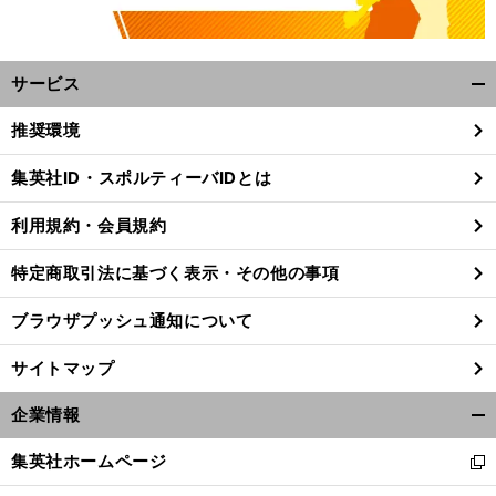
サービス
開
く/
推奨環境
閉
じ
集英社ID・スポルティーバIDとは
る
利用規約・会員規約
特定商取引法に基づく表示・その他の事項
ブラウザプッシュ通知について
サイトマップ
企業情報
開
く/
集英社ホームページ
新
閉
し
じ