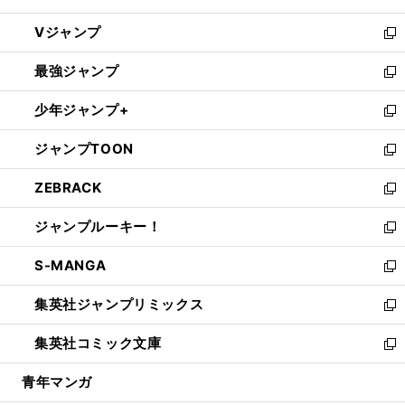
ウ
し
Vジャンプ
ィ
い
新
ン
ウ
し
最強ジャンプ
ド
ィ
い
新
ウ
ン
ウ
し
少年ジャンプ+
で
ド
ィ
い
新
開
ウ
ン
ウ
し
ジャンプTOON
く
で
ド
ィ
い
新
開
ウ
ン
ウ
し
ZEBRACK
く
で
ド
ィ
い
新
開
ウ
ン
ウ
し
ジャンプルーキー！
く
で
ド
ィ
い
新
開
ウ
ン
ウ
し
S-MANGA
く
で
ド
ィ
い
新
開
ウ
ン
ウ
し
集英社ジャンプリミックス
く
で
ド
ィ
い
新
開
ウ
ン
ウ
し
集英社コミック文庫
く
で
ド
ィ
い
新
開
ウ
ン
ウ
し
青年マンガ
く
で
ド
ィ
い
開
ウ
ン
ウ