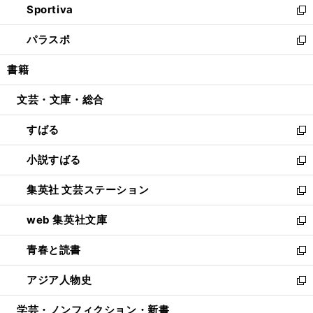
Sportiva
く
ド
ィ
い
新
ウ
ン
ウ
し
パラスポ
で
ド
ィ
い
新
開
ウ
ン
ウ
し
書籍
く
で
ド
ィ
い
開
ウ
ン
ウ
文芸・文庫・総合
く
で
ド
ィ
開
ウ
ン
すばる
く
で
ド
新
開
ウ
し
小説すばる
く
で
い
新
開
ウ
し
集英社 文芸ステーション
く
ィ
い
新
ン
ウ
し
web 集英社文庫
ド
ィ
い
新
ウ
ン
ウ
し
青春と読書
で
ド
ィ
い
新
開
ウ
ン
ウ
し
アジア人物史
く
で
ド
ィ
い
新
開
ウ
ン
ウ
し
学芸・ノンフィクション・新書
く
で
ド
ィ
い