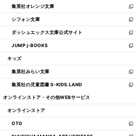
ウ
ン
し
集英社オレンジ文庫
く
で
ド
い
新
開
ウ
ウ
し
シフォン文庫
く
で
ィ
い
新
開
ン
ウ
し
ダッシュエックス文庫公式サイト
く
ド
ィ
い
新
ウ
ン
ウ
し
JUMP j-BOOKS
で
ド
ィ
い
新
開
ウ
ン
ウ
し
キッズ
く
で
ド
ィ
い
開
ウ
ン
ウ
集英社みらい文庫
く
で
ド
ィ
新
開
ウ
ン
し
集英社の児童図書 S-KIDS.LAND
く
で
ド
い
新
開
ウ
ウ
し
オンラインストア・
その他WEBサービス
く
で
ィ
い
開
ン
ウ
オンラインストア
く
ド
ィ
ウ
ン
OTO
で
ド
新
開
ウ
し