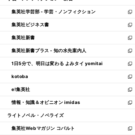
開
ウ
ン
ウ
集英社学芸部 - 学芸・ノンフィクション
く
で
ド
ィ
新
開
ウ
ン
し
集英社ビジネス書
く
で
ド
い
新
開
ウ
ウ
し
集英社新書
く
で
ィ
い
新
開
ン
ウ
し
集英社新書プラス - 知の水先案内人
く
ド
ィ
い
新
ウ
ン
ウ
し
1日5分で、明日は変わる よみタイ yomitai
で
ド
ィ
い
新
開
ウ
ン
ウ
し
kotoba
く
で
ド
ィ
い
新
開
ウ
ン
ウ
し
e!集英社
く
で
ド
ィ
い
新
開
ウ
ン
ウ
し
情報・知識＆オピニオン imidas
く
で
ド
ィ
い
新
開
ウ
ン
ウ
し
ライトノベル・ノベライズ
く
で
ド
ィ
い
開
ウ
ン
ウ
集英社Webマガジン コバルト
く
で
ド
ィ
新
開