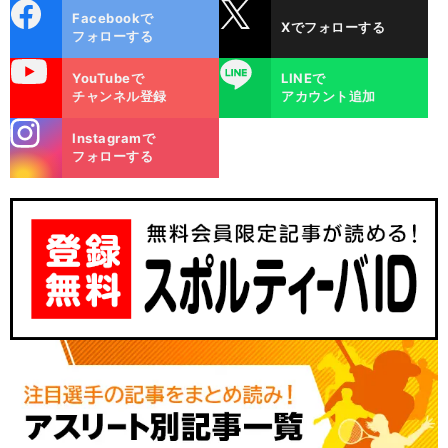
cebo
X
Facebookで
Xでフォローする
ok
フォローする
uTube
LINE
YouTubeで
LINEで
チャンネル登録
アカウント追加
stagra
Instagramで
m
フォローする