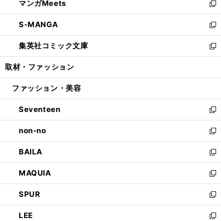
マンガMeets
く
で
ド
ィ
い
新
開
ウ
ン
ウ
し
S-MANGA
く
で
ド
ィ
い
新
開
ウ
ン
ウ
し
集英社コミック文庫
く
で
ド
ィ
い
新
開
ウ
ン
ウ
し
取材・ファッション
く
で
ド
ィ
い
開
ウ
ン
ウ
ファッション・美容
く
で
ド
ィ
開
ウ
ン
Seventeen
く
で
ド
新
開
ウ
し
non-no
く
で
い
新
開
ウ
し
BAILA
く
ィ
い
新
ン
ウ
し
MAQUIA
ド
ィ
い
新
ウ
ン
ウ
し
SPUR
で
ド
ィ
い
新
開
ウ
ン
ウ
し
LEE
く
で
ド
ィ
い
新