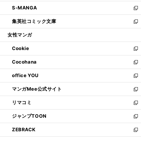
開
ウ
ン
ウ
し
S-MANGA
く
で
ド
ィ
い
新
開
ウ
ン
ウ
し
集英社コミック文庫
く
で
ド
ィ
い
新
開
ウ
ン
ウ
し
女性マンガ
く
で
ド
ィ
い
開
ウ
ン
ウ
Cookie
く
で
ド
ィ
新
開
ウ
ン
し
Cocohana
く
で
ド
い
新
開
ウ
ウ
し
office YOU
く
で
ィ
い
新
開
ン
ウ
し
マンガMee公式サイト
く
ド
ィ
い
新
ウ
ン
ウ
し
リマコミ
で
ド
ィ
い
新
開
ウ
ン
ウ
し
ジャンプTOON
く
で
ド
ィ
い
新
開
ウ
ン
ウ
し
ZEBRACK
く
で
ド
ィ
い
新
開
ウ
ン
ウ
し