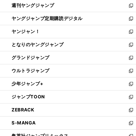
週刊ヤングジャンプ
く
で
ド
ィ
新
開
ウ
ン
し
ヤングジャンプ定期購読デジタル
く
で
ド
い
新
開
ウ
ウ
し
ヤンジャン！
く
で
ィ
い
新
開
ン
ウ
し
となりのヤングジャンプ
く
ド
ィ
い
新
ウ
ン
ウ
し
グランドジャンプ
で
ド
ィ
い
新
開
ウ
ン
ウ
し
ウルトラジャンプ
く
で
ド
ィ
い
新
開
ウ
ン
ウ
し
少年ジャンプ+
く
で
ド
ィ
い
新
開
ウ
ン
ウ
し
ジャンプTOON
く
で
ド
ィ
い
新
開
ウ
ン
ウ
し
ZEBRACK
く
で
ド
ィ
い
新
開
ウ
ン
ウ
し
S-MANGA
く
で
ド
ィ
い
新
開
ウ
ン
ウ
し
集英社ジャンプリミックス
く