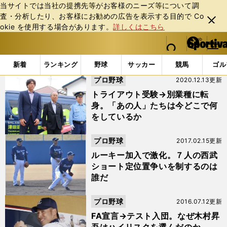
当サイトでは当社の提携先等がお客様のニーズ等について調
査・分析したり、お客様にお勧めの広告を表⽰する⽬的で Co
閉じ
okie を使⽤する場合があります。
詳しくはこちら
る
マイペ
web Sportiva (webスポルティーバ)
検索
メニュ
we
ー
「#木村昇吾」の最新ニュース・ 情報
b
ジ
新着
ランキング
野球
サッカー
競馬
ゴル
ス
プロ野球
2020.12.13更新
ポ
ル
トライアウト受験→別業種に転
テ
身。「あの人」たちは今どこで何
ィ
をしているか
ー
バ
プロ野球
2017.02.15更新
ルーキー加入で激化。７人の西武
ショート定位置争いを制するのは
誰だ
プロ野球
2016.07.12更新
FA宣言→テスト入団。なぜ木村昇