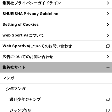
集英社プライバシーガイドライン
い
る
ウ
SHUEISHA Privacy Guideline
ィ
ン
Setting of Cookies
ド
ウ
web Sportivaについて
で
開
Web Sportivaについてのお問い合わせ
く
新
し
広告についてのお問い合わせ
い
ウ
集英社サイト
ィ
開
ン
く/
マンガ
ド
閉
ウ
じ
少年マンガ
で
る
開
週刊少年ジャンプ
く
新
し
ジャンプSQ
い
新