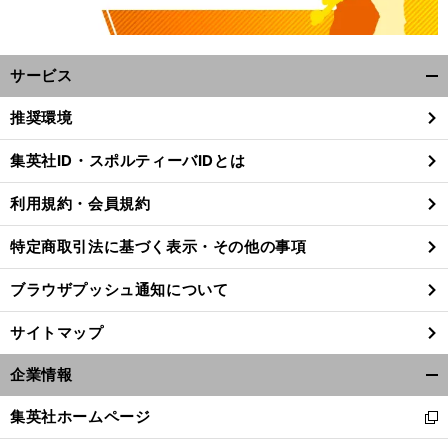
サービス
開
く/
推奨環境
閉
じ
集英社ID・スポルティーバIDとは
る
利用規約・会員規約
特定商取引法に基づく表示・その他の事項
ブラウザプッシュ通知について
サイトマップ
企業情報
開
く/
集英社ホームページ
新
閉
し
じ