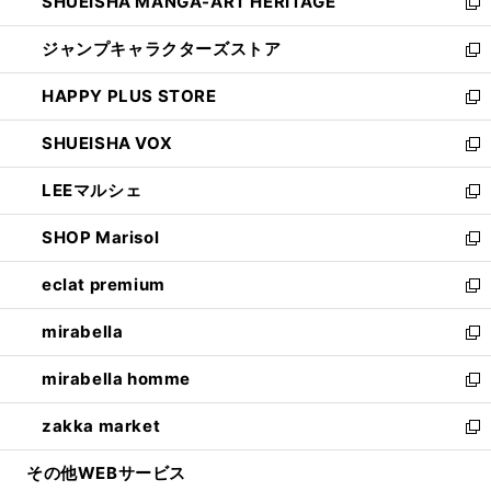
SHUEISHA MANGA-ART HERITAGE
く
で
い
新
開
ウ
し
ジャンプキャラクターズストア
く
ィ
い
新
ン
ウ
し
HAPPY PLUS STORE
ド
ィ
い
新
ウ
ン
ウ
し
SHUEISHA VOX
で
ド
ィ
い
新
開
ウ
ン
ウ
し
LEEマルシェ
く
で
ド
ィ
い
新
開
ウ
ン
ウ
し
SHOP Marisol
く
で
ド
ィ
い
新
開
ウ
ン
ウ
し
eclat premium
く
で
ド
ィ
い
新
開
ウ
ン
ウ
し
mirabella
く
で
ド
ィ
い
新
開
ウ
ン
ウ
し
mirabella homme
く
で
ド
ィ
い
新
開
ウ
ン
ウ
し
zakka market
く
で
ド
ィ
い
新
開
ウ
ン
ウ
し
その他WEBサービス
く
で
ド
ィ
い