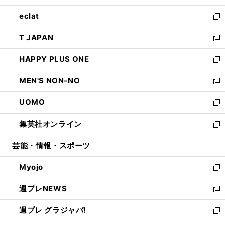
開
ウ
ン
ウ
し
eclat
く
で
ド
ィ
い
新
開
ウ
ン
ウ
し
T JAPAN
く
で
ド
ィ
い
新
開
ウ
ン
ウ
し
HAPPY PLUS ONE
く
で
ド
ィ
い
新
開
ウ
ン
ウ
し
MEN'S NON-NO
く
で
ド
ィ
い
新
開
ウ
ン
ウ
し
UOMO
く
で
ド
ィ
い
新
開
ウ
ン
ウ
し
集英社オンライン
く
で
ド
ィ
い
新
開
ウ
ン
ウ
し
芸能・情報・スポーツ
く
で
ド
ィ
い
開
ウ
ン
ウ
Myojo
く
で
ド
ィ
新
開
ウ
ン
し
週プレNEWS
く
で
ド
い
新
開
ウ
ウ
し
週プレ グラジャパ!
く
で
ィ
い
新
開
ン
ウ
し