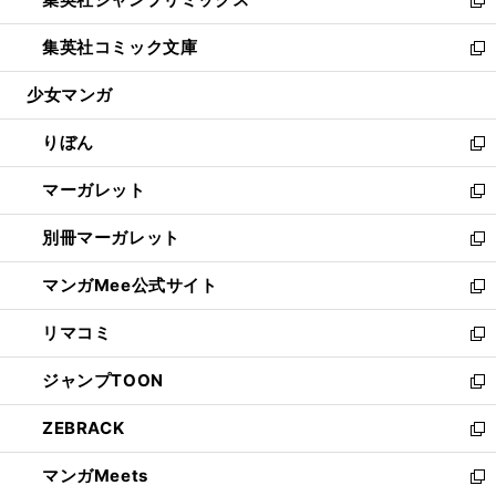
で
ド
ィ
い
新
開
ウ
ン
ウ
し
集英社コミック文庫
く
で
ド
ィ
い
新
開
ウ
ン
ウ
し
少女マンガ
く
で
ド
ィ
い
開
ウ
ン
ウ
りぼん
く
で
ド
ィ
新
開
ウ
ン
し
マーガレット
く
で
ド
い
新
開
ウ
ウ
し
別冊マーガレット
く
で
ィ
い
新
開
ン
ウ
し
マンガMee公式サイト
く
ド
ィ
い
新
ウ
ン
ウ
し
リマコミ
で
ド
ィ
い
新
開
ウ
ン
ウ
し
ジャンプTOON
く
で
ド
ィ
い
新
開
ウ
ン
ウ
し
ZEBRACK
く
で
ド
ィ
い
新
開
ウ
ン
ウ
し
マンガMeets
く
で
ド
ィ
い
新