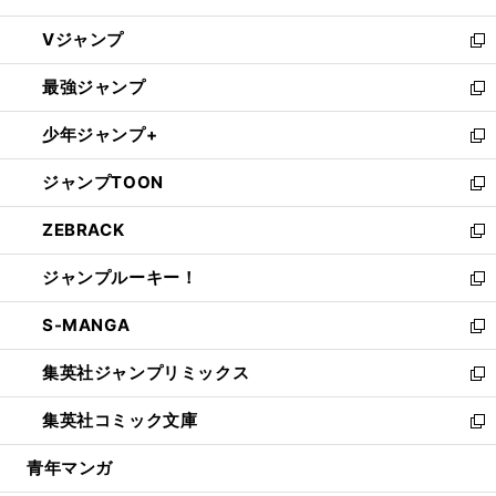
ウ
し
Vジャンプ
ィ
い
新
ン
ウ
し
最強ジャンプ
ド
ィ
い
新
ウ
ン
ウ
し
少年ジャンプ+
で
ド
ィ
い
新
開
ウ
ン
ウ
し
ジャンプTOON
く
で
ド
ィ
い
新
開
ウ
ン
ウ
し
ZEBRACK
く
で
ド
ィ
い
新
開
ウ
ン
ウ
し
ジャンプルーキー！
く
で
ド
ィ
い
新
開
ウ
ン
ウ
し
S-MANGA
く
で
ド
ィ
い
新
開
ウ
ン
ウ
し
集英社ジャンプリミックス
く
で
ド
ィ
い
新
開
ウ
ン
ウ
し
集英社コミック文庫
く
で
ド
ィ
い
新
開
ウ
ン
ウ
し
青年マンガ
く
で
ド
ィ
い
開
ウ
ン
ウ