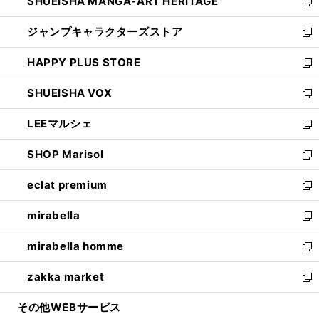
SHUEISHA MANGA-ART HERITAGE
く
で
い
新
開
ウ
し
ジャンプキャラクターズストア
く
ィ
い
新
ン
ウ
し
HAPPY PLUS STORE
ド
ィ
い
新
ウ
ン
ウ
し
SHUEISHA VOX
で
ド
ィ
い
新
開
ウ
ン
ウ
し
LEEマルシェ
く
で
ド
ィ
い
新
開
ウ
ン
ウ
し
SHOP Marisol
く
で
ド
ィ
い
新
開
ウ
ン
ウ
し
eclat premium
く
で
ド
ィ
い
新
開
ウ
ン
ウ
し
mirabella
く
で
ド
ィ
い
新
開
ウ
ン
ウ
し
mirabella homme
く
で
ド
ィ
い
新
開
ウ
ン
ウ
し
zakka market
く
で
ド
ィ
い
新
開
ウ
ン
ウ
し
その他WEBサービス
く
で
ド
ィ
い