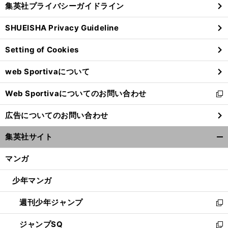
集英社プライバシーガイドライン
い
る
ウ
SHUEISHA Privacy Guideline
ィ
ン
Setting of Cookies
ド
ウ
web Sportivaについて
で
開
Web Sportivaについてのお問い合わせ
く
新
し
広告についてのお問い合わせ
い
ウ
集英社サイト
ィ
開
ン
く/
マンガ
ド
閉
ウ
じ
少年マンガ
で
る
開
週刊少年ジャンプ
く
新
し
ジャンプSQ
い
新