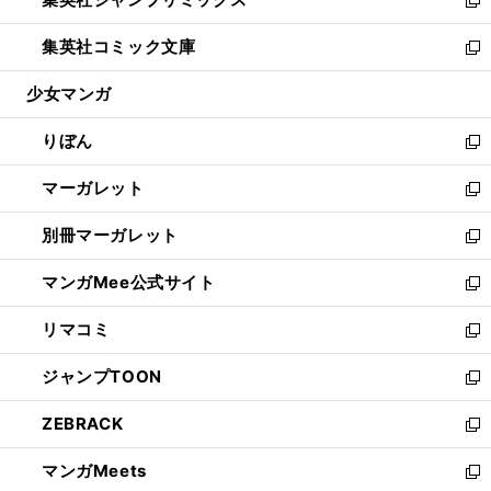
で
ド
ィ
い
新
開
ウ
ン
ウ
し
集英社コミック文庫
く
で
ド
ィ
い
新
開
ウ
ン
ウ
し
少女マンガ
く
で
ド
ィ
い
開
ウ
ン
ウ
りぼん
く
で
ド
ィ
新
開
ウ
ン
し
マーガレット
く
で
ド
い
新
開
ウ
ウ
し
別冊マーガレット
く
で
ィ
い
新
開
ン
ウ
し
マンガMee公式サイト
く
ド
ィ
い
新
ウ
ン
ウ
し
リマコミ
で
ド
ィ
い
新
開
ウ
ン
ウ
し
ジャンプTOON
く
で
ド
ィ
い
新
開
ウ
ン
ウ
し
ZEBRACK
く
で
ド
ィ
い
新
開
ウ
ン
ウ
し
マンガMeets
く
で
ド
ィ
い
新