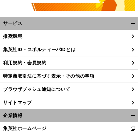
サービス
開
く/
推奨環境
閉
じ
集英社ID・スポルティーバIDとは
る
利用規約・会員規約
特定商取引法に基づく表示・その他の事項
ブラウザプッシュ通知について
サイトマップ
企業情報
開
く/
集英社ホームページ
新
閉
し
じ