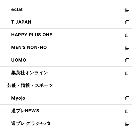
開
ウ
ン
ウ
し
eclat
く
で
ド
ィ
い
新
開
ウ
ン
ウ
し
T JAPAN
く
で
ド
ィ
い
新
開
ウ
ン
ウ
し
HAPPY PLUS ONE
く
で
ド
ィ
い
新
開
ウ
ン
ウ
し
MEN'S NON-NO
く
で
ド
ィ
い
新
開
ウ
ン
ウ
し
UOMO
く
で
ド
ィ
い
新
開
ウ
ン
ウ
し
集英社オンライン
く
で
ド
ィ
い
新
開
ウ
ン
ウ
し
芸能・情報・スポーツ
く
で
ド
ィ
い
開
ウ
ン
ウ
Myojo
く
で
ド
ィ
新
開
ウ
ン
し
週プレNEWS
く
で
ド
い
新
開
ウ
ウ
し
週プレ グラジャパ!
く
で
ィ
い
新
開
ン
ウ
し