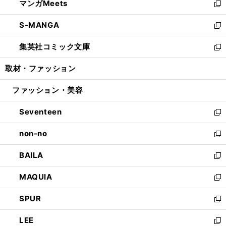
マンガMeets
く
で
ド
ィ
い
新
開
ウ
ン
ウ
し
S-MANGA
く
で
ド
ィ
い
新
開
ウ
ン
ウ
し
集英社コミック文庫
く
で
ド
ィ
い
新
開
ウ
ン
ウ
し
取材・ファッション
く
で
ド
ィ
い
開
ウ
ン
ウ
ファッション・美容
く
で
ド
ィ
開
ウ
ン
Seventeen
く
で
ド
新
開
ウ
し
non-no
く
で
い
新
開
ウ
し
BAILA
く
ィ
い
新
ン
ウ
し
MAQUIA
ド
ィ
い
新
ウ
ン
ウ
し
SPUR
で
ド
ィ
い
新
開
ウ
ン
ウ
し
LEE
く
で
ド
ィ
い
新