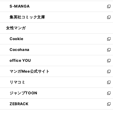
開
ウ
ン
ウ
し
S-MANGA
く
で
ド
ィ
い
新
開
ウ
ン
ウ
し
集英社コミック文庫
く
で
ド
ィ
い
新
開
ウ
ン
ウ
し
女性マンガ
く
で
ド
ィ
い
開
ウ
ン
ウ
Cookie
く
で
ド
ィ
新
開
ウ
ン
し
Cocohana
く
で
ド
い
新
開
ウ
ウ
し
office YOU
く
で
ィ
い
新
開
ン
ウ
し
マンガMee公式サイト
く
ド
ィ
い
新
ウ
ン
ウ
し
リマコミ
で
ド
ィ
い
新
開
ウ
ン
ウ
し
ジャンプTOON
く
で
ド
ィ
い
新
開
ウ
ン
ウ
し
ZEBRACK
く
で
ド
ィ
い
新
開
ウ
ン
ウ
し