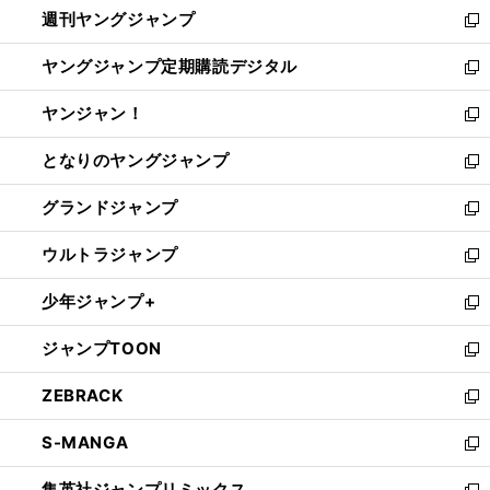
週刊ヤングジャンプ
く
で
ド
ィ
新
開
ウ
ン
し
ヤングジャンプ定期購読デジタル
く
で
ド
い
新
開
ウ
ウ
し
ヤンジャン！
く
で
ィ
い
新
開
ン
ウ
し
となりのヤングジャンプ
く
ド
ィ
い
新
ウ
ン
ウ
し
グランドジャンプ
で
ド
ィ
い
新
開
ウ
ン
ウ
し
ウルトラジャンプ
く
で
ド
ィ
い
新
開
ウ
ン
ウ
し
少年ジャンプ+
く
で
ド
ィ
い
新
開
ウ
ン
ウ
し
ジャンプTOON
く
で
ド
ィ
い
新
開
ウ
ン
ウ
し
ZEBRACK
く
で
ド
ィ
い
新
開
ウ
ン
ウ
し
S-MANGA
く
で
ド
ィ
い
新
開
ウ
ン
ウ
し
集英社ジャンプリミックス
く