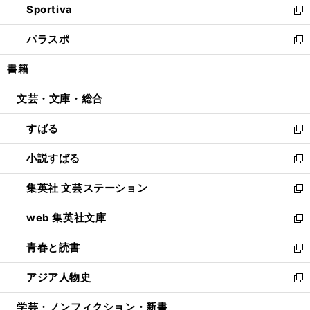
Sportiva
く
ド
ィ
い
新
ウ
ン
ウ
し
パラスポ
で
ド
ィ
い
新
開
ウ
ン
ウ
し
書籍
く
で
ド
ィ
い
開
ウ
ン
ウ
文芸・文庫・総合
く
で
ド
ィ
開
ウ
ン
すばる
く
で
ド
新
開
ウ
し
小説すばる
く
で
い
新
開
ウ
し
集英社 文芸ステーション
く
ィ
い
新
ン
ウ
し
web 集英社文庫
ド
ィ
い
新
ウ
ン
ウ
し
青春と読書
で
ド
ィ
い
新
開
ウ
ン
ウ
し
アジア人物史
く
で
ド
ィ
い
新
開
ウ
ン
ウ
し
学芸・ノンフィクション・新書
く
で
ド
ィ
い