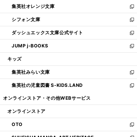
ウ
ン
し
集英社オレンジ文庫
く
で
ド
い
新
開
ウ
ウ
し
シフォン文庫
く
で
ィ
い
新
開
ン
ウ
し
ダッシュエックス文庫公式サイト
く
ド
ィ
い
新
ウ
ン
ウ
し
JUMP j-BOOKS
で
ド
ィ
い
新
開
ウ
ン
ウ
し
キッズ
く
で
ド
ィ
い
開
ウ
ン
ウ
集英社みらい文庫
く
で
ド
ィ
新
開
ウ
ン
し
集英社の児童図書 S-KIDS.LAND
く
で
ド
い
新
開
ウ
ウ
し
オンラインストア・
その他WEBサービス
く
で
ィ
い
開
ン
ウ
オンラインストア
く
ド
ィ
ウ
ン
OTO
で
ド
新
開
ウ
し