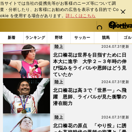
当サイトでは当社の提携先等がお客様のニーズ等について調
査・分析したり、お客様にお勧めの広告を表⽰する⽬的で Co
閉じ
okie を使⽤する場合があります。
詳しくはこちら
る
マイペ
web Sportiva (webスポルティーバ)
検索
メニュ
we
ー
「#旭川東高校」の最新ニュース・ 情報
b
ジ
新着
ランキング
野球
サッカー
競馬
ゴル
ス
陸上
2024.07.31更新
ポ
ル
北口榛花は世界を目指すために日
テ
本大に進学 大学２～３年時の伸
ィ
び悩みをライバルや恩師はどう見
ー
ていたか
バ
陸上
2024.07.31更新
北口榛花は高３で「世界一」へ飛
躍 恩師、ライバルが見た衝撃の
潜在能力
陸上
2024.07.31更新
北口榛花の原点 「やり投」に誘