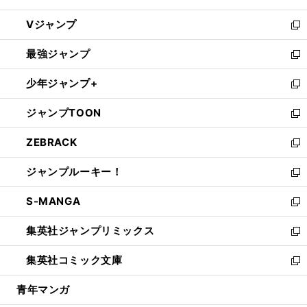
ウ
し
Vジャンプ
ィ
い
新
ン
ウ
し
最強ジャンプ
ド
ィ
い
新
ウ
ン
ウ
し
少年ジャンプ+
で
ド
ィ
い
新
開
ウ
ン
ウ
し
ジャンプTOON
く
で
ド
ィ
い
新
開
ウ
ン
ウ
し
ZEBRACK
く
で
ド
ィ
い
新
開
ウ
ン
ウ
し
ジャンプルーキー！
く
で
ド
ィ
い
新
開
ウ
ン
ウ
し
S-MANGA
く
で
ド
ィ
い
新
開
ウ
ン
ウ
し
集英社ジャンプリミックス
く
で
ド
ィ
い
新
開
ウ
ン
ウ
し
集英社コミック文庫
く
で
ド
ィ
い
新
開
ウ
ン
ウ
し
青年マンガ
く
で
ド
ィ
い
開
ウ
ン
ウ