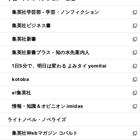
開
ウ
ン
ウ
集英社学芸部 - 学芸・ノンフィクション
く
で
ド
ィ
新
開
ウ
ン
し
集英社ビジネス書
く
で
ド
い
新
開
ウ
ウ
し
集英社新書
く
で
ィ
い
新
開
ン
ウ
し
集英社新書プラス - 知の水先案内人
く
ド
ィ
い
新
ウ
ン
ウ
し
1日5分で、明日は変わる よみタイ yomitai
で
ド
ィ
い
新
開
ウ
ン
ウ
し
kotoba
く
で
ド
ィ
い
新
開
ウ
ン
ウ
し
e!集英社
く
で
ド
ィ
い
新
開
ウ
ン
ウ
し
情報・知識＆オピニオン imidas
く
で
ド
ィ
い
新
開
ウ
ン
ウ
し
ライトノベル・ノベライズ
く
で
ド
ィ
い
開
ウ
ン
ウ
集英社Webマガジン コバルト
く
で
ド
ィ
新
開