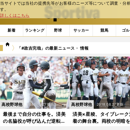
当サイトでは当社の提携先等がお客様のニーズ等について調査・分析し
web Sportiva (webスポルティーバ)
す。
詳しくはこちら
新着
ランキング
野球
サッカー
競馬
ゴル
we
「#政吉完哉」の最新ニュース・ 情報
b
ス
ポ
ル
テ
ィ
ー
バ
高校野球他
高校野球他
2018.08.27更新
2018.08.27更新
最後まで自分の仕事を。済美
済美×星稜、タイブレーク
の名脇役が呼び込んだ逆転サ
着の舞台裏。両校の明暗
ヨナラ満塁弾
けた一瞬の間