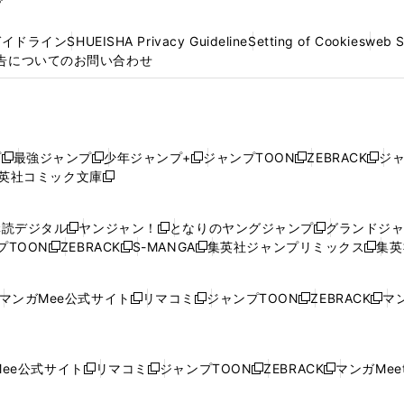
プ
ガイドライン
SHUEISHA Privacy Guideline
Setting of Cookies
web 
告についてのお問い合わせ
プ
最強ジャンプ
少年ジャンプ+
ジャンプTOON
ZEBRACK
ジ
新
新
新
新
新
英社コミック文庫
し
新
し
し
し
し
い
い
し
い
い
い
ウ
ウ
い
ウ
ウ
ウ
購読デジタル
ヤンジャン！
となりのヤングジャンプ
グランドジ
新
新
新
ィ
ィ
ウ
ィ
ィ
ィ
プTOON
ZEBRACK
S-MANGA
集英社ジャンプリミックス
集英
新
し
新
し
新
し
新
ン
ン
ィ
ン
ン
ン
し
い
し
い
し
い
し
ド
ド
ン
ド
ド
ド
い
ウ
い
ウ
い
ウ
い
ウ
ウ
ド
ウ
ウ
ウ
マンガMee公式サイト
リマコミ
ジャンプTOON
ZEBRACK
マン
新
新
新
新
ウ
ィ
ウ
ィ
ウ
ィ
ウ
で
で
ウ
で
で
で
し
し
し
し
し
ィ
ン
ィ
ン
ィ
ン
ィ
開
開
で
開
開
開
い
い
い
い
い
ン
ド
ン
ド
ン
ド
ン
く
く
開
く
く
く
ウ
ウ
ウ
ウ
ウ
ド
ウ
ド
ウ
ド
ウ
ド
ee公式サイト
リマコミ
ジャンプTOON
ZEBRACK
マンガMeet
く
新
新
新
新
ィ
ィ
ィ
ィ
ィ
ウ
で
ウ
で
ウ
で
ウ
し
し
し
し
ン
ン
ン
ン
ン
で
開
で
開
で
開
で