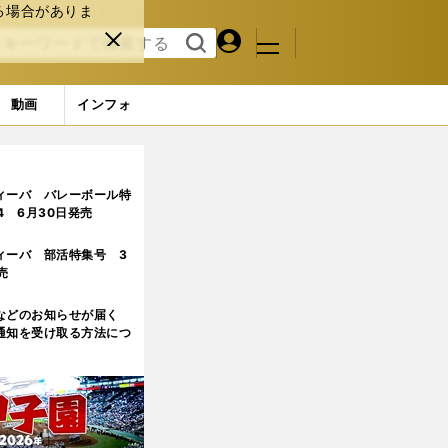
る場合がありま
マイペ
閉じ
検索
メニュ
ー
る
す
ジ
る
動画
インフォ
ィーバ バレーボール特
.4 6月30日発売
ィーバ 部活特集号 3
売
などのお知らせが届く
通知を受け取る方法につ