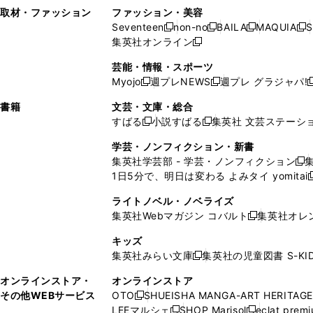
い
し
い
い
ド
ン
ド
ン
取材・ファッション
ファッション・美容
開
く
開
ウ
い
ウ
ウ
ウ
ド
ウ
ド
Seventeen
non-no
BAILA
MAQUIA
S
く
く
新
新
新
新
ィ
ウ
ィ
ィ
で
ウ
で
ウ
集英社オンライン
し
新
し
し
し
ン
ィ
ン
ン
開
で
開
で
い
し
い
い
い
ド
ン
ド
ド
芸能・情報・スポーツ
く
開
く
開
ウ
い
ウ
ウ
ウ
ウ
ド
ウ
ウ
Myojo
週プレNEWS
週プレ グラジャパ!
く
く
新
新
新
ィ
ウ
ィ
ィ
ィ
で
ウ
で
で
し
し
ン
ィ
ン
ン
ン
書籍
文芸・文庫・総合
開
で
開
開
い
い
ド
ン
ド
ド
ド
すばる
小説すばる
集英社 文芸ステーシ
く
開
く
く
新
新
ウ
ウ
ウ
ド
ウ
ウ
ウ
く
し
し
ィ
ィ
学芸・ノンフィクション・新書
で
ウ
で
で
で
い
い
ン
ン
集英社学芸部 - 学芸・ノンフィクション
開
で
開
開
開
新
ウ
ウ
ド
ド
1日5分で、明日は変わる よみタイ yomitai
く
開
く
く
く
し
新
ィ
ィ
ウ
ウ
く
い
ン
ン
ライトノベル・ノベライズ
で
で
ウ
ド
ド
集英社Webマガジン コバルト
集英社オレ
開
開
新
ィ
ウ
ウ
く
く
し
ン
キッズ
で
で
い
ド
集英社みらい文庫
集英社の児童図書 S-KID
開
開
新
ウ
ウ
く
く
し
ィ
オンラインストア・
オンラインストア
で
い
ン
その他WEBサービス
OTO
SHUEISHA MANGA-ART HERITAGE
開
新
ウ
ド
LEEマルシェ
SHOP Marisol
eclat prem
く
し
新
新