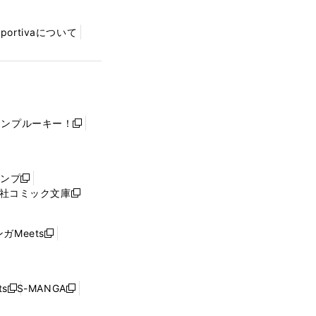
Sportivaについて
ャンプルーキー！
新
し
い
ウ
ャンプ
新
ィ
社コミック文庫
し
新
ン
い
し
ド
ウ
い
ウ
ガMeets
新
ィ
ウ
で
し
ン
ィ
開
い
ド
ン
く
ウ
ウ
ド
s
S-MANGA
新
新
ィ
で
ウ
し
し
ン
開
で