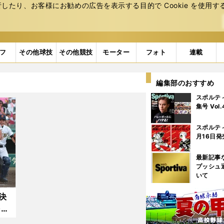
たり、お客様にお勧めの広告を表⽰する⽬的で Cookie を使⽤す
フ
その他球技
その他競技
モーター
フォト
連載
編集部のおすすめ
スポルテ
集号 Vol
スポルテ
月16日発
最新記事
プッシュ
いて
決
を分