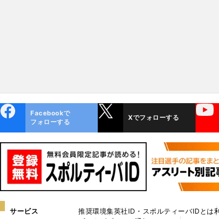
ebo
X
YouTube
Facebookで
Xでフォローする
ok
フォローする
サービス
推奨環境
集英社ID・スポルティーバIDとは