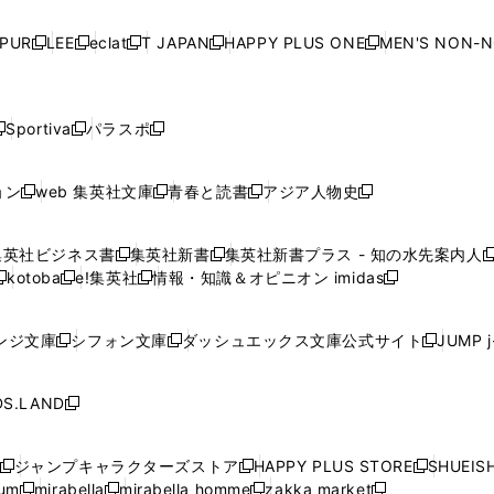
い
い
い
い
ド
ド
ド
ド
ド
開
く
開
く
開
く
開
ウ
ウ
ウ
ウ
ウ
ウ
ウ
ウ
ウ
PUR
LEE
eclat
T JAPAN
HAPPY PLUS ONE
MEN'S NON-
く
く
く
く
新
新
新
新
新
ィ
ィ
ィ
ィ
で
で
で
で
で
し
し
し
し
し
ン
ン
ン
ン
開
開
開
開
開
い
い
い
い
い
ド
ド
ド
ド
く
く
く
く
く
ウ
ウ
ウ
ウ
ウ
ウ
ウ
ウ
ウ
Sportiva
パラスポ
新
新
ィ
ィ
ィ
ィ
ィ
で
で
で
で
し
し
し
ン
ン
ン
ン
ン
開
開
開
開
い
い
い
ド
ド
ド
ド
ド
ョン
web 集英社文庫
青春と読書
アジア人物史
く
く
く
く
新
新
新
新
ウ
ウ
ウ
ウ
ウ
ウ
ウ
ウ
し
し
し
し
ィ
ィ
ィ
で
で
で
で
で
い
い
い
い
ン
ン
ン
集英社ビジネス書
集英社新書
集英社新書プラス - 知の水先案内人
開
開
開
開
開
新
新
新
ウ
ウ
ウ
ウ
ド
ド
ド
kotoba
e!集英社
情報・知識＆オピニオン imidas
く
く
く
く
く
新
し
新
し
新
ィ
ィ
ィ
ィ
ウ
ウ
ウ
し
し
い
し
い
し
ン
ン
ン
ン
で
で
で
い
い
ウ
い
ウ
い
ド
ド
ド
ド
ンジ文庫
シフォン文庫
ダッシュエックス文庫公式サイト
JUMP 
開
開
開
新
新
新
ウ
ウ
ィ
ウ
ィ
ウ
ウ
ウ
ウ
ウ
く
く
く
し
し
し
ィ
ィ
ン
ィ
ン
ィ
で
で
で
で
い
い
い
ン
ン
ド
ン
ド
ン
S.LAND
開
開
開
開
新
ウ
ウ
ウ
ド
ド
ウ
ド
ウ
ド
く
く
く
く
し
ィ
ィ
ィ
ウ
ウ
で
ウ
で
ウ
い
ン
ン
ン
ジャンプキャラクターズストア
HAPPY PLUS STORE
SHUEIS
で
で
開
で
開
で
新
新
新
ウ
ド
ド
ド
ium
mirabella
mirabella homme
zakka market
開
開
く
開
く
開
し
新
新
新
し
新
し