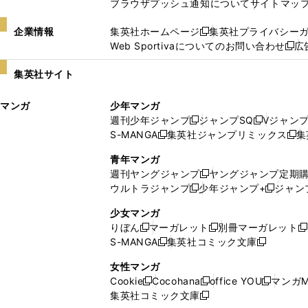
ブラウザプッシュ通知について
サイトマッ
企業情報
集英社ホームページ
集英社プライバシー
新
Web Sportivaについてのお問い合わせ
広
し
新
い
し
集英社サイト
ウ
い
ィ
ウ
マンガ
少年マンガ
ン
ィ
週刊少年ジャンプ
ジャンプSQ
Vジャン
ド
ン
新
新
S-MANGA
集英社ジャンプリミックス
集
ウ
ド
新
し
し
新
で
ウ
し
い
い
し
青年マンガ
開
で
い
ウ
ウ
い
週刊ヤングジャンプ
ヤングジャンプ定期
新
く
開
ウ
ィ
ィ
ウ
ウルトラジャンプ
少年ジャンプ+
ジャン
新
し
新
く
ィ
ン
ン
ィ
し
い
し
ン
ド
ド
ン
少女マンガ
い
ウ
い
ド
ウ
ウ
ド
りぼん
マーガレット
別冊マーガレット
新
新
新
ウ
ィ
ウ
ウ
で
で
ウ
S-MANGA
集英社コミック文庫
し
新
し
新
ィ
ン
ィ
で
開
開
で
い
し
い
し
ン
ド
ン
女性マンガ
開
く
く
開
ウ
い
ウ
い
ド
ウ
ド
Cookie
Cocohana
office YOU
マンガM
く
く
新
新
新
ィ
ウ
ィ
ウ
ウ
で
ウ
集英社コミック文庫
し
新
し
し
ン
ィ
ン
ィ
で
開
で