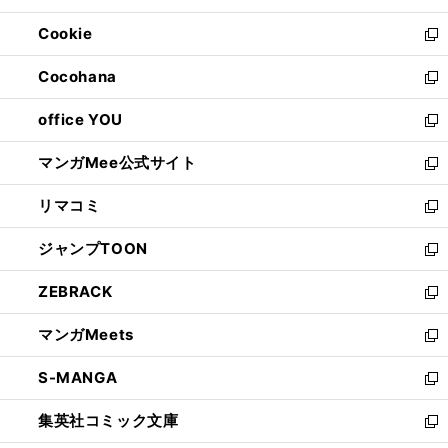
開
ウ
ン
ウ
Cookie
く
で
ド
ィ
新
開
ウ
ン
し
Cocohana
く
で
ド
い
新
開
ウ
ウ
し
office YOU
く
で
ィ
い
新
開
ン
ウ
し
マンガMee公式サイト
く
ド
ィ
い
新
ウ
ン
ウ
し
リマコミ
で
ド
ィ
い
新
開
ウ
ン
ウ
し
ジャンプTOON
く
で
ド
ィ
い
新
開
ウ
ン
ウ
し
ZEBRACK
く
で
ド
ィ
い
新
開
ウ
ン
ウ
し
マンガMeets
く
で
ド
ィ
い
新
開
ウ
ン
ウ
し
S-MANGA
く
で
ド
ィ
い
新
開
ウ
ン
ウ
し
集英社コミック文庫
く
で
ド
ィ
い
新
開
ウ
ン
ウ
し