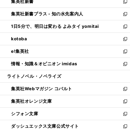
集英社新書
く
で
ィ
い
新
開
ン
ウ
し
集英社新書プラス - 知の水先案内人
く
ド
ィ
い
新
ウ
ン
ウ
し
1日5分で、明日は変わる よみタイ yomitai
で
ド
ィ
い
新
開
ウ
ン
ウ
し
kotoba
く
で
ド
ィ
い
新
開
ウ
ン
ウ
し
e!集英社
く
で
ド
ィ
い
新
開
ウ
ン
ウ
し
情報・知識＆オピニオン imidas
く
で
ド
ィ
い
新
開
ウ
ン
ウ
し
ライトノベル・ノベライズ
く
で
ド
ィ
い
開
ウ
ン
ウ
集英社Webマガジン コバルト
く
で
ド
ィ
新
開
ウ
ン
し
集英社オレンジ文庫
く
で
ド
い
新
開
ウ
ウ
し
シフォン文庫
く
で
ィ
い
新
開
ン
ウ
し
ダッシュエックス文庫公式サイト
く
ド
ィ
い
新