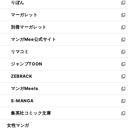
りぼん
く
で
ド
ィ
新
開
ウ
ン
し
マーガレット
く
で
ド
い
新
開
ウ
ウ
し
別冊マーガレット
く
で
ィ
い
新
開
ン
ウ
し
マンガMee公式サイト
く
ド
ィ
い
新
ウ
ン
ウ
し
リマコミ
で
ド
ィ
い
新
開
ウ
ン
ウ
し
ジャンプTOON
く
で
ド
ィ
い
新
開
ウ
ン
ウ
し
ZEBRACK
く
で
ド
ィ
い
新
開
ウ
ン
ウ
し
マンガMeets
く
で
ド
ィ
い
新
開
ウ
ン
ウ
し
S-MANGA
く
で
ド
ィ
い
新
開
ウ
ン
ウ
し
集英社コミック文庫
く
で
ド
ィ
い
新
開
ウ
ン
ウ
し
女性マンガ
く
で
ド
ィ
い