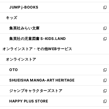
ウ
ン
ウ
し
JUMP j-BOOKS
で
ド
ィ
い
新
開
ウ
ン
ウ
し
キッズ
く
で
ド
ィ
い
開
ウ
ン
ウ
集英社みらい文庫
く
で
ド
ィ
新
開
ウ
ン
し
集英社の児童図書 S-KIDS.LAND
く
で
ド
い
新
開
ウ
ウ
し
オンラインストア・
その他WEBサービス
く
で
ィ
い
開
ン
ウ
オンラインストア
く
ド
ィ
ウ
ン
OTO
で
ド
新
開
ウ
し
SHUEISHA MANGA-ART HERITAGE
く
で
い
新
開
ウ
し
ジャンプキャラクターズストア
く
ィ
い
新
ン
ウ
し
HAPPY PLUS STORE
ド
ィ
い
新
ウ
ン
ウ
し