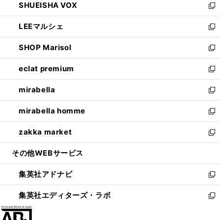
SHUEISHA VOX
で
ド
ィ
い
新
開
ウ
ン
ウ
し
LEEマルシェ
く
で
ド
ィ
い
新
開
ウ
ン
ウ
し
SHOP Marisol
く
で
ド
ィ
い
新
開
ウ
ン
ウ
し
eclat premium
く
で
ド
ィ
い
新
開
ウ
ン
ウ
し
mirabella
く
で
ド
ィ
い
新
開
ウ
ン
ウ
し
mirabella homme
く
で
ド
ィ
い
新
開
ウ
ン
ウ
し
zakka market
く
で
ド
ィ
い
新
開
ウ
ン
ウ
し
その他WEBサービス
く
で
ド
ィ
い
開
ウ
ン
ウ
集英社アドナビ
く
で
ド
ィ
新
開
ウ
ン
し
集英社エディターズ・ラボ
く
で
ド
い
新
開
ウ
ウ
し
く
で
ィ
い