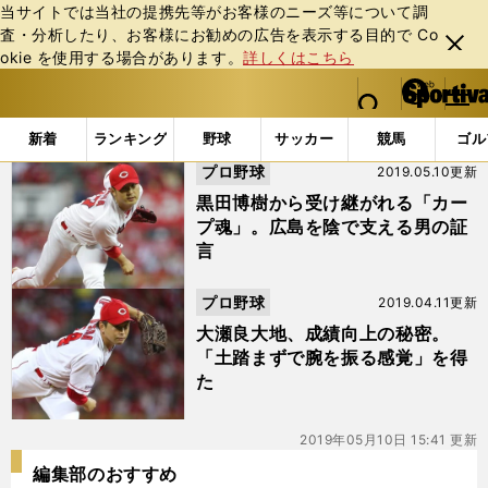
当サイトでは当社の提携先等がお客様のニーズ等について調
査・分析したり、お客様にお勧めの広告を表⽰する⽬的で Co
閉じ
okie を使⽤する場合があります。
詳しくはこちら
る
マイペ
web Sportiva (webスポルティーバ)
検索
メニュ
we
ー
「#操育」の最新ニュース・ 情報
b
ジ
新着
ランキング
野球
サッカー
競馬
ゴル
ス
プロ野球
2019.05.10更新
ポ
ル
黒田博樹から受け継がれる「カー
テ
プ魂」。広島を陰で支える男の証
ィ
言
ー
バ
プロ野球
2019.04.11更新
大瀬良大地、成績向上の秘密。
「土踏まずで腕を振る感覚」を得
た
2019年05月10日 15:41 更新
編集部のおすすめ