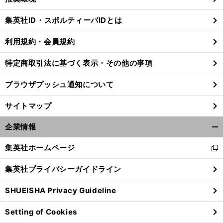
閉
じ
集英社ID・スポルティーバIDとは
る
利用規約・会員規約
特定商取引法に基づく表示・その他の事項
ブラウザプッシュ通知について
サイトマップ
企業情報
開
く/
集英社ホームページ
新
閉
し
じ
集英社プライバシーガイドライン
い
る
ウ
SHUEISHA Privacy Guideline
ィ
ン
Setting of Cookies
ド