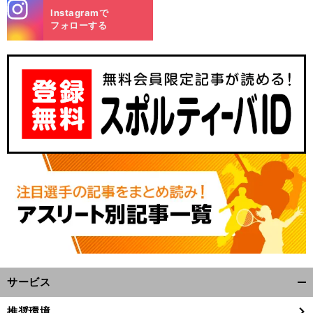
stagra
Instagramで
m
フォローする
サービス
開
く/
推奨環境