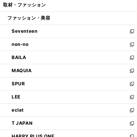
取材・ファッション
く
で
ド
ィ
い
開
ウ
ン
ウ
ファッション・美容
く
で
ド
ィ
開
ウ
ン
Seventeen
く
で
ド
新
開
ウ
し
non-no
く
で
い
新
開
ウ
し
BAILA
く
ィ
い
新
ン
ウ
し
MAQUIA
ド
ィ
い
新
ウ
ン
ウ
し
SPUR
で
ド
ィ
い
新
開
ウ
ン
ウ
し
LEE
く
で
ド
ィ
い
新
開
ウ
ン
ウ
し
eclat
く
で
ド
ィ
い
新
開
ウ
ン
ウ
し
T JAPAN
く
で
ド
ィ
い
新
開
ウ
ン
ウ
し
HAPPY PLUS ONE
く
で
ド