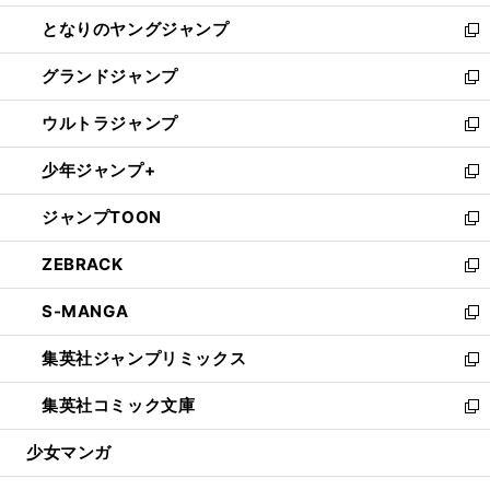
開
ン
ウ
し
となりのヤングジャンプ
く
ド
ィ
い
新
ウ
ン
ウ
し
グランドジャンプ
で
ド
ィ
い
新
開
ウ
ン
ウ
し
ウルトラジャンプ
く
で
ド
ィ
い
新
開
ウ
ン
ウ
し
少年ジャンプ+
く
で
ド
ィ
い
新
開
ウ
ン
ウ
し
ジャンプTOON
く
で
ド
ィ
い
新
開
ウ
ン
ウ
し
ZEBRACK
く
で
ド
ィ
い
新
開
ウ
ン
ウ
し
S-MANGA
く
で
ド
ィ
い
新
開
ウ
ン
ウ
し
集英社ジャンプリミックス
く
で
ド
ィ
い
新
開
ウ
ン
ウ
し
集英社コミック文庫
く
で
ド
ィ
い
新
開
ウ
ン
ウ
し
少女マンガ
く
で
ド
ィ
い
開
ウ
ン
ウ