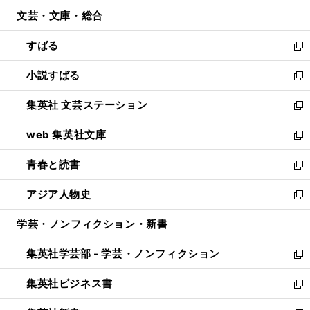
開
ウ
ン
ウ
文芸・文庫・総合
く
で
ド
ィ
開
ウ
ン
すばる
く
で
ド
新
開
ウ
し
小説すばる
く
で
い
新
開
ウ
し
集英社 文芸ステーション
く
ィ
い
新
ン
ウ
し
web 集英社文庫
ド
ィ
い
新
ウ
ン
ウ
し
青春と読書
で
ド
ィ
い
新
開
ウ
ン
ウ
し
アジア人物史
く
で
ド
ィ
い
新
開
ウ
ン
ウ
し
学芸・ノンフィクション・新書
く
で
ド
ィ
い
開
ウ
ン
ウ
集英社学芸部 - 学芸・ノンフィクション
く
で
ド
ィ
新
開
ウ
ン
し
集英社ビジネス書
く
で
ド
い
新
開
ウ
ウ
し