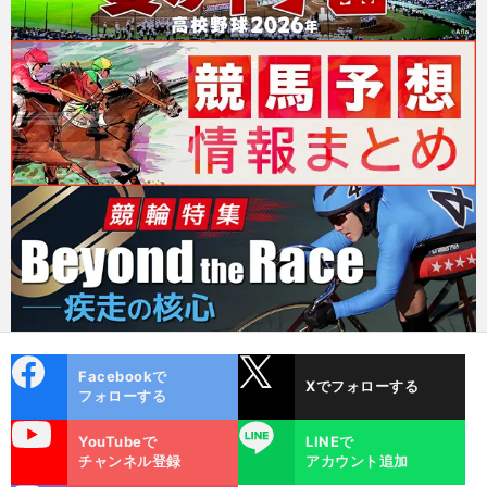
cebo
X
Facebookで
Xでフォローする
ok
フォローする
uTube
LINE
YouTubeで
LINEで
チャンネル登録
アカウント追加