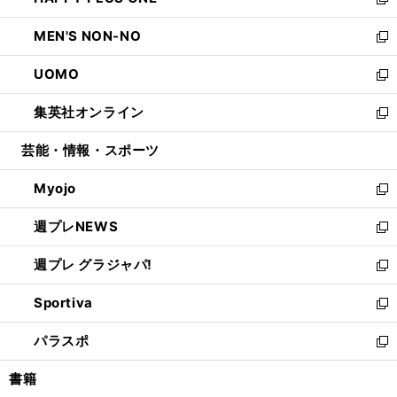
ィ
い
新
開
ウ
ン
ウ
し
MEN'S NON-NO
く
で
ド
ィ
い
新
開
ウ
ン
ウ
し
UOMO
く
で
ド
ィ
い
新
開
ウ
ン
ウ
し
集英社オンライン
く
で
ド
ィ
い
新
開
ウ
ン
ウ
し
芸能・情報・スポーツ
く
で
ド
ィ
い
開
ウ
ン
ウ
Myojo
く
で
ド
ィ
新
開
ウ
ン
し
週プレNEWS
く
で
ド
い
新
開
ウ
ウ
し
週プレ グラジャパ!
く
で
ィ
い
新
開
ン
ウ
し
Sportiva
く
ド
ィ
い
新
ウ
ン
ウ
し
パラスポ
で
ド
ィ
い
新
開
ウ
ン
ウ
し
書籍
く
で
ド
ィ
い