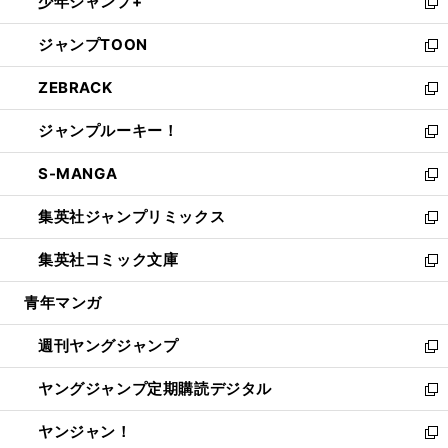
少年ジャンプ+
で
ド
ィ
い
新
開
ウ
ン
ウ
し
ジャンプTOON
く
で
ド
ィ
い
新
開
ウ
ン
ウ
し
ZEBRACK
く
で
ド
ィ
い
新
開
ウ
ン
ウ
し
ジャンプルーキー！
く
で
ド
ィ
い
新
開
ウ
ン
ウ
し
S-MANGA
く
で
ド
ィ
い
新
開
ウ
ン
ウ
し
集英社ジャンプリミックス
く
で
ド
ィ
い
新
開
ウ
ン
ウ
し
集英社コミック文庫
く
で
ド
ィ
い
新
開
ウ
ン
ウ
し
青年マンガ
く
で
ド
ィ
い
開
ウ
ン
ウ
週刊ヤングジャンプ
く
で
ド
ィ
新
開
ウ
ン
し
ヤングジャンプ定期購読デジタル
く
で
ド
い
新
開
ウ
ウ
し
ヤンジャン！
く
で
ィ
い
新