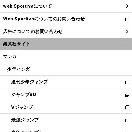
ウ
web Sportivaについて
で
開
Web Sportivaについてのお問い合わせ
く
新
し
広告についてのお問い合わせ
い
ウ
集英社サイト
ィ
開
ン
く/
マンガ
ド
閉
ウ
じ
少年マンガ
で
る
開
週刊少年ジャンプ
く
新
し
ジャンプSQ
い
新
ウ
し
Vジャンプ
ィ
い
新
ン
ウ
し
最強ジャンプ
ド
ィ
い
新
ウ
ン
ウ
し