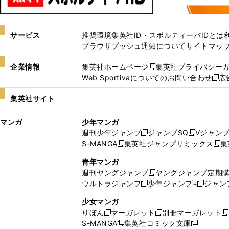
サービス
推奨環境
集英社ID・スポルティーバIDとは
ブラウザプッシュ通知について
サイトマッ
企業情報
集英社ホームページ
集英社プライバシー
新
Web Sportivaについてのお問い合わせ
広
し
新
い
し
集英社サイト
ウ
い
ィ
ウ
マンガ
少年マンガ
ン
ィ
週刊少年ジャンプ
ジャンプSQ
Vジャン
ド
ン
新
新
S-MANGA
集英社ジャンプリミックス
集
ウ
ド
新
し
し
新
で
ウ
し
い
い
し
青年マンガ
開
で
い
ウ
ウ
い
週刊ヤングジャンプ
ヤングジャンプ定期
新
く
開
ウ
ィ
ィ
ウ
ウルトラジャンプ
少年ジャンプ+
ジャン
新
し
新
く
ィ
ン
ン
ィ
し
い
し
ン
ド
ド
ン
少女マンガ
い
ウ
い
ド
ウ
ウ
ド
りぼん
マーガレット
別冊マーガレット
新
新
新
ウ
ィ
ウ
ウ
で
で
ウ
S-MANGA
集英社コミック文庫
し
新
し
新
ィ
ン
ィ