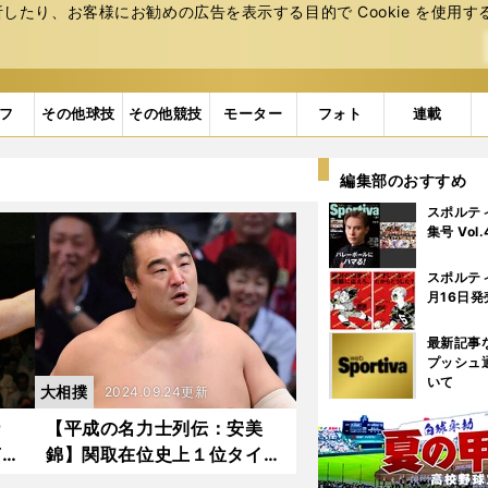
たり、お客様にお勧めの広告を表⽰する⽬的で Cookie を使⽤す
フ
その他球技
その他競技
モーター
フォト
連載
編集部のおすすめ
スポルテ
集号 Vol
スポルテ
月16日発
最新記事
プッシュ
いて
大相撲
2024.09.24更新
乃
【平成の名力士列伝：安美
声も
錦】関取在位史上１位タイ
」
数多のケガを強さの源にして