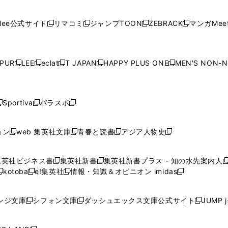
開
開
で
開
開
開
い
い
い
い
い
ン
ド
ン
ド
ン
ド
ン
く
く
開
く
く
く
ウ
ウ
ウ
ウ
ウ
ド
ウ
ド
ウ
ド
ウ
ド
ee公式サイト
リマコミ
ジャンプTOON
ZEBRACK
マンガMeet
く
新
新
新
新
ィ
ィ
ィ
ィ
ィ
ウ
で
ウ
で
ウ
で
ウ
し
し
し
し
ン
ン
ン
ン
ン
で
開
で
開
で
開
で
い
い
い
い
ド
ド
ド
ド
ド
開
く
開
く
開
く
開
ウ
ウ
ウ
ウ
ウ
ウ
ウ
ウ
ウ
PUR
LEE
eclat
T JAPAN
HAPPY PLUS ONE
MEN'S NON-
く
く
く
く
新
新
新
新
新
ィ
ィ
ィ
ィ
で
で
で
で
で
し
し
し
し
し
ン
ン
ン
ン
開
開
開
開
開
い
い
い
い
い
ド
ド
ド
ド
く
く
く
く
く
ウ
ウ
ウ
ウ
ウ
ウ
ウ
ウ
ウ
Sportiva
パラスポ
新
新
ィ
ィ
ィ
ィ
ィ
で
で
で
で
し
し
し
ン
ン
ン
ン
ン
開
開
開
開
い
い
い
ド
ド
ド
ド
ド
ョン
web 集英社文庫
青春と読書
アジア人物史
く
く
く
く
新
新
新
新
ウ
ウ
ウ
ウ
ウ
ウ
ウ
ウ
し
し
し
し
ィ
ィ
ィ
で
で
で
で
で
い
い
い
い
ン
ン
ン
集英社ビジネス書
集英社新書
集英社新書プラス - 知の水先案内人
開
開
開
開
開
新
新
新
ウ
ウ
ウ
ウ
ド
ド
ド
kotoba
e!集英社
情報・知識＆オピニオン imidas
く
く
く
く
く
新
し
新
し
新
ィ
ィ
ィ
ィ
ウ
ウ
ウ
し
し
い
し
い
し
ン
ン
ン
ン
で
で
で
い
い
ウ
い
ウ
い
ド
ド
ド
ド
ンジ文庫
シフォン文庫
ダッシュエックス文庫公式サイト
JUMP 
開
開
開
新
新
新
ウ
ウ
ィ
ウ
ィ
ウ
ウ
ウ
ウ
ウ
く
く
く
し
し
し
ィ
ィ
ン
ィ
ン
ィ
で
で
で
で
い
い
い
ン
ン
ド
ン
ド
ン