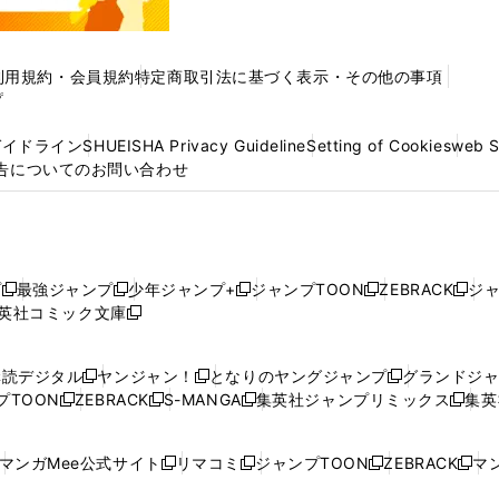
利用規約・会員規約
特定商取引法に基づく表示・その他の事項
プ
ガイドライン
SHUEISHA Privacy Guideline
Setting of Cookies
web 
告についてのお問い合わせ
プ
最強ジャンプ
少年ジャンプ+
ジャンプTOON
ZEBRACK
ジ
新
新
新
新
新
英社コミック文庫
し
新
し
し
し
し
い
い
し
い
い
い
ウ
ウ
い
ウ
ウ
ウ
購読デジタル
ヤンジャン！
となりのヤングジャンプ
グランドジ
新
新
新
ィ
ィ
ウ
ィ
ィ
ィ
プTOON
ZEBRACK
S-MANGA
集英社ジャンプリミックス
集英
新
し
新
し
新
し
新
ン
ン
ィ
ン
ン
ン
し
い
し
い
し
い
し
ド
ド
ン
ド
ド
ド
い
ウ
い
ウ
い
ウ
い
ウ
ウ
ド
ウ
ウ
ウ
マンガMee公式サイト
リマコミ
ジャンプTOON
ZEBRACK
マン
新
新
新
新
ウ
ィ
ウ
ィ
ウ
ィ
ウ
で
で
ウ
で
で
で
し
し
し
し
し
ィ
ン
ィ
ン
ィ
ン
ィ