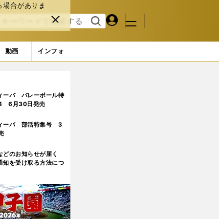
る場合がありま
マイペ
閉じ
検索
メニュ
ー
る
す
ジ
る
動画
インフォ
ィーバ バレーボール特
.4 6月30日発売
ィーバ 部活特集号 3
売
などのお知らせが届く
通知を受け取る方法につ