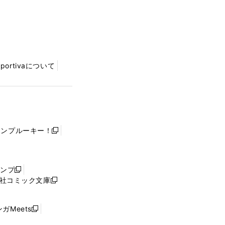
Sportivaについて
ャンプルーキー！
新
し
い
ウ
ャンプ
新
ィ
社コミック文庫
し
新
ン
い
し
ド
ウ
い
ウ
ガMeets
新
ィ
ウ
で
し
ン
ィ