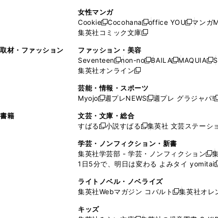
で
開
開
で
い
し
い
し
ン
ド
ン
女性マンガ
開
く
く
開
ウ
い
ウ
い
ド
ウ
ド
Cookie
Cocohana
office YOU
マンガM
く
く
新
新
新
ィ
ウ
ィ
ウ
ウ
で
ウ
集英社コミック文庫
し
新
し
し
ン
ィ
ン
ィ
で
開
で
い
し
い
い
ド
ン
ド
ン
取材・ファッション
ファッション・美容
開
く
開
ウ
い
ウ
ウ
ウ
ド
ウ
ド
Seventeen
non-no
BAILA
MAQUIA
S
く
く
新
新
新
新
ィ
ウ
ィ
ィ
で
ウ
で
ウ
集英社オンライン
し
新
し
し
し
ン
ィ
ン
ン
開
で
開
で
い
し
い
い
い
ド
ン
ド
ド
芸能・情報・スポーツ
く
開
く
開
ウ
い
ウ
ウ
ウ
ウ
ド
ウ
ウ
Myojo
週プレNEWS
週プレ グラジャパ!
く
く
新
新
新
ィ
ウ
ィ
ィ
ィ
で
ウ
で
で
し
し
ン
ィ
ン
ン
ン
書籍
文芸・文庫・総合
開
で
開
開
い
い
ド
ン
ド
ド
ド
すばる
小説すばる
集英社 文芸ステーシ
く
開
く
く
新
新
ウ
ウ
ウ
ド
ウ
ウ
ウ
く
し
し
ィ
ィ
学芸・ノンフィクション・新書
で
ウ
で
で
で
い
い
ン
ン
集英社学芸部 - 学芸・ノンフィクション
開
で
開
開
開
新
ウ
ウ
ド
ド
1日5分で、明日は変わる よみタイ yomitai
く
開
く
く
く
し
新
ィ
ィ
ウ
ウ
く
い
ン
ン
ライトノベル・ノベライズ
で
で
ウ
ド
ド
集英社Webマガジン コバルト
集英社オレ
開
開
新
ィ
ウ
ウ
く
く
し
ン
キッズ
で
で
い
ド