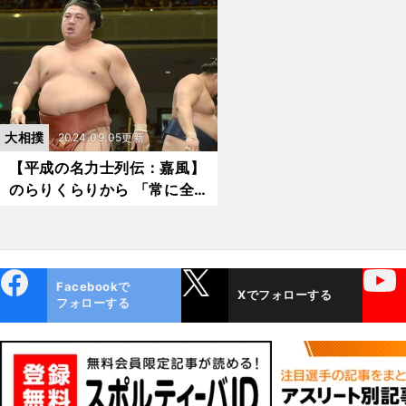
乗り越え続けた底知れぬ「大
として鬼気迫る相撲道を
和魂」
だ
大相撲
2024.09.05更新
【平成の名力士列伝：嘉風】
のらりくらりから 「常に全
力」へ 地元の声援をきっか
けに転換した相撲道
ebo
X
YouTube
Facebookで
Xでフォローする
ok
フォローする