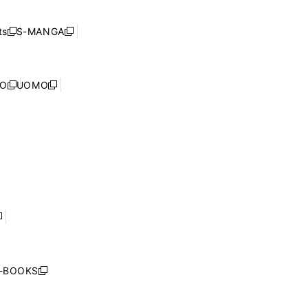
開
い
ド
ン
く
ウ
ウ
ド
s
S-MANGA
新
新
ィ
で
ウ
し
し
ン
開
で
い
い
ド
く
開
ウ
ウ
ウ
NO
UOMO
く
新
新
ィ
ィ
で
し
し
ン
ン
開
い
い
ド
ド
く
ウ
ウ
ウ
ウ
ィ
ィ
で
で
ン
ン
開
開
ド
ド
く
く
ウ
ウ
で
で
開
開
く
く
し
い
ウ
j-BOOKS
新
ィ
し
ン
い
ド