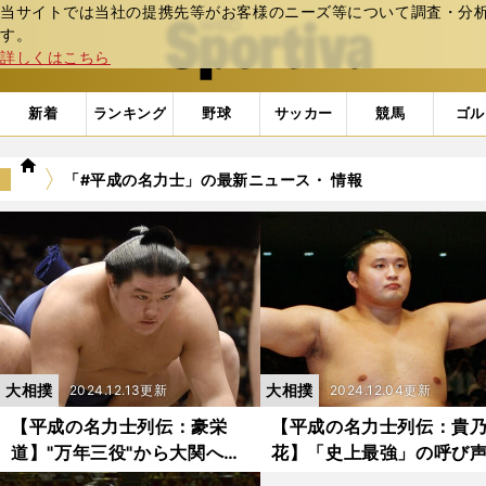
当サイトでは当社の提携先等がお客様のニーズ等について調査・分析し
web Sportiva (webスポルティーバ)
す。
詳しくはこちら
新着
ランキング
野球
サッカー
競馬
ゴル
we
「#平成の名力士」の最新ニュース・ 情報
b
ス
ポ
ル
テ
ィ
ー
バ
大相撲
大相撲
2024.12.13更新
2024.12.04更新
【平成の名力士列伝：豪栄
【平成の名力士列伝：貴
道】"万年三役"から大関への
花】「史上最強」の呼び
昇進、８度のカド番と難局を
高い大横綱 「父の分け身