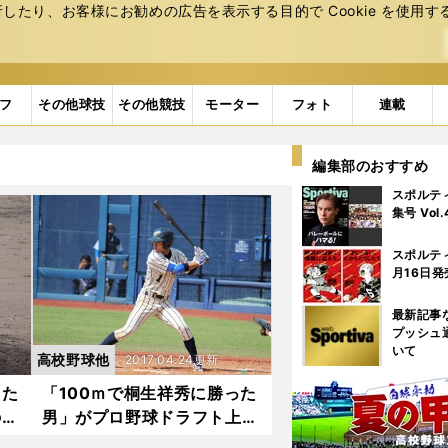
たり、お客様にお勧めの広告を表⽰する⽬的で Cookie を使⽤す
フ
その他球技
その他競技
モーター
フォト
連載
編集部のおすすめ
スポルテ
集号 Vol
スポルテ
月16日発
最新記事
プッシュ
いて
高校野球他
2017.04.24更新
トた
「100ｍで桐生祥秀に勝った
のド
男」がプロ野球ドラフト上位
候補に急浮上