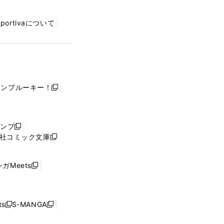
Sportivaについて
ャンプルーキー！
新
し
い
ウ
ャンプ
新
ィ
社コミック文庫
し
新
ン
い
し
ド
ウ
い
ウ
ガMeets
新
ィ
ウ
で
し
ン
ィ
開
い
ド
ン
く
ウ
ウ
ド
s
S-MANGA
新
新
ィ
で
ウ
し
し
ン
開
で