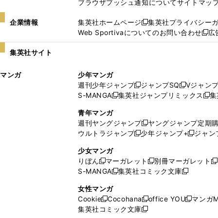
ブラウザプッシュ通知について
サイトマッ
企業情報
集英社ホームページ
集英社プライバシー
新
Web Sportivaについてのお問い合わせ
広
し
新
い
し
集英社サイト
ウ
い
ィ
ウ
マンガ
少年マンガ
ン
ィ
週刊少年ジャンプ
ジャンプSQ
Vジャン
ド
ン
新
新
S-MANGA
集英社ジャンプリミックス
集
ウ
ド
新
し
し
新
で
ウ
し
い
い
し
青年マンガ
開
で
い
ウ
ウ
い
週刊ヤングジャンプ
ヤングジャンプ定期
新
く
開
ウ
ィ
ィ
ウ
ウルトラジャンプ
少年ジャンプ+
ジャン
新
し
新
く
ィ
ン
ン
ィ
し
い
し
ン
ド
ド
ン
少女マンガ
い
ウ
い
ド
ウ
ウ
ド
りぼん
マーガレット
別冊マーガレット
新
新
新
ウ
ィ
ウ
ウ
で
で
ウ
S-MANGA
集英社コミック文庫
し
新
し
新
ィ
ン
ィ
で
開
開
で
い
し
い
し
ン
ド
ン
女性マンガ
開
く
く
開
ウ
い
ウ
い
ド
ウ
ド
Cookie
Cocohana
office YOU
マンガM
く
く
新
新
新
ィ
ウ
ィ
ウ
ウ
で
ウ
集英社コミック文庫
し
新
し
し
ン
ィ
ン
ィ
で
開
で