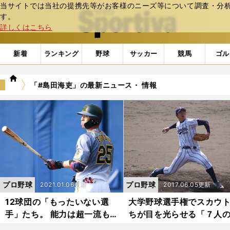
当サイトでは当社の提携先等がお客様のニーズ等について調査・分析し
web Sportiva (webスポルティーバ)
す。
詳しくはこちら
新着
ランキング
野球
サッカー
競馬
ゴル
we
「#島田海吏」の最新ニュース・ 情報
b
ス
ポ
ル
テ
ィ
ー
バ
プロ野球
プロ野球
2021.01.06更新
2017.06.05更新
12球団の「もったいない選
大学野球選手権でスカウ
手」たち。 能力は超一流も
ちが目を光らせる「７人
定位置奪取できない【2020
ラフト候補」