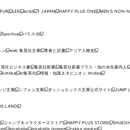
い
い
い
い
ド
ド
ド
ド
ド
開
く
開
く
開
く
開
ウ
ウ
ウ
ウ
ウ
ウ
ウ
ウ
ウ
PUR
LEE
eclat
T JAPAN
HAPPY PLUS ONE
MEN'S NON-
く
く
く
く
新
新
新
新
新
ィ
ィ
ィ
ィ
で
で
で
で
で
し
し
し
し
し
ン
ン
ン
ン
開
開
開
開
開
い
い
い
い
い
ド
ド
ド
ド
く
く
く
く
く
ウ
ウ
ウ
ウ
ウ
ウ
ウ
ウ
ウ
Sportiva
パラスポ
新
新
ィ
ィ
ィ
ィ
ィ
で
で
で
で
し
し
し
ン
ン
ン
ン
ン
開
開
開
開
い
い
い
ド
ド
ド
ド
ド
ョン
web 集英社文庫
青春と読書
アジア人物史
く
く
く
く
新
新
新
新
ウ
ウ
ウ
ウ
ウ
ウ
ウ
ウ
し
し
し
し
ィ
ィ
ィ
で
で
で
で
で
い
い
い
い
ン
ン
ン
集英社ビジネス書
集英社新書
集英社新書プラス - 知の水先案内人
開
開
開
開
開
新
新
新
ウ
ウ
ウ
ウ
ド
ド
ド
kotoba
e!集英社
情報・知識＆オピニオン imidas
く
く
く
く
く
新
し
新
し
新
ィ
ィ
ィ
ィ
ウ
ウ
ウ
し
し
い
し
い
し
ン
ン
ン
ン
で
で
で
い
い
ウ
い
ウ
い
ド
ド
ド
ド
ンジ文庫
シフォン文庫
ダッシュエックス文庫公式サイト
JUMP 
開
開
開
新
新
新
ウ
ウ
ィ
ウ
ィ
ウ
ウ
ウ
ウ
ウ
く
く
く
し
し
し
ィ
ィ
ン
ィ
ン
ィ
で
で
で
で
い
い
い
ン
ン
ド
ン
ド
ン
S.LAND
開
開
開
開
新
ウ
ウ
ウ
ド
ド
ウ
ド
ウ
ド
く
く
く
く
し
ィ
ィ
ィ
ウ
ウ
で
ウ
で
ウ
い
ン
ン
ン
ジャンプキャラクターズストア
HAPPY PLUS STORE
SHUEIS
で
で
開
で
開
で
新
新
新
ウ
ド
ド
ド
ium
mirabella
mirabella homme
zakka market
開
開
く
開
く
開
し
新
新
新
し
新
し