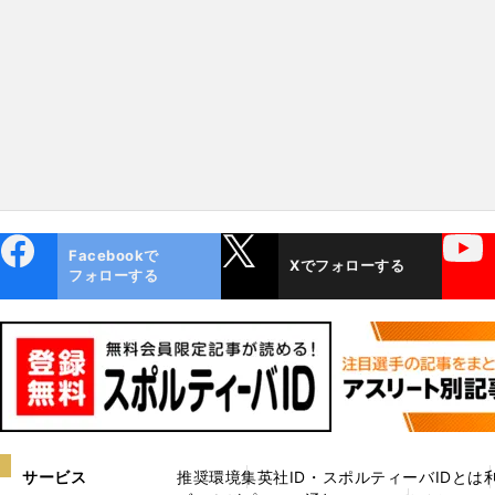
人気記事】
ebo
X
YouTube
Facebookで
Xでフォローする
ok
フォローする
サービス
推奨環境
集英社ID・スポルティーバIDとは