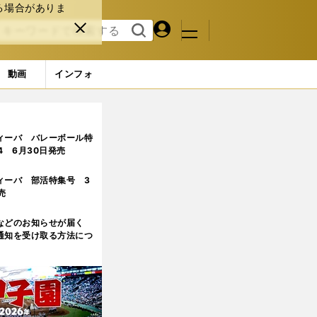
る場合がありま
マイペ
閉じ
検索
メニュ
ー
る
す
ジ
る
動画
インフォ
ィーバ バレーボール特
.4 6月30日発売
ィーバ 部活特集号 3
売
などのお知らせが届く
通知を受け取る方法につ