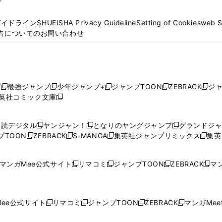
プ
ガイドライン
SHUEISHA Privacy Guideline
Setting of Cookies
web 
告についてのお問い合わせ
プ
最強ジャンプ
少年ジャンプ+
ジャンプTOON
ZEBRACK
ジ
新
新
新
新
新
英社コミック文庫
し
新
し
し
し
し
い
い
し
い
い
い
ウ
ウ
い
ウ
ウ
ウ
購読デジタル
ヤンジャン！
となりのヤングジャンプ
グランドジ
新
新
新
ィ
ィ
ウ
ィ
ィ
ィ
プTOON
ZEBRACK
S-MANGA
集英社ジャンプリミックス
集英
新
し
新
し
新
し
新
ン
ン
ィ
ン
ン
ン
し
い
し
い
し
い
し
ド
ド
ン
ド
ド
ド
い
ウ
い
ウ
い
ウ
い
ウ
ウ
ド
ウ
ウ
ウ
マンガMee公式サイト
リマコミ
ジャンプTOON
ZEBRACK
マン
新
新
新
新
ウ
ィ
ウ
ィ
ウ
ィ
ウ
で
で
ウ
で
で
で
し
し
し
し
し
ィ
ン
ィ
ン
ィ
ン
ィ
開
開
で
開
開
開
い
い
い
い
い
ン
ド
ン
ド
ン
ド
ン
く
く
開
く
く
く
ウ
ウ
ウ
ウ
ウ
ド
ウ
ド
ウ
ド
ウ
ド
ee公式サイト
リマコミ
ジャンプTOON
ZEBRACK
マンガMeet
く
新
新
新
新
ィ
ィ
ィ
ィ
ィ
ウ
で
ウ
で
ウ
で
ウ
し
し
し
し
ン
ン
ン
ン
ン
で
開
で
開
で
開
で