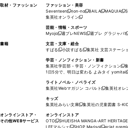
い
し
い
い
ド
ン
ド
ン
取材・ファッション
ファッション・美容
開
く
開
ウ
い
ウ
ウ
ウ
ド
ウ
ド
Seventeen
non-no
BAILA
MAQUIA
S
く
く
新
新
新
新
ィ
ウ
ィ
ィ
で
ウ
で
ウ
集英社オンライン
し
新
し
し
し
ン
ィ
ン
ン
開
で
開
で
い
し
い
い
い
ド
ン
ド
ド
芸能・情報・スポーツ
く
開
く
開
ウ
い
ウ
ウ
ウ
ウ
ド
ウ
ウ
Myojo
週プレNEWS
週プレ グラジャパ!
く
く
新
新
新
ィ
ウ
ィ
ィ
ィ
で
ウ
で
で
し
し
ン
ィ
ン
ン
ン
書籍
文芸・文庫・総合
開
で
開
開
い
い
ド
ン
ド
ド
ド
すばる
小説すばる
集英社 文芸ステーシ
く
開
く
く
新
新
ウ
ウ
ウ
ド
ウ
ウ
ウ
く
し
し
ィ
ィ
学芸・ノンフィクション・新書
で
ウ
で
で
で
い
い
ン
ン
集英社学芸部 - 学芸・ノンフィクション
開
で
開
開
開
新
ウ
ウ
ド
ド
1日5分で、明日は変わる よみタイ yomitai
く
開
く
く
く
し
新
ィ
ィ
ウ
ウ
く
い
ン
ン
ライトノベル・ノベライズ
で
で
ウ
ド
ド
集英社Webマガジン コバルト
集英社オレ
開
開
新
ィ
ウ
ウ
く
く
し
ン
キッズ
で
で
い
ド
集英社みらい文庫
集英社の児童図書 S-KID
開
開
新
ウ
ウ
く
く
し
ィ
オンラインストア・
オンラインストア
で
い
ン
その他WEBサービス
OTO
SHUEISHA MANGA-ART HERITAGE
開
新
ウ
ド
LEEマルシェ
SHOP Marisol
eclat prem
く
し
新
新