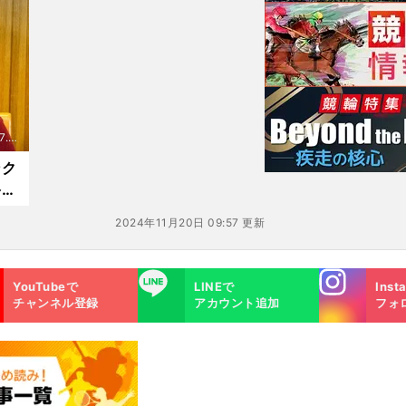
現場とフロントが両輪で回っ
ていけるかどうか」
7.1
ンク
終わ
2024年11月20日 09:57 更新
Instagra
LINE
YouTubeで
LINEで
Inst
m
チャンネル登録
アカウント追加
フォ