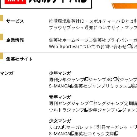
サービス
推奨環境
集英社ID・スポルティーバIDとは
ブラウザプッシュ通知について
サイトマッ
企業情報
集英社ホームページ
集英社プライバシー
新
Web Sportivaについてのお問い合わせ
広
し
新
い
し
集英社サイト
ウ
い
ィ
ウ
マンガ
少年マンガ
ン
ィ
週刊少年ジャンプ
ジャンプSQ
Vジャン
ド
ン
新
新
S-MANGA
集英社ジャンプリミックス
集
ウ
ド
新
し
し
新
で
ウ
し
い
い
し
青年マンガ
開
で
い
ウ
ウ
い
週刊ヤングジャンプ
ヤングジャンプ定期
新
く
開
ウ
ィ
ィ
ウ
ウルトラジャンプ
少年ジャンプ+
ジャン
新
し
新
く
ィ
ン
ン
ィ
し
い
し
ン
ド
ド
ン
少女マンガ
い
ウ
い
ド
ウ
ウ
ド
りぼん
マーガレット
別冊マーガレット
新
新
新
ウ
ィ
ウ
ウ
で
で
ウ
S-MANGA
集英社コミック文庫
し
新
し
新
ィ
ン
ィ