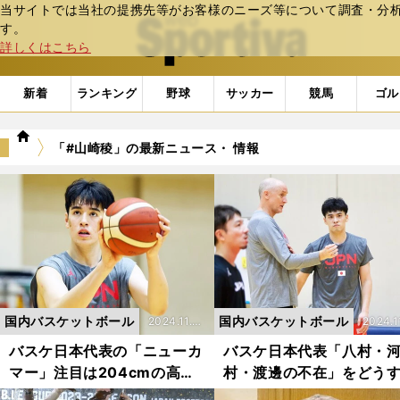
当サイトでは当社の提携先等がお客様のニーズ等について調査・分析し
web Sportiva (webスポルティーバ)
す。
詳しくはこちら
新着
ランキング
野球
サッカー
競馬
ゴル
we
「#山崎稜」の最新ニュース・ 情報
b
ス
ポ
ル
テ
ィ
ー
バ
国内バスケットボール
国内バスケットボール
2024.11.2
2024.1
0更新
0更新
バスケ日本代表の「ニューカ
バスケ日本代表「八村・
マー」注目は204cmの高校
村・渡邊の不在」をどう
生ビッグマン ダイブも3P
る ホーバスHC２期目の