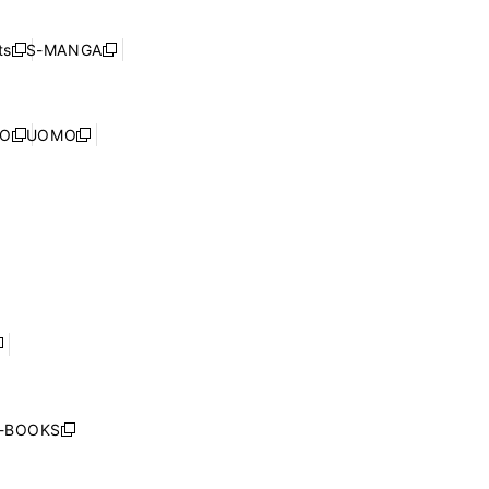
開
い
ド
ン
く
ウ
ウ
ド
s
S-MANGA
新
新
ィ
で
ウ
し
し
ン
開
で
い
い
ド
く
開
ウ
ウ
ウ
NO
UOMO
く
新
新
ィ
ィ
で
し
し
ン
ン
開
い
い
ド
ド
く
ウ
ウ
ウ
ウ
ィ
ィ
で
で
ン
ン
開
開
ド
ド
く
く
ウ
ウ
で
で
開
開
く
く
し
い
ウ
j-BOOKS
新
ィ
し
ン
い
ド