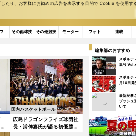
たり、お客様にお勧めの広告を表⽰する⽬的で Cookie を使⽤す
フ
その他球技
その他競技
モーター
フォト
連載
編集部のおすすめ
スポルテ
集号 Vol
スポルテ
月16日発
最新記事
プッシュ
いて
国内バスケットボール
1.2
2024.06.0
1更新
河
広島ドラゴンフライズ球団社
す
長・浦伸嘉氏が語る初優勝に
新
至るまでの背景「重要なのは