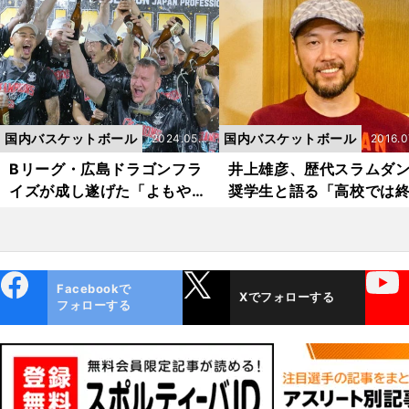
もできる期待の原石
たなキーマンは？
国内バスケットボール
国内バスケットボール
2024.05.3
2016.0
1更新
2更新
Bリーグ・広島ドラゴンフラ
井上雄彦、歴代スラムダ
イズが成し遂げた「よもや→
奨学生と語る「高校では
もしや→まさか」の初優勝
れない、君へ。」
その名は全国区に
ebo
X
YouTube
Facebookで
Xでフォローする
ok
フォローする