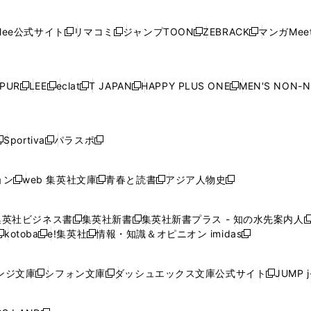
開
開
で
開
開
開
い
い
い
い
い
ン
ド
ン
ド
ン
ド
ン
く
く
開
く
く
く
ウ
ウ
ウ
ウ
ウ
ド
ウ
ド
ウ
ド
ウ
ド
ee公式サイト
リマコミ
ジャンプTOON
ZEBRACK
マンガMeet
く
新
新
新
新
ィ
ィ
ィ
ィ
ィ
ウ
で
ウ
で
ウ
で
ウ
し
し
し
し
ン
ン
ン
ン
ン
で
開
で
開
で
開
で
い
い
い
い
ド
ド
ド
ド
ド
開
く
開
く
開
く
開
ウ
ウ
ウ
ウ
ウ
ウ
ウ
ウ
ウ
PUR
LEE
eclat
T JAPAN
HAPPY PLUS ONE
MEN'S NON-
く
く
く
く
新
新
新
新
新
ィ
ィ
ィ
ィ
で
で
で
で
で
し
し
し
し
し
ン
ン
ン
ン
開
開
開
開
開
い
い
い
い
い
ド
ド
ド
ド
く
く
く
く
く
ウ
ウ
ウ
ウ
ウ
ウ
ウ
ウ
ウ
Sportiva
パラスポ
新
新
ィ
ィ
ィ
ィ
ィ
で
で
で
で
し
し
し
ン
ン
ン
ン
ン
開
開
開
開
い
い
い
ド
ド
ド
ド
ド
ョン
web 集英社文庫
青春と読書
アジア人物史
く
く
く
く
新
新
新
新
ウ
ウ
ウ
ウ
ウ
ウ
ウ
ウ
し
し
し
し
ィ
ィ
ィ
で
で
で
で
で
い
い
い
い
ン
ン
ン
集英社ビジネス書
集英社新書
集英社新書プラス - 知の水先案内人
開
開
開
開
開
新
新
新
ウ
ウ
ウ
ウ
ド
ド
ド
kotoba
e!集英社
情報・知識＆オピニオン imidas
く
く
く
く
く
新
し
新
し
新
ィ
ィ
ィ
ィ
ウ
ウ
ウ
し
し
い
し
い
し
ン
ン
ン
ン
で
で
で
い
い
ウ
い
ウ
い
ド
ド
ド
ド
ンジ文庫
シフォン文庫
ダッシュエックス文庫公式サイト
JUMP 
開
開
開
新
新
新
ウ
ウ
ィ
ウ
ィ
ウ
ウ
ウ
ウ
ウ
く
く
く
し
し
し
ィ
ィ
ン
ィ
ン
ィ
で
で
で
で
い
い
い
ン
ン
ド
ン
ド
ン