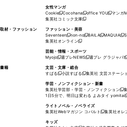
で
開
開
で
い
し
い
し
ン
ド
ン
女性マンガ
開
く
く
開
ウ
い
ウ
い
ド
ウ
ド
Cookie
Cocohana
office YOU
マンガM
く
く
新
新
新
ィ
ウ
ィ
ウ
ウ
で
ウ
集英社コミック文庫
し
新
し
し
ン
ィ
ン
ィ
で
開
で
い
し
い
い
ド
ン
ド
ン
取材・ファッション
ファッション・美容
開
く
開
ウ
い
ウ
ウ
ウ
ド
ウ
ド
Seventeen
non-no
BAILA
MAQUIA
S
く
く
新
新
新
新
ィ
ウ
ィ
ィ
で
ウ
で
ウ
集英社オンライン
し
新
し
し
し
ン
ィ
ン
ン
開
で
開
で
い
し
い
い
い
ド
ン
ド
ド
芸能・情報・スポーツ
く
開
く
開
ウ
い
ウ
ウ
ウ
ウ
ド
ウ
ウ
Myojo
週プレNEWS
週プレ グラジャパ!
く
く
新
新
新
ィ
ウ
ィ
ィ
ィ
で
ウ
で
で
し
し
ン
ィ
ン
ン
ン
書籍
文芸・文庫・総合
開
で
開
開
い
い
ド
ン
ド
ド
ド
すばる
小説すばる
集英社 文芸ステーシ
く
開
く
く
新
新
ウ
ウ
ウ
ド
ウ
ウ
ウ
く
し
し
ィ
ィ
学芸・ノンフィクション・新書
で
ウ
で
で
で
い
い
ン
ン
集英社学芸部 - 学芸・ノンフィクション
開
で
開
開
開
新
ウ
ウ
ド
ド
1日5分で、明日は変わる よみタイ yomitai
く
開
く
く
く
し
新
ィ
ィ
ウ
ウ
く
い
ン
ン
ライトノベル・ノベライズ
で
で
ウ
ド
ド
集英社Webマガジン コバルト
集英社オレ
開
開
新
ィ
ウ
ウ
く
く
し
ン
キッズ
で
で
い
ド