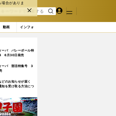
る場合がありま
マイペ
閉じ
検索
メニュ
ー
る
す
ジ
る
動画
インフォ
ィーバ バレーボール特
.4 6月30日発売
ィーバ 部活特集号 3
売
などのお知らせが届く
通知を受け取る方法につ