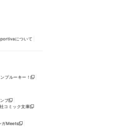
Sportivaについて
ャンプルーキー！
新
し
い
ウ
ャンプ
新
ィ
社コミック文庫
し
新
ン
い
し
ド
ウ
い
ウ
ガMeets
新
ィ
ウ
で
し
ン
ィ