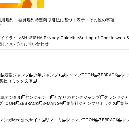
利用規約・会員規約
特定商取引法に基づく表示・その他の事項
プ
ガイドライン
SHUEISHA Privacy Guideline
Setting of Cookies
web 
告についてのお問い合わせ
プ
最強ジャンプ
少年ジャンプ+
ジャンプTOON
ZEBRACK
ジ
新
新
新
新
新
英社コミック文庫
し
新
し
し
し
し
い
い
し
い
い
い
ウ
ウ
い
ウ
ウ
ウ
購読デジタル
ヤンジャン！
となりのヤングジャンプ
グランドジ
新
新
新
ィ
ィ
ウ
ィ
ィ
ィ
プTOON
ZEBRACK
S-MANGA
集英社ジャンプリミックス
集英
新
し
新
し
新
し
新
ン
ン
ィ
ン
ン
ン
し
い
し
い
し
い
し
ド
ド
ン
ド
ド
ド
い
ウ
い
ウ
い
ウ
い
ウ
ウ
ド
ウ
ウ
ウ
マンガMee公式サイト
リマコミ
ジャンプTOON
ZEBRACK
マン
新
新
新
新
ウ
ィ
ウ
ィ
ウ
ィ
ウ
で
で
ウ
で
で
で
し
し
し
し
し
ィ
ン
ィ
ン
ィ
ン
ィ