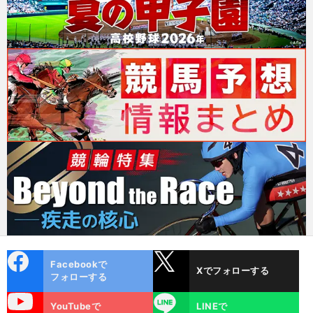
cebo
X
Facebookで
Xでフォローする
ok
フォローする
uTube
LINE
YouTubeで
LINEで