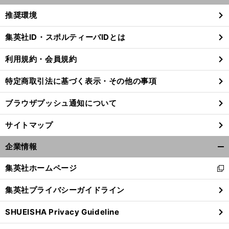
く/
推奨環境
閉
じ
集英社ID・スポルティーバIDとは
る
利用規約・会員規約
特定商取引法に基づく表示・その他の事項
ブラウザプッシュ通知について
サイトマップ
企業情報
開
く/
集英社ホームページ
新
閉
し
じ
集英社プライバシーガイドライン
い
る
ウ
SHUEISHA Privacy Guideline
ィ
ン