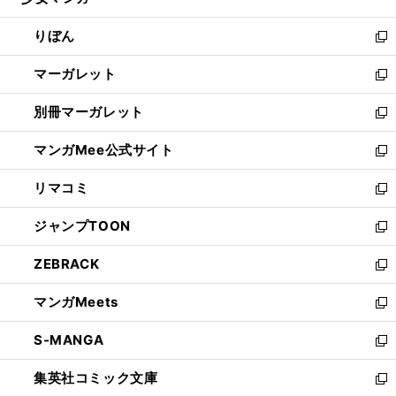
ィ
い
開
ウ
ン
ウ
りぼん
く
で
ド
ィ
新
開
ウ
ン
し
マーガレット
く
で
ド
い
新
開
ウ
ウ
し
別冊マーガレット
く
で
ィ
い
新
開
ン
ウ
し
マンガMee公式サイト
く
ド
ィ
い
新
ウ
ン
ウ
し
リマコミ
で
ド
ィ
い
新
開
ウ
ン
ウ
し
ジャンプTOON
く
で
ド
ィ
い
新
開
ウ
ン
ウ
し
ZEBRACK
く
で
ド
ィ
い
新
開
ウ
ン
ウ
し
マンガMeets
く
で
ド
ィ
い
新
開
ウ
ン
ウ
し
S-MANGA
く
で
ド
ィ
い
新
開
ウ
ン
ウ
し
集英社コミック文庫
く
で
ド
ィ
い
新