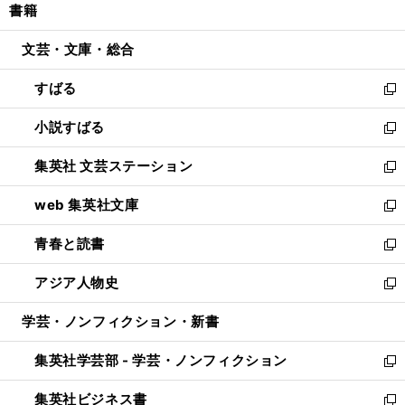
書籍
く
で
ド
ィ
い
開
ウ
ン
ウ
文芸・文庫・総合
く
で
ド
ィ
開
ウ
ン
すばる
く
で
ド
新
開
ウ
し
小説すばる
く
で
い
新
開
ウ
し
集英社 文芸ステーション
く
ィ
い
新
ン
ウ
し
web 集英社文庫
ド
ィ
い
新
ウ
ン
ウ
し
青春と読書
で
ド
ィ
い
新
開
ウ
ン
ウ
し
アジア人物史
く
で
ド
ィ
い
新
開
ウ
ン
ウ
し
学芸・ノンフィクション・新書
く
で
ド
ィ
い
開
ウ
ン
ウ
集英社学芸部 - 学芸・ノンフィクション
く
で
ド
ィ
新
開
ウ
ン
し
集英社ビジネス書
く
で
ド
い
新