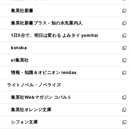
開
ウ
ウ
し
集英社新書
く
で
ィ
い
新
開
ン
ウ
し
集英社新書プラス - 知の水先案内人
く
ド
ィ
い
新
ウ
ン
ウ
し
1日5分で、明日は変わる よみタイ yomitai
で
ド
ィ
い
新
開
ウ
ン
ウ
し
kotoba
く
で
ド
ィ
い
新
開
ウ
ン
ウ
し
e!集英社
く
で
ド
ィ
い
新
開
ウ
ン
ウ
し
情報・知識＆オピニオン imidas
く
で
ド
ィ
い
新
開
ウ
ン
ウ
し
ライトノベル・ノベライズ
く
で
ド
ィ
い
開
ウ
ン
ウ
集英社Webマガジン コバルト
く
で
ド
ィ
新
開
ウ
ン
し
集英社オレンジ文庫
く
で
ド
い
新
開
ウ
ウ
し
シフォン文庫
く
で
ィ
い
新
開
ン