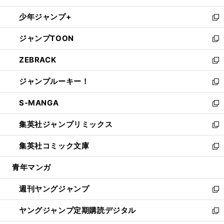
ウ
ン
ウ
し
少年ジャンプ+
で
ド
ィ
い
新
開
ウ
ン
ウ
し
ジャンプTOON
く
で
ド
ィ
い
新
開
ウ
ン
ウ
し
ZEBRACK
く
で
ド
ィ
い
新
開
ウ
ン
ウ
し
ジャンプルーキー！
く
で
ド
ィ
い
新
開
ウ
ン
ウ
し
S-MANGA
く
で
ド
ィ
い
新
開
ウ
ン
ウ
し
集英社ジャンプリミックス
く
で
ド
ィ
い
新
開
ウ
ン
ウ
し
集英社コミック文庫
く
で
ド
ィ
い
新
開
ウ
ン
ウ
し
青年マンガ
く
で
ド
ィ
い
開
ウ
ン
ウ
週刊ヤングジャンプ
く
で
ド
ィ
新
開
ウ
ン
し
ヤングジャンプ定期購読デジタル
く
で
ド
い
新
開
ウ
ウ
し