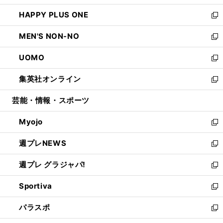
開
ウ
ン
ウ
し
HAPPY PLUS ONE
く
で
ド
ィ
い
新
開
ウ
ン
ウ
し
MEN'S NON-NO
く
で
ド
ィ
い
新
開
ウ
ン
ウ
し
UOMO
く
で
ド
ィ
い
新
開
ウ
ン
ウ
し
集英社オンライン
く
で
ド
ィ
い
新
開
ウ
ン
ウ
し
芸能・情報・スポーツ
く
で
ド
ィ
い
開
ウ
ン
ウ
Myojo
く
で
ド
ィ
新
開
ウ
ン
し
週プレNEWS
く
で
ド
い
新
開
ウ
ウ
し
週プレ グラジャパ!
く
で
ィ
い
新
開
ン
ウ
し
Sportiva
く
ド
ィ
い
新
ウ
ン
ウ
し
パラスポ
で
ド
ィ
い
新
開
ウ
ン
ウ
し