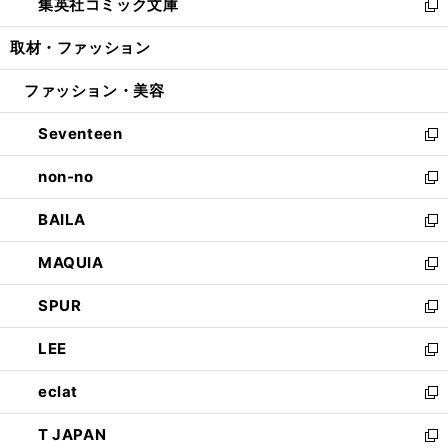
集英社コミック文庫
く
で
ド
ィ
い
新
開
ウ
ン
ウ
し
取材・ファッション
く
で
ド
ィ
い
開
ウ
ン
ウ
ファッション・美容
く
で
ド
ィ
開
ウ
ン
Seventeen
く
で
ド
新
開
ウ
し
non-no
く
で
い
新
開
ウ
し
BAILA
く
ィ
い
新
ン
ウ
し
MAQUIA
ド
ィ
い
新
ウ
ン
ウ
し
SPUR
で
ド
ィ
い
新
開
ウ
ン
ウ
し
LEE
く
で
ド
ィ
い
新
開
ウ
ン
ウ
し
eclat
く
で
ド
ィ
い
新
開
ウ
ン
ウ
し
T JAPAN
く
で
ド
ィ
い
新