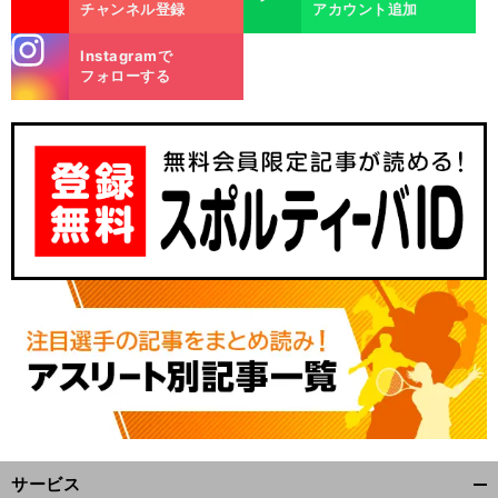
チャンネル登録
アカウント追加
stagra
Instagramで
m
フォローする
サービス
開