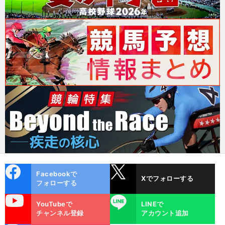
cebo
X
Facebookで
Xでフォローする
ok
フォローする
uTube
LINE
YouTubeで
LINEで
チャンネル登録
アカウント追加