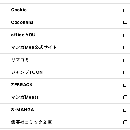
開
ウ
ン
ウ
Cookie
く
で
ド
ィ
新
開
ウ
ン
し
Cocohana
く
で
ド
い
新
開
ウ
ウ
し
office YOU
く
で
ィ
い
新
開
ン
ウ
し
マンガMee公式サイト
く
ド
ィ
い
新
ウ
ン
ウ
し
リマコミ
で
ド
ィ
い
新
開
ウ
ン
ウ
し
ジャンプTOON
く
で
ド
ィ
い
新
開
ウ
ン
ウ
し
ZEBRACK
く
で
ド
ィ
い
新
開
ウ
ン
ウ
し
マンガMeets
く
で
ド
ィ
い
新
開
ウ
ン
ウ
し
S-MANGA
く
で
ド
ィ
い
新
開
ウ
ン
ウ
し
集英社コミック文庫
く
で
ド
ィ
い
新
開
ウ
ン
ウ
し