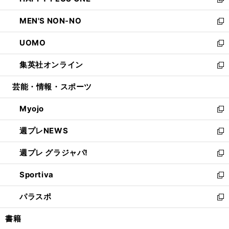
ィ
い
新
開
ウ
ン
ウ
し
MEN'S NON-NO
く
で
ド
ィ
い
新
開
ウ
ン
ウ
し
UOMO
く
で
ド
ィ
い
新
開
ウ
ン
ウ
し
集英社オンライン
く
で
ド
ィ
い
新
開
ウ
ン
ウ
し
芸能・情報・スポーツ
く
で
ド
ィ
い
開
ウ
ン
ウ
Myojo
く
で
ド
ィ
新
開
ウ
ン
し
週プレNEWS
く
で
ド
い
新
開
ウ
ウ
し
週プレ グラジャパ!
く
で
ィ
い
新
開
ン
ウ
し
Sportiva
く
ド
ィ
い
新
ウ
ン
ウ
し
パラスポ
で
ド
ィ
い
新
開
ウ
ン
ウ
し
書籍
く
で
ド
ィ
い