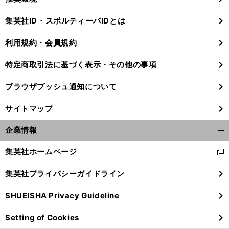
閉
じ
集英社ID・スポルティーバIDとは
る
利用規約・会員規約
特定商取引法に基づく表示・その他の事項
ブラウザプッシュ通知について
サイトマップ
企業情報
開
く/
集英社ホームページ
新
閉
し
じ
集英社プライバシーガイドライン
い
る
ウ
SHUEISHA Privacy Guideline
ィ
ン
Setting of Cookies
ド