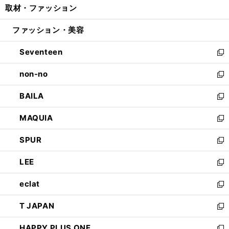
取材・ファッション
く
で
ド
ィ
い
開
ウ
ン
ウ
ファッション・美容
く
で
ド
ィ
開
ウ
ン
Seventeen
く
で
ド
新
開
ウ
し
non-no
く
で
い
新
開
ウ
し
BAILA
く
ィ
い
新
ン
ウ
し
MAQUIA
ド
ィ
い
新
ウ
ン
ウ
し
SPUR
で
ド
ィ
い
新
開
ウ
ン
ウ
し
LEE
く
で
ド
ィ
い
新
開
ウ
ン
ウ
し
eclat
く
で
ド
ィ
い
新
開
ウ
ン
ウ
し
T JAPAN
く
で
ド
ィ
い
新
開
ウ
ン
ウ
し
HAPPY PLUS ONE
く
で
ド