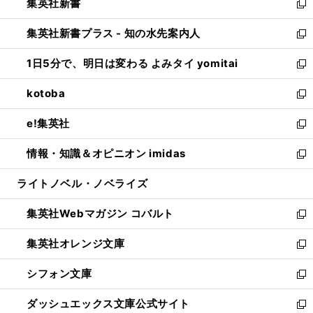
集英社新書
く
で
ィ
い
新
開
ン
ウ
し
集英社新書プラス - 知の水先案内人
く
ド
ィ
い
新
ウ
ン
ウ
し
1日5分で、明日は変わる よみタイ yomitai
で
ド
ィ
い
新
開
ウ
ン
ウ
し
kotoba
く
で
ド
ィ
い
新
開
ウ
ン
ウ
し
e!集英社
く
で
ド
ィ
い
新
開
ウ
ン
ウ
し
情報・知識＆オピニオン imidas
く
で
ド
ィ
い
新
開
ウ
ン
ウ
し
ライトノベル・ノベライズ
く
で
ド
ィ
い
開
ウ
ン
ウ
集英社Webマガジン コバルト
く
で
ド
ィ
新
開
ウ
ン
し
集英社オレンジ文庫
く
で
ド
い
新
開
ウ
ウ
し
シフォン文庫
く
で
ィ
い
新
開
ン
ウ
し
ダッシュエックス文庫公式サイト
く
ド
ィ
い
新