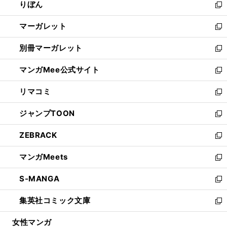
りぼん
く
で
ド
ィ
新
開
ウ
ン
し
マーガレット
く
で
ド
い
新
開
ウ
ウ
し
別冊マーガレット
く
で
ィ
い
新
開
ン
ウ
し
マンガMee公式サイト
く
ド
ィ
い
新
ウ
ン
ウ
し
リマコミ
で
ド
ィ
い
新
開
ウ
ン
ウ
し
ジャンプTOON
く
で
ド
ィ
い
新
開
ウ
ン
ウ
し
ZEBRACK
く
で
ド
ィ
い
新
開
ウ
ン
ウ
し
マンガMeets
く
で
ド
ィ
い
新
開
ウ
ン
ウ
し
S-MANGA
く
で
ド
ィ
い
新
開
ウ
ン
ウ
し
集英社コミック文庫
く
で
ド
ィ
い
新
開
ウ
ン
ウ
し
女性マンガ
く
で
ド
ィ
い