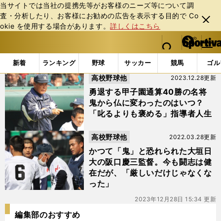
当サイトでは当社の提携先等がお客様のニーズ等について調
査・分析したり、お客様にお勧めの広告を表⽰する⽬的で Co
閉じ
okie を使⽤する場合があります。
詳しくはこちら
る
マイペ
web Sportiva (webスポルティーバ)
検索
メニュ
we
ー
「#大垣日大」の最新ニュース・ 情報
b
ジ
新着
ランキング
野球
サッカー
競馬
ゴル
ス
高校野球他
2023.12.28更新
ポ
ル
勇退する甲子園通算40勝の名将
テ
鬼から仏に変わったのはいつ？
ィ
「叱るよりも褒める」指導者人生
ー
バ
高校野球他
2022.03.28更新
かつて「鬼」と恐れられた大垣日
大の阪口慶三監督。今も闘志は健
在だが、「厳しいだけじゃなくな
った」
2023年12月28日 15:34 更新
編集部のおすすめ