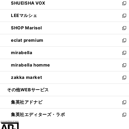
SHUEISHA VOX
で
ド
ィ
い
新
開
ウ
ン
ウ
し
LEEマルシェ
く
で
ド
ィ
い
新
開
ウ
ン
ウ
し
SHOP Marisol
く
で
ド
ィ
い
新
開
ウ
ン
ウ
し
eclat premium
く
で
ド
ィ
い
新
開
ウ
ン
ウ
し
mirabella
く
で
ド
ィ
い
新
開
ウ
ン
ウ
し
mirabella homme
く
で
ド
ィ
い
新
開
ウ
ン
ウ
し
zakka market
く
で
ド
ィ
い
新
開
ウ
ン
ウ
し
その他WEBサービス
く
で
ド
ィ
い
開
ウ
ン
ウ
集英社アドナビ
く
で
ド
ィ
新
開
ウ
ン
し
集英社エディターズ・ラボ
く
で
ド
い
新
開
ウ
ウ
し
く
で
ィ
い