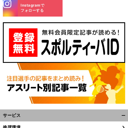
stagra
Instagramで
m
フォローする
サービス
開
く/
推奨環境