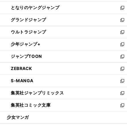
開
ン
ウ
し
となりのヤングジャンプ
く
ド
ィ
い
新
ウ
ン
ウ
し
グランドジャンプ
で
ド
ィ
い
新
開
ウ
ン
ウ
し
ウルトラジャンプ
く
で
ド
ィ
い
新
開
ウ
ン
ウ
し
少年ジャンプ+
く
で
ド
ィ
い
新
開
ウ
ン
ウ
し
ジャンプTOON
く
で
ド
ィ
い
新
開
ウ
ン
ウ
し
ZEBRACK
く
で
ド
ィ
い
新
開
ウ
ン
ウ
し
S-MANGA
く
で
ド
ィ
い
新
開
ウ
ン
ウ
し
集英社ジャンプリミックス
く
で
ド
ィ
い
新
開
ウ
ン
ウ
し
集英社コミック文庫
く
で
ド
ィ
い
新
開
ウ
ン
ウ
し
少女マンガ
く
で
ド
ィ
い
開
ウ
ン
ウ