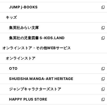
ウ
ン
ウ
し
JUMP j-BOOKS
で
ド
ィ
い
新
開
ウ
ン
ウ
し
キッズ
く
で
ド
ィ
い
開
ウ
ン
ウ
集英社みらい文庫
く
で
ド
ィ
新
開
ウ
ン
し
集英社の児童図書 S-KIDS.LAND
く
で
ド
い
新
開
ウ
ウ
し
オンラインストア・
その他WEBサービス
く
で
ィ
い
開
ン
ウ
オンラインストア
く
ド
ィ
ウ
ン
OTO
で
ド
新
開
ウ
し
SHUEISHA MANGA-ART HERITAGE
く
で
い
新
開
ウ
し
ジャンプキャラクターズストア
く
ィ
い
新
ン
ウ
し
HAPPY PLUS STORE
ド
ィ
い
新
ウ
ン
ウ
し