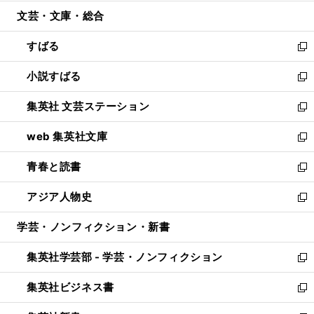
開
ウ
ン
ウ
文芸・文庫・総合
く
で
ド
ィ
開
ウ
ン
すばる
く
で
ド
新
開
ウ
し
小説すばる
く
で
い
新
開
ウ
し
集英社 文芸ステーション
く
ィ
い
新
ン
ウ
し
web 集英社文庫
ド
ィ
い
新
ウ
ン
ウ
し
青春と読書
で
ド
ィ
い
新
開
ウ
ン
ウ
し
アジア人物史
く
で
ド
ィ
い
新
開
ウ
ン
ウ
し
学芸・ノンフィクション・新書
く
で
ド
ィ
い
開
ウ
ン
ウ
集英社学芸部 - 学芸・ノンフィクション
く
で
ド
ィ
新
開
ウ
ン
し
集英社ビジネス書
く
で
ド
い
新
開
ウ
ウ
し