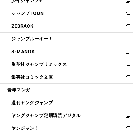
少年ジャンプ+
で
ド
ィ
い
新
開
ウ
ン
ウ
し
ジャンプTOON
く
で
ド
ィ
い
新
開
ウ
ン
ウ
し
ZEBRACK
く
で
ド
ィ
い
新
開
ウ
ン
ウ
し
ジャンプルーキー！
く
で
ド
ィ
い
新
開
ウ
ン
ウ
し
S-MANGA
く
で
ド
ィ
い
新
開
ウ
ン
ウ
し
集英社ジャンプリミックス
く
で
ド
ィ
い
新
開
ウ
ン
ウ
し
集英社コミック文庫
く
で
ド
ィ
い
新
開
ウ
ン
ウ
し
青年マンガ
く
で
ド
ィ
い
開
ウ
ン
ウ
週刊ヤングジャンプ
く
で
ド
ィ
新
開
ウ
ン
し
ヤングジャンプ定期購読デジタル
く
で
ド
い
新
開
ウ
ウ
し
ヤンジャン！
く
で
ィ
い
新