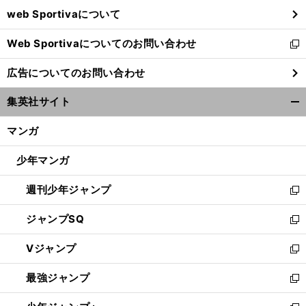
ウ
web Sportivaについて
で
開
Web Sportivaについてのお問い合わせ
く
新
し
広告についてのお問い合わせ
い
ウ
集英社サイト
ィ
開
ン
く/
マンガ
ド
閉
ウ
じ
少年マンガ
で
る
開
週刊少年ジャンプ
く
新
し
ジャンプSQ
い
新
ウ
し
Vジャンプ
ィ
い
新
ン
ウ
し
最強ジャンプ
ド
ィ
い
新
ウ
ン
ウ
し