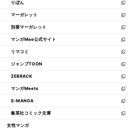
りぼん
く
で
ド
ィ
新
開
ウ
ン
し
マーガレット
く
で
ド
い
新
開
ウ
ウ
し
別冊マーガレット
く
で
ィ
い
新
開
ン
ウ
し
マンガMee公式サイト
く
ド
ィ
い
新
ウ
ン
ウ
し
リマコミ
で
ド
ィ
い
新
開
ウ
ン
ウ
し
ジャンプTOON
く
で
ド
ィ
い
新
開
ウ
ン
ウ
し
ZEBRACK
く
で
ド
ィ
い
新
開
ウ
ン
ウ
し
マンガMeets
く
で
ド
ィ
い
新
開
ウ
ン
ウ
し
S-MANGA
く
で
ド
ィ
い
新
開
ウ
ン
ウ
し
集英社コミック文庫
く
で
ド
ィ
い
新
開
ウ
ン
ウ
し
女性マンガ
く
で
ド
ィ
い