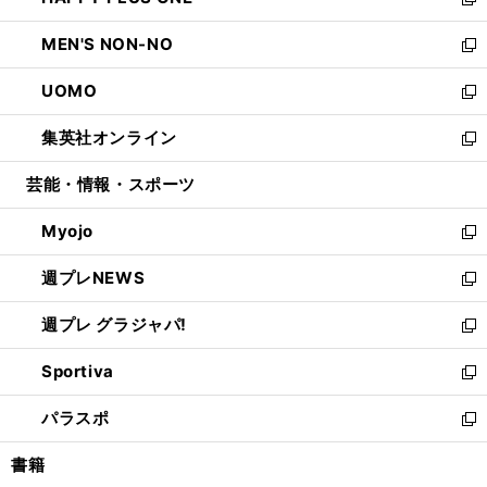
ィ
い
新
開
ウ
ン
ウ
し
MEN'S NON-NO
く
で
ド
ィ
い
新
開
ウ
ン
ウ
し
UOMO
く
で
ド
ィ
い
新
開
ウ
ン
ウ
し
集英社オンライン
く
で
ド
ィ
い
新
開
ウ
ン
ウ
し
芸能・情報・スポーツ
く
で
ド
ィ
い
開
ウ
ン
ウ
Myojo
く
で
ド
ィ
新
開
ウ
ン
し
週プレNEWS
く
で
ド
い
新
開
ウ
ウ
し
週プレ グラジャパ!
く
で
ィ
い
新
開
ン
ウ
し
Sportiva
く
ド
ィ
い
新
ウ
ン
ウ
し
パラスポ
で
ド
ィ
い
新
開
ウ
ン
ウ
し
書籍
く
で
ド
ィ
い