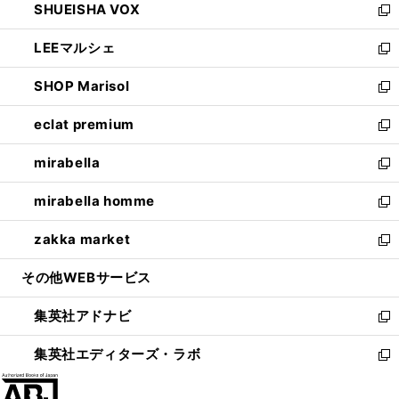
SHUEISHA VOX
で
ド
ィ
い
新
開
ウ
ン
ウ
し
LEEマルシェ
く
で
ド
ィ
い
新
開
ウ
ン
ウ
し
SHOP Marisol
く
で
ド
ィ
い
新
開
ウ
ン
ウ
し
eclat premium
く
で
ド
ィ
い
新
開
ウ
ン
ウ
し
mirabella
く
で
ド
ィ
い
新
開
ウ
ン
ウ
し
mirabella homme
く
で
ド
ィ
い
新
開
ウ
ン
ウ
し
zakka market
く
で
ド
ィ
い
新
開
ウ
ン
ウ
し
その他WEBサービス
く
で
ド
ィ
い
開
ウ
ン
ウ
集英社アドナビ
く
で
ド
ィ
新
開
ウ
ン
し
集英社エディターズ・ラボ
く
で
ド
い
新
開
ウ
ウ
し
く
で
ィ
い