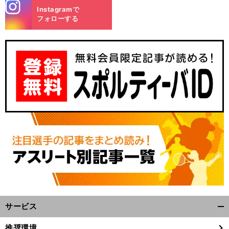
stagra
Instagramで
m
フォローする
サービス
開
く/
推奨環境