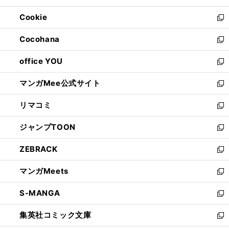
開
ウ
ン
ウ
Cookie
く
で
ド
ィ
新
開
ウ
ン
し
Cocohana
く
で
ド
い
新
開
ウ
ウ
し
office YOU
く
で
ィ
い
新
開
ン
ウ
し
マンガMee公式サイト
く
ド
ィ
い
新
ウ
ン
ウ
し
リマコミ
で
ド
ィ
い
新
開
ウ
ン
ウ
し
ジャンプTOON
く
で
ド
ィ
い
新
開
ウ
ン
ウ
し
ZEBRACK
く
で
ド
ィ
い
新
開
ウ
ン
ウ
し
マンガMeets
く
で
ド
ィ
い
新
開
ウ
ン
ウ
し
S-MANGA
く
で
ド
ィ
い
新
開
ウ
ン
ウ
し
集英社コミック文庫
く
で
ド
ィ
い
新
開
ウ
ン
ウ
し