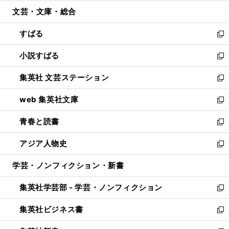
開
ウ
ン
ウ
文芸・文庫・総合
く
で
ド
ィ
開
ウ
ン
すばる
く
で
ド
新
開
ウ
し
小説すばる
く
で
い
新
開
ウ
し
集英社 文芸ステーション
く
ィ
い
新
ン
ウ
し
web 集英社文庫
ド
ィ
い
新
ウ
ン
ウ
し
青春と読書
で
ド
ィ
い
新
開
ウ
ン
ウ
し
アジア人物史
く
で
ド
ィ
い
新
開
ウ
ン
ウ
し
学芸・ノンフィクション・新書
く
で
ド
ィ
い
開
ウ
ン
ウ
集英社学芸部 - 学芸・ノンフィクション
く
で
ド
ィ
新
開
ウ
ン
し
集英社ビジネス書
く
で
ド
い
新
開
ウ
ウ
し