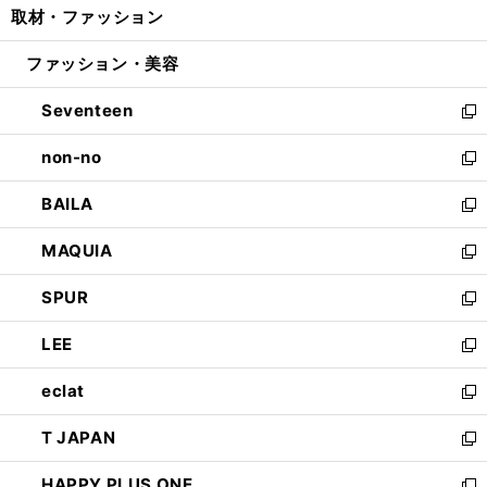
取材・ファッション
く
で
ド
ィ
い
開
ウ
ン
ウ
ファッション・美容
く
で
ド
ィ
開
ウ
ン
Seventeen
く
で
ド
新
開
ウ
し
non-no
く
で
い
新
開
ウ
し
BAILA
く
ィ
い
新
ン
ウ
し
MAQUIA
ド
ィ
い
新
ウ
ン
ウ
し
SPUR
で
ド
ィ
い
新
開
ウ
ン
ウ
し
LEE
く
で
ド
ィ
い
新
開
ウ
ン
ウ
し
eclat
く
で
ド
ィ
い
新
開
ウ
ン
ウ
し
T JAPAN
く
で
ド
ィ
い
新
開
ウ
ン
ウ
し
HAPPY PLUS ONE
く
で
ド