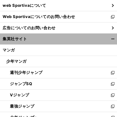
ウ
web Sportivaについて
で
開
Web Sportivaについてのお問い合わせ
く
新
し
広告についてのお問い合わせ
い
ウ
集英社サイト
ィ
開
ン
く/
マンガ
ド
閉
ウ
じ
少年マンガ
で
る
開
週刊少年ジャンプ
く
新
し
ジャンプSQ
い
新
ウ
し
Vジャンプ
ィ
い
新
ン
ウ
し
最強ジャンプ
ド
ィ
い
新
ウ
ン
ウ
し