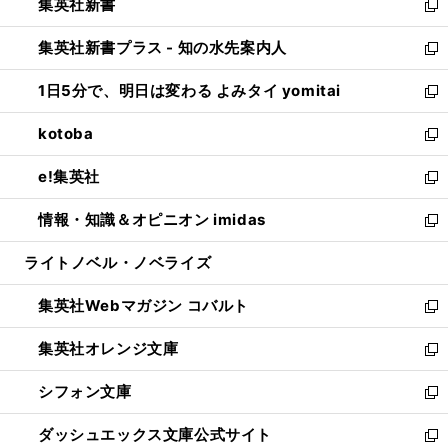
集英社新書
く
で
ィ
い
新
開
ン
ウ
し
集英社新書プラス - 知の水先案内人
く
ド
ィ
い
新
ウ
ン
ウ
し
1日5分で、明日は変わる よみタイ yomitai
で
ド
ィ
い
新
開
ウ
ン
ウ
し
kotoba
く
で
ド
ィ
い
新
開
ウ
ン
ウ
し
e!集英社
く
で
ド
ィ
い
新
開
ウ
ン
ウ
し
情報・知識＆オピニオン imidas
く
で
ド
ィ
い
新
開
ウ
ン
ウ
し
ライトノベル・ノベライズ
く
で
ド
ィ
い
開
ウ
ン
ウ
集英社Webマガジン コバルト
く
で
ド
ィ
新
開
ウ
ン
し
集英社オレンジ文庫
く
で
ド
い
新
開
ウ
ウ
し
シフォン文庫
く
で
ィ
い
新
開
ン
ウ
し
ダッシュエックス文庫公式サイト
く
ド
ィ
い
新