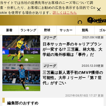
当サイトでは当社の提携先等がお客様のニーズ等について調
査・分析したり、お客様にお勧めの広告を表⽰する⽬的で Co
閉じ
okie を使⽤する場合があります。
詳しくはこちら
る
マイペ
web Sportiva (webスポルティーバ)
検索
メニュ
we
ー
「#大卒Ｊリーガー」の最新ニュース・ 情報
b
ジ
新着
ランキング
野球
サッカー
競馬
ゴル
ス
Jリーグ
2021.09.16更新
ポ
ル
日本サッカー界のキャリアプラン
テ
が一変する!? 三笘薫、林大地、大
ィ
学組の海外移籍は「事件」だ
ー
バ
Jリーグ
2020.12.09更新
三笘薫は新人選手初のMVP獲得の
可能性。大卒Ｊリーガー「第７世
代」がすごい
2021年09月16日 17:27 更新
編集部のおすすめ