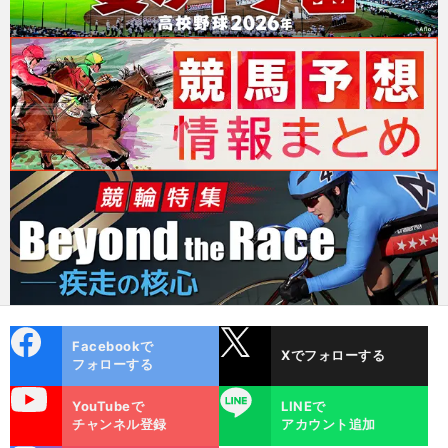
cebo
X
Facebookで
Xでフォローする
ok
フォローする
uTube
LINE
YouTubeで
LINEで
チャンネル登録
アカウント追加