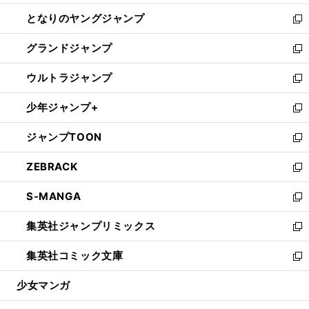
開
ン
ウ
し
となりのヤングジャンプ
く
ド
ィ
い
新
ウ
ン
ウ
し
グランドジャンプ
で
ド
ィ
い
新
開
ウ
ン
ウ
し
ウルトラジャンプ
く
で
ド
ィ
い
新
開
ウ
ン
ウ
し
少年ジャンプ+
く
で
ド
ィ
い
新
開
ウ
ン
ウ
し
ジャンプTOON
く
で
ド
ィ
い
新
開
ウ
ン
ウ
し
ZEBRACK
く
で
ド
ィ
い
新
開
ウ
ン
ウ
し
S-MANGA
く
で
ド
ィ
い
新
開
ウ
ン
ウ
し
集英社ジャンプリミックス
く
で
ド
ィ
い
新
開
ウ
ン
ウ
し
集英社コミック文庫
く
で
ド
ィ
い
新
開
ウ
ン
ウ
し
少女マンガ
く
で
ド
ィ
い
開
ウ
ン
ウ