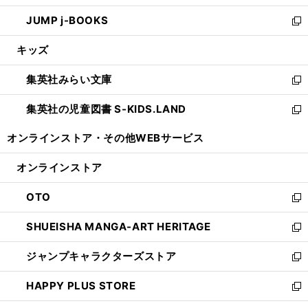
ウ
ン
ウ
し
JUMP j-BOOKS
で
ド
ィ
い
新
開
ウ
ン
ウ
し
キッズ
く
で
ド
ィ
い
開
ウ
ン
ウ
集英社みらい文庫
く
で
ド
ィ
新
開
ウ
ン
し
集英社の児童図書 S-KIDS.LAND
く
で
ド
い
新
開
ウ
ウ
し
オンラインストア・
その他WEBサービス
く
で
ィ
い
開
ン
ウ
オンラインストア
く
ド
ィ
ウ
ン
OTO
で
ド
新
開
ウ
し
SHUEISHA MANGA-ART HERITAGE
く
で
い
新
開
ウ
し
ジャンプキャラクターズストア
く
ィ
い
新
ン
ウ
し
HAPPY PLUS STORE
ド
ィ
い
新
ウ
ン
ウ
し