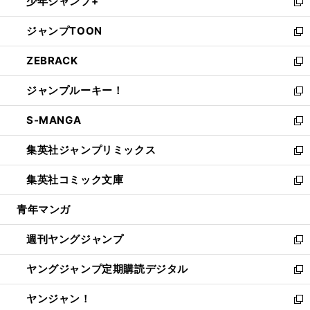
少年ジャンプ+
で
ド
ィ
い
新
開
ウ
ン
ウ
し
ジャンプTOON
く
で
ド
ィ
い
新
開
ウ
ン
ウ
し
ZEBRACK
く
で
ド
ィ
い
新
開
ウ
ン
ウ
し
ジャンプルーキー！
く
で
ド
ィ
い
新
開
ウ
ン
ウ
し
S-MANGA
く
で
ド
ィ
い
新
開
ウ
ン
ウ
し
集英社ジャンプリミックス
く
で
ド
ィ
い
新
開
ウ
ン
ウ
し
集英社コミック文庫
く
で
ド
ィ
い
新
開
ウ
ン
ウ
し
青年マンガ
く
で
ド
ィ
い
開
ウ
ン
ウ
週刊ヤングジャンプ
く
で
ド
ィ
新
開
ウ
ン
し
ヤングジャンプ定期購読デジタル
く
で
ド
い
新
開
ウ
ウ
し
ヤンジャン！
く
で
ィ
い
新