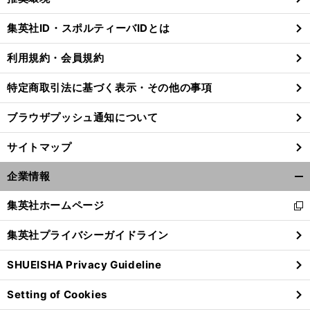
閉
じ
集英社ID・スポルティーバIDとは
る
利用規約・会員規約
特定商取引法に基づく表示・その他の事項
ブラウザプッシュ通知について
サイトマップ
企業情報
開
く/
集英社ホームページ
新
閉
し
じ
集英社プライバシーガイドライン
い
る
ウ
SHUEISHA Privacy Guideline
ィ
ン
Setting of Cookies
ド