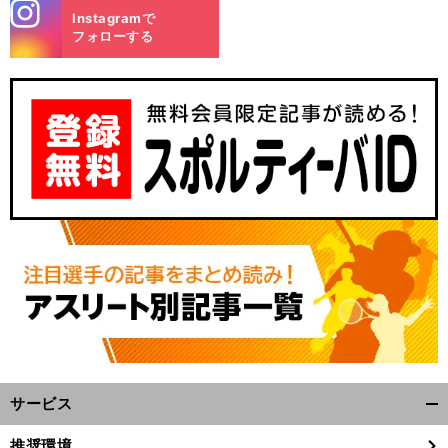
stagra
Instagramで
m
フォローする
サービス
開
く/
推奨環境