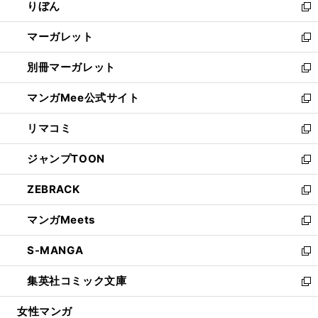
りぼん
く
で
ド
ィ
新
開
ウ
ン
し
マーガレット
く
で
ド
い
新
開
ウ
ウ
し
別冊マーガレット
く
で
ィ
い
新
開
ン
ウ
し
マンガMee公式サイト
く
ド
ィ
い
新
ウ
ン
ウ
し
リマコミ
で
ド
ィ
い
新
開
ウ
ン
ウ
し
ジャンプTOON
く
で
ド
ィ
い
新
開
ウ
ン
ウ
し
ZEBRACK
く
で
ド
ィ
い
新
開
ウ
ン
ウ
し
マンガMeets
く
で
ド
ィ
い
新
開
ウ
ン
ウ
し
S-MANGA
く
で
ド
ィ
い
新
開
ウ
ン
ウ
し
集英社コミック文庫
く
で
ド
ィ
い
新
開
ウ
ン
ウ
し
女性マンガ
く
で
ド
ィ
い