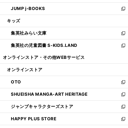
ウ
ン
ウ
し
JUMP j-BOOKS
で
ド
ィ
い
新
開
ウ
ン
ウ
し
キッズ
く
で
ド
ィ
い
開
ウ
ン
ウ
集英社みらい文庫
く
で
ド
ィ
新
開
ウ
ン
し
集英社の児童図書 S-KIDS.LAND
く
で
ド
い
新
開
ウ
ウ
し
オンラインストア・
その他WEBサービス
く
で
ィ
い
開
ン
ウ
オンラインストア
く
ド
ィ
ウ
ン
OTO
で
ド
新
開
ウ
し
SHUEISHA MANGA-ART HERITAGE
く
で
い
新
開
ウ
し
ジャンプキャラクターズストア
く
ィ
い
新
ン
ウ
し
HAPPY PLUS STORE
ド
ィ
い
新
ウ
ン
ウ
し