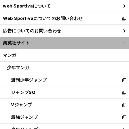
ウ
web Sportivaについて
で
開
Web Sportivaについてのお問い合わせ
く
新
し
広告についてのお問い合わせ
い
ウ
集英社サイト
ィ
開
ン
く/
マンガ
ド
閉
ウ
じ
少年マンガ
で
る
開
週刊少年ジャンプ
く
新
し
ジャンプSQ
い
新
ウ
し
Vジャンプ
ィ
い
新
ン
ウ
し
最強ジャンプ
ド
ィ
い
新
ウ
ン
ウ
し