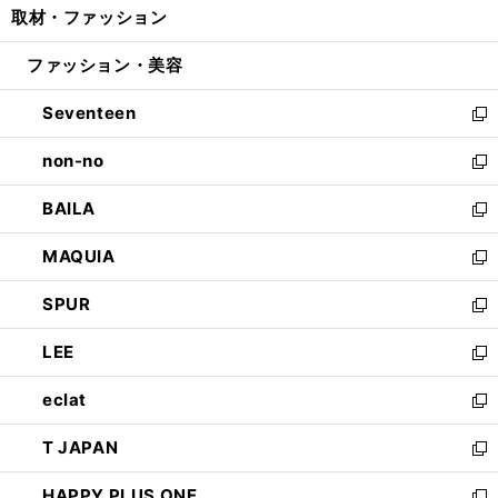
取材・ファッション
く
で
ド
ィ
い
開
ウ
ン
ウ
ファッション・美容
く
で
ド
ィ
開
ウ
ン
Seventeen
く
で
ド
新
開
ウ
し
non-no
く
で
い
新
開
ウ
し
BAILA
く
ィ
い
新
ン
ウ
し
MAQUIA
ド
ィ
い
新
ウ
ン
ウ
し
SPUR
で
ド
ィ
い
新
開
ウ
ン
ウ
し
LEE
く
で
ド
ィ
い
新
開
ウ
ン
ウ
し
eclat
く
で
ド
ィ
い
新
開
ウ
ン
ウ
し
T JAPAN
く
で
ド
ィ
い
新
開
ウ
ン
ウ
し
HAPPY PLUS ONE
く
で
ド