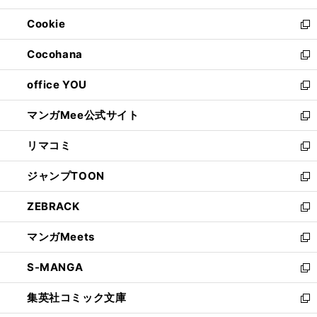
開
ウ
ン
ウ
Cookie
く
で
ド
ィ
新
開
ウ
ン
し
Cocohana
く
で
ド
い
新
開
ウ
ウ
し
office YOU
く
で
ィ
い
新
開
ン
ウ
し
マンガMee公式サイト
く
ド
ィ
い
新
ウ
ン
ウ
し
リマコミ
で
ド
ィ
い
新
開
ウ
ン
ウ
し
ジャンプTOON
く
で
ド
ィ
い
新
開
ウ
ン
ウ
し
ZEBRACK
く
で
ド
ィ
い
新
開
ウ
ン
ウ
し
マンガMeets
く
で
ド
ィ
い
新
開
ウ
ン
ウ
し
S-MANGA
く
で
ド
ィ
い
新
開
ウ
ン
ウ
し
集英社コミック文庫
く
で
ド
ィ
い
新
開
ウ
ン
ウ
し