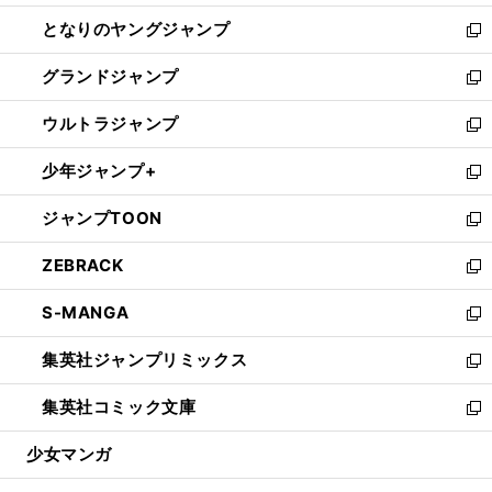
開
ン
ウ
し
となりのヤングジャンプ
く
ド
ィ
い
新
ウ
ン
ウ
し
グランドジャンプ
で
ド
ィ
い
新
開
ウ
ン
ウ
し
ウルトラジャンプ
く
で
ド
ィ
い
新
開
ウ
ン
ウ
し
少年ジャンプ+
く
で
ド
ィ
い
新
開
ウ
ン
ウ
し
ジャンプTOON
く
で
ド
ィ
い
新
開
ウ
ン
ウ
し
ZEBRACK
く
で
ド
ィ
い
新
開
ウ
ン
ウ
し
S-MANGA
く
で
ド
ィ
い
新
開
ウ
ン
ウ
し
集英社ジャンプリミックス
く
で
ド
ィ
い
新
開
ウ
ン
ウ
し
集英社コミック文庫
く
で
ド
ィ
い
新
開
ウ
ン
ウ
し
少女マンガ
く
で
ド
ィ
い
開
ウ
ン
ウ