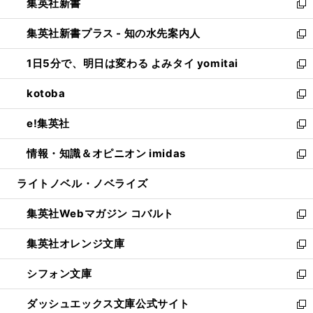
集英社新書
く
で
ィ
い
新
開
ン
ウ
し
集英社新書プラス - 知の水先案内人
く
ド
ィ
い
新
ウ
ン
ウ
し
1日5分で、明日は変わる よみタイ yomitai
で
ド
ィ
い
新
開
ウ
ン
ウ
し
kotoba
く
で
ド
ィ
い
新
開
ウ
ン
ウ
し
e!集英社
く
で
ド
ィ
い
新
開
ウ
ン
ウ
し
情報・知識＆オピニオン imidas
く
で
ド
ィ
い
新
開
ウ
ン
ウ
し
ライトノベル・ノベライズ
く
で
ド
ィ
い
開
ウ
ン
ウ
集英社Webマガジン コバルト
く
で
ド
ィ
新
開
ウ
ン
し
集英社オレンジ文庫
く
で
ド
い
新
開
ウ
ウ
し
シフォン文庫
く
で
ィ
い
新
開
ン
ウ
し
ダッシュエックス文庫公式サイト
く
ド
ィ
い
新