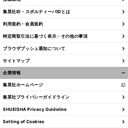
閉
じ
集英社ID・スポルティーバIDとは
る
利用規約・会員規約
特定商取引法に基づく表示・その他の事項
ブラウザプッシュ通知について
サイトマップ
企業情報
開
く/
集英社ホームページ
新
閉
し
じ
集英社プライバシーガイドライン
い
る
ウ
SHUEISHA Privacy Guideline
ィ
ン
Setting of Cookies
ド