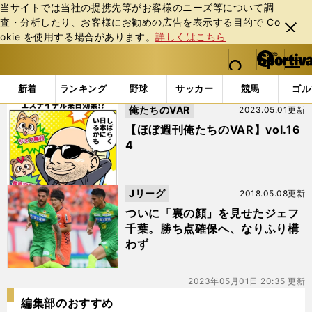
当サイトでは当社の提携先等がお客様のニーズ等について調
査・分析したり、お客様にお勧めの広告を表⽰する⽬的で Co
閉じ
okie を使⽤する場合があります。
詳しくはこちら
る
マイペ
web Sportiva (webスポルティーバ)
検索
メニュ
we
ー
「#増嶋竜也」の最新ニュース・ 情報
b
ジ
新着
ランキング
野球
サッカー
競馬
ゴル
ス
俺たちのVAR
2023.05.01更新
ポ
ル
【ほぼ週刊俺たちのVAR】vol.16
テ
4
ィ
ー
バ
Jリーグ
2018.05.08更新
ついに「裏の顔」を見せたジェフ
千葉。勝ち点確保へ、なりふり構
わず
2023年05月01日 20:35 更新
編集部のおすすめ