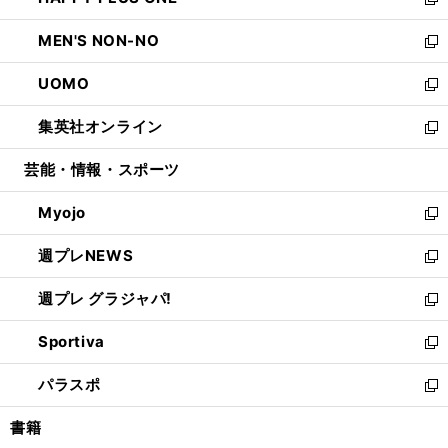
ィ
い
新
開
ウ
ン
ウ
し
MEN'S NON-NO
く
で
ド
ィ
い
新
開
ウ
ン
ウ
し
UOMO
く
で
ド
ィ
い
新
開
ウ
ン
ウ
し
集英社オンライン
く
で
ド
ィ
い
新
開
ウ
ン
ウ
し
芸能・情報・スポーツ
く
で
ド
ィ
い
開
ウ
ン
ウ
Myojo
く
で
ド
ィ
新
開
ウ
ン
し
週プレNEWS
く
で
ド
い
新
開
ウ
ウ
し
週プレ グラジャパ!
く
で
ィ
い
新
開
ン
ウ
し
Sportiva
く
ド
ィ
い
新
ウ
ン
ウ
し
パラスポ
で
ド
ィ
い
新
開
ウ
ン
ウ
し
書籍
く
で
ド
ィ
い