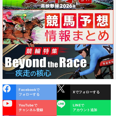
cebo
X
Facebookで
Xでフォローする
ok
フォローする
uTube
LINE
YouTubeで
LINEで
チャンネル登録
アカウント追加