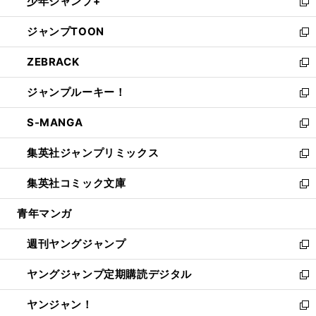
少年ジャンプ+
で
ド
ィ
い
新
開
ウ
ン
ウ
し
ジャンプTOON
く
で
ド
ィ
い
新
開
ウ
ン
ウ
し
ZEBRACK
く
で
ド
ィ
い
新
開
ウ
ン
ウ
し
ジャンプルーキー！
く
で
ド
ィ
い
新
開
ウ
ン
ウ
し
S-MANGA
く
で
ド
ィ
い
新
開
ウ
ン
ウ
し
集英社ジャンプリミックス
く
で
ド
ィ
い
新
開
ウ
ン
ウ
し
集英社コミック文庫
く
で
ド
ィ
い
新
開
ウ
ン
ウ
し
青年マンガ
く
で
ド
ィ
い
開
ウ
ン
ウ
週刊ヤングジャンプ
く
で
ド
ィ
新
開
ウ
ン
し
ヤングジャンプ定期購読デジタル
く
で
ド
い
新
開
ウ
ウ
し
ヤンジャン！
く
で
ィ
い
新