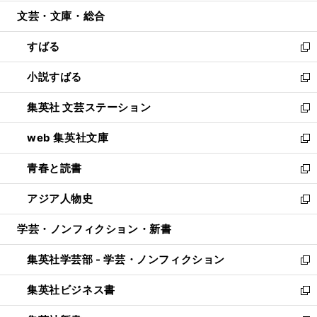
開
ウ
ン
ウ
文芸・文庫・総合
く
で
ド
ィ
開
ウ
ン
すばる
く
で
ド
新
開
ウ
し
小説すばる
く
で
い
新
開
ウ
し
集英社 文芸ステーション
く
ィ
い
新
ン
ウ
し
web 集英社文庫
ド
ィ
い
新
ウ
ン
ウ
し
青春と読書
で
ド
ィ
い
新
開
ウ
ン
ウ
し
アジア人物史
く
で
ド
ィ
い
新
開
ウ
ン
ウ
し
学芸・ノンフィクション・新書
く
で
ド
ィ
い
開
ウ
ン
ウ
集英社学芸部 - 学芸・ノンフィクション
く
で
ド
ィ
新
開
ウ
ン
し
集英社ビジネス書
く
で
ド
い
新
開
ウ
ウ
し