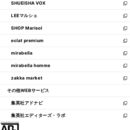
SHUEISHA VOX
で
ド
ィ
い
新
開
ウ
ン
ウ
し
LEEマルシェ
く
で
ド
ィ
い
新
開
ウ
ン
ウ
し
SHOP Marisol
く
で
ド
ィ
い
新
開
ウ
ン
ウ
し
eclat premium
く
で
ド
ィ
い
新
開
ウ
ン
ウ
し
mirabella
く
で
ド
ィ
い
新
開
ウ
ン
ウ
し
mirabella homme
く
で
ド
ィ
い
新
開
ウ
ン
ウ
し
zakka market
く
で
ド
ィ
い
新
開
ウ
ン
ウ
し
その他WEBサービス
く
で
ド
ィ
い
開
ウ
ン
ウ
集英社アドナビ
く
で
ド
ィ
新
開
ウ
ン
し
集英社エディターズ・ラボ
く
で
ド
い
新
開
ウ
ウ
し
く
で
ィ
い