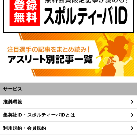
サービス
開
く/
推奨環境
閉
じ
集英社ID・スポルティーバIDとは
る
利用規約・会員規約