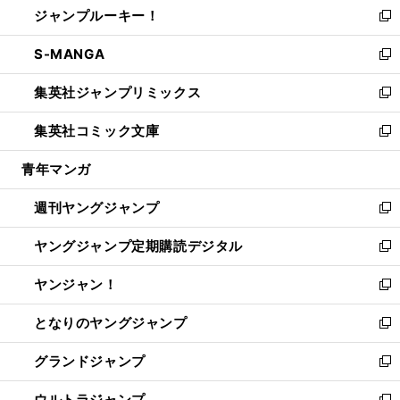
ジャンプルーキー！
く
で
ド
ィ
い
新
開
ウ
ン
ウ
し
S-MANGA
く
で
ド
ィ
い
新
開
ウ
ン
ウ
し
集英社ジャンプリミックス
く
で
ド
ィ
い
新
開
ウ
ン
ウ
し
集英社コミック文庫
く
で
ド
ィ
い
新
開
ウ
ン
ウ
し
青年マンガ
く
で
ド
ィ
い
開
ウ
ン
ウ
週刊ヤングジャンプ
く
で
ド
ィ
新
開
ウ
ン
し
ヤングジャンプ定期購読デジタル
く
で
ド
い
新
開
ウ
ウ
し
ヤンジャン！
く
で
ィ
い
新
開
ン
ウ
し
となりのヤングジャンプ
く
ド
ィ
い
新
ウ
ン
ウ
し
グランドジャンプ
で
ド
ィ
い
新
開
ウ
ン
ウ
し
ウルトラジャンプ
く
で