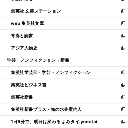
開
ウ
し
集英社 文芸ステーション
く
ィ
い
新
ン
ウ
し
web 集英社文庫
ド
ィ
い
新
ウ
ン
ウ
し
青春と読書
で
ド
ィ
い
新
開
ウ
ン
ウ
し
アジア人物史
く
で
ド
ィ
い
新
開
ウ
ン
ウ
し
学芸・ノンフィクション・新書
く
で
ド
ィ
い
開
ウ
ン
ウ
集英社学芸部 - 学芸・ノンフィクション
く
で
ド
ィ
新
開
ウ
ン
し
集英社ビジネス書
く
で
ド
い
新
開
ウ
ウ
し
集英社新書
く
で
ィ
い
新
開
ン
ウ
し
集英社新書プラス - 知の水先案内人
く
ド
ィ
い
新
ウ
ン
ウ
し
1日5分で、明日は変わる よみタイ yomitai
で
ド
ィ
い
新
開
ウ