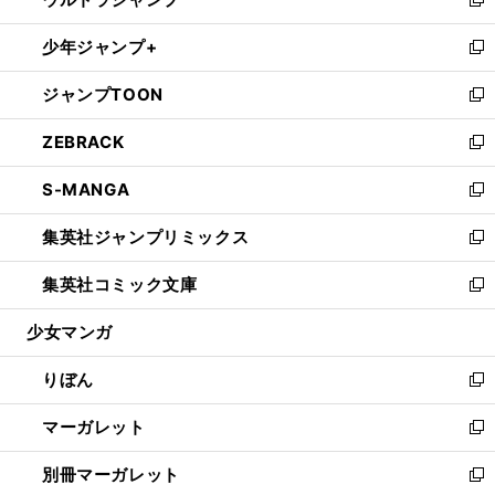
ド
ィ
い
新
開
ウ
ン
ウ
し
少年ジャンプ+
く
で
ド
ィ
い
新
開
ウ
ン
ウ
し
ジャンプTOON
く
で
ド
ィ
い
新
開
ウ
ン
ウ
し
ZEBRACK
く
で
ド
ィ
い
新
開
ウ
ン
ウ
し
S-MANGA
く
で
ド
ィ
い
新
開
ウ
ン
ウ
し
集英社ジャンプリミックス
く
で
ド
ィ
い
新
開
ウ
ン
ウ
し
集英社コミック文庫
く
で
ド
ィ
い
新
開
ウ
ン
ウ
し
少女マンガ
く
で
ド
ィ
い
開
ウ
ン
ウ
りぼん
く
で
ド
ィ
新
開
ウ
ン
し
マーガレット
く
で
ド
い
新
開
ウ
ウ
し
別冊マーガレット
く
で
ィ
い
新