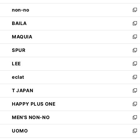
開
ウ
し
non-no
く
で
い
新
開
ウ
し
BAILA
く
ィ
い
新
ン
ウ
し
MAQUIA
ド
ィ
い
新
ウ
ン
ウ
し
SPUR
で
ド
ィ
い
新
開
ウ
ン
ウ
し
LEE
く
で
ド
ィ
い
新
開
ウ
ン
ウ
し
eclat
く
で
ド
ィ
い
新
開
ウ
ン
ウ
し
T JAPAN
く
で
ド
ィ
い
新
開
ウ
ン
ウ
し
HAPPY PLUS ONE
く
で
ド
ィ
い
新
開
ウ
ン
ウ
し
MEN'S NON-NO
く
で
ド
ィ
い
新
開
ウ
ン
ウ
し
UOMO
く
で
ド
ィ
い
新
開
ウ
ン
ウ
し