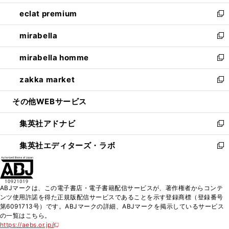
開
ウ
ン
ウ
し
eclat premium
く
で
ド
ィ
い
新
開
ウ
ン
ウ
し
mirabella
く
で
ド
ィ
い
新
開
ウ
ン
ウ
し
mirabella homme
く
で
ド
ィ
い
新
開
ウ
ン
ウ
し
zakka market
く
で
ド
ィ
い
新
開
ウ
ン
ウ
し
その他WEBサービス
く
で
ド
ィ
い
開
ウ
ン
ウ
集英社アドナビ
く
で
ド
ィ
新
開
ウ
ン
し
集英社エディターズ・ラボ
く
で
ド
い
新
開
ウ
ウ
し
く
で
ィ
い
開
ン
ウ
ABJマークは、この電子書店・電子書籍配信サービスが、著作権者からコンテ
く
ド
ィ
ンツ使用許諾を得た正規版配信サービスであることを示す登録商標（登録番号
ウ
ン
第6091713号）です。ABJマークの詳細、ABJマークを掲示しているサービス
で
ド
の一覧はこちら。
開
ウ
https://aebs.or.jp/
新