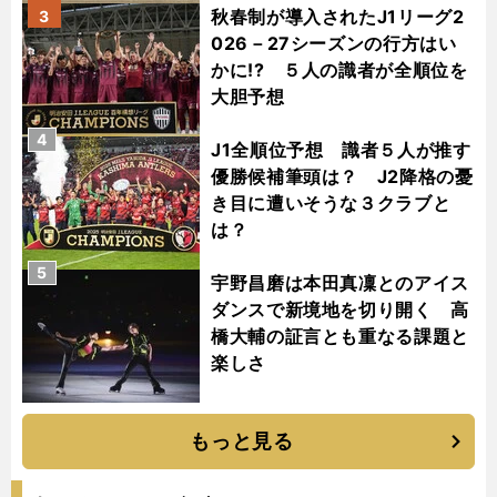
秋春制が導入されたJ1リーグ2
3
026－27シーズンの行方はい
かに!? ５人の識者が全順位を
大胆予想
4
J1全順位予想 識者５人が推す
優勝候補筆頭は？ J2降格の憂
き目に遭いそうな３クラブと
は？
5
宇野昌磨は本田真凜とのアイス
ダンスで新境地を切り開く 高
橋大輔の証言とも重なる課題と
楽しさ
もっと見る