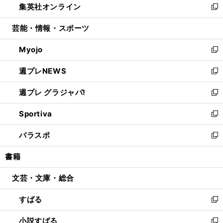
集英社オンライン
く
で
ド
ィ
い
新
開
ウ
ン
ウ
し
芸能・情報・スポーツ
く
で
ド
ィ
い
開
ウ
ン
ウ
Myojo
く
で
ド
ィ
新
開
ウ
ン
し
週プレNEWS
く
で
ド
い
新
開
ウ
ウ
し
週プレ グラジャパ!
く
で
ィ
い
新
開
ン
ウ
し
Sportiva
く
ド
ィ
い
新
ウ
ン
ウ
し
パラスポ
で
ド
ィ
い
新
開
ウ
ン
ウ
し
書籍
く
で
ド
ィ
い
開
ウ
ン
ウ
文芸・文庫・総合
く
で
ド
ィ
開
ウ
ン
すばる
く
で
ド
新
開
ウ
し
小説すばる
く
で
い
新