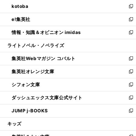
ン
ウ
し
kotoba
く
で
ド
ィ
い
新
開
ウ
ン
ウ
し
e!集英社
く
で
ド
ィ
い
新
開
ウ
ン
ウ
し
情報・知識＆オピニオン imidas
く
で
ド
ィ
い
新
開
ウ
ン
ウ
し
ライトノベル・ノベライズ
く
で
ド
ィ
い
開
ウ
ン
ウ
集英社Webマガジン コバルト
く
で
ド
ィ
新
開
ウ
ン
し
集英社オレンジ文庫
く
で
ド
い
新
開
ウ
ウ
し
シフォン文庫
く
で
ィ
い
新
開
ン
ウ
し
ダッシュエックス文庫公式サイト
く
ド
ィ
い
新
ウ
ン
ウ
し
JUMP j-BOOKS
で
ド
ィ
い
新
開
ウ
ン
ウ
し
キッズ
く
で
ド
ィ
い
開
ウ
ン
ウ