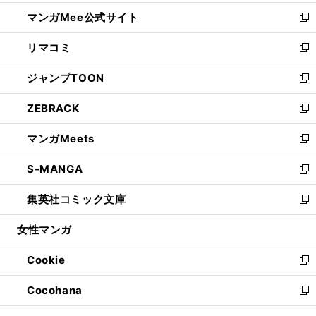
開
ン
ウ
し
マンガMee公式サイト
く
ド
ィ
い
新
ウ
ン
ウ
し
リマコミ
で
ド
ィ
い
新
開
ウ
ン
ウ
し
ジャンプTOON
く
で
ド
ィ
い
新
開
ウ
ン
ウ
し
ZEBRACK
く
で
ド
ィ
い
新
開
ウ
ン
ウ
し
マンガMeets
く
で
ド
ィ
い
新
開
ウ
ン
ウ
し
S-MANGA
く
で
ド
ィ
い
新
開
ウ
ン
ウ
し
集英社コミック文庫
く
で
ド
ィ
い
新
開
ウ
ン
ウ
し
女性マンガ
く
で
ド
ィ
い
開
ウ
ン
ウ
Cookie
く
で
ド
ィ
新
開
ウ
ン
し
Cocohana
く
で
ド
い
新
開
ウ
ウ
し