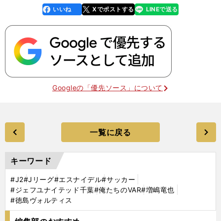
いいね
Xでポストする
LINEで送る
line
faceboo
x
k
Googleの「優先ソース」について
一覧に戻る
キーワード
#J2
#Jリーグ
#エスナイデル
#サッカー
#ジェフユナイテッド千葉
#俺たちのVAR
#増嶋竜也
#徳島ヴォルティス