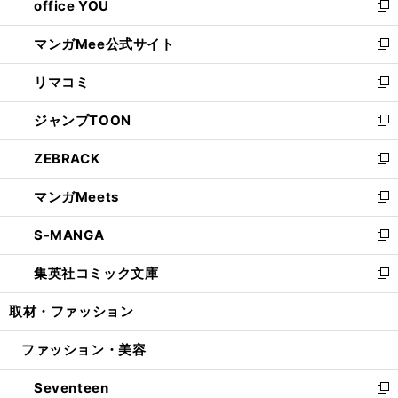
office YOU
く
で
ィ
い
新
開
ン
ウ
し
マンガMee公式サイト
く
ド
ィ
い
新
ウ
ン
ウ
し
リマコミ
で
ド
ィ
い
新
開
ウ
ン
ウ
し
ジャンプTOON
く
で
ド
ィ
い
新
開
ウ
ン
ウ
し
ZEBRACK
く
で
ド
ィ
い
新
開
ウ
ン
ウ
し
マンガMeets
く
で
ド
ィ
い
新
開
ウ
ン
ウ
し
S-MANGA
く
で
ド
ィ
い
新
開
ウ
ン
ウ
し
集英社コミック文庫
く
で
ド
ィ
い
新
開
ウ
ン
ウ
し
取材・ファッション
く
で
ド
ィ
い
開
ウ
ン
ウ
ファッション・美容
く
で
ド
ィ
開
ウ
ン
Seventeen
く
で
ド
新