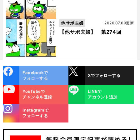
他サポ夫婦
2026.07.09更新
【他サポ夫婦】 第274回
cebo
X
Facebookで
Xでフォローする
ok
フォローする
uTube
LINE
YouTubeで
LINEで
チャンネル登録
アカウント追加
stagra
Instagramで
m
フォローする