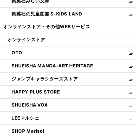
集英社みらい文庫
く
で
ド
ィ
新
開
ウ
ン
し
集英社の児童図書 S-KIDS.LAND
く
で
ド
い
新
開
ウ
ウ
し
オンラインストア・
その他WEBサービス
く
で
ィ
い
開
ン
ウ
オンラインストア
く
ド
ィ
ウ
ン
OTO
で
ド
新
開
ウ
し
SHUEISHA MANGA-ART HERITAGE
く
で
い
新
開
ウ
し
ジャンプキャラクターズストア
く
ィ
い
新
ン
ウ
し
HAPPY PLUS STORE
ド
ィ
い
新
ウ
ン
ウ
し
SHUEISHA VOX
で
ド
ィ
い
新
開
ウ
ン
ウ
し
LEEマルシェ
く
で
ド
ィ
い
新
開
ウ
ン
ウ
し
SHOP Marisol
く
で
ド
ィ
い
新