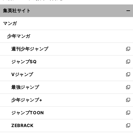
ウ
集英社サイト
ィ
開
ン
く/
マンガ
ド
閉
ウ
じ
少年マンガ
で
る
開
週刊少年ジャンプ
く
新
し
ジャンプSQ
い
新
ウ
し
Vジャンプ
ィ
い
新
ン
ウ
し
最強ジャンプ
ド
ィ
い
新
ウ
ン
ウ
し
少年ジャンプ+
で
ド
ィ
い
新
開
ウ
ン
ウ
し
ジャンプTOON
く
で
ド
ィ
い
新
開
ウ
ン
ウ
し
ZEBRACK
く
で
ド
ィ
い
新
開
ウ
ン
ウ
し