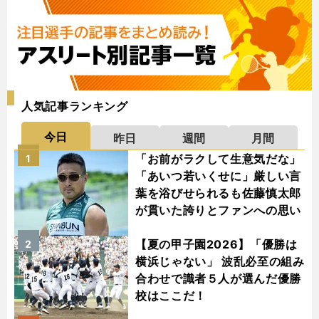
人気記事ランキング
今日
昨日
週間
月間
「お前がラクして生意気だな」
1
「あいつ若いくせに」厳しい言
葉を浴びせられるも佐藤慎太郎
が貫いた誇りとファンへの思い
【夏の甲子園2026】「優勝は
2
横浜じゃない」 波乱必至の組み
合わせで識者５人が選んだ優勝
校はここだ！