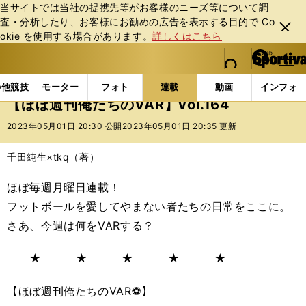
当サイトでは当社の提携先等がお客様のニーズ等について調
査・分析したり、お客様にお勧めの広告を表⽰する⽬的で Co
閉じ
okie を使⽤する場合があります。
詳しくはこちら
る
マイペ
web Sportiva (webスポルティーバ)
検索
メニュ
we
ー
連載コラム
スポマン！
俺たちのVAR
【ほぼ週刊俺
b
ジ
の他競技
モーター
フォト
連載
動画
インフォ
ス
【ほぼ週刊俺たちのVAR】vol.164
ポ
ル
2023年05月01日 20:30 公開
2023年05月01日 20:35 更新
テ
ィ
千田純生×tkq（著）
ー
バ
ほぼ毎週月曜日連載！
フットボールを愛してやまない者たちの日常をここに。
さあ、今週は何をVARする？
★ ★ ★ ★ ★
【ほぼ週刊俺たちのVAR⚽】