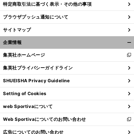
特定商取引法に基づく表示・その他の事項
ブラウザプッシュ通知について
サイトマップ
企業情報
開
く/
集英社ホームページ
新
閉
し
じ
集英社プライバシーガイドライン
い
る
ウ
SHUEISHA Privacy Guideline
ィ
】
【
他
】
ン
回
サポ夫婦
第108回
25
Setting of Cookies
ド
ウ
web Sportivaについて
で
開
Web Sportivaについてのお問い合わせ
く
新
し
広告についてのお問い合わせ
い