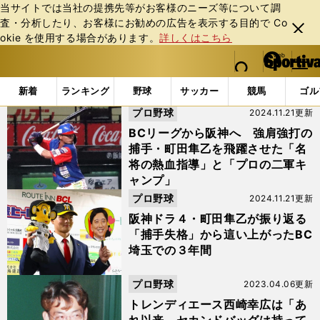
当サイトでは当社の提携先等がお客様のニーズ等について調
査・分析したり、お客様にお勧めの広告を表⽰する⽬的で Co
閉じ
okie を使⽤する場合があります。
詳しくはこちら
る
マイペ
web Sportiva (webスポルティーバ)
検索
メニュ
we
ー
「#埼玉武蔵」の最新ニュース・ 情報
b
ジ
新着
ランキング
野球
サッカー
競馬
ゴル
ス
プロ野球
2024.11.21更新
ポ
ル
BCリーグから阪神へ 強肩強打の
テ
捕手・町田隼乙を飛躍させた「名
ィ
将の熱血指導」と「プロの二軍キ
ー
ャンプ」
バ
プロ野球
2024.11.21更新
阪神ドラ４・町田隼乙が振り返る
「捕手失格」から這い上がったBC
埼玉での３年間
プロ野球
2023.04.06更新
トレンディエース西崎幸広は「あ