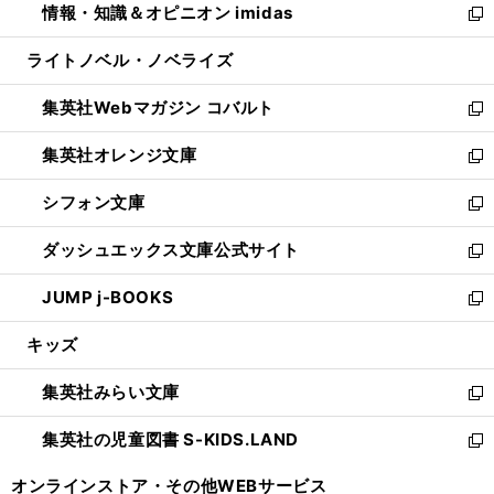
情報・知識＆オピニオン imidas
く
で
ド
ィ
い
新
開
ウ
ン
ウ
し
ライトノベル・ノベライズ
く
で
ド
ィ
い
開
ウ
ン
ウ
集英社Webマガジン コバルト
く
で
ド
ィ
新
開
ウ
ン
し
集英社オレンジ文庫
く
で
ド
い
新
開
ウ
ウ
し
シフォン文庫
く
で
ィ
い
新
開
ン
ウ
し
ダッシュエックス文庫公式サイト
く
ド
ィ
い
新
ウ
ン
ウ
し
JUMP j-BOOKS
で
ド
ィ
い
新
開
ウ
ン
ウ
し
キッズ
く
で
ド
ィ
い
開
ウ
ン
ウ
集英社みらい文庫
く
で
ド
ィ
新
開
ウ
ン
し
集英社の児童図書 S-KIDS.LAND
く
で
ド
い
新
開
ウ
ウ
し
オンラインストア・
その他WEBサービス
く
で
ィ
い