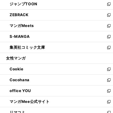
ジャンプTOON
く
で
ド
ィ
い
新
開
ウ
ン
ウ
し
ZEBRACK
く
で
ド
ィ
い
新
開
ウ
ン
ウ
し
マンガMeets
く
で
ド
ィ
い
新
開
ウ
ン
ウ
し
S-MANGA
く
で
ド
ィ
い
新
開
ウ
ン
ウ
し
集英社コミック文庫
く
で
ド
ィ
い
新
開
ウ
ン
ウ
し
女性マンガ
く
で
ド
ィ
い
開
ウ
ン
ウ
Cookie
く
で
ド
ィ
新
開
ウ
ン
し
Cocohana
く
で
ド
い
新
開
ウ
ウ
し
office YOU
く
で
ィ
い
新
開
ン
ウ
し
マンガMee公式サイト
く
ド
ィ
い
新
ウ
ン
ウ
し
リマコミ
で
ド