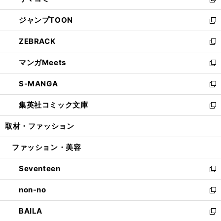
ィ
い
新
開
ウ
ン
ウ
し
ジャンプTOON
く
で
ド
ィ
い
新
開
ウ
ン
ウ
し
ZEBRACK
く
で
ド
ィ
い
新
開
ウ
ン
ウ
し
マンガMeets
く
で
ド
ィ
い
新
開
ウ
ン
ウ
し
S-MANGA
く
で
ド
ィ
い
新
開
ウ
ン
ウ
し
集英社コミック文庫
く
で
ド
ィ
い
新
開
ウ
ン
ウ
し
取材・ファッション
く
で
ド
ィ
い
開
ウ
ン
ウ
ファッション・美容
く
で
ド
ィ
開
ウ
ン
Seventeen
く
で
ド
新
開
ウ
し
non-no
く
で
い
新
開
ウ
し
BAILA
く
ィ
い
新