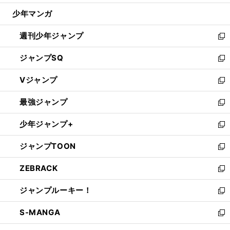
ウ
じ
少年マンガ
で
る
開
週刊少年ジャンプ
く
新
し
ジャンプSQ
い
新
ウ
し
Vジャンプ
ィ
い
新
ン
ウ
し
最強ジャンプ
ド
ィ
い
新
ウ
ン
ウ
し
少年ジャンプ+
で
ド
ィ
い
新
開
ウ
ン
ウ
し
ジャンプTOON
く
で
ド
ィ
い
新
開
ウ
ン
ウ
し
ZEBRACK
く
で
ド
ィ
い
新
開
ウ
ン
ウ
し
ジャンプルーキー！
く
で
ド
ィ
い
新
開
ウ
ン
ウ
し
S-MANGA
く
で
ド
ィ
い
新
開
ウ
ン
ウ
し