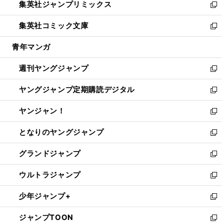
集英社ジャンプリミックス
く
で
ド
ィ
い
新
開
ウ
ン
ウ
し
集英社コミック文庫
く
で
ド
ィ
い
新
開
ウ
ン
ウ
し
青年マンガ
く
で
ド
ィ
い
開
ウ
ン
ウ
週刊ヤングジャンプ
く
で
ド
ィ
新
開
ウ
ン
し
ヤングジャンプ定期購読デジタル
く
で
ド
い
新
開
ウ
ウ
し
ヤンジャン！
く
で
ィ
い
新
開
ン
ウ
し
となりのヤングジャンプ
く
ド
ィ
い
新
ウ
ン
ウ
し
グランドジャンプ
で
ド
ィ
い
新
開
ウ
ン
ウ
し
ウルトラジャンプ
く
で
ド
ィ
い
新
開
ウ
ン
ウ
し
少年ジャンプ+
く
で
ド
ィ
い
新
開
ウ
ン
ウ
し
ジャンプTOON
く
で
ド
ィ
い
新