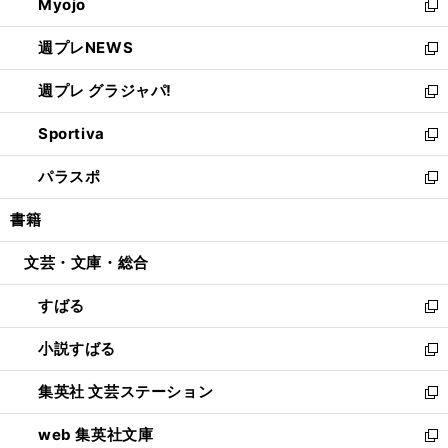
Myojo
く
で
ド
ィ
新
開
ウ
ン
し
週プレNEWS
く
で
ド
い
新
開
ウ
ウ
し
週プレ グラジャパ!
く
で
ィ
い
新
開
ン
ウ
し
Sportiva
く
ド
ィ
い
新
ウ
ン
ウ
し
パラスポ
で
ド
ィ
い
新
開
ウ
ン
ウ
し
書籍
く
で
ド
ィ
い
開
ウ
ン
ウ
文芸・文庫・総合
く
で
ド
ィ
開
ウ
ン
すばる
く
で
ド
新
開
ウ
し
小説すばる
く
で
い
新
開
ウ
し
集英社 文芸ステーション
く
ィ
い
新
ン
ウ
し
web 集英社文庫
ド
ィ
い
新