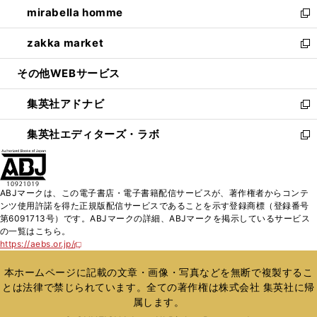
し
mirabella homme
く
で
ド
ィ
い
新
開
ウ
ン
ウ
し
zakka market
く
で
ド
ィ
い
新
開
ウ
ン
ウ
し
その他WEBサービス
く
で
ド
ィ
い
開
ウ
ン
ウ
集英社アドナビ
く
で
ド
ィ
新
開
ウ
ン
し
集英社エディターズ・ラボ
く
で
ド
い
新
開
ウ
ウ
し
く
で
ィ
い
開
ン
ウ
ABJマークは、この電子書店・電子書籍配信サービスが、著作権者からコンテ
く
ド
ィ
ンツ使用許諾を得た正規版配信サービスであることを示す登録商標（登録番号
ウ
ン
第6091713号）です。ABJマークの詳細、ABJマークを掲示しているサービス
で
ド
の一覧はこちら。
開
ウ
https://aebs.or.jp/
新
く
で
し
い
開
本ホームページに記載の文章・画像・写真などを無断で複製するこ
ウ
く
とは法律で禁じられています。全ての著作権は株式会社 集英社に帰
ィ
属します。
ン
ド