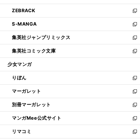
開
ウ
ン
ウ
し
ZEBRACK
く
で
ド
ィ
い
新
開
ウ
ン
ウ
し
S-MANGA
く
で
ド
ィ
い
新
開
ウ
ン
ウ
し
集英社ジャンプリミックス
く
で
ド
ィ
い
新
開
ウ
ン
ウ
し
集英社コミック文庫
く
で
ド
ィ
い
新
開
ウ
ン
ウ
し
少女マンガ
く
で
ド
ィ
い
開
ウ
ン
ウ
りぼん
く
で
ド
ィ
新
開
ウ
ン
し
マーガレット
く
で
ド
い
新
開
ウ
ウ
し
別冊マーガレット
く
で
ィ
い
新
開
ン
ウ
し
マンガMee公式サイト
く
ド
ィ
い
新
ウ
ン
ウ
し
リマコミ
で
ド
ィ
い
新
開
ウ
ン
ウ
し