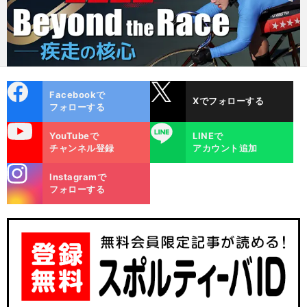
cebo
X
Facebookで
Xでフォローする
ok
フォローする
uTube
LINE
YouTubeで
LINEで
チャンネル登録
アカウント追加
stagra
Instagramで
m
フォローする