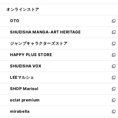
開
ン
ウ
オンラインストア
く
ド
ィ
ウ
ン
OTO
で
ド
新
開
ウ
し
SHUEISHA MANGA-ART HERITAGE
く
で
い
新
開
ウ
し
ジャンプキャラクターズストア
く
ィ
い
新
ン
ウ
し
HAPPY PLUS STORE
ド
ィ
い
新
ウ
ン
ウ
し
SHUEISHA VOX
で
ド
ィ
い
新
開
ウ
ン
ウ
し
LEEマルシェ
く
で
ド
ィ
い
新
開
ウ
ン
ウ
し
SHOP Marisol
く
で
ド
ィ
い
新
開
ウ
ン
ウ
し
eclat premium
く
で
ド
ィ
い
新
開
ウ
ン
ウ
し
mirabella
く
で
ド
ィ
い
新
開
ウ
ン
ウ