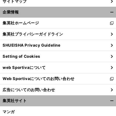
サイトマップ
企業情報
開
く/
集英社ホームページ
新
閉
し
じ
集英社プライバシーガイドライン
い
る
ウ
SHUEISHA Privacy Guideline
ィ
ン
Setting of Cookies
ド
ウ
web Sportivaについて
で
開
Web Sportivaについてのお問い合わせ
く
新
し
広告についてのお問い合わせ
い
ウ
集英社サイト
ィ
開
ン
く/
マンガ
ド
閉