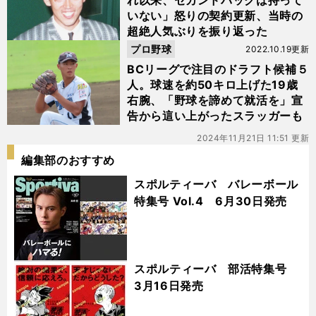
れ以来、セカンドバッグは持って
いない」怒りの契約更新、当時の
超絶人気ぶりを振り返った
プロ野球
2022.10.19更新
BCリーグで注目のドラフト候補５
人。球速を約50キロ上げた19歳
右腕、「野球を諦めて就活を」宣
告から這い上がったスラッガーも
2024年11月21日 11:51 更新
編集部のおすすめ
スポルティーバ バレーボール
特集号 Vol.4 6月30日発売
スポルティーバ 部活特集号
3月16日発売