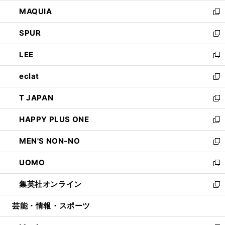
ン
ウ
し
MAQUIA
ド
ィ
い
新
ウ
ン
ウ
し
SPUR
で
ド
ィ
い
新
開
ウ
ン
ウ
し
LEE
く
で
ド
ィ
い
新
開
ウ
ン
ウ
し
eclat
く
で
ド
ィ
い
新
開
ウ
ン
ウ
し
T JAPAN
く
で
ド
ィ
い
新
開
ウ
ン
ウ
し
HAPPY PLUS ONE
く
で
ド
ィ
い
新
開
ウ
ン
ウ
し
MEN'S NON-NO
く
で
ド
ィ
い
新
開
ウ
ン
ウ
し
UOMO
く
で
ド
ィ
い
新
開
ウ
ン
ウ
し
集英社オンライン
く
で
ド
ィ
い
新
開
ウ
ン
ウ
し
芸能・情報・スポーツ
く
で
ド
ィ
い
開
ウ
ン
ウ