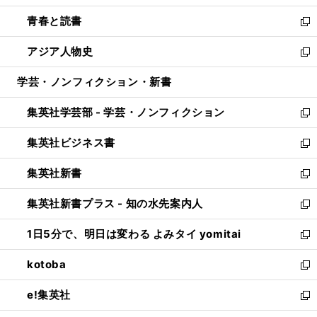
ウ
ン
ウ
し
青春と読書
で
ド
ィ
い
新
開
ウ
ン
ウ
し
アジア人物史
く
で
ド
ィ
い
新
開
ウ
ン
ウ
し
学芸・ノンフィクション・新書
く
で
ド
ィ
い
開
ウ
ン
ウ
集英社学芸部 - 学芸・ノンフィクション
く
で
ド
ィ
新
開
ウ
ン
し
集英社ビジネス書
く
で
ド
い
新
開
ウ
ウ
し
集英社新書
く
で
ィ
い
新
開
ン
ウ
し
集英社新書プラス - 知の水先案内人
く
ド
ィ
い
新
ウ
ン
ウ
し
1日5分で、明日は変わる よみタイ yomitai
で
ド
ィ
い
新
開
ウ
ン
ウ
し
kotoba
く
で
ド
ィ
い
新
開
ウ
ン
ウ
し
e!集英社
く
で
ド
ィ
い
新
開
ウ
ン
ウ
し