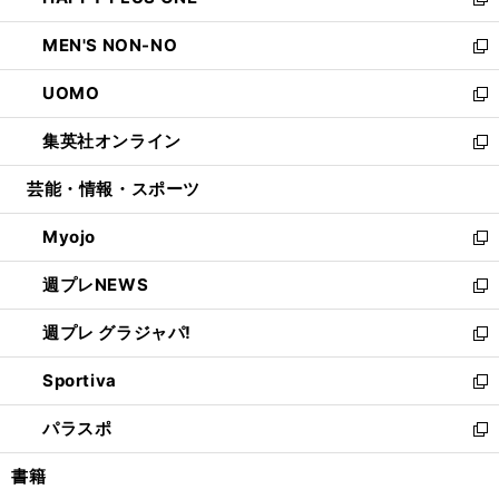
ィ
い
新
開
ウ
ン
ウ
し
MEN'S NON-NO
く
で
ド
ィ
い
新
開
ウ
ン
ウ
し
UOMO
く
で
ド
ィ
い
新
開
ウ
ン
ウ
し
集英社オンライン
く
で
ド
ィ
い
新
開
ウ
ン
ウ
し
芸能・情報・スポーツ
く
で
ド
ィ
い
開
ウ
ン
ウ
Myojo
く
で
ド
ィ
新
開
ウ
ン
し
週プレNEWS
く
で
ド
い
新
開
ウ
ウ
し
週プレ グラジャパ!
く
で
ィ
い
新
開
ン
ウ
し
Sportiva
く
ド
ィ
い
新
ウ
ン
ウ
し
パラスポ
で
ド
ィ
い
新
開
ウ
ン
ウ
し
書籍
く
で
ド
ィ
い