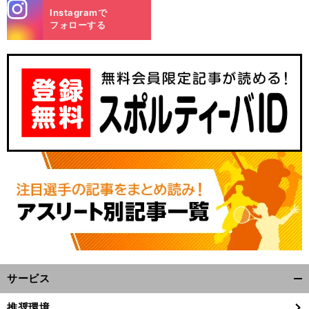
stagra
Instagramで
m
フォローする
サービス
開
く/
推奨環境