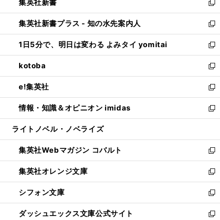
集英社新書
く
で
ィ
い
新
開
ン
ウ
し
集英社新書プラス - 知の水先案内人
く
ド
ィ
い
新
ウ
ン
ウ
し
1日5分で、明日は変わる よみタイ yomitai
で
ド
ィ
い
新
開
ウ
ン
ウ
し
kotoba
く
で
ド
ィ
い
新
開
ウ
ン
ウ
し
e!集英社
く
で
ド
ィ
い
新
開
ウ
ン
ウ
し
情報・知識＆オピニオン imidas
く
で
ド
ィ
い
新
開
ウ
ン
ウ
し
ライトノベル・ノベライズ
く
で
ド
ィ
い
開
ウ
ン
ウ
集英社Webマガジン コバルト
く
で
ド
ィ
新
開
ウ
ン
し
集英社オレンジ文庫
く
で
ド
い
新
開
ウ
ウ
し
シフォン文庫
く
で
ィ
い
新
開
ン
ウ
し
ダッシュエックス文庫公式サイト
く
ド
ィ
い
新