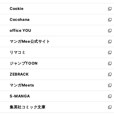
開
ウ
ン
ウ
Cookie
く
で
ド
ィ
新
開
ウ
ン
し
Cocohana
く
で
ド
い
新
開
ウ
ウ
し
office YOU
く
で
ィ
い
新
開
ン
ウ
し
マンガMee公式サイト
く
ド
ィ
い
新
ウ
ン
ウ
し
リマコミ
で
ド
ィ
い
新
開
ウ
ン
ウ
し
ジャンプTOON
く
で
ド
ィ
い
新
開
ウ
ン
ウ
し
ZEBRACK
く
で
ド
ィ
い
新
開
ウ
ン
ウ
し
マンガMeets
く
で
ド
ィ
い
新
開
ウ
ン
ウ
し
S-MANGA
く
で
ド
ィ
い
新
開
ウ
ン
ウ
し
集英社コミック文庫
く
で
ド
ィ
い
新
開
ウ
ン
ウ
し