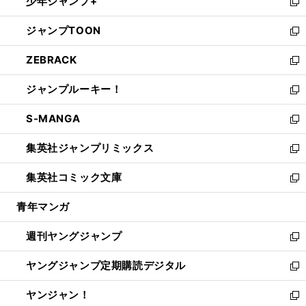
少年ジャンプ+
で
ド
ィ
い
新
開
ウ
ン
ウ
し
ジャンプTOON
く
で
ド
ィ
い
新
開
ウ
ン
ウ
し
ZEBRACK
く
で
ド
ィ
い
新
開
ウ
ン
ウ
し
ジャンプルーキー！
く
で
ド
ィ
い
新
開
ウ
ン
ウ
し
S-MANGA
く
で
ド
ィ
い
新
開
ウ
ン
ウ
し
集英社ジャンプリミックス
く
で
ド
ィ
い
新
開
ウ
ン
ウ
し
集英社コミック文庫
く
で
ド
ィ
い
新
開
ウ
ン
ウ
し
青年マンガ
く
で
ド
ィ
い
開
ウ
ン
ウ
週刊ヤングジャンプ
く
で
ド
ィ
新
開
ウ
ン
し
ヤングジャンプ定期購読デジタル
く
で
ド
い
新
開
ウ
ウ
し
ヤンジャン！
く
で
ィ
い
新