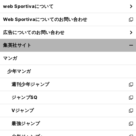
ウ
web Sportivaについて
で
開
Web Sportivaについてのお問い合わせ
く
新
し
広告についてのお問い合わせ
い
ウ
集英社サイト
ィ
開
ン
く/
マンガ
ド
閉
ウ
じ
少年マンガ
で
る
開
週刊少年ジャンプ
く
新
し
ジャンプSQ
い
新
ウ
し
Vジャンプ
ィ
い
新
ン
ウ
し
最強ジャンプ
ド
ィ
い
新
ウ
ン
ウ
し