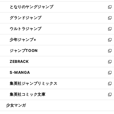
開
ン
ウ
し
となりのヤングジャンプ
く
ド
ィ
い
新
ウ
ン
ウ
し
グランドジャンプ
で
ド
ィ
い
新
開
ウ
ン
ウ
し
ウルトラジャンプ
く
で
ド
ィ
い
新
開
ウ
ン
ウ
し
少年ジャンプ+
く
で
ド
ィ
い
新
開
ウ
ン
ウ
し
ジャンプTOON
く
で
ド
ィ
い
新
開
ウ
ン
ウ
し
ZEBRACK
く
で
ド
ィ
い
新
開
ウ
ン
ウ
し
S-MANGA
く
で
ド
ィ
い
新
開
ウ
ン
ウ
し
集英社ジャンプリミックス
く
で
ド
ィ
い
新
開
ウ
ン
ウ
し
集英社コミック文庫
く
で
ド
ィ
い
新
開
ウ
ン
ウ
し
少女マンガ
く
で
ド
ィ
い
開
ウ
ン
ウ