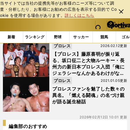
当サイトでは当社の提携先等がお客様のニーズ等について調
査・分析したり、お客様にお勧めの広告を表⽰する⽬的で Co
閉じ
okie を使⽤する場合があります。
詳しくはこちら
る
マイペ
web Sportiva (webスポルティーバ)
検索
メニュ
we
ー
「#坂口征二」の最新ニュース・ 情報
b
ジ
新着
ランキング
野球
サッカー
競馬
ゴル
ス
プロレス
2026.02.12更新
ポ
ル
【プロレス】藤原喜明が振り返
テ
る、坂口征二と大物ルーキー・長
ィ
州力の新日本プロレス入団「俺に
ー
ジェラシーなんかあるわけがな
バ
い」
プロレス
2021.01.05更新
プロレスファンを魅了した数々の
異名。「燃える闘魂」の名づけ親
が語る誕生秘話
2026年02月12日 10:01 更新
編集部のおすすめ