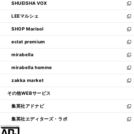
SHUEISHA VOX
で
ド
ィ
い
新
開
ウ
ン
ウ
し
LEEマルシェ
く
で
ド
ィ
い
新
開
ウ
ン
ウ
し
SHOP Marisol
く
で
ド
ィ
い
新
開
ウ
ン
ウ
し
eclat premium
く
で
ド
ィ
い
新
開
ウ
ン
ウ
し
mirabella
く
で
ド
ィ
い
新
開
ウ
ン
ウ
し
mirabella homme
く
で
ド
ィ
い
新
開
ウ
ン
ウ
し
zakka market
く
で
ド
ィ
い
新
開
ウ
ン
ウ
し
その他WEBサービス
く
で
ド
ィ
い
開
ウ
ン
ウ
集英社アドナビ
く
で
ド
ィ
新
開
ウ
ン
し
集英社エディターズ・ラボ
く
で
ド
い
新
開
ウ
ウ
し
く
で
ィ
い