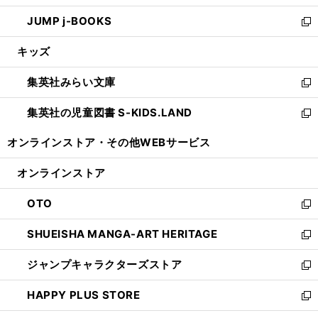
ウ
ン
ウ
し
JUMP j-BOOKS
で
ド
ィ
い
新
開
ウ
ン
ウ
し
キッズ
く
で
ド
ィ
い
開
ウ
ン
ウ
集英社みらい文庫
く
で
ド
ィ
新
開
ウ
ン
し
集英社の児童図書 S-KIDS.LAND
く
で
ド
い
新
開
ウ
ウ
し
オンラインストア・
その他WEBサービス
く
で
ィ
い
開
ン
ウ
オンラインストア
く
ド
ィ
ウ
ン
OTO
で
ド
新
開
ウ
し
SHUEISHA MANGA-ART HERITAGE
く
で
い
新
開
ウ
し
ジャンプキャラクターズストア
く
ィ
い
新
ン
ウ
し
HAPPY PLUS STORE
ド
ィ
い
新
ウ
ン
ウ
し