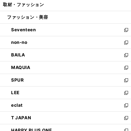
取材・ファッション
く
で
ド
ィ
い
開
ウ
ン
ウ
ファッション・美容
く
で
ド
ィ
開
ウ
ン
Seventeen
く
で
ド
新
開
ウ
し
non-no
く
で
い
新
開
ウ
し
BAILA
く
ィ
い
新
ン
ウ
し
MAQUIA
ド
ィ
い
新
ウ
ン
ウ
し
SPUR
で
ド
ィ
い
新
開
ウ
ン
ウ
し
LEE
く
で
ド
ィ
い
新
開
ウ
ン
ウ
し
eclat
く
で
ド
ィ
い
新
開
ウ
ン
ウ
し
T JAPAN
く
で
ド
ィ
い
新
開
ウ
ン
ウ
し
HAPPY PLUS ONE
く
で
ド