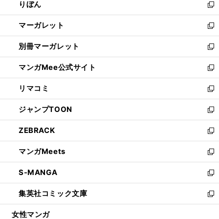
りぼん
く
で
ド
ィ
新
開
ウ
ン
し
マーガレット
く
で
ド
い
新
開
ウ
ウ
し
別冊マーガレット
く
で
ィ
い
新
開
ン
ウ
し
マンガMee公式サイト
く
ド
ィ
い
新
ウ
ン
ウ
し
リマコミ
で
ド
ィ
い
新
開
ウ
ン
ウ
し
ジャンプTOON
く
で
ド
ィ
い
新
開
ウ
ン
ウ
し
ZEBRACK
く
で
ド
ィ
い
新
開
ウ
ン
ウ
し
マンガMeets
く
で
ド
ィ
い
新
開
ウ
ン
ウ
し
S-MANGA
く
で
ド
ィ
い
新
開
ウ
ン
ウ
し
集英社コミック文庫
く
で
ド
ィ
い
新
開
ウ
ン
ウ
し
女性マンガ
く
で
ド
ィ
い