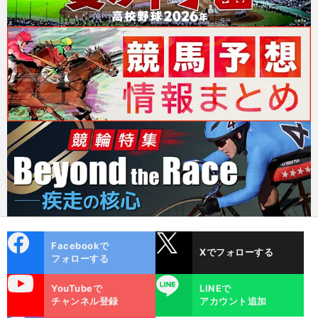
cebo
X
Facebookで
Xでフォローする
ok
フォローする
uTube
LINE
YouTubeで
LINEで
チャンネル登録
アカウント追加