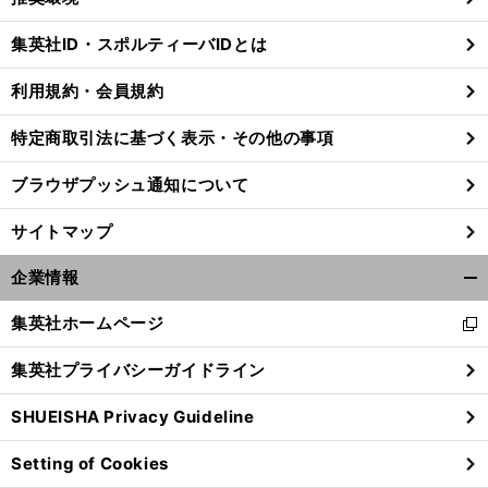
閉
じ
集英社ID・スポルティーバIDとは
る
利用規約・会員規約
特定商取引法に基づく表示・その他の事項
ブラウザプッシュ通知について
サイトマップ
企業情報
開
く/
集英社ホームページ
新
閉
し
じ
集英社プライバシーガイドライン
い
る
ウ
SHUEISHA Privacy Guideline
ィ
ン
Setting of Cookies
ド