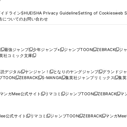
プ
ガイドライン
SHUEISHA Privacy Guideline
Setting of Cookies
web 
告についてのお問い合わせ
プ
最強ジャンプ
少年ジャンプ+
ジャンプTOON
ZEBRACK
ジ
新
新
新
新
新
英社コミック文庫
し
新
し
し
し
し
い
い
し
い
い
い
ウ
ウ
い
ウ
ウ
ウ
購読デジタル
ヤンジャン！
となりのヤングジャンプ
グランドジ
新
新
新
ィ
ィ
ウ
ィ
ィ
ィ
プTOON
ZEBRACK
S-MANGA
集英社ジャンプリミックス
集英
新
し
新
し
新
し
新
ン
ン
ィ
ン
ン
ン
し
い
し
い
し
い
し
ド
ド
ン
ド
ド
ド
い
ウ
い
ウ
い
ウ
い
ウ
ウ
ド
ウ
ウ
ウ
マンガMee公式サイト
リマコミ
ジャンプTOON
ZEBRACK
マン
新
新
新
新
ウ
ィ
ウ
ィ
ウ
ィ
ウ
で
で
ウ
で
で
で
し
し
し
し
し
ィ
ン
ィ
ン
ィ
ン
ィ
開
開
で
開
開
開
い
い
い
い
い
ン
ド
ン
ド
ン
ド
ン
く
く
開
く
く
く
ウ
ウ
ウ
ウ
ウ
ド
ウ
ド
ウ
ド
ウ
ド
ee公式サイト
リマコミ
ジャンプTOON
ZEBRACK
マンガMeet
く
新
新
新
新
ィ
ィ
ィ
ィ
ィ
ウ
で
ウ
で
ウ
で
ウ
し
し
し
し
ン
ン
ン
ン
ン
で
開
で
開
で
開
で