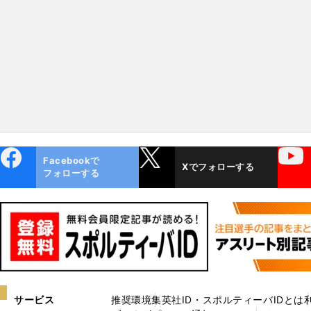
っていた（笑）」
ebo
X
YouTube
Facebookで
Xでフォローする
ok
フォローする
サービス
推奨環境
集英社ID・スポルティーバIDとは