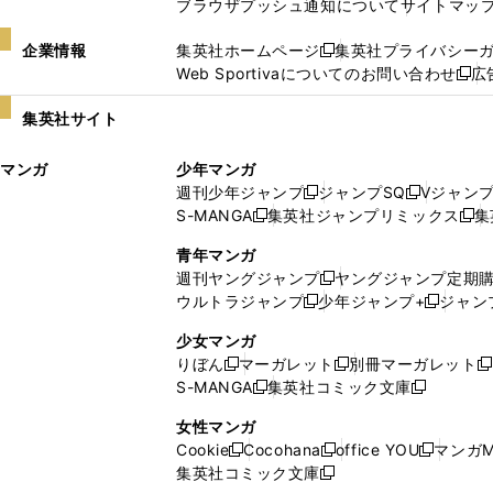
ブラウザプッシュ通知について
サイトマッ
企業情報
集英社ホームページ
集英社プライバシー
新
Web Sportivaについてのお問い合わせ
広
し
新
い
し
集英社サイト
ウ
い
ィ
ウ
マンガ
少年マンガ
ン
ィ
週刊少年ジャンプ
ジャンプSQ
Vジャン
ド
ン
新
新
S-MANGA
集英社ジャンプリミックス
集
ウ
ド
新
し
し
新
で
ウ
し
い
い
し
青年マンガ
開
で
い
ウ
ウ
い
週刊ヤングジャンプ
ヤングジャンプ定期
新
く
開
ウ
ィ
ィ
ウ
ウルトラジャンプ
少年ジャンプ+
ジャン
新
し
新
く
ィ
ン
ン
ィ
し
い
し
ン
ド
ド
ン
少女マンガ
い
ウ
い
ド
ウ
ウ
ド
りぼん
マーガレット
別冊マーガレット
新
新
新
ウ
ィ
ウ
ウ
で
で
ウ
S-MANGA
集英社コミック文庫
し
新
し
新
ィ
ン
ィ
で
開
開
で
い
し
い
し
ン
ド
ン
女性マンガ
開
く
く
開
ウ
い
ウ
い
ド
ウ
ド
Cookie
Cocohana
office YOU
マンガM
く
く
新
新
新
ィ
ウ
ィ
ウ
ウ
で
ウ
集英社コミック文庫
し
新
し
し
ン
ィ
ン
ィ
で
開
で