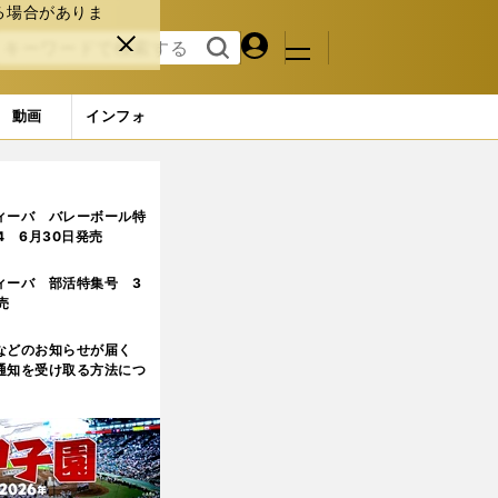
る場合がありま
マイペ
閉じ
検索
メニュ
ー
る
す
ジ
る
動画
インフォ
ィーバ バレーボール特
.4 6月30日発売
ィーバ 部活特集号 3
売
などのお知らせが届く
通知を受け取る方法につ