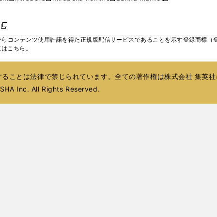
ィ
ウ
ウ
ウ
く
く
く
く
い
し
し
い
し
し
い
ン
で
で
で
ウ
い
い
ウ
い
い
ウ
ド
ボ
開
開
開
新
ィ
ウ
ウ
ィ
ウ
ウ
ィ
ウ
く
く
く
し
らコンテンツ使用許諾を得た正規版配信サービスであることを示す登録商標（登録番
ン
ィ
ィ
ン
ィ
ィ
ン
で
い
覧はこちら。
ド
ン
ン
ド
ン
ン
ド
開
ウ
ウ
ド
ド
ウ
ド
ド
ウ
く
ィ
で
ウ
ウ
で
ウ
ウ
で
ることは法律で禁じられています。全ての著作権は株式会社 集英社
ン
開
で
で
開
で
で
開
ド
HA Inc. All Rights Reserved.
く
開
開
く
開
開
く
ウ
く
く
く
く
で
開
く