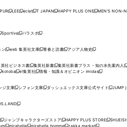
い
い
い
い
ド
ド
ド
ド
ド
開
く
開
く
開
く
開
ウ
ウ
ウ
ウ
ウ
ウ
ウ
ウ
ウ
PUR
LEE
eclat
T JAPAN
HAPPY PLUS ONE
MEN'S NON-
く
く
く
く
新
新
新
新
新
ィ
ィ
ィ
ィ
で
で
で
で
で
し
し
し
し
し
ン
ン
ン
ン
開
開
開
開
開
い
い
い
い
い
ド
ド
ド
ド
く
く
く
く
く
ウ
ウ
ウ
ウ
ウ
ウ
ウ
ウ
ウ
Sportiva
パラスポ
新
新
ィ
ィ
ィ
ィ
ィ
で
で
で
で
し
し
し
ン
ン
ン
ン
ン
開
開
開
開
い
い
い
ド
ド
ド
ド
ド
ョン
web 集英社文庫
青春と読書
アジア人物史
く
く
く
く
新
新
新
新
ウ
ウ
ウ
ウ
ウ
ウ
ウ
ウ
し
し
し
し
ィ
ィ
ィ
で
で
で
で
で
い
い
い
い
ン
ン
ン
集英社ビジネス書
集英社新書
集英社新書プラス - 知の水先案内人
開
開
開
開
開
新
新
新
ウ
ウ
ウ
ウ
ド
ド
ド
kotoba
e!集英社
情報・知識＆オピニオン imidas
く
く
く
く
く
新
し
新
し
新
ィ
ィ
ィ
ィ
ウ
ウ
ウ
し
し
い
し
い
し
ン
ン
ン
ン
で
で
で
い
い
ウ
い
ウ
い
ド
ド
ド
ド
ンジ文庫
シフォン文庫
ダッシュエックス文庫公式サイト
JUMP 
開
開
開
新
新
新
ウ
ウ
ィ
ウ
ィ
ウ
ウ
ウ
ウ
ウ
く
く
く
し
し
し
ィ
ィ
ン
ィ
ン
ィ
で
で
で
で
い
い
い
ン
ン
ド
ン
ド
ン
S.LAND
開
開
開
開
新
ウ
ウ
ウ
ド
ド
ウ
ド
ウ
ド
く
く
く
く
し
ィ
ィ
ィ
ウ
ウ
で
ウ
で
ウ
い
ン
ン
ン
ジャンプキャラクターズストア
HAPPY PLUS STORE
SHUEIS
で
で
開
で
開
で
新
新
新
ウ
ド
ド
ド
ium
mirabella
mirabella homme
zakka market
開
開
く
開
く
開
し
新
新
新
し
新
し