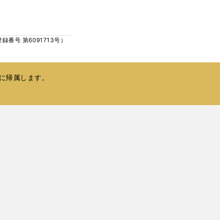
ウ
い
で
ウ
開
ィ
く
号 第6091713号）
ン
ド
ウ
で
に帰属します。
開
く