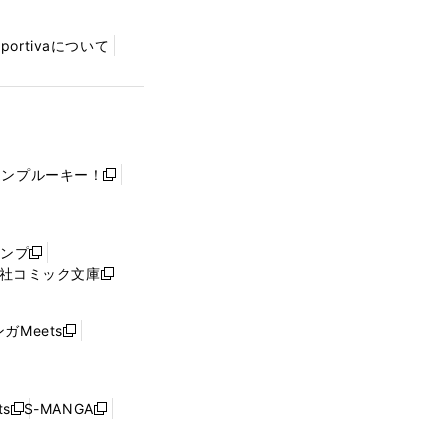
Sportivaについて
ャンプルーキー！
新
し
い
ウ
ャンプ
新
ィ
社コミック文庫
し
新
ン
い
し
ド
ウ
い
ウ
ガMeets
新
ィ
ウ
で
し
ン
ィ
開
い
ド
ン
く
ウ
ウ
ド
s
S-MANGA
新
新
ィ
で
ウ
し
し
ン
開
で