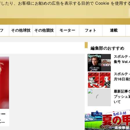
たり、お客様にお勧めの広告を表⽰する⽬的で Cookie を使⽤す
フ
その他球技
その他競技
モーター
フォト
連載
編集部のおすすめ
スポルテ
集号 Vol
スポルテ
月16日発
最新記事
プッシュ
いて
ラー
に引