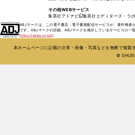
ィ
ウ
い
し
し
ン
その他WEBサービス
で
ウ
い
い
ド
集英社アドナビ
集英社エディターズ・ラ
開
新
ィ
ウ
ウ
ウ
く
し
ABJマークは、この電子書店・電子書籍配信サービスが、著作権者か
ン
ィ
ィ
で
い
です。ABJマークの詳細、ABJマークを掲示しているサービスの一
ド
ン
ン
開
https://aebs.or.jp/
ウ
新
ウ
ド
ド
く
し
ィ
で
ウ
ウ
い
本ホームページに記載の文章・画像・写真などを無断で複製す
ン
開
で
で
ウ
ド
© SHUEIS
ィ
く
開
開
ン
ウ
く
く
ド
で
ウ
開
で
開
く
く