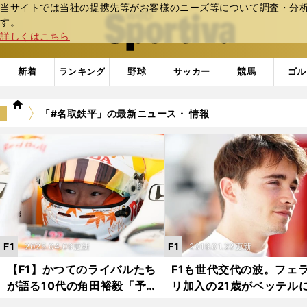
当サイトでは当社の提携先等がお客様のニーズ等について調査・分析し
web Sportiva (webスポルティーバ)
す。
詳しくはこちら
新着
ランキング
野球
サッカー
競馬
ゴル
we
「#名取鉄平」の最新ニュース・ 情報
b
ス
ポ
ル
テ
ィ
ー
バ
F1
F1
2025.04.09更新
2019.01.23更新
【F1】かつてのライバルたち
F1も世代交代の波。フェ
が語る10代の角田裕毅「予選
リ加入の21歳がベッテル
落ちした大会の文句ばかり言
導を渡す？