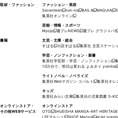
い
し
い
い
ド
ン
ド
ン
取材・ファッション
ファッション・美容
開
く
開
ウ
い
ウ
ウ
ウ
ド
ウ
ド
Seventeen
non-no
BAILA
MAQUIA
S
く
く
新
新
新
新
ィ
ウ
ィ
ィ
で
ウ
で
ウ
集英社オンライン
し
新
し
し
し
ン
ィ
ン
ン
開
で
開
で
い
し
い
い
い
ド
ン
ド
ド
芸能・情報・スポーツ
く
開
く
開
ウ
い
ウ
ウ
ウ
ウ
ド
ウ
ウ
Myojo
週プレNEWS
週プレ グラジャパ!
く
く
新
新
新
ィ
ウ
ィ
ィ
ィ
で
ウ
で
で
し
し
ン
ィ
ン
ン
ン
書籍
文芸・文庫・総合
開
で
開
開
い
い
ド
ン
ド
ド
ド
すばる
小説すばる
集英社 文芸ステーシ
く
開
く
く
新
新
ウ
ウ
ウ
ド
ウ
ウ
ウ
く
し
し
ィ
ィ
学芸・ノンフィクション・新書
で
ウ
で
で
で
い
い
ン
ン
集英社学芸部 - 学芸・ノンフィクション
開
で
開
開
開
新
ウ
ウ
ド
ド
1日5分で、明日は変わる よみタイ yomitai
く
開
く
く
く
し
新
ィ
ィ
ウ
ウ
く
い
ン
ン
ライトノベル・ノベライズ
で
で
ウ
ド
ド
集英社Webマガジン コバルト
集英社オレ
開
開
新
ィ
ウ
ウ
く
く
し
ン
キッズ
で
で
い
ド
集英社みらい文庫
集英社の児童図書 S-KID
開
開
新
ウ
ウ
く
く
し
ィ
オンラインストア・
オンラインストア
で
い
ン
その他WEBサービス
OTO
SHUEISHA MANGA-ART HERITAGE
開
新
ウ
ド
LEEマルシェ
SHOP Marisol
eclat prem
く
し
新
新