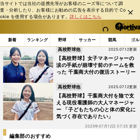
当サイトでは当社の提携先等がお客様のニーズ等について調
査・分析したり、お客様にお勧めの広告を表⽰する⽬的で Co
閉じ
okie を使⽤する場合があります。
詳しくはこちら
る
マイペ
web Sportiva (webスポルティーバ)
検索
メニュ
we
ー
「#吉原拓」の最新ニュース・ 情報
b
ジ
新着
ランキング
野球
サッカー
競馬
ゴル
ス
高校野球他
2025.07.12更新
ポ
ル
【高校野球】女子マネージャーの
テ
涙の手紙が崩壊寸前のチームを救
ィ
った 千葉商大付の復活ストーリー
ー
バ
高校野球他
2025.07.12更新
【高校野球】千葉商大付を陰で支
える現役看護師の大人マネージャ
ー 「子どもたちの心と体の変化に
気づく存在でありたい」
2025年07月12日 07:35 更新
編集部のおすすめ