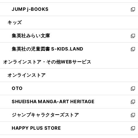
ウ
ン
ウ
し
JUMP j-BOOKS
で
ド
ィ
い
新
開
ウ
ン
ウ
し
キッズ
く
で
ド
ィ
い
開
ウ
ン
ウ
集英社みらい文庫
く
で
ド
ィ
新
開
ウ
ン
し
集英社の児童図書 S-KIDS.LAND
く
で
ド
い
新
開
ウ
ウ
し
オンラインストア・
その他WEBサービス
く
で
ィ
い
開
ン
ウ
オンラインストア
く
ド
ィ
ウ
ン
OTO
で
ド
新
開
ウ
し
SHUEISHA MANGA-ART HERITAGE
く
で
い
新
開
ウ
し
ジャンプキャラクターズストア
く
ィ
い
新
ン
ウ
し
HAPPY PLUS STORE
ド
ィ
い
新
ウ
ン
ウ
し