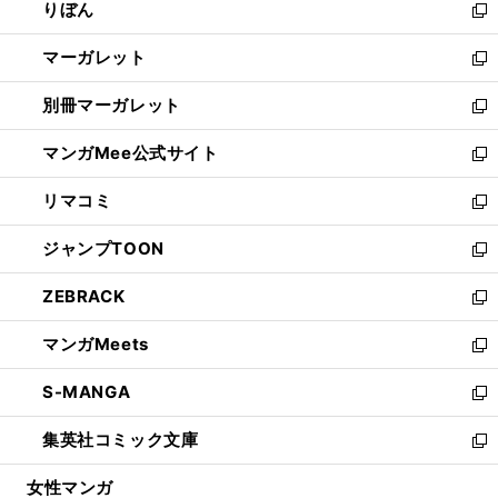
りぼん
く
で
ド
ィ
新
開
ウ
ン
し
マーガレット
く
で
ド
い
新
開
ウ
ウ
し
別冊マーガレット
く
で
ィ
い
新
開
ン
ウ
し
マンガMee公式サイト
く
ド
ィ
い
新
ウ
ン
ウ
し
リマコミ
で
ド
ィ
い
新
開
ウ
ン
ウ
し
ジャンプTOON
く
で
ド
ィ
い
新
開
ウ
ン
ウ
し
ZEBRACK
く
で
ド
ィ
い
新
開
ウ
ン
ウ
し
マンガMeets
く
で
ド
ィ
い
新
開
ウ
ン
ウ
し
S-MANGA
く
で
ド
ィ
い
新
開
ウ
ン
ウ
し
集英社コミック文庫
く
で
ド
ィ
い
新
開
ウ
ン
ウ
し
女性マンガ
く
で
ド
ィ
い