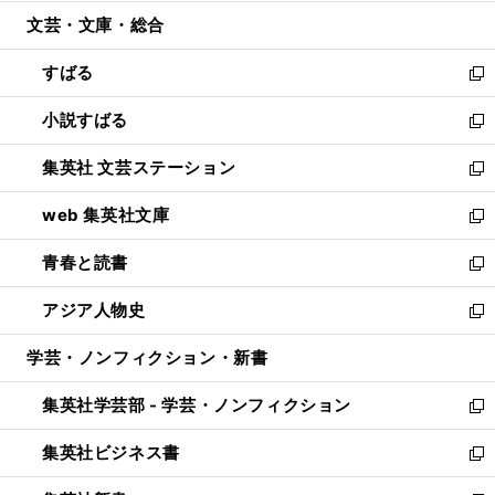
開
ウ
ン
ウ
文芸・文庫・総合
く
で
ド
ィ
開
ウ
ン
すばる
く
で
ド
新
開
ウ
し
小説すばる
く
で
い
新
開
ウ
し
集英社 文芸ステーション
く
ィ
い
新
ン
ウ
し
web 集英社文庫
ド
ィ
い
新
ウ
ン
ウ
し
青春と読書
で
ド
ィ
い
新
開
ウ
ン
ウ
し
アジア人物史
く
で
ド
ィ
い
新
開
ウ
ン
ウ
し
学芸・ノンフィクション・新書
く
で
ド
ィ
い
開
ウ
ン
ウ
集英社学芸部 - 学芸・ノンフィクション
く
で
ド
ィ
新
開
ウ
ン
し
集英社ビジネス書
く
で
ド
い
新
開
ウ
ウ
し