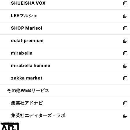
SHUEISHA VOX
で
ド
ィ
い
新
開
ウ
ン
ウ
し
LEEマルシェ
く
で
ド
ィ
い
新
開
ウ
ン
ウ
し
SHOP Marisol
く
で
ド
ィ
い
新
開
ウ
ン
ウ
し
eclat premium
く
で
ド
ィ
い
新
開
ウ
ン
ウ
し
mirabella
く
で
ド
ィ
い
新
開
ウ
ン
ウ
し
mirabella homme
く
で
ド
ィ
い
新
開
ウ
ン
ウ
し
zakka market
く
で
ド
ィ
い
新
開
ウ
ン
ウ
し
その他WEBサービス
く
で
ド
ィ
い
開
ウ
ン
ウ
集英社アドナビ
く
で
ド
ィ
新
開
ウ
ン
し
集英社エディターズ・ラボ
く
で
ド
い
新
開
ウ
ウ
し
く
で
ィ
い