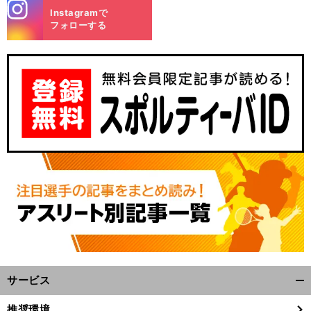
stagra
Instagramで
m
フォローする
サービス
開
く/
推奨環境