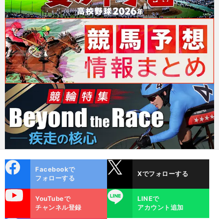
cebo
X
Facebookで
Xでフォローする
ok
フォローする
uTube
LINE
YouTubeで
LINEで
チャンネル登録
アカウント追加