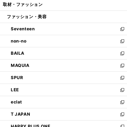
取材・ファッション
く
で
ド
ィ
い
開
ウ
ン
ウ
ファッション・美容
く
で
ド
ィ
開
ウ
ン
Seventeen
く
で
ド
新
開
ウ
し
non-no
く
で
い
新
開
ウ
し
BAILA
く
ィ
い
新
ン
ウ
し
MAQUIA
ド
ィ
い
新
ウ
ン
ウ
し
SPUR
で
ド
ィ
い
新
開
ウ
ン
ウ
し
LEE
く
で
ド
ィ
い
新
開
ウ
ン
ウ
し
eclat
く
で
ド
ィ
い
新
開
ウ
ン
ウ
し
T JAPAN
く
で
ド
ィ
い
新
開
ウ
ン
ウ
し
HAPPY PLUS ONE
く
で
ド