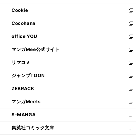
開
ウ
ン
ウ
Cookie
く
で
ド
ィ
新
開
ウ
ン
し
Cocohana
く
で
ド
い
新
開
ウ
ウ
し
office YOU
く
で
ィ
い
新
開
ン
ウ
し
マンガMee公式サイト
く
ド
ィ
い
新
ウ
ン
ウ
し
リマコミ
で
ド
ィ
い
新
開
ウ
ン
ウ
し
ジャンプTOON
く
で
ド
ィ
い
新
開
ウ
ン
ウ
し
ZEBRACK
く
で
ド
ィ
い
新
開
ウ
ン
ウ
し
マンガMeets
く
で
ド
ィ
い
新
開
ウ
ン
ウ
し
S-MANGA
く
で
ド
ィ
い
新
開
ウ
ン
ウ
し
集英社コミック文庫
く
で
ド
ィ
い
新
開
ウ
ン
ウ
し