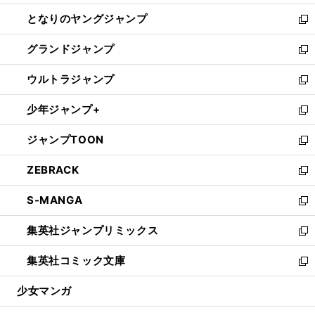
開
ン
ウ
し
となりのヤングジャンプ
く
ド
ィ
い
新
ウ
ン
ウ
し
グランドジャンプ
で
ド
ィ
い
新
開
ウ
ン
ウ
し
ウルトラジャンプ
く
で
ド
ィ
い
新
開
ウ
ン
ウ
し
少年ジャンプ+
く
で
ド
ィ
い
新
開
ウ
ン
ウ
し
ジャンプTOON
く
で
ド
ィ
い
新
開
ウ
ン
ウ
し
ZEBRACK
く
で
ド
ィ
い
新
開
ウ
ン
ウ
し
S-MANGA
く
で
ド
ィ
い
新
開
ウ
ン
ウ
し
集英社ジャンプリミックス
く
で
ド
ィ
い
新
開
ウ
ン
ウ
し
集英社コミック文庫
く
で
ド
ィ
い
新
開
ウ
ン
ウ
し
少女マンガ
く
で
ド
ィ
い
開
ウ
ン
ウ