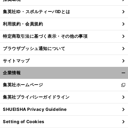
閉
じ
集英社ID・スポルティーバIDとは
る
利用規約・会員規約
特定商取引法に基づく表示・その他の事項
ブラウザプッシュ通知について
サイトマップ
企業情報
開
く/
集英社ホームページ
新
閉
し
じ
集英社プライバシーガイドライン
い
る
ウ
SHUEISHA Privacy Guideline
ィ
ン
Setting of Cookies
ド