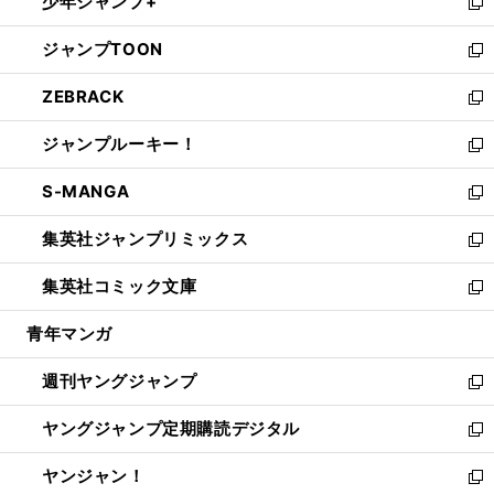
少年ジャンプ+
で
ド
ィ
い
新
開
ウ
ン
ウ
し
ジャンプTOON
く
で
ド
ィ
い
新
開
ウ
ン
ウ
し
ZEBRACK
く
で
ド
ィ
い
新
開
ウ
ン
ウ
し
ジャンプルーキー！
く
で
ド
ィ
い
新
開
ウ
ン
ウ
し
S-MANGA
く
で
ド
ィ
い
新
開
ウ
ン
ウ
し
集英社ジャンプリミックス
く
で
ド
ィ
い
新
開
ウ
ン
ウ
し
集英社コミック文庫
く
で
ド
ィ
い
新
開
ウ
ン
ウ
し
青年マンガ
く
で
ド
ィ
い
開
ウ
ン
ウ
週刊ヤングジャンプ
く
で
ド
ィ
新
開
ウ
ン
し
ヤングジャンプ定期購読デジタル
く
で
ド
い
新
開
ウ
ウ
し
ヤンジャン！
く
で
ィ
い
新