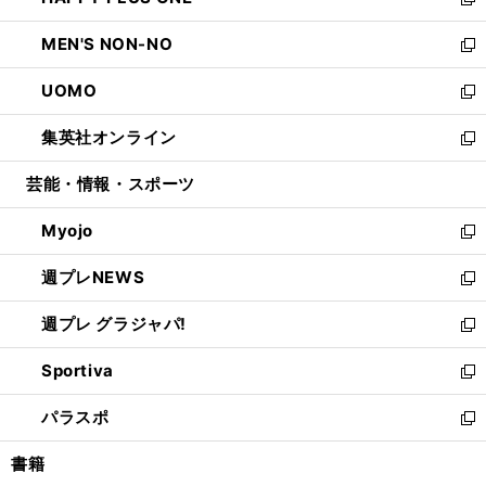
ィ
い
新
開
ウ
ン
ウ
し
MEN'S NON-NO
く
で
ド
ィ
い
新
開
ウ
ン
ウ
し
UOMO
く
で
ド
ィ
い
新
開
ウ
ン
ウ
し
集英社オンライン
く
で
ド
ィ
い
新
開
ウ
ン
ウ
し
芸能・情報・スポーツ
く
で
ド
ィ
い
開
ウ
ン
ウ
Myojo
く
で
ド
ィ
新
開
ウ
ン
し
週プレNEWS
く
で
ド
い
新
開
ウ
ウ
し
週プレ グラジャパ!
く
で
ィ
い
新
開
ン
ウ
し
Sportiva
く
ド
ィ
い
新
ウ
ン
ウ
し
パラスポ
で
ド
ィ
い
新
開
ウ
ン
ウ
し
書籍
く
で
ド
ィ
い