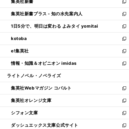
集英社新書
く
で
ィ
い
新
開
ン
ウ
し
集英社新書プラス - 知の水先案内人
く
ド
ィ
い
新
ウ
ン
ウ
し
1日5分で、明日は変わる よみタイ yomitai
で
ド
ィ
い
新
開
ウ
ン
ウ
し
kotoba
く
で
ド
ィ
い
新
開
ウ
ン
ウ
し
e!集英社
く
で
ド
ィ
い
新
開
ウ
ン
ウ
し
情報・知識＆オピニオン imidas
く
で
ド
ィ
い
新
開
ウ
ン
ウ
し
ライトノベル・ノベライズ
く
で
ド
ィ
い
開
ウ
ン
ウ
集英社Webマガジン コバルト
く
で
ド
ィ
新
開
ウ
ン
し
集英社オレンジ文庫
く
で
ド
い
新
開
ウ
ウ
し
シフォン文庫
く
で
ィ
い
新
開
ン
ウ
し
ダッシュエックス文庫公式サイト
く
ド
ィ
い
新