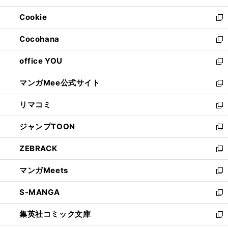
開
ウ
ン
ウ
Cookie
く
で
ド
ィ
新
開
ウ
ン
し
Cocohana
く
で
ド
い
新
開
ウ
ウ
し
office YOU
く
で
ィ
い
新
開
ン
ウ
し
マンガMee公式サイト
く
ド
ィ
い
新
ウ
ン
ウ
し
リマコミ
で
ド
ィ
い
新
開
ウ
ン
ウ
し
ジャンプTOON
く
で
ド
ィ
い
新
開
ウ
ン
ウ
し
ZEBRACK
く
で
ド
ィ
い
新
開
ウ
ン
ウ
し
マンガMeets
く
で
ド
ィ
い
新
開
ウ
ン
ウ
し
S-MANGA
く
で
ド
ィ
い
新
開
ウ
ン
ウ
し
集英社コミック文庫
く
で
ド
ィ
い
新
開
ウ
ン
ウ
し