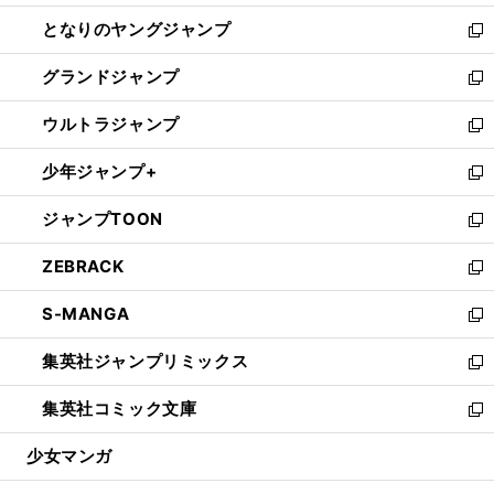
開
ン
ウ
し
となりのヤングジャンプ
く
ド
ィ
い
新
ウ
ン
ウ
し
グランドジャンプ
で
ド
ィ
い
新
開
ウ
ン
ウ
し
ウルトラジャンプ
く
で
ド
ィ
い
新
開
ウ
ン
ウ
し
少年ジャンプ+
く
で
ド
ィ
い
新
開
ウ
ン
ウ
し
ジャンプTOON
く
で
ド
ィ
い
新
開
ウ
ン
ウ
し
ZEBRACK
く
で
ド
ィ
い
新
開
ウ
ン
ウ
し
S-MANGA
く
で
ド
ィ
い
新
開
ウ
ン
ウ
し
集英社ジャンプリミックス
く
で
ド
ィ
い
新
開
ウ
ン
ウ
し
集英社コミック文庫
く
で
ド
ィ
い
新
開
ウ
ン
ウ
し
少女マンガ
く
で
ド
ィ
い
開
ウ
ン
ウ