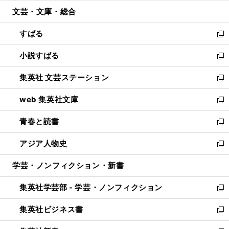
開
ウ
ン
ウ
文芸・文庫・総合
く
で
ド
ィ
開
ウ
ン
すばる
く
で
ド
新
開
ウ
し
小説すばる
く
で
い
新
開
ウ
し
集英社 文芸ステーション
く
ィ
い
新
ン
ウ
し
web 集英社文庫
ド
ィ
い
新
ウ
ン
ウ
し
青春と読書
で
ド
ィ
い
新
開
ウ
ン
ウ
し
アジア人物史
く
で
ド
ィ
い
新
開
ウ
ン
ウ
し
学芸・ノンフィクション・新書
く
で
ド
ィ
い
開
ウ
ン
ウ
集英社学芸部 - 学芸・ノンフィクション
く
で
ド
ィ
新
開
ウ
ン
し
集英社ビジネス書
く
で
ド
い
新
開
ウ
ウ
し