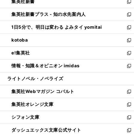
集英社新書
く
で
ィ
い
新
開
ン
ウ
し
集英社新書プラス - 知の水先案内人
く
ド
ィ
い
新
ウ
ン
ウ
し
1日5分で、明日は変わる よみタイ yomitai
で
ド
ィ
い
新
開
ウ
ン
ウ
し
kotoba
く
で
ド
ィ
い
新
開
ウ
ン
ウ
し
e!集英社
く
で
ド
ィ
い
新
開
ウ
ン
ウ
し
情報・知識＆オピニオン imidas
く
で
ド
ィ
い
新
開
ウ
ン
ウ
し
ライトノベル・ノベライズ
く
で
ド
ィ
い
開
ウ
ン
ウ
集英社Webマガジン コバルト
く
で
ド
ィ
新
開
ウ
ン
し
集英社オレンジ文庫
く
で
ド
い
新
開
ウ
ウ
し
シフォン文庫
く
で
ィ
い
新
開
ン
ウ
し
ダッシュエックス文庫公式サイト
く
ド
ィ
い
新