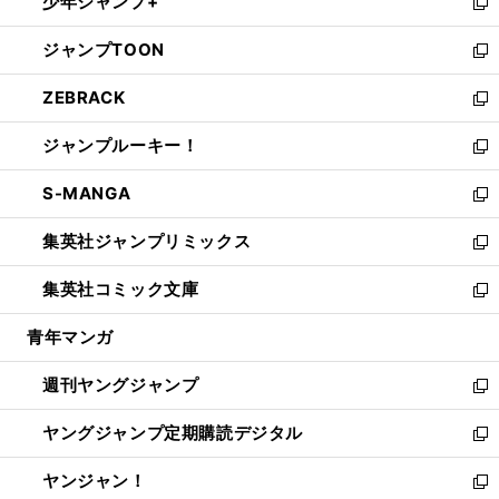
少年ジャンプ+
で
ド
ィ
い
新
開
ウ
ン
ウ
し
ジャンプTOON
く
で
ド
ィ
い
新
開
ウ
ン
ウ
し
ZEBRACK
く
で
ド
ィ
い
新
開
ウ
ン
ウ
し
ジャンプルーキー！
く
で
ド
ィ
い
新
開
ウ
ン
ウ
し
S-MANGA
く
で
ド
ィ
い
新
開
ウ
ン
ウ
し
集英社ジャンプリミックス
く
で
ド
ィ
い
新
開
ウ
ン
ウ
し
集英社コミック文庫
く
で
ド
ィ
い
新
開
ウ
ン
ウ
し
青年マンガ
く
で
ド
ィ
い
開
ウ
ン
ウ
週刊ヤングジャンプ
く
で
ド
ィ
新
開
ウ
ン
し
ヤングジャンプ定期購読デジタル
く
で
ド
い
新
開
ウ
ウ
し
ヤンジャン！
く
で
ィ
い
新