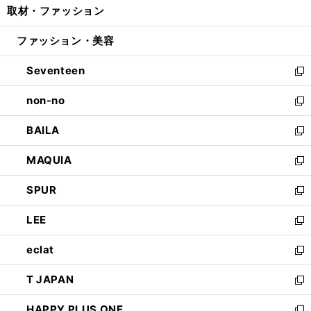
取材・ファッション
く
で
ド
ィ
い
開
ウ
ン
ウ
ファッション・美容
く
で
ド
ィ
開
ウ
ン
Seventeen
く
で
ド
新
開
ウ
し
non-no
く
で
い
新
開
ウ
し
BAILA
く
ィ
い
新
ン
ウ
し
MAQUIA
ド
ィ
い
新
ウ
ン
ウ
し
SPUR
で
ド
ィ
い
新
開
ウ
ン
ウ
し
LEE
く
で
ド
ィ
い
新
開
ウ
ン
ウ
し
eclat
く
で
ド
ィ
い
新
開
ウ
ン
ウ
し
T JAPAN
く
で
ド
ィ
い
新
開
ウ
ン
ウ
し
HAPPY PLUS ONE
く
で
ド