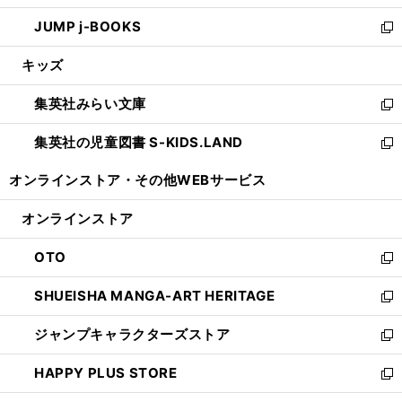
ウ
ン
ウ
し
JUMP j-BOOKS
で
ド
ィ
い
新
開
ウ
ン
ウ
し
キッズ
く
で
ド
ィ
い
開
ウ
ン
ウ
集英社みらい文庫
く
で
ド
ィ
新
開
ウ
ン
し
集英社の児童図書 S-KIDS.LAND
く
で
ド
い
新
開
ウ
ウ
し
オンラインストア・
その他WEBサービス
く
で
ィ
い
開
ン
ウ
オンラインストア
く
ド
ィ
ウ
ン
OTO
で
ド
新
開
ウ
し
SHUEISHA MANGA-ART HERITAGE
く
で
い
新
開
ウ
し
ジャンプキャラクターズストア
く
ィ
い
新
ン
ウ
し
HAPPY PLUS STORE
ド
ィ
い
新
ウ
ン
ウ
し