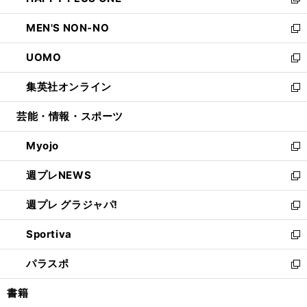
ィ
い
新
開
ウ
ン
ウ
し
MEN'S NON-NO
く
で
ド
ィ
い
新
開
ウ
ン
ウ
し
UOMO
く
で
ド
ィ
い
新
開
ウ
ン
ウ
し
集英社オンライン
く
で
ド
ィ
い
新
開
ウ
ン
ウ
し
芸能・情報・スポーツ
く
で
ド
ィ
い
開
ウ
ン
ウ
Myojo
く
で
ド
ィ
新
開
ウ
ン
し
週プレNEWS
く
で
ド
い
新
開
ウ
ウ
し
週プレ グラジャパ!
く
で
ィ
い
新
開
ン
ウ
し
Sportiva
く
ド
ィ
い
新
ウ
ン
ウ
し
パラスポ
で
ド
ィ
い
新
開
ウ
ン
ウ
し
書籍
く
で
ド
ィ
い