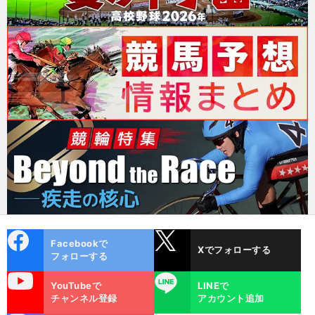
cebo
X
Facebookで
Xでフォローする
ok
フォローする
uTube
LINE
YouTubeで
LINEで
チャンネル登録
アカウント追加