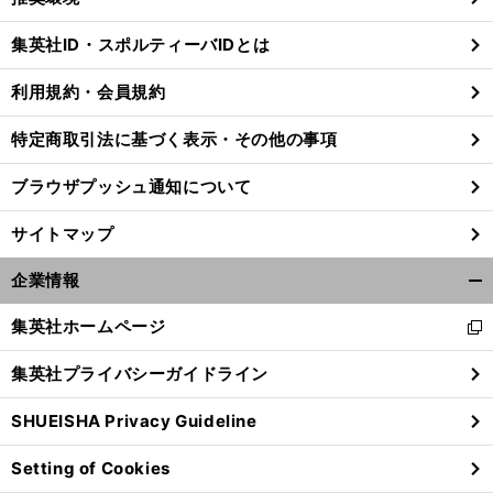
閉
じ
集英社ID・スポルティーバIDとは
る
利用規約・会員規約
特定商取引法に基づく表示・その他の事項
ブラウザプッシュ通知について
サイトマップ
企業情報
開
く/
集英社ホームページ
新
閉
し
じ
集英社プライバシーガイドライン
い
る
ウ
SHUEISHA Privacy Guideline
ィ
ン
Setting of Cookies
ド