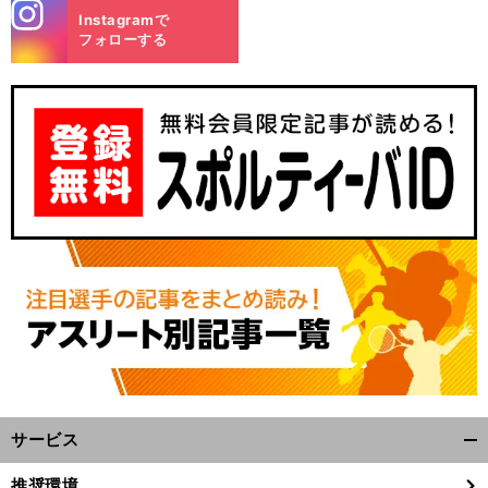
stagra
Instagramで
m
フォローする
サービス
開
く/
推奨環境