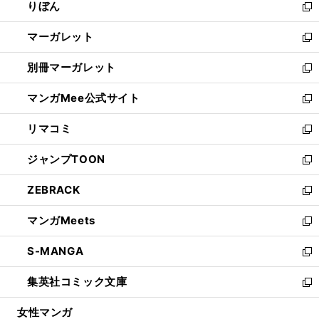
りぼん
く
で
ド
ィ
新
開
ウ
ン
し
マーガレット
く
で
ド
い
新
開
ウ
ウ
し
別冊マーガレット
く
で
ィ
い
新
開
ン
ウ
し
マンガMee公式サイト
く
ド
ィ
い
新
ウ
ン
ウ
し
リマコミ
で
ド
ィ
い
新
開
ウ
ン
ウ
し
ジャンプTOON
く
で
ド
ィ
い
新
開
ウ
ン
ウ
し
ZEBRACK
く
で
ド
ィ
い
新
開
ウ
ン
ウ
し
マンガMeets
く
で
ド
ィ
い
新
開
ウ
ン
ウ
し
S-MANGA
く
で
ド
ィ
い
新
開
ウ
ン
ウ
し
集英社コミック文庫
く
で
ド
ィ
い
新
開
ウ
ン
ウ
し
女性マンガ
く
で
ド
ィ
い