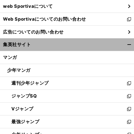
ウ
web Sportivaについて
で
開
Web Sportivaについてのお問い合わせ
く
新
し
広告についてのお問い合わせ
い
ウ
集英社サイト
ィ
開
ン
く/
マンガ
ド
閉
ウ
じ
少年マンガ
で
る
開
週刊少年ジャンプ
く
新
し
ジャンプSQ
い
新
ウ
し
Vジャンプ
ィ
い
新
ン
ウ
し
最強ジャンプ
ド
ィ
い
新
ウ
ン
ウ
し