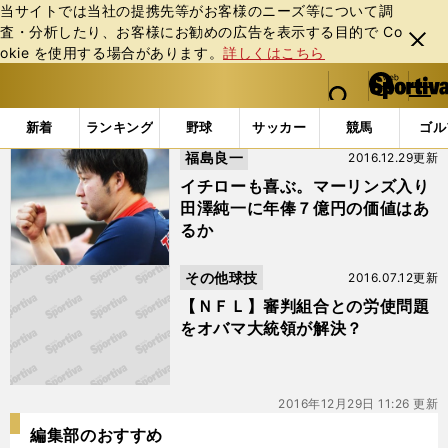
当サイトでは当社の提携先等がお客様のニーズ等について調
査・分析したり、お客様にお勧めの広告を表⽰する⽬的で Co
閉じ
okie を使⽤する場合があります。
詳しくはこちら
る
マイペ
web Sportiva (webスポルティーバ)
検索
メニュ
we
ー
「#合意」の最新ニュース・ 情報
b
ジ
新着
ランキング
野球
サッカー
競馬
ゴル
ス
福島良一
2016.12.29更新
ポ
ル
イチローも喜ぶ。マーリンズ入り
テ
田澤純一に年俸７億円の価値はあ
ィ
るか
ー
バ
その他球技
2016.07.12更新
【ＮＦＬ】審判組合との労使問題
をオバマ大統領が解決？
2016年12月29日 11:26 更新
編集部のおすすめ