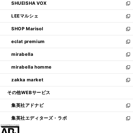
SHUEISHA VOX
で
ド
ィ
い
新
開
ウ
ン
ウ
し
LEEマルシェ
く
で
ド
ィ
い
新
開
ウ
ン
ウ
し
SHOP Marisol
く
で
ド
ィ
い
新
開
ウ
ン
ウ
し
eclat premium
く
で
ド
ィ
い
新
開
ウ
ン
ウ
し
mirabella
く
で
ド
ィ
い
新
開
ウ
ン
ウ
し
mirabella homme
く
で
ド
ィ
い
新
開
ウ
ン
ウ
し
zakka market
く
で
ド
ィ
い
新
開
ウ
ン
ウ
し
その他WEBサービス
く
で
ド
ィ
い
開
ウ
ン
ウ
集英社アドナビ
く
で
ド
ィ
新
開
ウ
ン
し
集英社エディターズ・ラボ
く
で
ド
い
新
開
ウ
ウ
し
く
で
ィ
い