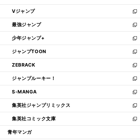
ウ
し
Vジャンプ
ィ
い
新
ン
ウ
し
最強ジャンプ
ド
ィ
い
新
ウ
ン
ウ
し
少年ジャンプ+
で
ド
ィ
い
新
開
ウ
ン
ウ
し
ジャンプTOON
く
で
ド
ィ
い
新
開
ウ
ン
ウ
し
ZEBRACK
く
で
ド
ィ
い
新
開
ウ
ン
ウ
し
ジャンプルーキー！
く
で
ド
ィ
い
新
開
ウ
ン
ウ
し
S-MANGA
く
で
ド
ィ
い
新
開
ウ
ン
ウ
し
集英社ジャンプリミックス
く
で
ド
ィ
い
新
開
ウ
ン
ウ
し
集英社コミック文庫
く
で
ド
ィ
い
新
開
ウ
ン
ウ
し
青年マンガ
く
で
ド
ィ
い
開
ウ
ン
ウ