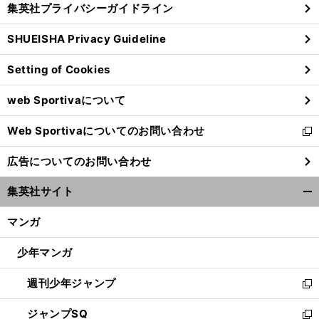
集英社プライバシーガイドライン
い
る
ウ
SHUEISHA Privacy Guideline
ィ
ン
Setting of Cookies
ド
ウ
web Sportivaについて
で
開
Web Sportivaについてのお問い合わせ
く
新
し
広告についてのお問い合わせ
い
ウ
集英社サイト
ィ
開
ン
く/
マンガ
ド
閉
ウ
じ
少年マンガ
で
る
開
週刊少年ジャンプ
く
新
し
ジャンプSQ
い
新