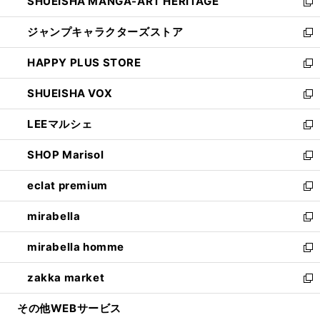
SHUEISHA MANGA-ART HERITAGE
く
で
い
新
開
ウ
し
ジャンプキャラクターズストア
く
ィ
い
新
ン
ウ
し
HAPPY PLUS STORE
ド
ィ
い
新
ウ
ン
ウ
し
SHUEISHA VOX
で
ド
ィ
い
新
開
ウ
ン
ウ
し
LEEマルシェ
く
で
ド
ィ
い
新
開
ウ
ン
ウ
し
SHOP Marisol
く
で
ド
ィ
い
新
開
ウ
ン
ウ
し
eclat premium
く
で
ド
ィ
い
新
開
ウ
ン
ウ
し
mirabella
く
で
ド
ィ
い
新
開
ウ
ン
ウ
し
mirabella homme
く
で
ド
ィ
い
新
開
ウ
ン
ウ
し
zakka market
く
で
ド
ィ
い
新
開
ウ
ン
ウ
し
その他WEBサービス
く
で
ド
ィ
い