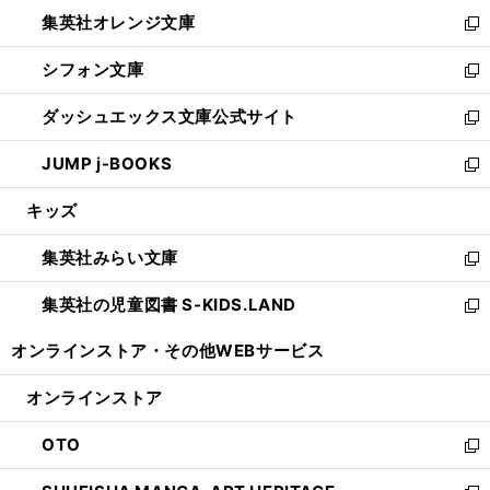
ウ
ン
し
集英社オレンジ文庫
く
で
ド
い
新
開
ウ
ウ
し
シフォン文庫
く
で
ィ
い
新
開
ン
ウ
し
ダッシュエックス文庫公式サイト
く
ド
ィ
い
新
ウ
ン
ウ
し
JUMP j-BOOKS
で
ド
ィ
い
新
開
ウ
ン
ウ
し
キッズ
く
で
ド
ィ
い
開
ウ
ン
ウ
集英社みらい文庫
く
で
ド
ィ
新
開
ウ
ン
し
集英社の児童図書 S-KIDS.LAND
く
で
ド
い
新
開
ウ
ウ
し
オンラインストア・
その他WEBサービス
く
で
ィ
い
開
ン
ウ
オンラインストア
く
ド
ィ
ウ
ン
OTO
で
ド
新
開
ウ
し