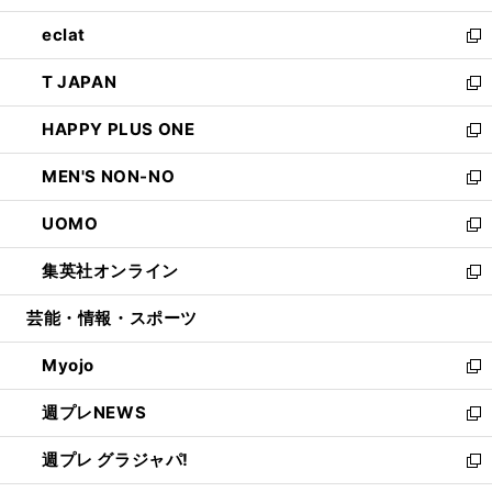
開
ウ
ン
ウ
し
eclat
く
で
ド
ィ
い
新
開
ウ
ン
ウ
し
T JAPAN
く
で
ド
ィ
い
新
開
ウ
ン
ウ
し
HAPPY PLUS ONE
く
で
ド
ィ
い
新
開
ウ
ン
ウ
し
MEN'S NON-NO
く
で
ド
ィ
い
新
開
ウ
ン
ウ
し
UOMO
く
で
ド
ィ
い
新
開
ウ
ン
ウ
し
集英社オンライン
く
で
ド
ィ
い
新
開
ウ
ン
ウ
し
芸能・情報・スポーツ
く
で
ド
ィ
い
開
ウ
ン
ウ
Myojo
く
で
ド
ィ
新
開
ウ
ン
し
週プレNEWS
く
で
ド
い
新
開
ウ
ウ
し
週プレ グラジャパ!
く
で
ィ
い
新
開
ン
ウ
し