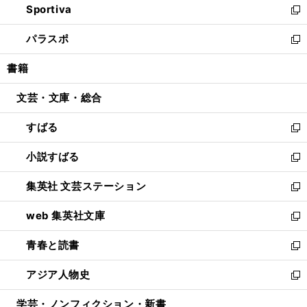
Sportiva
く
ド
ィ
い
新
ウ
ン
ウ
し
パラスポ
で
ド
ィ
い
新
開
ウ
ン
ウ
し
書籍
く
で
ド
ィ
い
開
ウ
ン
ウ
文芸・文庫・総合
く
で
ド
ィ
開
ウ
ン
すばる
く
で
ド
新
開
ウ
し
小説すばる
く
で
い
新
開
ウ
し
集英社 文芸ステーション
く
ィ
い
新
ン
ウ
し
web 集英社文庫
ド
ィ
い
新
ウ
ン
ウ
し
青春と読書
で
ド
ィ
い
新
開
ウ
ン
ウ
し
アジア人物史
く
で
ド
ィ
い
新
開
ウ
ン
ウ
し
学芸・ノンフィクション・新書
く
で
ド
ィ
い