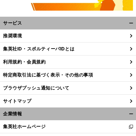
サービス
開
く/
推奨環境
閉
じ
集英社ID・スポルティーバIDとは
る
利用規約・会員規約
特定商取引法に基づく表示・その他の事項
ブラウザプッシュ通知について
サイトマップ
企業情報
開
く/
集英社ホームページ
新
閉
し
じ