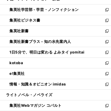
開
ウ
ン
ウ
集英社学芸部 - 学芸・ノンフィクション
く
で
ド
ィ
新
開
ウ
ン
し
集英社ビジネス書
く
で
ド
い
新
開
ウ
ウ
し
集英社新書
く
で
ィ
い
新
開
ン
ウ
し
集英社新書プラス - 知の水先案内人
く
ド
ィ
い
新
ウ
ン
ウ
し
1日5分で、明日は変わる よみタイ yomitai
で
ド
ィ
い
新
開
ウ
ン
ウ
し
kotoba
く
で
ド
ィ
い
新
開
ウ
ン
ウ
し
e!集英社
く
で
ド
ィ
い
新
開
ウ
ン
ウ
し
情報・知識＆オピニオン imidas
く
で
ド
ィ
い
新
開
ウ
ン
ウ
し
ライトノベル・ノベライズ
く
で
ド
ィ
い
開
ウ
ン
ウ
集英社Webマガジン コバルト
く
で
ド
ィ
新
開