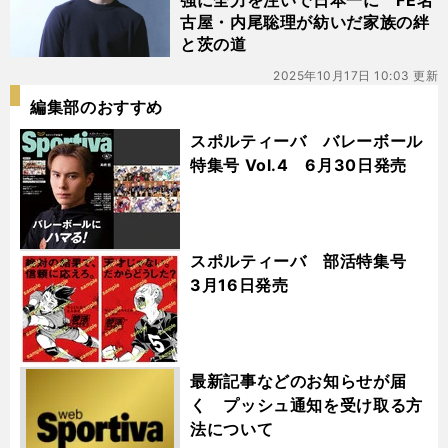
強に全力を注いで日本一に FE名
古屋・内尾聡理が紡いだ家族の絆
と茨の道
2025年10月17日 10:03 更新
編集部のおすすめ
スポルティーバ バレーボール
特集号 Vol.4 6月30日発売
スポルティーバ 部活特集号
3月16日発売
最新記事などのお知らせが届
く プッシュ通知を受け取る方
法について