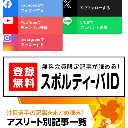
cebo
X
Facebookで
Xでフォローする
ok
フォローする
uTube
LINE
YouTubeで
LINEで
チャンネル登録
アカウント追加
stagra
Instagramで
m
フォローする