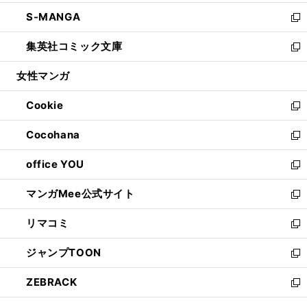
開
ウ
ン
ウ
し
S-MANGA
く
で
ド
ィ
い
新
開
ウ
ン
ウ
し
集英社コミック文庫
く
で
ド
ィ
い
新
開
ウ
ン
ウ
し
女性マンガ
く
で
ド
ィ
い
開
ウ
ン
ウ
Cookie
く
で
ド
ィ
新
開
ウ
ン
し
Cocohana
く
で
ド
い
新
開
ウ
ウ
し
office YOU
く
で
ィ
い
新
開
ン
ウ
し
マンガMee公式サイト
く
ド
ィ
い
新
ウ
ン
ウ
し
リマコミ
で
ド
ィ
い
新
開
ウ
ン
ウ
し
ジャンプTOON
く
で
ド
ィ
い
新
開
ウ
ン
ウ
し
ZEBRACK
く
で
ド
ィ
い
新
開
ウ
ン
ウ
し