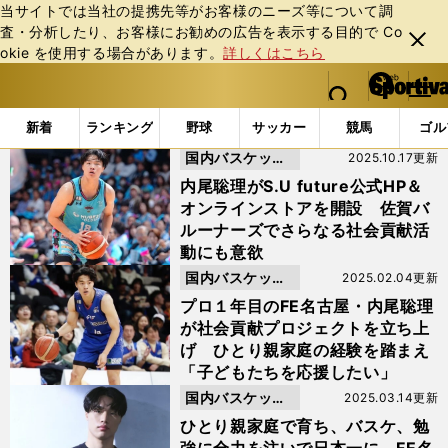
当サイトでは当社の提携先等がお客様のニーズ等について調
査・分析したり、お客様にお勧めの広告を表⽰する⽬的で Co
閉じ
okie を使⽤する場合があります。
詳しくはこちら
る
マイペ
web Sportiva (webスポルティーバ)
検索
メニュ
we
ー
「#内尾聡理」の最新ニュース・ 情報
b
ジ
新着
ランキング
野球
サッカー
競馬
ゴル
ス
国内バスケット
2025.10.17更新
ポ
ル
ボール
内尾聡理がS.U future公式HP＆
テ
オンラインストアを開設 佐賀バ
ィ
ルーナーズでさらなる社会貢献活
ー
動にも意欲
バ
国内バスケット
2025.02.04更新
ボール
プロ１年目のFE名古屋・内尾聡理
が社会貢献プロジェクトを立ち上
げ ひとり親家庭の経験を踏まえ
「子どもたちを応援したい」
国内バスケット
2025.03.14更新
ボール
ひとり親家庭で育ち、バスケ、勉