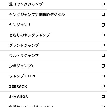
週刊ヤングジャンプ
く
で
ド
ィ
新
開
ウ
ン
し
ヤングジャンプ定期購読デジタル
く
で
ド
い
新
開
ウ
ウ
し
ヤンジャン！
く
で
ィ
い
新
開
ン
ウ
し
となりのヤングジャンプ
く
ド
ィ
い
新
ウ
ン
ウ
し
グランドジャンプ
で
ド
ィ
い
新
開
ウ
ン
ウ
し
ウルトラジャンプ
く
で
ド
ィ
い
新
開
ウ
ン
ウ
し
少年ジャンプ+
く
で
ド
ィ
い
新
開
ウ
ン
ウ
し
ジャンプTOON
く
で
ド
ィ
い
新
開
ウ
ン
ウ
し
ZEBRACK
く
で
ド
ィ
い
新
開
ウ
ン
ウ
し
S-MANGA
く
で
ド
ィ
い
新
開
ウ
ン
ウ
し
集英社ジャンプリミックス
く