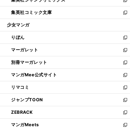
で
ド
ィ
い
新
開
ウ
ン
ウ
し
集英社コミック文庫
く
で
ド
ィ
い
新
開
ウ
ン
ウ
し
少女マンガ
く
で
ド
ィ
い
開
ウ
ン
ウ
りぼん
く
で
ド
ィ
新
開
ウ
ン
し
マーガレット
く
で
ド
い
新
開
ウ
ウ
し
別冊マーガレット
く
で
ィ
い
新
開
ン
ウ
し
マンガMee公式サイト
く
ド
ィ
い
新
ウ
ン
ウ
し
リマコミ
で
ド
ィ
い
新
開
ウ
ン
ウ
し
ジャンプTOON
く
で
ド
ィ
い
新
開
ウ
ン
ウ
し
ZEBRACK
く
で
ド
ィ
い
新
開
ウ
ン
ウ
し
マンガMeets
く
で
ド
ィ
い
新