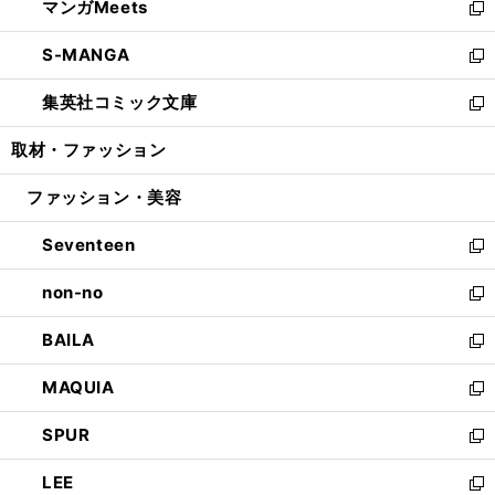
マンガMeets
く
で
ド
ィ
い
新
開
ウ
ン
ウ
し
S-MANGA
く
で
ド
ィ
い
新
開
ウ
ン
ウ
し
集英社コミック文庫
く
で
ド
ィ
い
新
開
ウ
ン
ウ
し
取材・ファッション
く
で
ド
ィ
い
開
ウ
ン
ウ
ファッション・美容
く
で
ド
ィ
開
ウ
ン
Seventeen
く
で
ド
新
開
ウ
し
non-no
く
で
い
新
開
ウ
し
BAILA
く
ィ
い
新
ン
ウ
し
MAQUIA
ド
ィ
い
新
ウ
ン
ウ
し
SPUR
で
ド
ィ
い
新
開
ウ
ン
ウ
し
LEE
く
で
ド
ィ
い
新