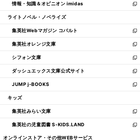
情報・知識＆オピニオン imidas
く
で
ド
ィ
い
新
開
ウ
ン
ウ
し
ライトノベル・ノベライズ
く
で
ド
ィ
い
開
ウ
ン
ウ
集英社Webマガジン コバルト
く
で
ド
ィ
新
開
ウ
ン
し
集英社オレンジ文庫
く
で
ド
い
新
開
ウ
ウ
し
シフォン文庫
く
で
ィ
い
新
開
ン
ウ
し
ダッシュエックス文庫公式サイト
く
ド
ィ
い
新
ウ
ン
ウ
し
JUMP j-BOOKS
で
ド
ィ
い
新
開
ウ
ン
ウ
し
キッズ
く
で
ド
ィ
い
開
ウ
ン
ウ
集英社みらい文庫
く
で
ド
ィ
新
開
ウ
ン
し
集英社の児童図書 S-KIDS.LAND
く
で
ド
い
新
開
ウ
ウ
し
オンラインストア・
その他WEBサービス
く
で
ィ
い