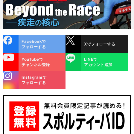
cebo
X
Facebookで
Xでフォローする
ok
フォローする
uTube
LINE
YouTubeで
LINEで
チャンネル登録
アカウント追加
stagra
Instagramで
m
フォローする