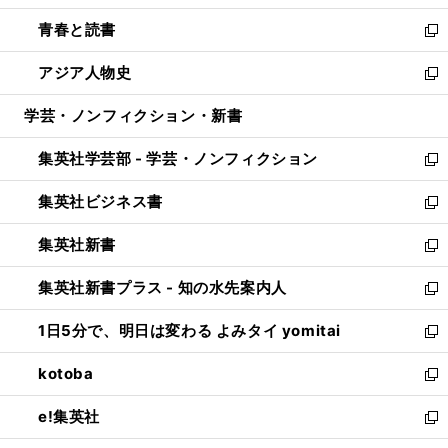
ウ
ン
ウ
し
青春と読書
で
ド
ィ
い
新
開
ウ
ン
ウ
し
アジア人物史
く
で
ド
ィ
い
新
開
ウ
ン
ウ
し
学芸・ノンフィクション・新書
く
で
ド
ィ
い
開
ウ
ン
ウ
集英社学芸部 - 学芸・ノンフィクション
く
で
ド
ィ
新
開
ウ
ン
し
集英社ビジネス書
く
で
ド
い
新
開
ウ
ウ
し
集英社新書
く
で
ィ
い
新
開
ン
ウ
し
集英社新書プラス - 知の水先案内人
く
ド
ィ
い
新
ウ
ン
ウ
し
1日5分で、明日は変わる よみタイ yomitai
で
ド
ィ
い
新
開
ウ
ン
ウ
し
kotoba
く
で
ド
ィ
い
新
開
ウ
ン
ウ
し
e!集英社
く
で
ド
ィ
い
新
開
ウ
ン
ウ
し