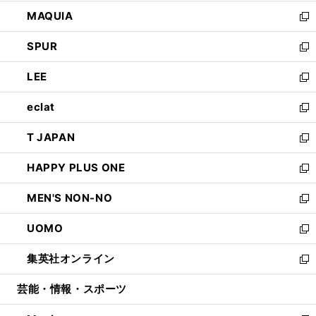
ン
ウ
し
MAQUIA
ド
ィ
い
新
ウ
ン
ウ
し
SPUR
で
ド
ィ
い
新
開
ウ
ン
ウ
し
LEE
く
で
ド
ィ
い
新
開
ウ
ン
ウ
し
eclat
く
で
ド
ィ
い
新
開
ウ
ン
ウ
し
T JAPAN
く
で
ド
ィ
い
新
開
ウ
ン
ウ
し
HAPPY PLUS ONE
く
で
ド
ィ
い
新
開
ウ
ン
ウ
し
MEN'S NON-NO
く
で
ド
ィ
い
新
開
ウ
ン
ウ
し
UOMO
く
で
ド
ィ
い
新
開
ウ
ン
ウ
し
集英社オンライン
く
で
ド
ィ
い
新
開
ウ
ン
ウ
し
芸能・情報・スポーツ
く
で
ド
ィ
い
開
ウ
ン
ウ