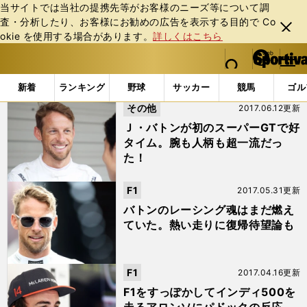
当サイトでは当社の提携先等がお客様のニーズ等について調
査・分析したり、お客様にお勧めの広告を表⽰する⽬的で Co
閉じ
okie を使⽤する場合があります。
詳しくはこちら
る
マイペ
web Sportiva (webスポルティーバ)
検索
メニュ
we
ー
「#代役」の最新ニュース・ 情報
b
ジ
新着
ランキング
野球
サッカー
競馬
ゴル
ス
その他
2017.06.12更新
ポ
ル
Ｊ・バトンが初のスーパーGTで好
テ
タイム。腕も人柄も超一流だっ
ィ
た！
ー
バ
F1
2017.05.31更新
バトンのレーシング魂はまだ燃え
ていた。熱い走りに復帰待望論も
F1
2017.04.16更新
F1をすっぽかしてインディ500を