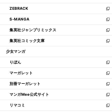
開
ウ
ン
ウ
し
ZEBRACK
く
で
ド
ィ
い
新
開
ウ
ン
ウ
し
S-MANGA
く
で
ド
ィ
い
新
開
ウ
ン
ウ
し
集英社ジャンプリミックス
く
で
ド
ィ
い
新
開
ウ
ン
ウ
し
集英社コミック文庫
く
で
ド
ィ
い
新
開
ウ
ン
ウ
し
少女マンガ
く
で
ド
ィ
い
開
ウ
ン
ウ
りぼん
く
で
ド
ィ
新
開
ウ
ン
し
マーガレット
く
で
ド
い
新
開
ウ
ウ
し
別冊マーガレット
く
で
ィ
い
新
開
ン
ウ
し
マンガMee公式サイト
く
ド
ィ
い
新
ウ
ン
ウ
し
リマコミ
で
ド
ィ
い
新
開
ウ
ン
ウ
し