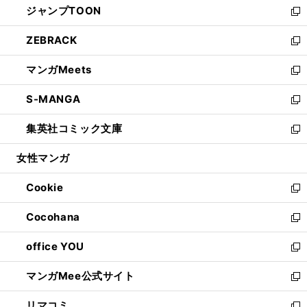
ジャンプTOON
く
で
ド
ィ
い
新
開
ウ
ン
ウ
し
ZEBRACK
く
で
ド
ィ
い
新
開
ウ
ン
ウ
し
マンガMeets
く
で
ド
ィ
い
新
開
ウ
ン
ウ
し
S-MANGA
く
で
ド
ィ
い
新
開
ウ
ン
ウ
し
集英社コミック文庫
く
で
ド
ィ
い
新
開
ウ
ン
ウ
し
女性マンガ
く
で
ド
ィ
い
開
ウ
ン
ウ
Cookie
く
で
ド
ィ
新
開
ウ
ン
し
Cocohana
く
で
ド
い
新
開
ウ
ウ
し
office YOU
く
で
ィ
い
新
開
ン
ウ
し
マンガMee公式サイト
く
ド
ィ
い
新
ウ
ン
ウ
し
リマコミ
で
ド