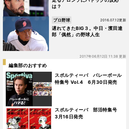
走るアロンソにパドックの反応
は？
プロ野球
2016.07.12更新
遅れてきたBIG３。中日・濱田達
郎「偶然」の野球人生
2017年06月12日 11:38 更新
編集部のおすすめ
スポルティーバ バレーボール
特集号 Vol.4 6月30日発売
スポルティーバ 部活特集号
3月16日発売