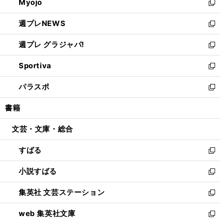
Myojo
く
で
ド
ィ
新
開
ウ
ン
し
週プレNEWS
く
で
ド
い
新
開
ウ
ウ
し
週プレ グラジャパ!
く
で
ィ
い
新
開
ン
ウ
し
Sportiva
く
ド
ィ
い
新
ウ
ン
ウ
し
パラスポ
で
ド
ィ
い
新
開
ウ
ン
ウ
し
書籍
く
で
ド
ィ
い
開
ウ
ン
ウ
文芸・文庫・総合
く
で
ド
ィ
開
ウ
ン
すばる
く
で
ド
新
開
ウ
し
小説すばる
く
で
い
新
開
ウ
し
集英社 文芸ステーション
く
ィ
い
新
ン
ウ
し
web 集英社文庫
ド
ィ
い
新