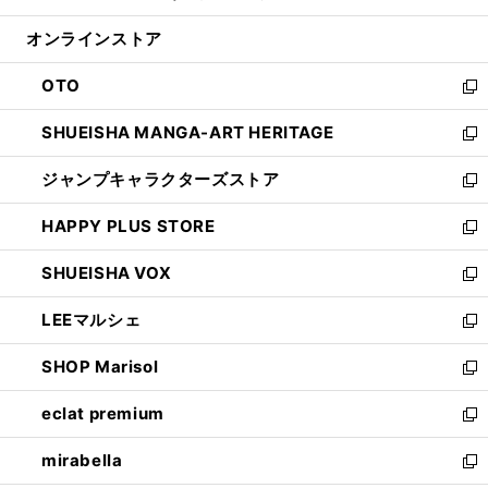
開
ン
ウ
オンラインストア
く
ド
ィ
ウ
ン
OTO
で
ド
新
開
ウ
し
SHUEISHA MANGA-ART HERITAGE
く
で
い
新
開
ウ
し
ジャンプキャラクターズストア
く
ィ
い
新
ン
ウ
し
HAPPY PLUS STORE
ド
ィ
い
新
ウ
ン
ウ
し
SHUEISHA VOX
で
ド
ィ
い
新
開
ウ
ン
ウ
し
LEEマルシェ
く
で
ド
ィ
い
新
開
ウ
ン
ウ
し
SHOP Marisol
く
で
ド
ィ
い
新
開
ウ
ン
ウ
し
eclat premium
く
で
ド
ィ
い
新
開
ウ
ン
ウ
し
mirabella
く
で
ド
ィ
い
新
開
ウ
ン
ウ