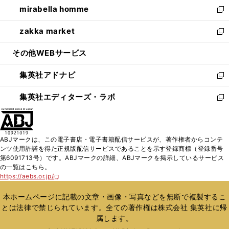
し
mirabella homme
く
で
ド
ィ
い
新
開
ウ
ン
ウ
し
zakka market
く
で
ド
ィ
い
新
開
ウ
ン
ウ
し
その他WEBサービス
く
で
ド
ィ
い
開
ウ
ン
ウ
集英社アドナビ
く
で
ド
ィ
新
開
ウ
ン
し
集英社エディターズ・ラボ
く
で
ド
い
新
開
ウ
ウ
し
く
で
ィ
い
開
ン
ウ
ABJマークは、この電子書店・電子書籍配信サービスが、著作権者からコンテ
く
ド
ィ
ンツ使用許諾を得た正規版配信サービスであることを示す登録商標（登録番号
ウ
ン
第6091713号）です。ABJマークの詳細、ABJマークを掲示しているサービス
で
ド
の一覧はこちら。
開
ウ
https://aebs.or.jp/
新
く
で
し
い
開
本ホームページに記載の文章・画像・写真などを無断で複製するこ
ウ
く
とは法律で禁じられています。全ての著作権は株式会社 集英社に帰
ィ
属します。
ン
ド