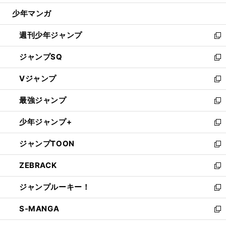
ウ
じ
少年マンガ
で
る
開
週刊少年ジャンプ
く
新
し
ジャンプSQ
い
新
ウ
し
Vジャンプ
ィ
い
新
ン
ウ
し
最強ジャンプ
ド
ィ
い
新
ウ
ン
ウ
し
少年ジャンプ+
で
ド
ィ
い
新
開
ウ
ン
ウ
し
ジャンプTOON
く
で
ド
ィ
い
新
開
ウ
ン
ウ
し
ZEBRACK
く
で
ド
ィ
い
新
開
ウ
ン
ウ
し
ジャンプルーキー！
く
で
ド
ィ
い
新
開
ウ
ン
ウ
し
S-MANGA
く
で
ド
ィ
い
新
開
ウ
ン
ウ
し