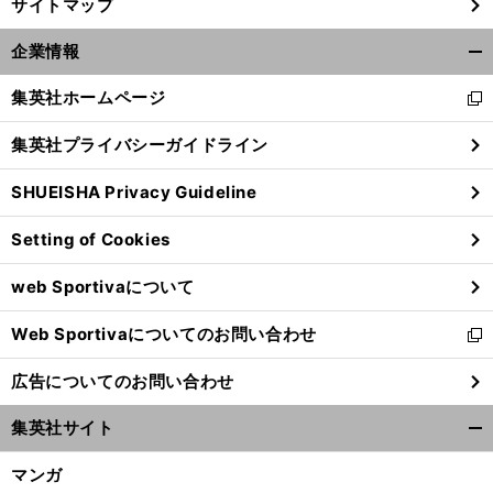
サイトマップ
企業情報
開
く/
集英社ホームページ
新
閉
し
じ
集英社プライバシーガイドライン
い
る
ウ
SHUEISHA Privacy Guideline
ィ
ン
Setting of Cookies
ド
ウ
web Sportivaについて
で
開
Web Sportivaについてのお問い合わせ
く
新
し
広告についてのお問い合わせ
い
ウ
集英社サイト
ィ
開
ン
く/
マンガ
ド
閉