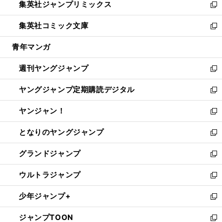
集英社ジャンプリミックス
く
で
ド
ィ
い
新
開
ウ
ン
ウ
し
集英社コミック文庫
く
で
ド
ィ
い
新
開
ウ
ン
ウ
し
青年マンガ
く
で
ド
ィ
い
開
ウ
ン
ウ
週刊ヤングジャンプ
く
で
ド
ィ
新
開
ウ
ン
し
ヤングジャンプ定期購読デジタル
く
で
ド
い
新
開
ウ
ウ
し
ヤンジャン！
く
で
ィ
い
新
開
ン
ウ
し
となりのヤングジャンプ
く
ド
ィ
い
新
ウ
ン
ウ
し
グランドジャンプ
で
ド
ィ
い
新
開
ウ
ン
ウ
し
ウルトラジャンプ
く
で
ド
ィ
い
新
開
ウ
ン
ウ
し
少年ジャンプ+
く
で
ド
ィ
い
新
開
ウ
ン
ウ
し
ジャンプTOON
く
で
ド
ィ
い
新