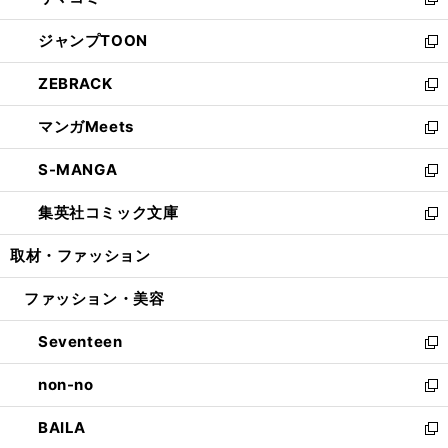
ィ
い
新
開
ウ
ン
ウ
し
ジャンプTOON
く
で
ド
ィ
い
新
開
ウ
ン
ウ
し
ZEBRACK
く
で
ド
ィ
い
新
開
ウ
ン
ウ
し
マンガMeets
く
で
ド
ィ
い
新
開
ウ
ン
ウ
し
S-MANGA
く
で
ド
ィ
い
新
開
ウ
ン
ウ
し
集英社コミック文庫
く
で
ド
ィ
い
新
開
ウ
ン
ウ
し
取材・ファッション
く
で
ド
ィ
い
開
ウ
ン
ウ
ファッション・美容
く
で
ド
ィ
開
ウ
ン
Seventeen
く
で
ド
新
開
ウ
し
non-no
く
で
い
新
開
ウ
し
BAILA
く
ィ
い
新