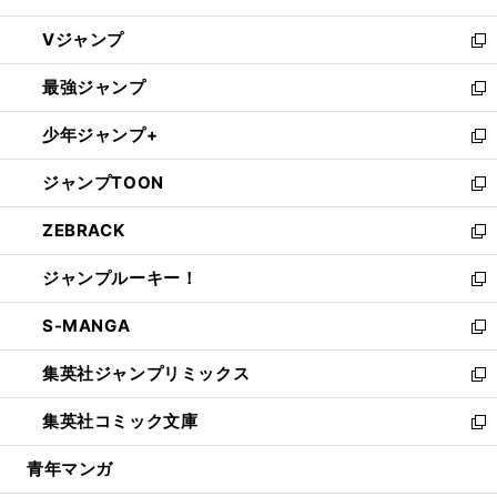
ウ
し
Vジャンプ
ィ
い
新
ン
ウ
し
最強ジャンプ
ド
ィ
い
新
ウ
ン
ウ
し
少年ジャンプ+
で
ド
ィ
い
新
開
ウ
ン
ウ
し
ジャンプTOON
く
で
ド
ィ
い
新
開
ウ
ン
ウ
し
ZEBRACK
く
で
ド
ィ
い
新
開
ウ
ン
ウ
し
ジャンプルーキー！
く
で
ド
ィ
い
新
開
ウ
ン
ウ
し
S-MANGA
く
で
ド
ィ
い
新
開
ウ
ン
ウ
し
集英社ジャンプリミックス
く
で
ド
ィ
い
新
開
ウ
ン
ウ
し
集英社コミック文庫
く
で
ド
ィ
い
新
開
ウ
ン
ウ
し
青年マンガ
く
で
ド
ィ
い
開
ウ
ン
ウ