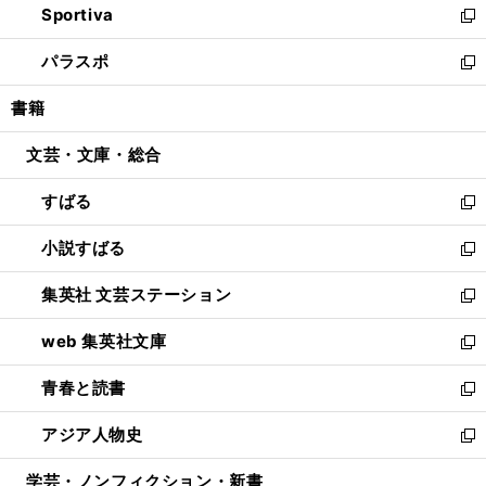
Sportiva
く
ド
ィ
い
新
ウ
ン
ウ
し
パラスポ
で
ド
ィ
い
新
開
ウ
ン
ウ
し
書籍
く
で
ド
ィ
い
開
ウ
ン
ウ
文芸・文庫・総合
く
で
ド
ィ
開
ウ
ン
すばる
く
で
ド
新
開
ウ
し
小説すばる
く
で
い
新
開
ウ
し
集英社 文芸ステーション
く
ィ
い
新
ン
ウ
し
web 集英社文庫
ド
ィ
い
新
ウ
ン
ウ
し
青春と読書
で
ド
ィ
い
新
開
ウ
ン
ウ
し
アジア人物史
く
で
ド
ィ
い
新
開
ウ
ン
ウ
し
学芸・ノンフィクション・新書
く
で
ド
ィ
い