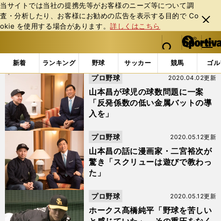
当サイトでは当社の提携先等がお客様のニーズ等について調
査・分析したり、お客様にお勧めの広告を表⽰する⽬的で Co
閉じ
okie を使⽤する場合があります。
詳しくはこちら
る
マイペ
web Sportiva (webスポルティーバ)
検索
メニュ
we
ー
「#二宮裕次」の最新ニュース・ 情報
b
ジ
新着
ランキング
野球
サッカー
競馬
ゴル
ス
プロ野球
2020.04.02更新
ポ
ル
山本昌が球児の球数問題に一案
テ
「反発係数の低い金属バットの導
ィ
入を」
ー
バ
プロ野球
2020.05.12更新
山本昌の話に漫画家・二宮裕次が
驚き「スクリューは遊びで教わっ
た」
プロ野球
2020.05.12更新
ホークス髙橋純平「野球を苦しい