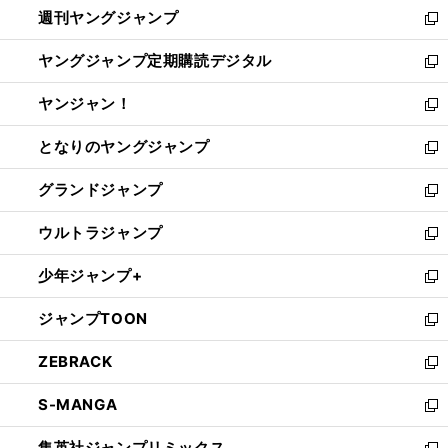
週刊ヤングジャンプ
く
で
ド
ィ
新
開
ウ
ン
し
ヤングジャンプ定期購読デジタル
く
で
ド
い
新
開
ウ
ウ
し
ヤンジャン！
く
で
ィ
い
新
開
ン
ウ
し
となりのヤングジャンプ
く
ド
ィ
い
新
ウ
ン
ウ
し
グランドジャンプ
で
ド
ィ
い
新
開
ウ
ン
ウ
し
ウルトラジャンプ
く
で
ド
ィ
い
新
開
ウ
ン
ウ
し
少年ジャンプ+
く
で
ド
ィ
い
新
開
ウ
ン
ウ
し
ジャンプTOON
く
で
ド
ィ
い
新
開
ウ
ン
ウ
し
ZEBRACK
く
で
ド
ィ
い
新
開
ウ
ン
ウ
し
S-MANGA
く
で
ド
ィ
い
新
開
ウ
ン
ウ
し
集英社ジャンプリミックス
く