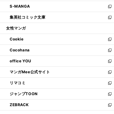
開
ウ
ン
ウ
し
S-MANGA
く
で
ド
ィ
い
新
開
ウ
ン
ウ
し
集英社コミック文庫
く
で
ド
ィ
い
新
開
ウ
ン
ウ
し
女性マンガ
く
で
ド
ィ
い
開
ウ
ン
ウ
Cookie
く
で
ド
ィ
新
開
ウ
ン
し
Cocohana
く
で
ド
い
新
開
ウ
ウ
し
office YOU
く
で
ィ
い
新
開
ン
ウ
し
マンガMee公式サイト
く
ド
ィ
い
新
ウ
ン
ウ
し
リマコミ
で
ド
ィ
い
新
開
ウ
ン
ウ
し
ジャンプTOON
く
で
ド
ィ
い
新
開
ウ
ン
ウ
し
ZEBRACK
く
で
ド
ィ
い
新
開
ウ
ン
ウ
し