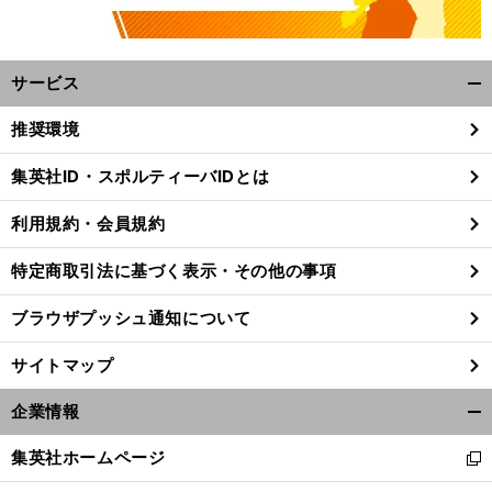
サービス
開
く/
推奨環境
閉
じ
集英社ID・スポルティーバIDとは
る
利用規約・会員規約
特定商取引法に基づく表示・その他の事項
ブラウザプッシュ通知について
サイトマップ
企業情報
開
く/
集英社ホームページ
新
閉
し
じ