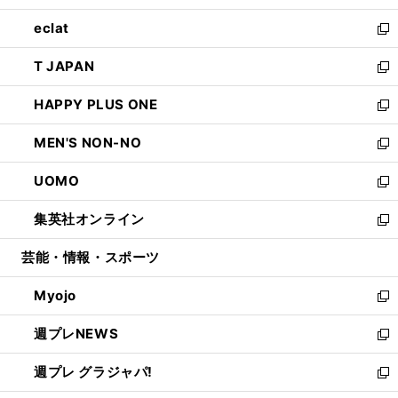
開
ウ
ン
ウ
し
eclat
く
で
ド
ィ
い
新
開
ウ
ン
ウ
し
T JAPAN
く
で
ド
ィ
い
新
開
ウ
ン
ウ
し
HAPPY PLUS ONE
く
で
ド
ィ
い
新
開
ウ
ン
ウ
し
MEN'S NON-NO
く
で
ド
ィ
い
新
開
ウ
ン
ウ
し
UOMO
く
で
ド
ィ
い
新
開
ウ
ン
ウ
し
集英社オンライン
く
で
ド
ィ
い
新
開
ウ
ン
ウ
し
芸能・情報・スポーツ
く
で
ド
ィ
い
開
ウ
ン
ウ
Myojo
く
で
ド
ィ
新
開
ウ
ン
し
週プレNEWS
く
で
ド
い
新
開
ウ
ウ
し
週プレ グラジャパ!
く
で
ィ
い
新
開
ン
ウ
し