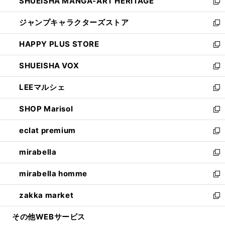
SHUEISHA MANGA-ART HERITAGE
く
で
い
新
開
ウ
し
ジャンプキャラクターズストア
く
ィ
い
新
ン
ウ
し
HAPPY PLUS STORE
ド
ィ
い
新
ウ
ン
ウ
し
SHUEISHA VOX
で
ド
ィ
い
新
開
ウ
ン
ウ
し
LEEマルシェ
く
で
ド
ィ
い
新
開
ウ
ン
ウ
し
SHOP Marisol
く
で
ド
ィ
い
新
開
ウ
ン
ウ
し
eclat premium
く
で
ド
ィ
い
新
開
ウ
ン
ウ
し
mirabella
く
で
ド
ィ
い
新
開
ウ
ン
ウ
し
mirabella homme
く
で
ド
ィ
い
新
開
ウ
ン
ウ
し
zakka market
く
で
ド
ィ
い
新
開
ウ
ン
ウ
し
その他WEBサービス
く
で
ド
ィ
い