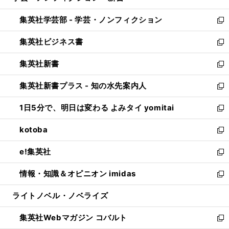
開
ウ
ン
ウ
集英社学芸部 - 学芸・ノンフィクション
く
で
ド
ィ
新
開
ウ
ン
し
集英社ビジネス書
く
で
ド
い
新
開
ウ
ウ
し
集英社新書
く
で
ィ
い
新
開
ン
ウ
し
集英社新書プラス - 知の水先案内人
く
ド
ィ
い
新
ウ
ン
ウ
し
1日5分で、明日は変わる よみタイ yomitai
で
ド
ィ
い
新
開
ウ
ン
ウ
し
kotoba
く
で
ド
ィ
い
新
開
ウ
ン
ウ
し
e!集英社
く
で
ド
ィ
い
新
開
ウ
ン
ウ
し
情報・知識＆オピニオン imidas
く
で
ド
ィ
い
新
開
ウ
ン
ウ
し
ライトノベル・ノベライズ
く
で
ド
ィ
い
開
ウ
ン
ウ
集英社Webマガジン コバルト
く
で
ド
ィ
新
開