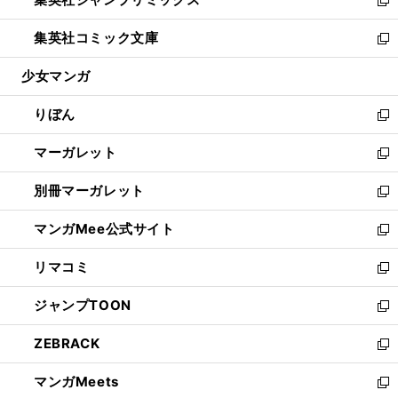
で
ド
ィ
い
新
開
ウ
ン
ウ
し
集英社コミック文庫
く
で
ド
ィ
い
新
開
ウ
ン
ウ
し
少女マンガ
く
で
ド
ィ
い
開
ウ
ン
ウ
りぼん
く
で
ド
ィ
新
開
ウ
ン
し
マーガレット
く
で
ド
い
新
開
ウ
ウ
し
別冊マーガレット
く
で
ィ
い
新
開
ン
ウ
し
マンガMee公式サイト
く
ド
ィ
い
新
ウ
ン
ウ
し
リマコミ
で
ド
ィ
い
新
開
ウ
ン
ウ
し
ジャンプTOON
く
で
ド
ィ
い
新
開
ウ
ン
ウ
し
ZEBRACK
く
で
ド
ィ
い
新
開
ウ
ン
ウ
し
マンガMeets
く
で
ド
ィ
い
新