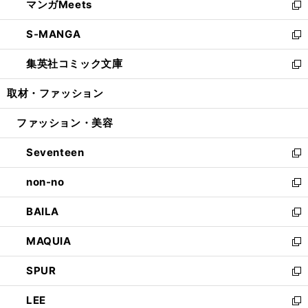
マンガMeets
く
で
ド
ィ
い
新
開
ウ
ン
ウ
し
S-MANGA
く
で
ド
ィ
い
新
開
ウ
ン
ウ
し
集英社コミック文庫
く
で
ド
ィ
い
新
開
ウ
ン
ウ
し
取材・ファッション
く
で
ド
ィ
い
開
ウ
ン
ウ
ファッション・美容
く
で
ド
ィ
開
ウ
ン
Seventeen
く
で
ド
新
開
ウ
し
non-no
く
で
い
新
開
ウ
し
BAILA
く
ィ
い
新
ン
ウ
し
MAQUIA
ド
ィ
い
新
ウ
ン
ウ
し
SPUR
で
ド
ィ
い
新
開
ウ
ン
ウ
し
LEE
く
で
ド
ィ
い
新