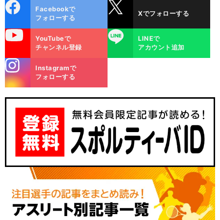
cebo
X
Facebookで
Xでフォローする
ok
フォローする
uTube
LINE
YouTubeで
LINEで
チャンネル登録
アカウント追加
stagra
Instagramで
m
フォローする