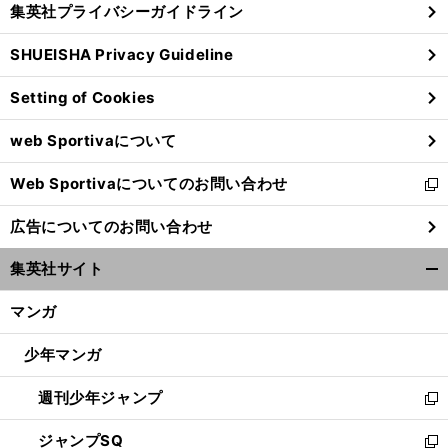
集英社プライバシーガイドライン
い
る
ウ
SHUEISHA Privacy Guideline
ィ
ン
Setting of Cookies
ド
ウ
web Sportivaについて
で
開
Web Sportivaについてのお問い合わせ
く
新
し
広告についてのお問い合わせ
い
ウ
集英社サイト
ィ
開
ン
く/
マンガ
ド
閉
ウ
じ
少年マンガ
で
る
開
週刊少年ジャンプ
く
新
し
ジャンプSQ
い
新