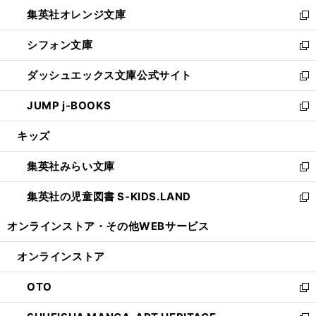
ウ
ン
し
集英社オレンジ文庫
く
で
ド
い
新
開
ウ
ウ
し
シフォン文庫
く
で
ィ
い
新
開
ン
ウ
し
ダッシュエックス文庫公式サイト
く
ド
ィ
い
新
ウ
ン
ウ
し
JUMP j-BOOKS
で
ド
ィ
い
新
開
ウ
ン
ウ
し
キッズ
く
で
ド
ィ
い
開
ウ
ン
ウ
集英社みらい文庫
く
で
ド
ィ
新
開
ウ
ン
し
集英社の児童図書 S-KIDS.LAND
く
で
ド
い
新
開
ウ
ウ
し
オンラインストア・
その他WEBサービス
く
で
ィ
い
開
ン
ウ
オンラインストア
く
ド
ィ
ウ
ン
OTO
で
ド
新
開
ウ
し