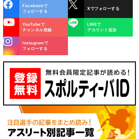
cebo
X
Facebookで
Xでフォローする
ok
フォローする
uTube
LINE
YouTubeで
LINEで
チャンネル登録
アカウント追加
stagra
Instagramで
m
フォローする