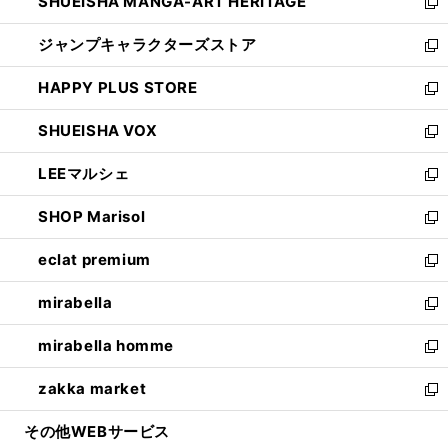
SHUEISHA MANGA-ART HERITAGE
く
で
い
新
開
ウ
し
ジャンプキャラクターズストア
く
ィ
い
新
ン
ウ
し
HAPPY PLUS STORE
ド
ィ
い
新
ウ
ン
ウ
し
SHUEISHA VOX
で
ド
ィ
い
新
開
ウ
ン
ウ
し
LEEマルシェ
く
で
ド
ィ
い
新
開
ウ
ン
ウ
し
SHOP Marisol
く
で
ド
ィ
い
新
開
ウ
ン
ウ
し
eclat premium
く
で
ド
ィ
い
新
開
ウ
ン
ウ
し
mirabella
く
で
ド
ィ
い
新
開
ウ
ン
ウ
し
mirabella homme
く
で
ド
ィ
い
新
開
ウ
ン
ウ
し
zakka market
く
で
ド
ィ
い
新
開
ウ
ン
ウ
し
その他WEBサービス
く
で
ド
ィ
い