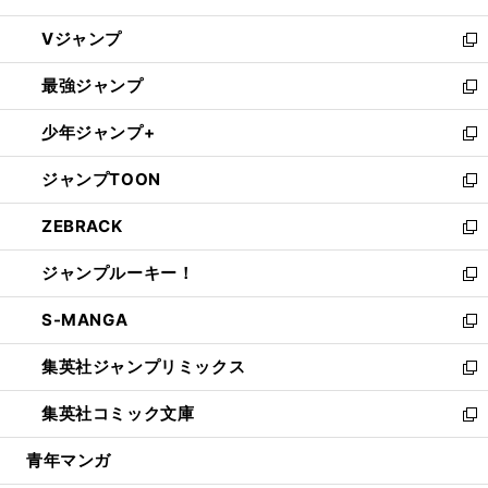
ウ
し
Vジャンプ
ィ
い
新
ン
ウ
し
最強ジャンプ
ド
ィ
い
新
ウ
ン
ウ
し
少年ジャンプ+
で
ド
ィ
い
新
開
ウ
ン
ウ
し
ジャンプTOON
く
で
ド
ィ
い
新
開
ウ
ン
ウ
し
ZEBRACK
く
で
ド
ィ
い
新
開
ウ
ン
ウ
し
ジャンプルーキー！
く
で
ド
ィ
い
新
開
ウ
ン
ウ
し
S-MANGA
く
で
ド
ィ
い
新
開
ウ
ン
ウ
し
集英社ジャンプリミックス
く
で
ド
ィ
い
新
開
ウ
ン
ウ
し
集英社コミック文庫
く
で
ド
ィ
い
新
開
ウ
ン
ウ
し
青年マンガ
く
で
ド
ィ
い
開
ウ
ン
ウ