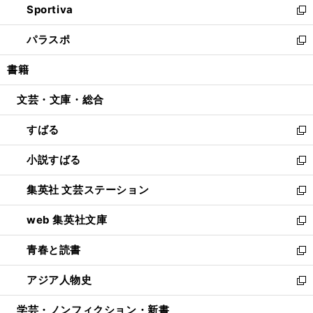
Sportiva
く
ド
ィ
い
新
ウ
ン
ウ
し
パラスポ
で
ド
ィ
い
新
開
ウ
ン
ウ
し
書籍
く
で
ド
ィ
い
開
ウ
ン
ウ
文芸・文庫・総合
く
で
ド
ィ
開
ウ
ン
すばる
く
で
ド
新
開
ウ
し
小説すばる
く
で
い
新
開
ウ
し
集英社 文芸ステーション
く
ィ
い
新
ン
ウ
し
web 集英社文庫
ド
ィ
い
新
ウ
ン
ウ
し
青春と読書
で
ド
ィ
い
新
開
ウ
ン
ウ
し
アジア人物史
く
で
ド
ィ
い
新
開
ウ
ン
ウ
し
学芸・ノンフィクション・新書
く
で
ド
ィ
い