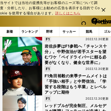
当サイトでは当社の提携先等がお客様のニーズ等について調
査・分析したり、お客様にお勧めの広告を表⽰する⽬的で Co
閉じ
okie を使⽤する場合があります。
詳しくはこちら
る
マイペ
web Sportiva (webスポルティーバ)
検索
メニュ
we
ー
「#中野信治F12022総括と2023展望」の最新ニュース・ 
b
ジ
新着
ランキング
野球
サッカー
競馬
ゴル
ス
F1
2022.12.30更新
ポ
ル
岩佐歩夢はF1参戦へ「チャンス十
テ
分」。中野信治が若手スターを望
ィ
むワケ「ペイドライバーに頼る必
ー
要がなくなり、健全な世界に」
バ
F1
2022.12.30更新
F1角田裕毅の来季チームメイトは
「手強い相手」と中野信治。「学
習する段階はもう卒業」とレベル
アップに期待
F1
2022.12.30更新
レッドブルが完全制圧、メルセデ