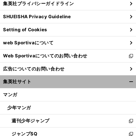
集英社プライバシーガイドライン
い
る
ウ
SHUEISHA Privacy Guideline
ィ
ン
Setting of Cookies
ド
ウ
web Sportivaについて
で
開
Web Sportivaについてのお問い合わせ
く
新
し
広告についてのお問い合わせ
い
ウ
集英社サイト
ィ
開
ン
く/
マンガ
ド
閉
ウ
じ
少年マンガ
で
る
開
週刊少年ジャンプ
く
新
し
ジャンプSQ
い
新