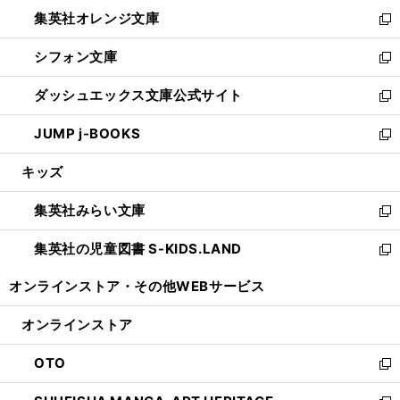
ウ
ン
し
集英社オレンジ文庫
く
で
ド
い
新
開
ウ
ウ
し
シフォン文庫
く
で
ィ
い
新
開
ン
ウ
し
ダッシュエックス文庫公式サイト
く
ド
ィ
い
新
ウ
ン
ウ
し
JUMP j-BOOKS
で
ド
ィ
い
新
開
ウ
ン
ウ
し
キッズ
く
で
ド
ィ
い
開
ウ
ン
ウ
集英社みらい文庫
く
で
ド
ィ
新
開
ウ
ン
し
集英社の児童図書 S-KIDS.LAND
く
で
ド
い
新
開
ウ
ウ
し
オンラインストア・
その他WEBサービス
く
で
ィ
い
開
ン
ウ
オンラインストア
く
ド
ィ
ウ
ン
OTO
で
ド
新
開
ウ
し