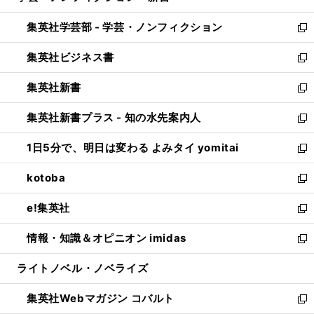
開
ウ
ン
ウ
集英社学芸部 - 学芸・ノンフィクション
く
で
ド
ィ
新
開
ウ
ン
し
集英社ビジネス書
く
で
ド
い
新
開
ウ
ウ
し
集英社新書
く
で
ィ
い
新
開
ン
ウ
し
集英社新書プラス - 知の水先案内人
く
ド
ィ
い
新
ウ
ン
ウ
し
1日5分で、明日は変わる よみタイ yomitai
で
ド
ィ
い
新
開
ウ
ン
ウ
し
kotoba
く
で
ド
ィ
い
新
開
ウ
ン
ウ
し
e!集英社
く
で
ド
ィ
い
新
開
ウ
ン
ウ
し
情報・知識＆オピニオン imidas
く
で
ド
ィ
い
新
開
ウ
ン
ウ
し
ライトノベル・ノベライズ
く
で
ド
ィ
い
開
ウ
ン
ウ
集英社Webマガジン コバルト
く
で
ド
ィ
新
開