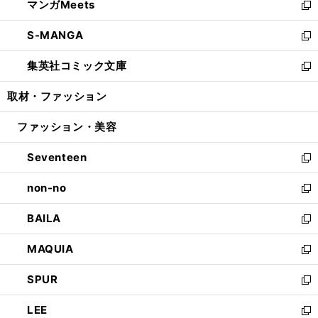
マンガMeets
く
で
ド
ィ
い
新
開
ウ
ン
ウ
し
S-MANGA
く
で
ド
ィ
い
新
開
ウ
ン
ウ
し
集英社コミック文庫
く
で
ド
ィ
い
新
開
ウ
ン
ウ
し
取材・ファッション
く
で
ド
ィ
い
開
ウ
ン
ウ
ファッション・美容
く
で
ド
ィ
開
ウ
ン
Seventeen
く
で
ド
新
開
ウ
し
non-no
く
で
い
新
開
ウ
し
BAILA
く
ィ
い
新
ン
ウ
し
MAQUIA
ド
ィ
い
新
ウ
ン
ウ
し
SPUR
で
ド
ィ
い
新
開
ウ
ン
ウ
し
LEE
く
で
ド
ィ
い
新