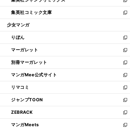
で
ド
ィ
い
新
開
ウ
ン
ウ
し
集英社コミック文庫
く
で
ド
ィ
い
新
開
ウ
ン
ウ
し
少女マンガ
く
で
ド
ィ
い
開
ウ
ン
ウ
りぼん
く
で
ド
ィ
新
開
ウ
ン
し
マーガレット
く
で
ド
い
新
開
ウ
ウ
し
別冊マーガレット
く
で
ィ
い
新
開
ン
ウ
し
マンガMee公式サイト
く
ド
ィ
い
新
ウ
ン
ウ
し
リマコミ
で
ド
ィ
い
新
開
ウ
ン
ウ
し
ジャンプTOON
く
で
ド
ィ
い
新
開
ウ
ン
ウ
し
ZEBRACK
く
で
ド
ィ
い
新
開
ウ
ン
ウ
し
マンガMeets
く
で
ド
ィ
い
新