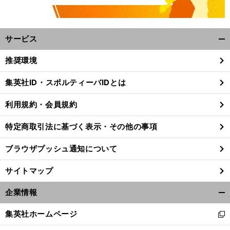
サービス
開
く/
推奨環境
閉
じ
集英社ID・スポルティーバIDとは
る
利用規約・会員規約
特定商取引法に基づく表示・その他の事項
ブラウザプッシュ通知について
サイトマップ
企業情報
開
く/
集英社ホームページ
新
閉
し
じ