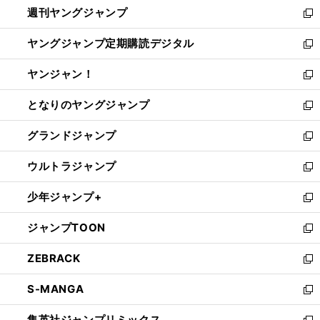
週刊ヤングジャンプ
く
で
ド
ィ
新
開
ウ
ン
し
ヤングジャンプ定期購読デジタル
く
で
ド
い
新
開
ウ
ウ
し
ヤンジャン！
く
で
ィ
い
新
開
ン
ウ
し
となりのヤングジャンプ
く
ド
ィ
い
新
ウ
ン
ウ
し
グランドジャンプ
で
ド
ィ
い
新
開
ウ
ン
ウ
し
ウルトラジャンプ
く
で
ド
ィ
い
新
開
ウ
ン
ウ
し
少年ジャンプ+
く
で
ド
ィ
い
新
開
ウ
ン
ウ
し
ジャンプTOON
く
で
ド
ィ
い
新
開
ウ
ン
ウ
し
ZEBRACK
く
で
ド
ィ
い
新
開
ウ
ン
ウ
し
S-MANGA
く
で
ド
ィ
い
新
開
ウ
ン
ウ
し
集英社ジャンプリミックス
く