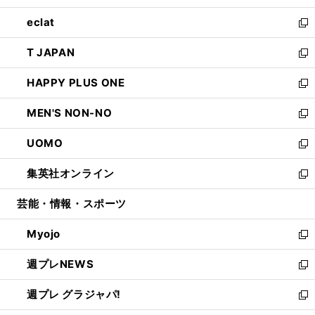
開
ウ
ン
ウ
し
eclat
く
で
ド
ィ
い
新
開
ウ
ン
ウ
し
T JAPAN
く
で
ド
ィ
い
新
開
ウ
ン
ウ
し
HAPPY PLUS ONE
く
で
ド
ィ
い
新
開
ウ
ン
ウ
し
MEN'S NON-NO
く
で
ド
ィ
い
新
開
ウ
ン
ウ
し
UOMO
く
で
ド
ィ
い
新
開
ウ
ン
ウ
し
集英社オンライン
く
で
ド
ィ
い
新
開
ウ
ン
ウ
し
芸能・情報・スポーツ
く
で
ド
ィ
い
開
ウ
ン
ウ
Myojo
く
で
ド
ィ
新
開
ウ
ン
し
週プレNEWS
く
で
ド
い
新
開
ウ
ウ
し
週プレ グラジャパ!
く
で
ィ
い
新
開
ン
ウ
し