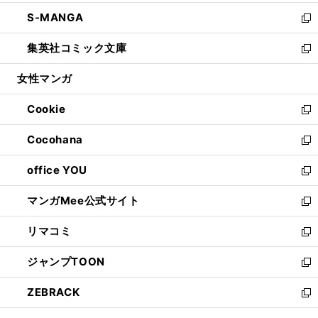
開
ウ
ン
ウ
し
S-MANGA
く
で
ド
ィ
い
新
開
ウ
ン
ウ
し
集英社コミック文庫
く
で
ド
ィ
い
新
開
ウ
ン
ウ
し
女性マンガ
く
で
ド
ィ
い
開
ウ
ン
ウ
Cookie
く
で
ド
ィ
新
開
ウ
ン
し
Cocohana
く
で
ド
い
新
開
ウ
ウ
し
office YOU
く
で
ィ
い
新
開
ン
ウ
し
マンガMee公式サイト
く
ド
ィ
い
新
ウ
ン
ウ
し
リマコミ
で
ド
ィ
い
新
開
ウ
ン
ウ
し
ジャンプTOON
く
で
ド
ィ
い
新
開
ウ
ン
ウ
し
ZEBRACK
く
で
ド
ィ
い
新
開
ウ
ン
ウ
し