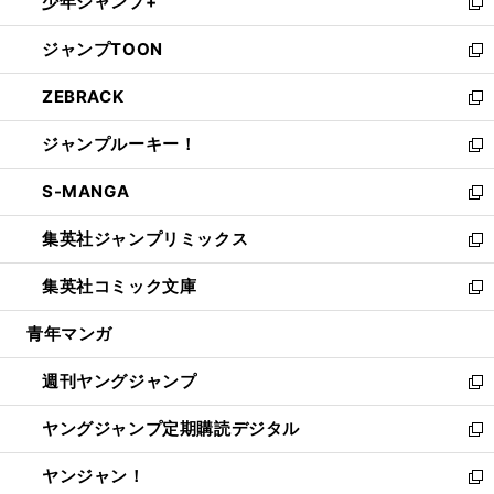
少年ジャンプ+
で
ド
ィ
い
新
開
ウ
ン
ウ
し
ジャンプTOON
く
で
ド
ィ
い
新
開
ウ
ン
ウ
し
ZEBRACK
く
で
ド
ィ
い
新
開
ウ
ン
ウ
し
ジャンプルーキー！
く
で
ド
ィ
い
新
開
ウ
ン
ウ
し
S-MANGA
く
で
ド
ィ
い
新
開
ウ
ン
ウ
し
集英社ジャンプリミックス
く
で
ド
ィ
い
新
開
ウ
ン
ウ
し
集英社コミック文庫
く
で
ド
ィ
い
新
開
ウ
ン
ウ
し
青年マンガ
く
で
ド
ィ
い
開
ウ
ン
ウ
週刊ヤングジャンプ
く
で
ド
ィ
新
開
ウ
ン
し
ヤングジャンプ定期購読デジタル
く
で
ド
い
新
開
ウ
ウ
し
ヤンジャン！
く
で
ィ
い
新