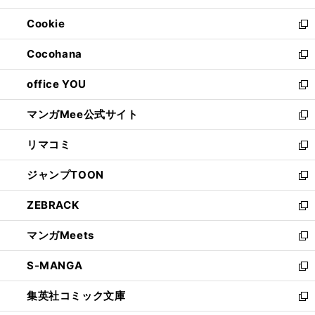
開
ウ
ン
ウ
Cookie
く
で
ド
ィ
新
開
ウ
ン
し
Cocohana
く
で
ド
い
新
開
ウ
ウ
し
office YOU
く
で
ィ
い
新
開
ン
ウ
し
マンガMee公式サイト
く
ド
ィ
い
新
ウ
ン
ウ
し
リマコミ
で
ド
ィ
い
新
開
ウ
ン
ウ
し
ジャンプTOON
く
で
ド
ィ
い
新
開
ウ
ン
ウ
し
ZEBRACK
く
で
ド
ィ
い
新
開
ウ
ン
ウ
し
マンガMeets
く
で
ド
ィ
い
新
開
ウ
ン
ウ
し
S-MANGA
く
で
ド
ィ
い
新
開
ウ
ン
ウ
し
集英社コミック文庫
く
で
ド
ィ
い
新
開
ウ
ン
ウ
し