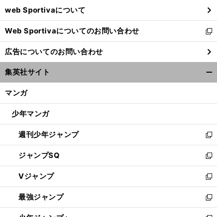
ウ
web Sportivaについて
で
開
Web Sportivaについてのお問い合わせ
く
新
し
広告についてのお問い合わせ
い
ウ
集英社サイト
ィ
開
ン
く/
マンガ
ド
閉
ウ
じ
少年マンガ
で
る
開
週刊少年ジャンプ
く
新
し
ジャンプSQ
い
新
ウ
し
Vジャンプ
ィ
い
新
ン
ウ
し
最強ジャンプ
ド
ィ
い
新
ウ
ン
ウ
し