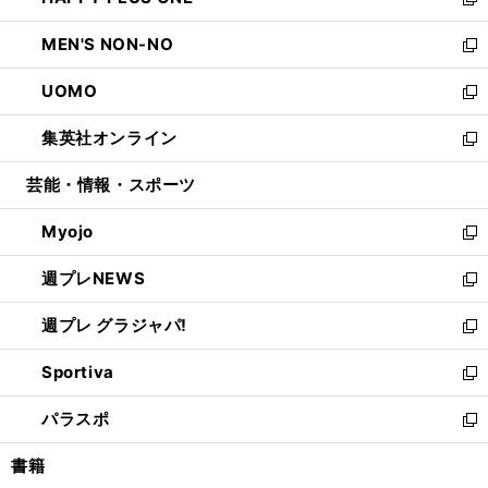
ィ
い
新
開
ウ
ン
ウ
し
MEN'S NON-NO
く
で
ド
ィ
い
新
開
ウ
ン
ウ
し
UOMO
く
で
ド
ィ
い
新
開
ウ
ン
ウ
し
集英社オンライン
く
で
ド
ィ
い
新
開
ウ
ン
ウ
し
芸能・情報・スポーツ
く
で
ド
ィ
い
開
ウ
ン
ウ
Myojo
く
で
ド
ィ
新
開
ウ
ン
し
週プレNEWS
く
で
ド
い
新
開
ウ
ウ
し
週プレ グラジャパ!
く
で
ィ
い
新
開
ン
ウ
し
Sportiva
く
ド
ィ
い
新
ウ
ン
ウ
し
パラスポ
で
ド
ィ
い
新
開
ウ
ン
ウ
し
書籍
く
で
ド
ィ
い