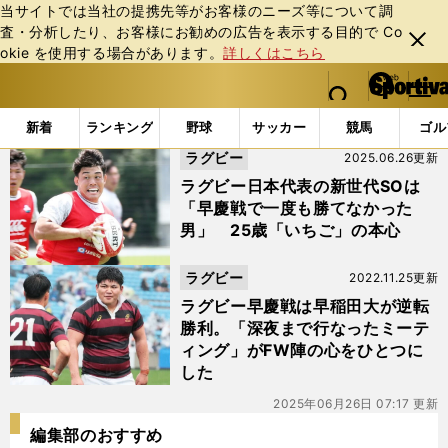
当サイトでは当社の提携先等がお客様のニーズ等について調
査・分析したり、お客様にお勧めの広告を表⽰する⽬的で Co
閉じ
okie を使⽤する場合があります。
詳しくはこちら
る
マイペ
web Sportiva (webスポルティーバ)
検索
メニュ
we
ー
「#中楠一期」の最新ニュース・ 情報
b
ジ
新着
ランキング
野球
サッカー
競馬
ゴル
ス
ラグビー
2025.06.26更新
ポ
ル
ラグビー日本代表の新世代SOは
テ
「早慶戦で一度も勝てなかった
ィ
男」 25歳「いちご」の本心
ー
バ
ラグビー
2022.11.25更新
ラグビー早慶戦は早稲田大が逆転
勝利。「深夜まで行なったミーテ
ィング」がFW陣の心をひとつに
した
2025年06月26日 07:17 更新
編集部のおすすめ