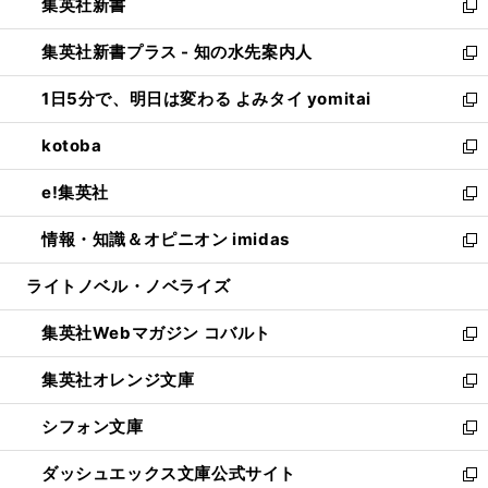
集英社新書
く
で
ィ
い
新
開
ン
ウ
し
集英社新書プラス - 知の水先案内人
く
ド
ィ
い
新
ウ
ン
ウ
し
1日5分で、明日は変わる よみタイ yomitai
で
ド
ィ
い
新
開
ウ
ン
ウ
し
kotoba
く
で
ド
ィ
い
新
開
ウ
ン
ウ
し
e!集英社
く
で
ド
ィ
い
新
開
ウ
ン
ウ
し
情報・知識＆オピニオン imidas
く
で
ド
ィ
い
新
開
ウ
ン
ウ
し
ライトノベル・ノベライズ
く
で
ド
ィ
い
開
ウ
ン
ウ
集英社Webマガジン コバルト
く
で
ド
ィ
新
開
ウ
ン
し
集英社オレンジ文庫
く
で
ド
い
新
開
ウ
ウ
し
シフォン文庫
く
で
ィ
い
新
開
ン
ウ
し
ダッシュエックス文庫公式サイト
く
ド
ィ
い
新