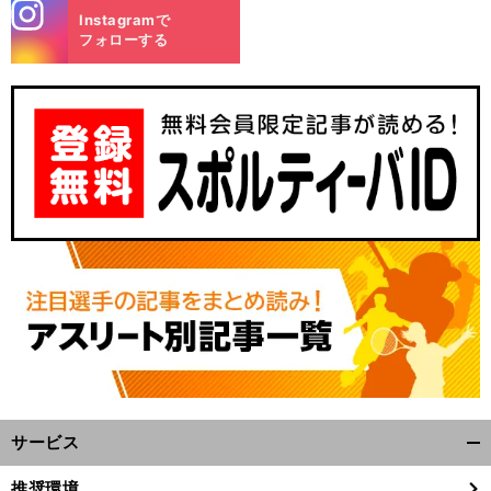
stagra
Instagramで
m
フォローする
サービス
開
く/
推奨環境