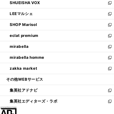
SHUEISHA VOX
で
ド
ィ
い
新
開
ウ
ン
ウ
し
LEEマルシェ
く
で
ド
ィ
い
新
開
ウ
ン
ウ
し
SHOP Marisol
く
で
ド
ィ
い
新
開
ウ
ン
ウ
し
eclat premium
く
で
ド
ィ
い
新
開
ウ
ン
ウ
し
mirabella
く
で
ド
ィ
い
新
開
ウ
ン
ウ
し
mirabella homme
く
で
ド
ィ
い
新
開
ウ
ン
ウ
し
zakka market
く
で
ド
ィ
い
新
開
ウ
ン
ウ
し
その他WEBサービス
く
で
ド
ィ
い
開
ウ
ン
ウ
集英社アドナビ
く
で
ド
ィ
新
開
ウ
ン
し
集英社エディターズ・ラボ
く
で
ド
い
新
開
ウ
ウ
し
く
で
ィ
い