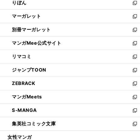
りぼん
く
で
ド
ィ
新
開
ウ
ン
し
マーガレット
く
で
ド
い
新
開
ウ
ウ
し
別冊マーガレット
く
で
ィ
い
新
開
ン
ウ
し
マンガMee公式サイト
く
ド
ィ
い
新
ウ
ン
ウ
し
リマコミ
で
ド
ィ
い
新
開
ウ
ン
ウ
し
ジャンプTOON
く
で
ド
ィ
い
新
開
ウ
ン
ウ
し
ZEBRACK
く
で
ド
ィ
い
新
開
ウ
ン
ウ
し
マンガMeets
く
で
ド
ィ
い
新
開
ウ
ン
ウ
し
S-MANGA
く
で
ド
ィ
い
新
開
ウ
ン
ウ
し
集英社コミック文庫
く
で
ド
ィ
い
新
開
ウ
ン
ウ
し
女性マンガ
く
で
ド
ィ
い