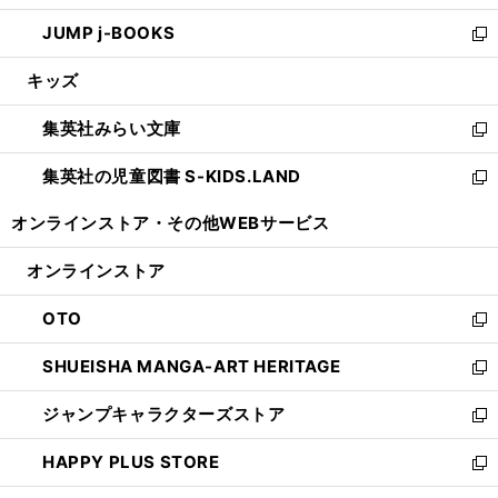
ウ
ン
ウ
し
JUMP j-BOOKS
で
ド
ィ
い
新
開
ウ
ン
ウ
し
キッズ
く
で
ド
ィ
い
開
ウ
ン
ウ
集英社みらい文庫
く
で
ド
ィ
新
開
ウ
ン
し
集英社の児童図書 S-KIDS.LAND
く
で
ド
い
新
開
ウ
ウ
し
オンラインストア・
その他WEBサービス
く
で
ィ
い
開
ン
ウ
オンラインストア
く
ド
ィ
ウ
ン
OTO
で
ド
新
開
ウ
し
SHUEISHA MANGA-ART HERITAGE
く
で
い
新
開
ウ
し
ジャンプキャラクターズストア
く
ィ
い
新
ン
ウ
し
HAPPY PLUS STORE
ド
ィ
い
新
ウ
ン
ウ
し