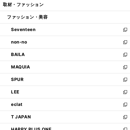
取材・ファッション
く
で
ド
ィ
い
開
ウ
ン
ウ
ファッション・美容
く
で
ド
ィ
開
ウ
ン
Seventeen
く
で
ド
新
開
ウ
し
non-no
く
で
い
新
開
ウ
し
BAILA
く
ィ
い
新
ン
ウ
し
MAQUIA
ド
ィ
い
新
ウ
ン
ウ
し
SPUR
で
ド
ィ
い
新
開
ウ
ン
ウ
し
LEE
く
で
ド
ィ
い
新
開
ウ
ン
ウ
し
eclat
く
で
ド
ィ
い
新
開
ウ
ン
ウ
し
T JAPAN
く
で
ド
ィ
い
新
開
ウ
ン
ウ
し
HAPPY PLUS ONE
く
で
ド