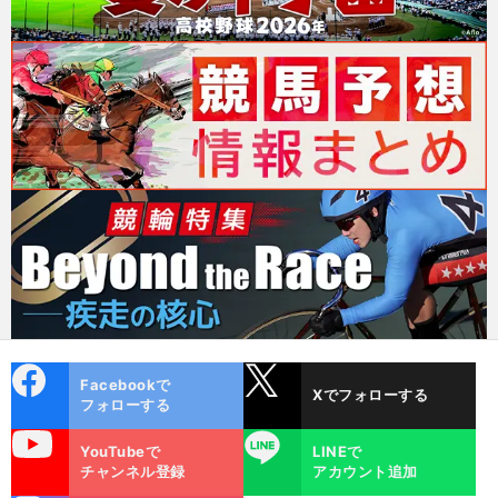
cebo
X
Facebookで
Xでフォローする
ok
フォローする
uTube
LINE
YouTubeで
LINEで
チャンネル登録
アカウント追加