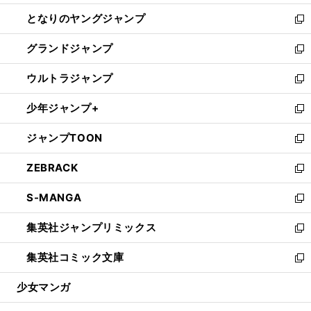
開
ン
ウ
し
となりのヤングジャンプ
く
ド
ィ
い
新
ウ
ン
ウ
し
グランドジャンプ
で
ド
ィ
い
新
開
ウ
ン
ウ
し
ウルトラジャンプ
く
で
ド
ィ
い
新
開
ウ
ン
ウ
し
少年ジャンプ+
く
で
ド
ィ
い
新
開
ウ
ン
ウ
し
ジャンプTOON
く
で
ド
ィ
い
新
開
ウ
ン
ウ
し
ZEBRACK
く
で
ド
ィ
い
新
開
ウ
ン
ウ
し
S-MANGA
く
で
ド
ィ
い
新
開
ウ
ン
ウ
し
集英社ジャンプリミックス
く
で
ド
ィ
い
新
開
ウ
ン
ウ
し
集英社コミック文庫
く
で
ド
ィ
い
新
開
ウ
ン
ウ
し
少女マンガ
く
で
ド
ィ
い
開
ウ
ン
ウ