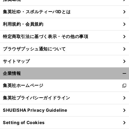
閉
じ
集英社ID・スポルティーバIDとは
る
利用規約・会員規約
特定商取引法に基づく表示・その他の事項
ブラウザプッシュ通知について
サイトマップ
企業情報
開
く/
集英社ホームページ
新
閉
し
じ
集英社プライバシーガイドライン
い
る
ウ
SHUEISHA Privacy Guideline
ィ
ン
Setting of Cookies
ド