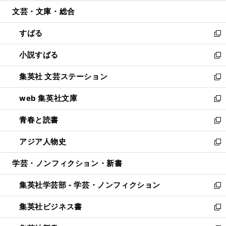
開
ウ
ン
ウ
文芸・文庫・総合
く
で
ド
ィ
開
ウ
ン
すばる
く
で
ド
新
開
ウ
し
小説すばる
く
で
い
新
開
ウ
し
集英社 文芸ステーション
く
ィ
い
新
ン
ウ
し
web 集英社文庫
ド
ィ
い
新
ウ
ン
ウ
し
青春と読書
で
ド
ィ
い
新
開
ウ
ン
ウ
し
アジア人物史
く
で
ド
ィ
い
新
開
ウ
ン
ウ
し
学芸・ノンフィクション・新書
く
で
ド
ィ
い
開
ウ
ン
ウ
集英社学芸部 - 学芸・ノンフィクション
く
で
ド
ィ
新
開
ウ
ン
し
集英社ビジネス書
く
で
ド
い
新
開
ウ
ウ
し