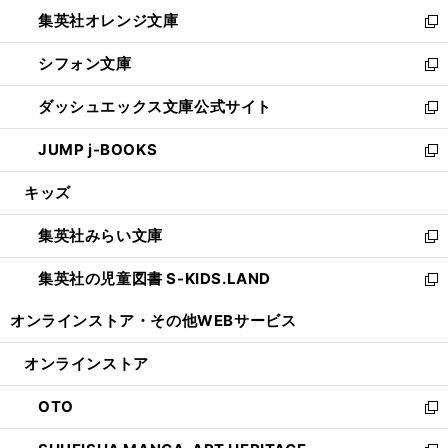
ウ
ン
し
集英社オレンジ文庫
く
で
ド
い
新
開
ウ
ウ
し
シフォン文庫
く
で
ィ
い
新
開
ン
ウ
し
ダッシュエックス文庫公式サイト
く
ド
ィ
い
新
ウ
ン
ウ
し
JUMP j-BOOKS
で
ド
ィ
い
新
開
ウ
ン
ウ
し
キッズ
く
で
ド
ィ
い
開
ウ
ン
ウ
集英社みらい文庫
く
で
ド
ィ
新
開
ウ
ン
し
集英社の児童図書 S-KIDS.LAND
く
で
ド
い
新
開
ウ
ウ
し
オンラインストア・
その他WEBサービス
く
で
ィ
い
開
ン
ウ
オンラインストア
く
ド
ィ
ウ
ン
OTO
で
ド
新
開
ウ
し