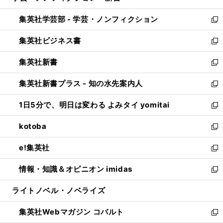
開
ウ
ン
ウ
集英社学芸部 - 学芸・ノンフィクション
く
で
ド
ィ
新
開
ウ
ン
し
集英社ビジネス書
く
で
ド
い
新
開
ウ
ウ
し
集英社新書
く
で
ィ
い
新
開
ン
ウ
し
集英社新書プラス - 知の水先案内人
く
ド
ィ
い
新
ウ
ン
ウ
し
1日5分で、明日は変わる よみタイ yomitai
で
ド
ィ
い
新
開
ウ
ン
ウ
し
kotoba
く
で
ド
ィ
い
新
開
ウ
ン
ウ
し
e!集英社
く
で
ド
ィ
い
新
開
ウ
ン
ウ
し
情報・知識＆オピニオン imidas
く
で
ド
ィ
い
新
開
ウ
ン
ウ
し
ライトノベル・ノベライズ
く
で
ド
ィ
い
開
ウ
ン
ウ
集英社Webマガジン コバルト
く
で
ド
ィ
新
開