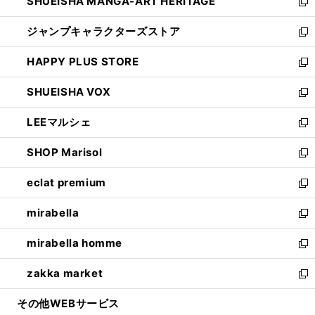
SHUEISHA MANGA-ART HERITAGE
く
で
い
新
開
ウ
し
ジャンプキャラクターズストア
く
ィ
い
新
ン
ウ
し
HAPPY PLUS STORE
ド
ィ
い
新
ウ
ン
ウ
し
SHUEISHA VOX
で
ド
ィ
い
新
開
ウ
ン
ウ
し
LEEマルシェ
く
で
ド
ィ
い
新
開
ウ
ン
ウ
し
SHOP Marisol
く
で
ド
ィ
い
新
開
ウ
ン
ウ
し
eclat premium
く
で
ド
ィ
い
新
開
ウ
ン
ウ
し
mirabella
く
で
ド
ィ
い
新
開
ウ
ン
ウ
し
mirabella homme
く
で
ド
ィ
い
新
開
ウ
ン
ウ
し
zakka market
く
で
ド
ィ
い
新
開
ウ
ン
ウ
し
その他WEBサービス
く
で
ド
ィ
い