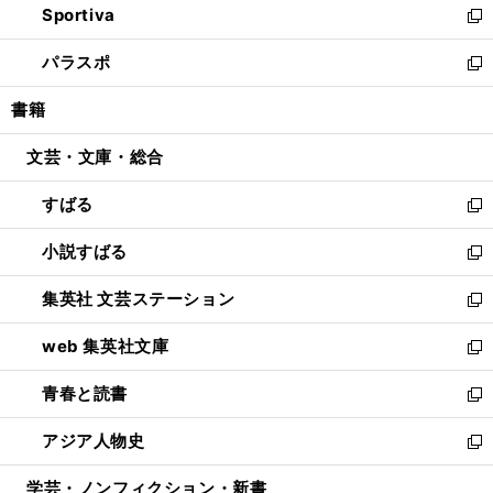
Sportiva
く
ド
ィ
い
新
ウ
ン
ウ
し
パラスポ
で
ド
ィ
い
新
開
ウ
ン
ウ
し
書籍
く
で
ド
ィ
い
開
ウ
ン
ウ
文芸・文庫・総合
く
で
ド
ィ
開
ウ
ン
すばる
く
で
ド
新
開
ウ
し
小説すばる
く
で
い
新
開
ウ
し
集英社 文芸ステーション
く
ィ
い
新
ン
ウ
し
web 集英社文庫
ド
ィ
い
新
ウ
ン
ウ
し
青春と読書
で
ド
ィ
い
新
開
ウ
ン
ウ
し
アジア人物史
く
で
ド
ィ
い
新
開
ウ
ン
ウ
し
学芸・ノンフィクション・新書
く
で
ド
ィ
い