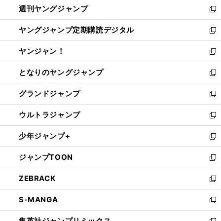
週刊ヤングジャンプ
く
で
ド
ィ
新
開
ウ
ン
し
ヤングジャンプ定期購読デジタル
く
で
ド
い
新
開
ウ
ウ
し
ヤンジャン！
く
で
ィ
い
新
開
ン
ウ
し
となりのヤングジャンプ
く
ド
ィ
い
新
ウ
ン
ウ
し
グランドジャンプ
で
ド
ィ
い
新
開
ウ
ン
ウ
し
ウルトラジャンプ
く
で
ド
ィ
い
新
開
ウ
ン
ウ
し
少年ジャンプ+
く
で
ド
ィ
い
新
開
ウ
ン
ウ
し
ジャンプTOON
く
で
ド
ィ
い
新
開
ウ
ン
ウ
し
ZEBRACK
く
で
ド
ィ
い
新
開
ウ
ン
ウ
し
S-MANGA
く
で
ド
ィ
い
新
開
ウ
ン
ウ
し
集英社ジャンプリミックス
く