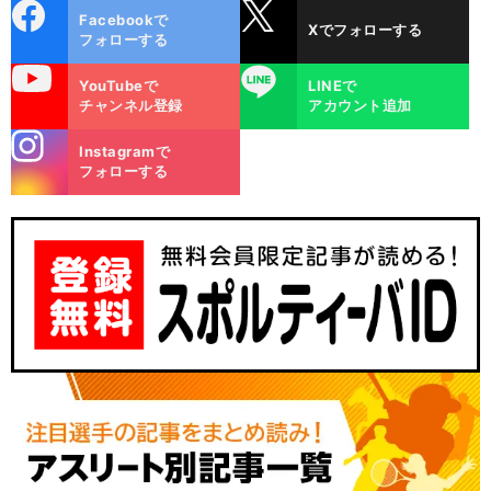
cebo
X
Facebookで
Xでフォローする
ok
フォローする
uTube
LINE
YouTubeで
LINEで
チャンネル登録
アカウント追加
stagra
Instagramで
m
フォローする