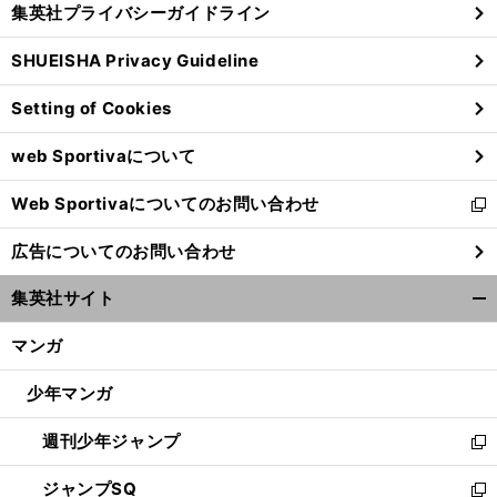
集英社プライバシーガイドライン
い
る
ウ
SHUEISHA Privacy Guideline
ィ
ン
Setting of Cookies
ド
ウ
web Sportivaについて
で
開
Web Sportivaについてのお問い合わせ
く
新
し
広告についてのお問い合わせ
い
ウ
集英社サイト
ィ
開
ン
く/
マンガ
ド
閉
ウ
じ
少年マンガ
で
る
開
週刊少年ジャンプ
く
新
し
ジャンプSQ
い
新