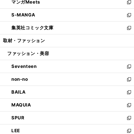
マンガMeets
く
で
ド
ィ
い
新
開
ウ
ン
ウ
し
S-MANGA
く
で
ド
ィ
い
新
開
ウ
ン
ウ
し
集英社コミック文庫
く
で
ド
ィ
い
新
開
ウ
ン
ウ
し
取材・ファッション
く
で
ド
ィ
い
開
ウ
ン
ウ
ファッション・美容
く
で
ド
ィ
開
ウ
ン
Seventeen
く
で
ド
新
開
ウ
し
non-no
く
で
い
新
開
ウ
し
BAILA
く
ィ
い
新
ン
ウ
し
MAQUIA
ド
ィ
い
新
ウ
ン
ウ
し
SPUR
で
ド
ィ
い
新
開
ウ
ン
ウ
し
LEE
く
で
ド
ィ
い
新