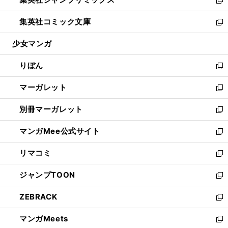
で
ド
ィ
い
新
開
ウ
ン
ウ
し
集英社コミック文庫
く
で
ド
ィ
い
新
開
ウ
ン
ウ
し
少女マンガ
く
で
ド
ィ
い
開
ウ
ン
ウ
りぼん
く
で
ド
ィ
新
開
ウ
ン
し
マーガレット
く
で
ド
い
新
開
ウ
ウ
し
別冊マーガレット
く
で
ィ
い
新
開
ン
ウ
し
マンガMee公式サイト
く
ド
ィ
い
新
ウ
ン
ウ
し
リマコミ
で
ド
ィ
い
新
開
ウ
ン
ウ
し
ジャンプTOON
く
で
ド
ィ
い
新
開
ウ
ン
ウ
し
ZEBRACK
く
で
ド
ィ
い
新
開
ウ
ン
ウ
し
マンガMeets
く
で
ド
ィ
い
新