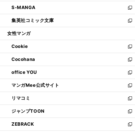
開
ウ
ン
ウ
し
S-MANGA
く
で
ド
ィ
い
新
開
ウ
ン
ウ
し
集英社コミック文庫
く
で
ド
ィ
い
新
開
ウ
ン
ウ
し
女性マンガ
く
で
ド
ィ
い
開
ウ
ン
ウ
Cookie
く
で
ド
ィ
新
開
ウ
ン
し
Cocohana
く
で
ド
い
新
開
ウ
ウ
し
office YOU
く
で
ィ
い
新
開
ン
ウ
し
マンガMee公式サイト
く
ド
ィ
い
新
ウ
ン
ウ
し
リマコミ
で
ド
ィ
い
新
開
ウ
ン
ウ
し
ジャンプTOON
く
で
ド
ィ
い
新
開
ウ
ン
ウ
し
ZEBRACK
く
で
ド
ィ
い
新
開
ウ
ン
ウ
し