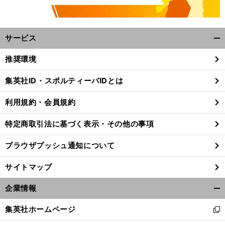
サービス
開
く/
推奨環境
閉
じ
集英社ID・スポルティーバIDとは
る
利用規約・会員規約
特定商取引法に基づく表示・その他の事項
ブラウザプッシュ通知について
サイトマップ
企業情報
開
く/
集英社ホームページ
新
閉
し
じ