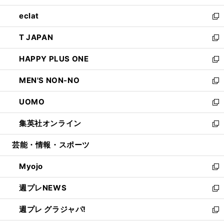
開
ウ
ン
ウ
し
eclat
く
で
ド
ィ
い
新
開
ウ
ン
ウ
し
T JAPAN
く
で
ド
ィ
い
新
開
ウ
ン
ウ
し
HAPPY PLUS ONE
く
で
ド
ィ
い
新
開
ウ
ン
ウ
し
MEN'S NON-NO
く
で
ド
ィ
い
新
開
ウ
ン
ウ
し
UOMO
く
で
ド
ィ
い
新
開
ウ
ン
ウ
し
集英社オンライン
く
で
ド
ィ
い
新
開
ウ
ン
ウ
し
芸能・情報・スポーツ
く
で
ド
ィ
い
開
ウ
ン
ウ
Myojo
く
で
ド
ィ
新
開
ウ
ン
し
週プレNEWS
く
で
ド
い
新
開
ウ
ウ
し
週プレ グラジャパ!
く
で
ィ
い
新
開
ン
ウ
し