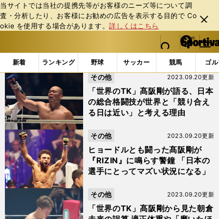
当サイトでは当社の提携先等がお客様のニーズ等について調
査・分析したり、お客様にお勧めの広告を表⽰する⽬的で Co
閉じ
okie を使⽤する場合があります。
詳しくはこちら
る
マイペ
web Sportiva (webスポルティーバ)
検索
メニュ
we
ー
「#世界のTK」の最新ニュース・ 情報
b
ジ
新着
ランキング
野球
サッカー
競馬
ゴル
ス
その他
2023.09.20更新
ポ
ル
「世界のTK」髙阪剛が語る、日本
テ
の総合格闘技が世界と「競り合え
ィ
る日は近い」と考える理由
ー
バ
その他
2023.09.20更新
ヒョードルとも闘った髙阪剛が
『RIZIN』に鳴らす警鐘 「日本の
選手にとってマズい状況になる」
その他
2023.09.20更新
「世界のTK」髙阪剛から見た朝倉