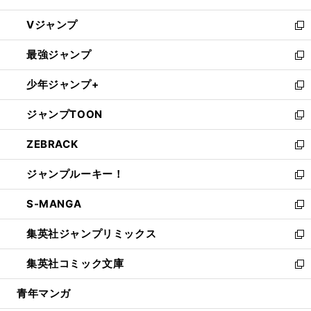
ウ
し
Vジャンプ
ィ
い
新
ン
ウ
し
最強ジャンプ
ド
ィ
い
新
ウ
ン
ウ
し
少年ジャンプ+
で
ド
ィ
い
新
開
ウ
ン
ウ
し
ジャンプTOON
く
で
ド
ィ
い
新
開
ウ
ン
ウ
し
ZEBRACK
く
で
ド
ィ
い
新
開
ウ
ン
ウ
し
ジャンプルーキー！
く
で
ド
ィ
い
新
開
ウ
ン
ウ
し
S-MANGA
く
で
ド
ィ
い
新
開
ウ
ン
ウ
し
集英社ジャンプリミックス
く
で
ド
ィ
い
新
開
ウ
ン
ウ
し
集英社コミック文庫
く
で
ド
ィ
い
新
開
ウ
ン
ウ
し
青年マンガ
く
で
ド
ィ
い
開
ウ
ン
ウ