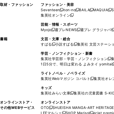
い
し
い
い
ド
ン
ド
ン
取材・ファッション
ファッション・美容
開
く
開
ウ
い
ウ
ウ
ウ
ド
ウ
ド
Seventeen
non-no
BAILA
MAQUIA
S
く
く
新
新
新
新
ィ
ウ
ィ
ィ
で
ウ
で
ウ
集英社オンライン
し
新
し
し
し
ン
ィ
ン
ン
開
で
開
で
い
し
い
い
い
ド
ン
ド
ド
芸能・情報・スポーツ
く
開
く
開
ウ
い
ウ
ウ
ウ
ウ
ド
ウ
ウ
Myojo
週プレNEWS
週プレ グラジャパ!
く
く
新
新
新
ィ
ウ
ィ
ィ
ィ
で
ウ
で
で
し
し
ン
ィ
ン
ン
ン
書籍
文芸・文庫・総合
開
で
開
開
い
い
ド
ン
ド
ド
ド
すばる
小説すばる
集英社 文芸ステーシ
く
開
く
く
新
新
ウ
ウ
ウ
ド
ウ
ウ
ウ
く
し
し
ィ
ィ
学芸・ノンフィクション・新書
で
ウ
で
で
で
い
い
ン
ン
集英社学芸部 - 学芸・ノンフィクション
開
で
開
開
開
新
ウ
ウ
ド
ド
1日5分で、明日は変わる よみタイ yomitai
く
開
く
く
く
し
新
ィ
ィ
ウ
ウ
く
い
ン
ン
ライトノベル・ノベライズ
で
で
ウ
ド
ド
集英社Webマガジン コバルト
集英社オレ
開
開
新
ィ
ウ
ウ
く
く
し
ン
キッズ
で
で
い
ド
集英社みらい文庫
集英社の児童図書 S-KID
開
開
新
ウ
ウ
く
く
し
ィ
オンラインストア・
オンラインストア
で
い
ン
その他WEBサービス
OTO
SHUEISHA MANGA-ART HERITAGE
開
新
ウ
ド
LEEマルシェ
SHOP Marisol
eclat prem
く
し
新
新