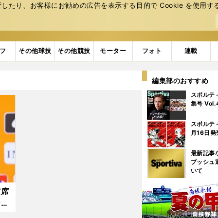
たり、お客様にお勧めの広告を表⽰する⽬的で Cookie を使⽤す
フ
その他球技
その他競技
モーター
フォト
連載
編集部のおすすめ
スポルテ
集号 Vol
スポルテ
月16日発
最新記事
プッシュ
いて
空席
ーム