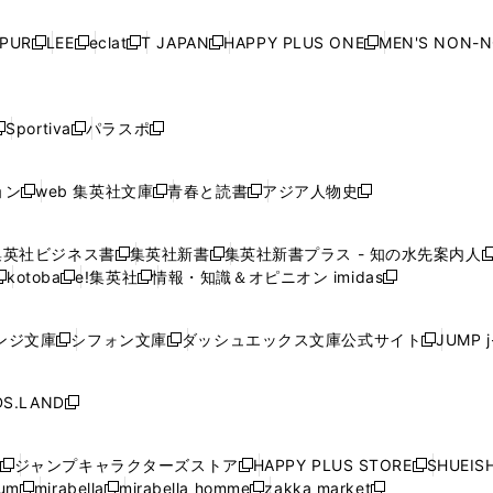
い
い
い
い
ド
ド
ド
ド
ド
開
く
開
く
開
く
開
ウ
ウ
ウ
ウ
ウ
ウ
ウ
ウ
ウ
PUR
LEE
eclat
T JAPAN
HAPPY PLUS ONE
MEN'S NON-
く
く
く
く
新
新
新
新
新
ィ
ィ
ィ
ィ
で
で
で
で
で
し
し
し
し
し
ン
ン
ン
ン
開
開
開
開
開
い
い
い
い
い
ド
ド
ド
ド
く
く
く
く
く
ウ
ウ
ウ
ウ
ウ
ウ
ウ
ウ
ウ
Sportiva
パラスポ
新
新
ィ
ィ
ィ
ィ
ィ
で
で
で
で
し
し
し
ン
ン
ン
ン
ン
開
開
開
開
い
い
い
ド
ド
ド
ド
ド
ョン
web 集英社文庫
青春と読書
アジア人物史
く
く
く
く
新
新
新
新
ウ
ウ
ウ
ウ
ウ
ウ
ウ
ウ
し
し
し
し
ィ
ィ
ィ
で
で
で
で
で
い
い
い
い
ン
ン
ン
集英社ビジネス書
集英社新書
集英社新書プラス - 知の水先案内人
開
開
開
開
開
新
新
新
ウ
ウ
ウ
ウ
ド
ド
ド
kotoba
e!集英社
情報・知識＆オピニオン imidas
く
く
く
く
く
新
し
新
し
新
ィ
ィ
ィ
ィ
ウ
ウ
ウ
し
し
い
し
い
し
ン
ン
ン
ン
で
で
で
い
い
ウ
い
ウ
い
ド
ド
ド
ド
ンジ文庫
シフォン文庫
ダッシュエックス文庫公式サイト
JUMP 
開
開
開
新
新
新
ウ
ウ
ィ
ウ
ィ
ウ
ウ
ウ
ウ
ウ
く
く
く
し
し
し
ィ
ィ
ン
ィ
ン
ィ
で
で
で
で
い
い
い
ン
ン
ド
ン
ド
ン
S.LAND
開
開
開
開
新
ウ
ウ
ウ
ド
ド
ウ
ド
ウ
ド
く
く
く
く
し
ィ
ィ
ィ
ウ
ウ
で
ウ
で
ウ
い
ン
ン
ン
ジャンプキャラクターズストア
HAPPY PLUS STORE
SHUEIS
で
で
開
で
開
で
新
新
新
ウ
ド
ド
ド
ium
mirabella
mirabella homme
zakka market
開
開
く
開
く
開
し
新
新
新
し
新
し