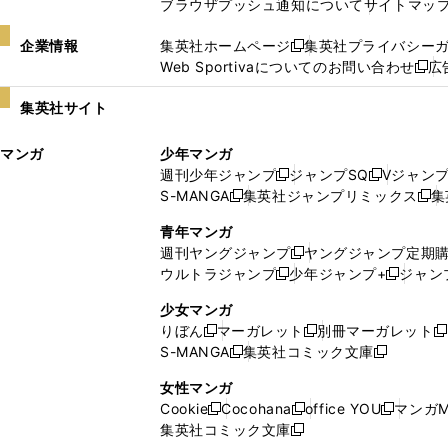
ブラウザプッシュ通知について
サイトマッ
企業情報
集英社ホームページ
集英社プライバシー
新
Web Sportivaについてのお問い合わせ
広
し
新
い
し
集英社サイト
ウ
い
ィ
ウ
マンガ
少年マンガ
ン
ィ
週刊少年ジャンプ
ジャンプSQ
Vジャン
ド
ン
新
新
S-MANGA
集英社ジャンプリミックス
集
ウ
ド
新
し
し
新
で
ウ
し
い
い
し
青年マンガ
開
で
い
ウ
ウ
い
週刊ヤングジャンプ
ヤングジャンプ定期
新
く
開
ウ
ィ
ィ
ウ
ウルトラジャンプ
少年ジャンプ+
ジャン
新
し
新
く
ィ
ン
ン
ィ
し
い
し
ン
ド
ド
ン
少女マンガ
い
ウ
い
ド
ウ
ウ
ド
りぼん
マーガレット
別冊マーガレット
新
新
新
ウ
ィ
ウ
ウ
で
で
ウ
S-MANGA
集英社コミック文庫
し
新
し
新
ィ
ン
ィ
で
開
開
で
い
し
い
し
ン
ド
ン
女性マンガ
開
く
く
開
ウ
い
ウ
い
ド
ウ
ド
Cookie
Cocohana
office YOU
マンガM
く
く
新
新
新
ィ
ウ
ィ
ウ
ウ
で
ウ
集英社コミック文庫
し
新
し
し
ン
ィ
ン
ィ
で
開
で