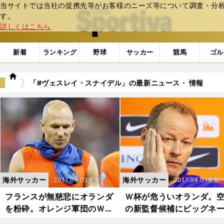
当サイトでは当社の提携先等がお客様のニーズ等について調査・分析し
web Sportiva (webスポルティーバ)
す。
詳しくはこちら
新着
ランキング
野球
サッカー
競馬
ゴル
we
「#ヴェスレイ・スナイデル」の最新ニュース・ 情報
b
ス
ポ
ル
テ
ィ
ー
バ
海外サッカー
海外サッカー
2017.09.03更新
2017.04.01更新
フランスが無慈悲にオランダ
Ｗ杯が危ういオランダ。
を粉砕。オレンジ軍団のＷ杯
の新監督候補にビッグネ
出場は窮地に
が次々と浮上