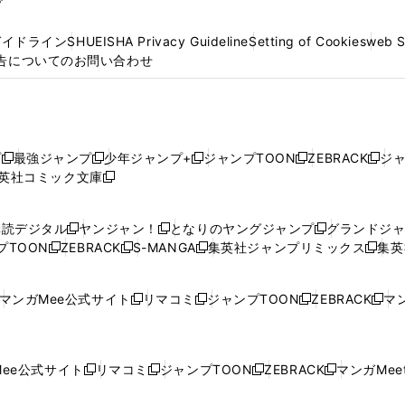
プ
ガイドライン
SHUEISHA Privacy Guideline
Setting of Cookies
web 
告についてのお問い合わせ
プ
最強ジャンプ
少年ジャンプ+
ジャンプTOON
ZEBRACK
ジ
新
新
新
新
新
英社コミック文庫
し
新
し
し
し
し
い
い
し
い
い
い
ウ
ウ
い
ウ
ウ
ウ
購読デジタル
ヤンジャン！
となりのヤングジャンプ
グランドジ
新
新
新
ィ
ィ
ウ
ィ
ィ
ィ
プTOON
ZEBRACK
S-MANGA
集英社ジャンプリミックス
集英
新
し
新
し
新
し
新
ン
ン
ィ
ン
ン
ン
し
い
し
い
し
い
し
ド
ド
ン
ド
ド
ド
い
ウ
い
ウ
い
ウ
い
ウ
ウ
ド
ウ
ウ
ウ
マンガMee公式サイト
リマコミ
ジャンプTOON
ZEBRACK
マン
新
新
新
新
ウ
ィ
ウ
ィ
ウ
ィ
ウ
で
で
ウ
で
で
で
し
し
し
し
し
ィ
ン
ィ
ン
ィ
ン
ィ
開
開
で
開
開
開
い
い
い
い
い
ン
ド
ン
ド
ン
ド
ン
く
く
開
く
く
く
ウ
ウ
ウ
ウ
ウ
ド
ウ
ド
ウ
ド
ウ
ド
ee公式サイト
リマコミ
ジャンプTOON
ZEBRACK
マンガMeet
く
新
新
新
新
ィ
ィ
ィ
ィ
ィ
ウ
で
ウ
で
ウ
で
ウ
し
し
し
し
ン
ン
ン
ン
ン
で
開
で
開
で
開
で