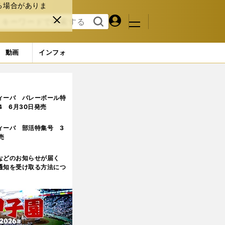
る場合がありま
マイペ
閉じ
検索
メニュ
ー
る
す
ジ
る
動画
インフォ
ィーバ バレーボール特
.4 6月30日発売
ィーバ 部活特集号 3
売
などのお知らせが届く
通知を受け取る方法につ