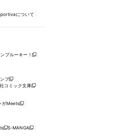
Sportivaについて
ャンプルーキー！
新
し
い
ウ
ャンプ
新
ィ
社コミック文庫
し
新
ン
い
し
ド
ウ
い
ウ
ガMeets
新
ィ
ウ
で
し
ン
ィ
開
い
ド
ン
く
ウ
ウ
ド
s
S-MANGA
新
新
ィ
で
ウ
し
し
ン
開
で