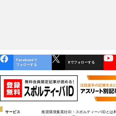
ebo
X
YouTube
Facebookで
Xでフォローする
ok
フォローする
サービス
推奨環境
集英社ID・スポルティーバIDとは