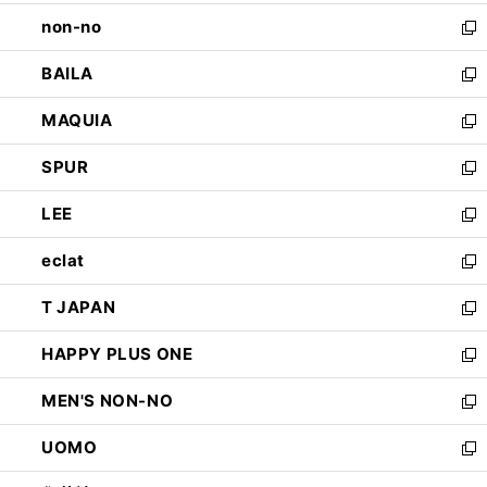
開
ウ
し
non-no
く
で
い
新
開
ウ
し
BAILA
く
ィ
い
新
ン
ウ
し
MAQUIA
ド
ィ
い
新
ウ
ン
ウ
し
SPUR
で
ド
ィ
い
新
開
ウ
ン
ウ
し
LEE
く
で
ド
ィ
い
新
開
ウ
ン
ウ
し
eclat
く
で
ド
ィ
い
新
開
ウ
ン
ウ
し
T JAPAN
く
で
ド
ィ
い
新
開
ウ
ン
ウ
し
HAPPY PLUS ONE
く
で
ド
ィ
い
新
開
ウ
ン
ウ
し
MEN'S NON-NO
く
で
ド
ィ
い
新
開
ウ
ン
ウ
し
UOMO
く
で
ド
ィ
い
新
開
ウ
ン
ウ
し