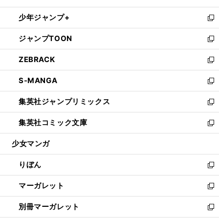
開
ウ
ン
ウ
し
少年ジャンプ+
く
で
ド
ィ
い
新
開
ウ
ン
ウ
し
ジャンプTOON
く
で
ド
ィ
い
新
開
ウ
ン
ウ
し
ZEBRACK
く
で
ド
ィ
い
新
開
ウ
ン
ウ
し
S-MANGA
く
で
ド
ィ
い
新
開
ウ
ン
ウ
し
集英社ジャンプリミックス
く
で
ド
ィ
い
新
開
ウ
ン
ウ
し
集英社コミック文庫
く
で
ド
ィ
い
新
開
ウ
ン
ウ
し
少女マンガ
く
で
ド
ィ
い
開
ウ
ン
ウ
りぼん
く
で
ド
ィ
新
開
ウ
ン
し
マーガレット
く
で
ド
い
新
開
ウ
ウ
し
別冊マーガレット
く
で
ィ
い
新
開
ン
ウ