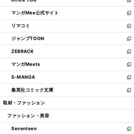
で
ィ
い
新
開
ン
ウ
し
マンガMee公式サイト
く
ド
ィ
い
新
ウ
ン
ウ
し
リマコミ
で
ド
ィ
い
新
開
ウ
ン
ウ
し
ジャンプTOON
く
で
ド
ィ
い
新
開
ウ
ン
ウ
し
ZEBRACK
く
で
ド
ィ
い
新
開
ウ
ン
ウ
し
マンガMeets
く
で
ド
ィ
い
新
開
ウ
ン
ウ
し
S-MANGA
く
で
ド
ィ
い
新
開
ウ
ン
ウ
し
集英社コミック文庫
く
で
ド
ィ
い
新
開
ウ
ン
ウ
し
取材・ファッション
く
で
ド
ィ
い
開
ウ
ン
ウ
ファッション・美容
く
で
ド
ィ
開
ウ
ン
Seventeen
く
で
ド
新