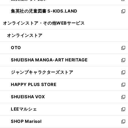
新
開
ウ
ン
し
集英社の児童図書 S-KIDS.LAND
く
で
ド
い
新
開
ウ
ウ
し
オンラインストア・
その他WEBサービス
く
で
ィ
い
開
ン
ウ
オンラインストア
く
ド
ィ
ウ
ン
OTO
で
ド
新
開
ウ
し
SHUEISHA MANGA-ART HERITAGE
く
で
い
新
開
ウ
し
ジャンプキャラクターズストア
く
ィ
い
新
ン
ウ
し
HAPPY PLUS STORE
ド
ィ
い
新
ウ
ン
ウ
し
SHUEISHA VOX
で
ド
ィ
い
新
開
ウ
ン
ウ
し
LEEマルシェ
く
で
ド
ィ
い
新
開
ウ
ン
ウ
し
SHOP Marisol
く
で
ド
ィ
い
新
開
ウ