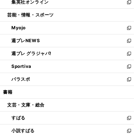
集英社オンライン
く
で
ド
ィ
い
新
開
ウ
ン
ウ
し
芸能・情報・スポーツ
く
で
ド
ィ
い
開
ウ
ン
ウ
Myojo
く
で
ド
ィ
新
開
ウ
ン
し
週プレNEWS
く
で
ド
い
新
開
ウ
ウ
し
週プレ グラジャパ!
く
で
ィ
い
新
開
ン
ウ
し
Sportiva
く
ド
ィ
い
新
ウ
ン
ウ
し
パラスポ
で
ド
ィ
い
新
開
ウ
ン
ウ
し
書籍
く
で
ド
ィ
い
開
ウ
ン
ウ
文芸・文庫・総合
く
で
ド
ィ
開
ウ
ン
すばる
く
で
ド
新
開
ウ
し
小説すばる
く
で
い
新