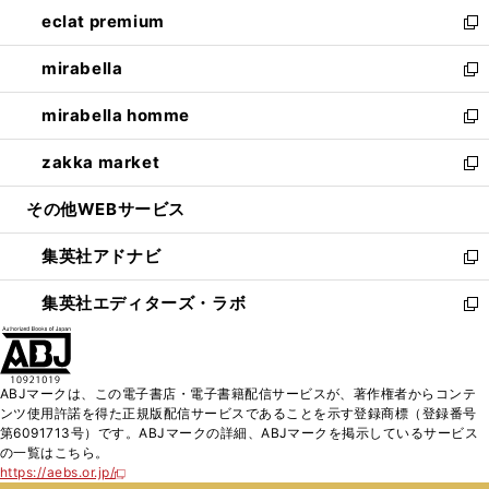
ン
ウ
し
eclat premium
く
で
ド
ィ
い
新
開
ウ
ン
ウ
し
mirabella
く
で
ド
ィ
い
新
開
ウ
ン
ウ
し
mirabella homme
く
で
ド
ィ
い
新
開
ウ
ン
ウ
し
zakka market
く
で
ド
ィ
い
新
開
ウ
ン
ウ
し
その他WEBサービス
く
で
ド
ィ
い
開
ウ
ン
ウ
集英社アドナビ
く
で
ド
ィ
新
開
ウ
ン
し
集英社エディターズ・ラボ
く
で
ド
い
新
開
ウ
ウ
し
く
で
ィ
い
開
ン
ウ
ABJマークは、この電子書店・電子書籍配信サービスが、著作権者からコンテ
く
ド
ィ
ンツ使用許諾を得た正規版配信サービスであることを示す登録商標（登録番号
ウ
ン
第6091713号）です。ABJマークの詳細、ABJマークを掲示しているサービス
で
ド
の一覧はこちら。
開
ウ
https://aebs.or.jp/
新