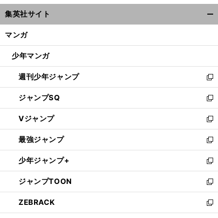
ウ
集英社サイト
ィ
開
ン
く/
マンガ
ド
閉
ウ
じ
少年マンガ
で
る
開
週刊少年ジャンプ
く
新
し
ジャンプSQ
い
新
ウ
し
Vジャンプ
ィ
い
新
ン
ウ
し
最強ジャンプ
ド
ィ
い
新
ウ
ン
ウ
し
少年ジャンプ+
で
ド
ィ
い
新
開
ウ
ン
ウ
し
ジャンプTOON
く
で
ド
ィ
い
新
開
ウ
ン
ウ
し
ZEBRACK
く
で
ド
ィ
い
新
開
ウ
ン
ウ
し