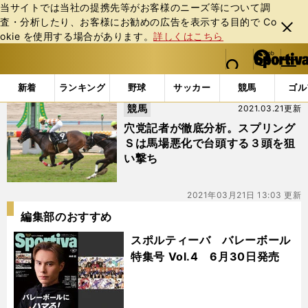
当サイトでは当社の提携先等がお客様のニーズ等について調
査・分析したり、お客様にお勧めの広告を表⽰する⽬的で Co
閉じ
okie を使⽤する場合があります。
詳しくはこちら
る
マイペ
web Sportiva (webスポルティーバ)
検索
メニュ
we
ー
「#ヴェイルネビュラ」の最新ニュース・ 情報
b
ジ
新着
ランキング
野球
サッカー
競馬
ゴル
ス
競馬
2021.03.21更新
ポ
ル
穴党記者が徹底分析。スプリング
テ
Ｓは馬場悪化で台頭する３頭を狙
ィ
い撃ち
ー
バ
2021年03月21日 13:03 更新
編集部のおすすめ
スポルティーバ バレーボール
特集号 Vol.4 6月30日発売