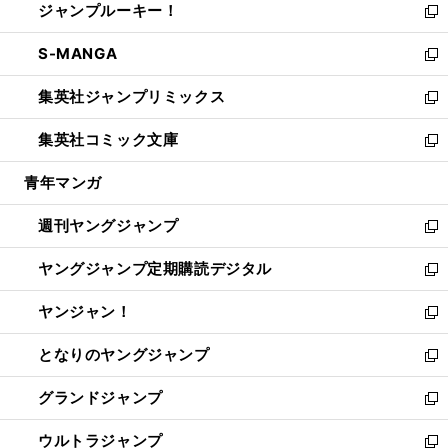
ジャンプルーキー！
く
で
ド
ィ
い
新
開
ウ
ン
ウ
し
S-MANGA
く
で
ド
ィ
い
新
開
ウ
ン
ウ
し
集英社ジャンプリミックス
く
で
ド
ィ
い
新
開
ウ
ン
ウ
し
集英社コミック文庫
く
で
ド
ィ
い
新
開
ウ
ン
ウ
し
青年マンガ
く
で
ド
ィ
い
開
ウ
ン
ウ
週刊ヤングジャンプ
く
で
ド
ィ
新
開
ウ
ン
し
ヤングジャンプ定期購読デジタル
く
で
ド
い
新
開
ウ
ウ
し
ヤンジャン！
く
で
ィ
い
新
開
ン
ウ
し
となりのヤングジャンプ
く
ド
ィ
い
新
ウ
ン
ウ
し
グランドジャンプ
で
ド
ィ
い
新
開
ウ
ン
ウ
し
ウルトラジャンプ
く
で
ド
ィ
い
新