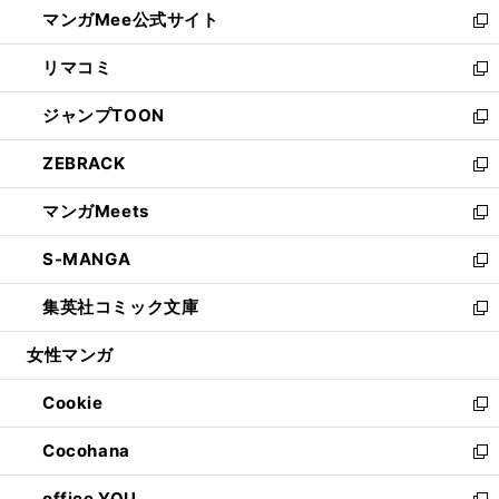
し
マンガMee公式サイト
く
ド
ィ
い
新
ウ
ン
ウ
し
リマコミ
で
ド
ィ
い
新
開
ウ
ン
ウ
し
ジャンプTOON
く
で
ド
ィ
い
新
開
ウ
ン
ウ
し
ZEBRACK
く
で
ド
ィ
い
新
開
ウ
ン
ウ
し
マンガMeets
く
で
ド
ィ
い
新
開
ウ
ン
ウ
し
S-MANGA
く
で
ド
ィ
い
新
開
ウ
ン
ウ
し
集英社コミック文庫
く
で
ド
ィ
い
新
開
ウ
ン
ウ
し
女性マンガ
く
で
ド
ィ
い
開
ウ
ン
ウ
Cookie
く
で
ド
ィ
新
開
ウ
ン
し
Cocohana
く
で
ド
い
新
開
ウ
ウ
し
office YOU
く