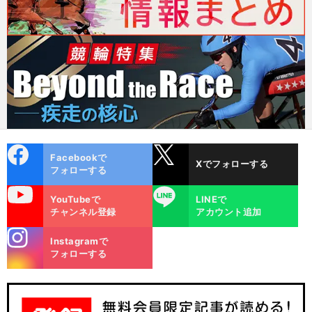
cebo
X
Facebookで
Xでフォローする
ok
フォローする
uTube
LINE
YouTubeで
LINEで
チャンネル登録
アカウント追加
stagra
Instagramで
m
フォローする