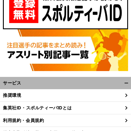
サービス
開
く/
推奨環境
閉
じ
集英社ID・スポルティーバIDとは
る
利用規約・会員規約