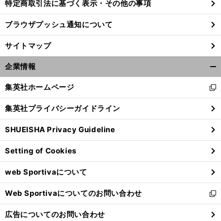
特定商取引法に基づく表示・その他の事項
ブラウザプッシュ通知について
サイトマップ
企業情報
開
く/
集英社ホームページ
新
閉
し
じ
集英社プライバシーガイドライン
い
る
ウ
SHUEISHA Privacy Guideline
ィ
ン
Setting of Cookies
ド
ウ
web Sportivaについて
で
開
Web Sportivaについてのお問い合わせ
く
新
し
広告についてのお問い合わせ
い