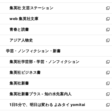
開
ウ
し
集英社 文芸ステーション
く
ィ
い
新
ン
ウ
し
web 集英社文庫
ド
ィ
い
新
ウ
ン
ウ
し
青春と読書
で
ド
ィ
い
新
開
ウ
ン
ウ
し
アジア人物史
く
で
ド
ィ
い
新
開
ウ
ン
ウ
し
学芸・ノンフィクション・新書
く
で
ド
ィ
い
開
ウ
ン
ウ
集英社学芸部 - 学芸・ノンフィクション
く
で
ド
ィ
新
開
ウ
ン
し
集英社ビジネス書
く
で
ド
い
新
開
ウ
ウ
し
集英社新書
く
で
ィ
い
新
開
ン
ウ
し
集英社新書プラス - 知の水先案内人
く
ド
ィ
い
新
ウ
ン
ウ
し
1日5分で、明日は変わる よみタイ yomitai
で
ド
ィ
い
新
開
ウ
ン
ウ
し