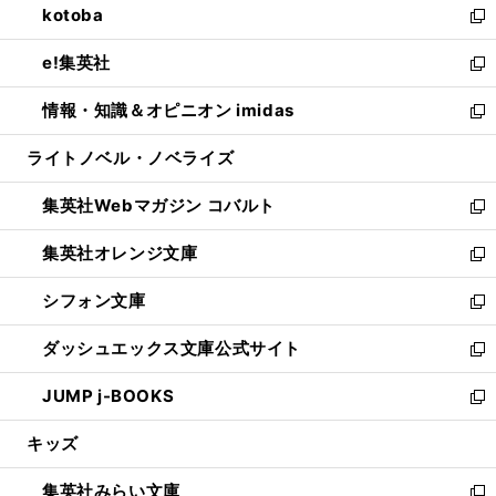
kotoba
く
で
ド
ィ
い
新
開
ウ
ン
ウ
し
e!集英社
く
で
ド
ィ
い
新
開
ウ
ン
ウ
し
情報・知識＆オピニオン imidas
く
で
ド
ィ
い
新
開
ウ
ン
ウ
し
ライトノベル・ノベライズ
く
で
ド
ィ
い
開
ウ
ン
ウ
集英社Webマガジン コバルト
く
で
ド
ィ
新
開
ウ
ン
し
集英社オレンジ文庫
く
で
ド
い
新
開
ウ
ウ
し
シフォン文庫
く
で
ィ
い
新
開
ン
ウ
し
ダッシュエックス文庫公式サイト
く
ド
ィ
い
新
ウ
ン
ウ
し
JUMP j-BOOKS
で
ド
ィ
い
新
開
ウ
ン
ウ
し
キッズ
く
で
ド
ィ
い
開
ウ
ン
ウ
集英社みらい文庫
く
で
ド
ィ