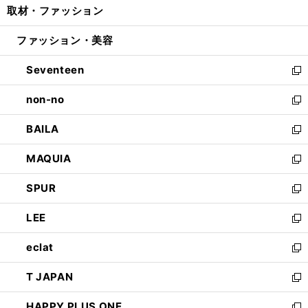
取材・ファッション
く
で
ド
ィ
い
開
ウ
ン
ウ
ファッション・美容
く
で
ド
ィ
開
ウ
ン
Seventeen
く
で
ド
新
開
ウ
し
non-no
く
で
い
新
開
ウ
し
BAILA
く
ィ
い
新
ン
ウ
し
MAQUIA
ド
ィ
い
新
ウ
ン
ウ
し
SPUR
で
ド
ィ
い
新
開
ウ
ン
ウ
し
LEE
く
で
ド
ィ
い
新
開
ウ
ン
ウ
し
eclat
く
で
ド
ィ
い
新
開
ウ
ン
ウ
し
T JAPAN
く
で
ド
ィ
い
新
開
ウ
ン
ウ
し
HAPPY PLUS ONE
く
で
ド