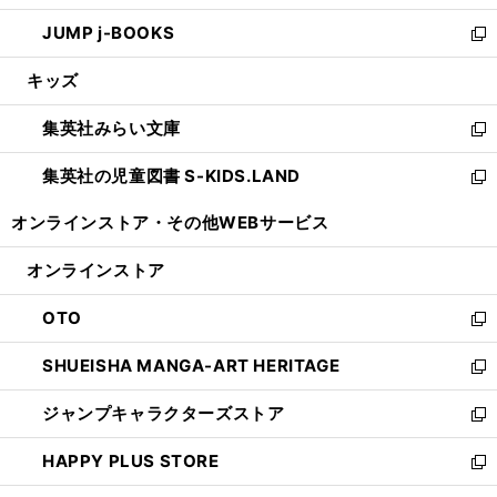
ウ
ン
ウ
し
JUMP j-BOOKS
で
ド
ィ
い
新
開
ウ
ン
ウ
し
キッズ
く
で
ド
ィ
い
開
ウ
ン
ウ
集英社みらい文庫
く
で
ド
ィ
新
開
ウ
ン
し
集英社の児童図書 S-KIDS.LAND
く
で
ド
い
新
開
ウ
ウ
し
オンラインストア・
その他WEBサービス
く
で
ィ
い
開
ン
ウ
オンラインストア
く
ド
ィ
ウ
ン
OTO
で
ド
新
開
ウ
し
SHUEISHA MANGA-ART HERITAGE
く
で
い
新
開
ウ
し
ジャンプキャラクターズストア
く
ィ
い
新
ン
ウ
し
HAPPY PLUS STORE
ド
ィ
い
新
ウ
ン
ウ
し