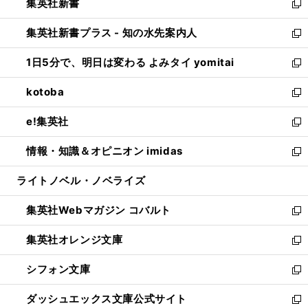
集英社新書
く
で
ィ
い
新
開
ン
ウ
し
集英社新書プラス - 知の水先案内人
く
ド
ィ
い
新
ウ
ン
ウ
し
1日5分で、明日は変わる よみタイ yomitai
で
ド
ィ
い
新
開
ウ
ン
ウ
し
kotoba
く
で
ド
ィ
い
新
開
ウ
ン
ウ
し
e!集英社
く
で
ド
ィ
い
新
開
ウ
ン
ウ
し
情報・知識＆オピニオン imidas
く
で
ド
ィ
い
新
開
ウ
ン
ウ
し
ライトノベル・ノベライズ
く
で
ド
ィ
い
開
ウ
ン
ウ
集英社Webマガジン コバルト
く
で
ド
ィ
新
開
ウ
ン
し
集英社オレンジ文庫
く
で
ド
い
新
開
ウ
ウ
し
シフォン文庫
く
で
ィ
い
新
開
ン
ウ
し
ダッシュエックス文庫公式サイト
く
ド
ィ
い
新