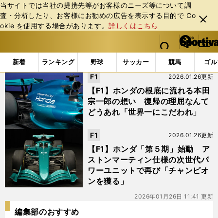
当サイトでは当社の提携先等がお客様のニーズ等について調
査・分析したり、お客様にお勧めの広告を表⽰する⽬的で Co
閉じ
okie を使⽤する場合があります。
詳しくはこちら
る
マイペ
web Sportiva (webスポルティーバ)
検索
メニュ
we
ー
「#ローレンス・ストロール」の最新ニュース・ 情報
b
ジ
新着
ランキング
野球
サッカー
競馬
ゴル
ス
F1
2026.01.26更新
ポ
ル
【F1】ホンダの根底に流れる本田
テ
宗一郎の想い 復帰の理屈なんて
ィ
どうあれ「世界一にこだわれ」
ー
バ
F1
2026.01.26更新
【F1】ホンダ「第５期」始動 ア
ストンマーティン仕様の次世代パ
ワーユニットで再び「チャンピオ
ンを獲る」
2026年01月26日 11:41 更新
編集部のおすすめ