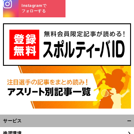
stagra
Instagramで
m
フォローする
サービス
開
く/
推奨環境