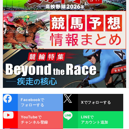
cebo
X
Facebookで
Xでフォローする
ok
フォローする
uTube
LINE
YouTubeで
LINEで
チャンネル登録
アカウント追加