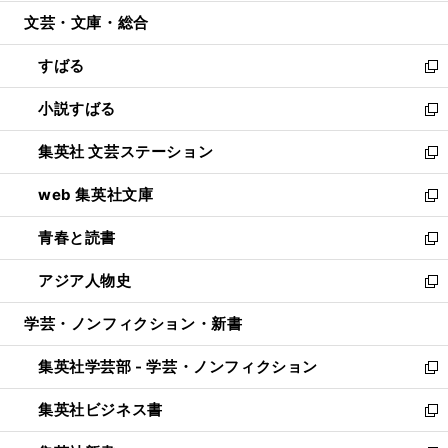
開
ウ
ン
ウ
文芸・文庫・総合
く
で
ド
ィ
開
ウ
ン
すばる
く
で
ド
新
開
ウ
し
小説すばる
く
で
い
新
開
ウ
し
集英社 文芸ステーション
く
ィ
い
新
ン
ウ
し
web 集英社文庫
ド
ィ
い
新
ウ
ン
ウ
し
青春と読書
で
ド
ィ
い
新
開
ウ
ン
ウ
し
アジア人物史
く
で
ド
ィ
い
新
開
ウ
ン
ウ
し
学芸・ノンフィクション・新書
く
で
ド
ィ
い
開
ウ
ン
ウ
集英社学芸部 - 学芸・ノンフィクション
く
で
ド
ィ
新
開
ウ
ン
し
集英社ビジネス書
く
で
ド
い
新
開
ウ
ウ
し