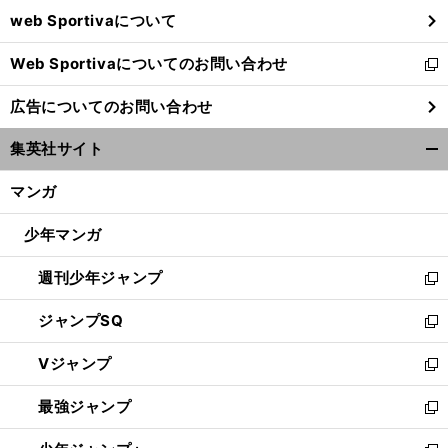
ウ
web Sportivaについて
で
開
Web Sportivaについてのお問い合わせ
く
新
し
広告についてのお問い合わせ
い
ウ
集英社サイト
ィ
開
ン
く/
マンガ
ド
閉
ウ
じ
少年マンガ
で
る
開
週刊少年ジャンプ
く
新
し
ジャンプSQ
い
新
ウ
し
Vジャンプ
ィ
い
新
ン
ウ
し
最強ジャンプ
ド
ィ
い
新
ウ
ン
ウ
し