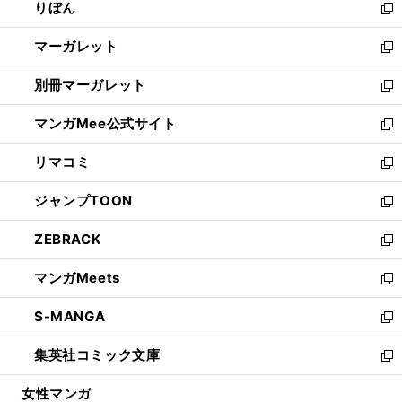
りぼん
く
で
ド
ィ
新
開
ウ
ン
し
マーガレット
く
で
ド
い
新
開
ウ
ウ
し
別冊マーガレット
く
で
ィ
い
新
開
ン
ウ
し
マンガMee公式サイト
く
ド
ィ
い
新
ウ
ン
ウ
し
リマコミ
で
ド
ィ
い
新
開
ウ
ン
ウ
し
ジャンプTOON
く
で
ド
ィ
い
新
開
ウ
ン
ウ
し
ZEBRACK
く
で
ド
ィ
い
新
開
ウ
ン
ウ
し
マンガMeets
く
で
ド
ィ
い
新
開
ウ
ン
ウ
し
S-MANGA
く
で
ド
ィ
い
新
開
ウ
ン
ウ
し
集英社コミック文庫
く
で
ド
ィ
い
新
開
ウ
ン
ウ
し
女性マンガ
く
で
ド
ィ
い