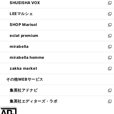
SHUEISHA VOX
で
ド
ィ
い
新
開
ウ
ン
ウ
し
LEEマルシェ
く
で
ド
ィ
い
新
開
ウ
ン
ウ
し
SHOP Marisol
く
で
ド
ィ
い
新
開
ウ
ン
ウ
し
eclat premium
く
で
ド
ィ
い
新
開
ウ
ン
ウ
し
mirabella
く
で
ド
ィ
い
新
開
ウ
ン
ウ
し
mirabella homme
く
で
ド
ィ
い
新
開
ウ
ン
ウ
し
zakka market
く
で
ド
ィ
い
新
開
ウ
ン
ウ
し
その他WEBサービス
く
で
ド
ィ
い
開
ウ
ン
ウ
集英社アドナビ
く
で
ド
ィ
新
開
ウ
ン
し
集英社エディターズ・ラボ
く
で
ド
い
新
開
ウ
ウ
し
く
で
ィ
い