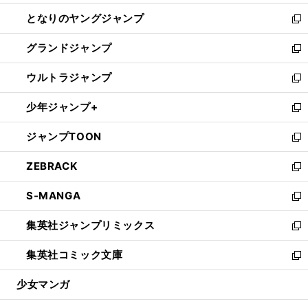
開
ン
ウ
し
となりのヤングジャンプ
く
ド
ィ
い
新
ウ
ン
ウ
し
グランドジャンプ
で
ド
ィ
い
新
開
ウ
ン
ウ
し
ウルトラジャンプ
く
で
ド
ィ
い
新
開
ウ
ン
ウ
し
少年ジャンプ+
く
で
ド
ィ
い
新
開
ウ
ン
ウ
し
ジャンプTOON
く
で
ド
ィ
い
新
開
ウ
ン
ウ
し
ZEBRACK
く
で
ド
ィ
い
新
開
ウ
ン
ウ
し
S-MANGA
く
で
ド
ィ
い
新
開
ウ
ン
ウ
し
集英社ジャンプリミックス
く
で
ド
ィ
い
新
開
ウ
ン
ウ
し
集英社コミック文庫
く
で
ド
ィ
い
新
開
ウ
ン
ウ
し
少女マンガ
く
で
ド
ィ
い
開
ウ
ン
ウ