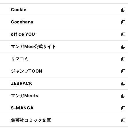
開
ウ
ン
ウ
Cookie
く
で
ド
ィ
新
開
ウ
ン
し
Cocohana
く
で
ド
い
新
開
ウ
ウ
し
office YOU
く
で
ィ
い
新
開
ン
ウ
し
マンガMee公式サイト
く
ド
ィ
い
新
ウ
ン
ウ
し
リマコミ
で
ド
ィ
い
新
開
ウ
ン
ウ
し
ジャンプTOON
く
で
ド
ィ
い
新
開
ウ
ン
ウ
し
ZEBRACK
く
で
ド
ィ
い
新
開
ウ
ン
ウ
し
マンガMeets
く
で
ド
ィ
い
新
開
ウ
ン
ウ
し
S-MANGA
く
で
ド
ィ
い
新
開
ウ
ン
ウ
し
集英社コミック文庫
く
で
ド
ィ
い
新
開
ウ
ン
ウ
し