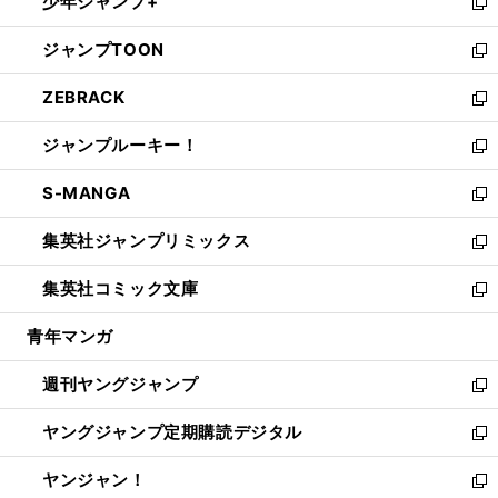
少年ジャンプ+
で
ド
ィ
い
新
開
ウ
ン
ウ
し
ジャンプTOON
く
で
ド
ィ
い
新
開
ウ
ン
ウ
し
ZEBRACK
く
で
ド
ィ
い
新
開
ウ
ン
ウ
し
ジャンプルーキー！
く
で
ド
ィ
い
新
開
ウ
ン
ウ
し
S-MANGA
く
で
ド
ィ
い
新
開
ウ
ン
ウ
し
集英社ジャンプリミックス
く
で
ド
ィ
い
新
開
ウ
ン
ウ
し
集英社コミック文庫
く
で
ド
ィ
い
新
開
ウ
ン
ウ
し
青年マンガ
く
で
ド
ィ
い
開
ウ
ン
ウ
週刊ヤングジャンプ
く
で
ド
ィ
新
開
ウ
ン
し
ヤングジャンプ定期購読デジタル
く
で
ド
い
新
開
ウ
ウ
し
ヤンジャン！
く
で
ィ
い
新