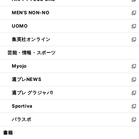
ィ
い
新
開
ウ
ン
ウ
し
MEN'S NON-NO
く
で
ド
ィ
い
新
開
ウ
ン
ウ
し
UOMO
く
で
ド
ィ
い
新
開
ウ
ン
ウ
し
集英社オンライン
く
で
ド
ィ
い
新
開
ウ
ン
ウ
し
芸能・情報・スポーツ
く
で
ド
ィ
い
開
ウ
ン
ウ
Myojo
く
で
ド
ィ
新
開
ウ
ン
し
週プレNEWS
く
で
ド
い
新
開
ウ
ウ
し
週プレ グラジャパ!
く
で
ィ
い
新
開
ン
ウ
し
Sportiva
く
ド
ィ
い
新
ウ
ン
ウ
し
パラスポ
で
ド
ィ
い
新
開
ウ
ン
ウ
し
書籍
く
で
ド
ィ
い