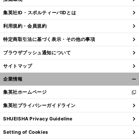
閉
じ
集英社ID・スポルティーバIDとは
る
利用規約・会員規約
特定商取引法に基づく表示・その他の事項
ブラウザプッシュ通知について
サイトマップ
企業情報
開
く/
集英社ホームページ
新
閉
し
じ
集英社プライバシーガイドライン
い
る
ウ
SHUEISHA Privacy Guideline
ィ
ン
Setting of Cookies
ド