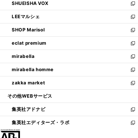
SHUEISHA VOX
で
ド
ィ
い
新
開
ウ
ン
ウ
し
LEEマルシェ
く
で
ド
ィ
い
新
開
ウ
ン
ウ
し
SHOP Marisol
く
で
ド
ィ
い
新
開
ウ
ン
ウ
し
eclat premium
く
で
ド
ィ
い
新
開
ウ
ン
ウ
し
mirabella
く
で
ド
ィ
い
新
開
ウ
ン
ウ
し
mirabella homme
く
で
ド
ィ
い
新
開
ウ
ン
ウ
し
zakka market
く
で
ド
ィ
い
新
開
ウ
ン
ウ
し
その他WEBサービス
く
で
ド
ィ
い
開
ウ
ン
ウ
集英社アドナビ
く
で
ド
ィ
新
開
ウ
ン
し
集英社エディターズ・ラボ
く
で
ド
い
新
開
ウ
ウ
し
く
で
ィ
い