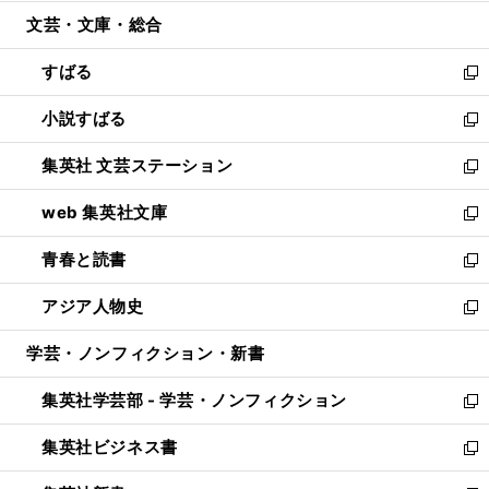
開
ウ
ン
ウ
文芸・文庫・総合
く
で
ド
ィ
開
ウ
ン
すばる
く
で
ド
新
開
ウ
し
小説すばる
く
で
い
新
開
ウ
し
集英社 文芸ステーション
く
ィ
い
新
ン
ウ
し
web 集英社文庫
ド
ィ
い
新
ウ
ン
ウ
し
青春と読書
で
ド
ィ
い
新
開
ウ
ン
ウ
し
アジア人物史
く
で
ド
ィ
い
新
開
ウ
ン
ウ
し
学芸・ノンフィクション・新書
く
で
ド
ィ
い
開
ウ
ン
ウ
集英社学芸部 - 学芸・ノンフィクション
く
で
ド
ィ
新
開
ウ
ン
し
集英社ビジネス書
く
で
ド
い
新
開
ウ
ウ
し