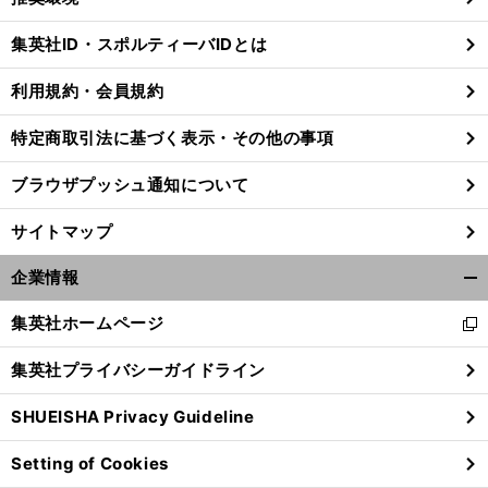
閉
じ
集英社ID・スポルティーバIDとは
る
利用規約・会員規約
特定商取引法に基づく表示・その他の事項
ブラウザプッシュ通知について
サイトマップ
企業情報
開
く/
集英社ホームページ
新
閉
し
じ
集英社プライバシーガイドライン
い
る
ウ
SHUEISHA Privacy Guideline
ィ
ン
Setting of Cookies
ド