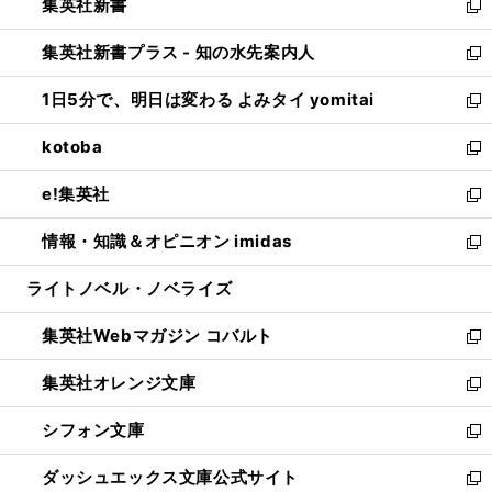
集英社新書
く
で
ィ
い
新
開
ン
ウ
し
集英社新書プラス - 知の水先案内人
く
ド
ィ
い
新
ウ
ン
ウ
し
1日5分で、明日は変わる よみタイ yomitai
で
ド
ィ
い
新
開
ウ
ン
ウ
し
kotoba
く
で
ド
ィ
い
新
開
ウ
ン
ウ
し
e!集英社
く
で
ド
ィ
い
新
開
ウ
ン
ウ
し
情報・知識＆オピニオン imidas
く
で
ド
ィ
い
新
開
ウ
ン
ウ
し
ライトノベル・ノベライズ
く
で
ド
ィ
い
開
ウ
ン
ウ
集英社Webマガジン コバルト
く
で
ド
ィ
新
開
ウ
ン
し
集英社オレンジ文庫
く
で
ド
い
新
開
ウ
ウ
し
シフォン文庫
く
で
ィ
い
新
開
ン
ウ
し
ダッシュエックス文庫公式サイト
く
ド
ィ
い
新