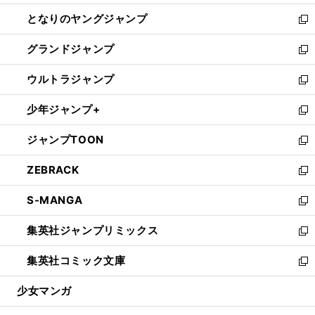
開
ン
ウ
し
となりのヤングジャンプ
く
ド
ィ
い
新
ウ
ン
ウ
し
グランドジャンプ
で
ド
ィ
い
新
開
ウ
ン
ウ
し
ウルトラジャンプ
く
で
ド
ィ
い
新
開
ウ
ン
ウ
し
少年ジャンプ+
く
で
ド
ィ
い
新
開
ウ
ン
ウ
し
ジャンプTOON
く
で
ド
ィ
い
新
開
ウ
ン
ウ
し
ZEBRACK
く
で
ド
ィ
い
新
開
ウ
ン
ウ
し
S-MANGA
く
で
ド
ィ
い
新
開
ウ
ン
ウ
し
集英社ジャンプリミックス
く
で
ド
ィ
い
新
開
ウ
ン
ウ
し
集英社コミック文庫
く
で
ド
ィ
い
新
開
ウ
ン
ウ
し
少女マンガ
く
で
ド
ィ
い
開
ウ
ン
ウ