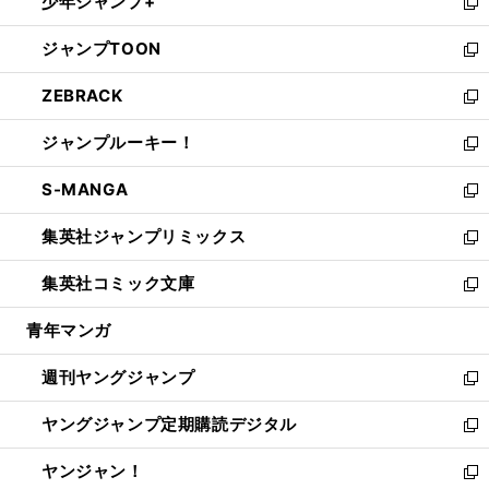
少年ジャンプ+
で
ド
ィ
い
新
開
ウ
ン
ウ
し
ジャンプTOON
く
で
ド
ィ
い
新
開
ウ
ン
ウ
し
ZEBRACK
く
で
ド
ィ
い
新
開
ウ
ン
ウ
し
ジャンプルーキー！
く
で
ド
ィ
い
新
開
ウ
ン
ウ
し
S-MANGA
く
で
ド
ィ
い
新
開
ウ
ン
ウ
し
集英社ジャンプリミックス
く
で
ド
ィ
い
新
開
ウ
ン
ウ
し
集英社コミック文庫
く
で
ド
ィ
い
新
開
ウ
ン
ウ
し
青年マンガ
く
で
ド
ィ
い
開
ウ
ン
ウ
週刊ヤングジャンプ
く
で
ド
ィ
新
開
ウ
ン
し
ヤングジャンプ定期購読デジタル
く
で
ド
い
新
開
ウ
ウ
し
ヤンジャン！
く
で
ィ
い
新