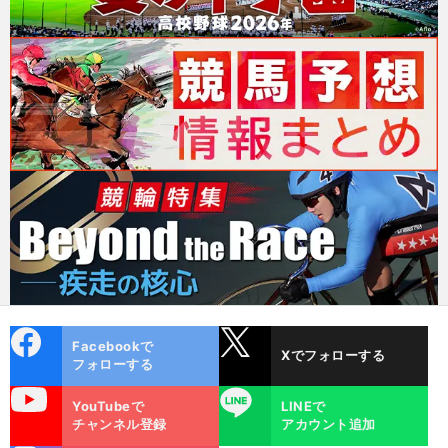
cebo
X
Facebookで
Xでフォローする
ok
フォローする
uTube
LINE
YouTubeで
LINEで
チャンネル登録
アカウント追加