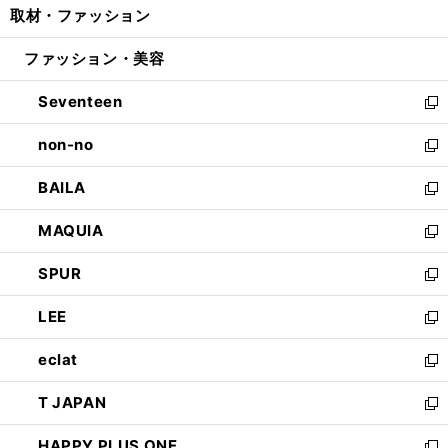
取材・ファッション
く
で
ド
ィ
い
開
ウ
ン
ウ
ファッション・美容
く
で
ド
ィ
開
ウ
ン
Seventeen
く
で
ド
新
開
ウ
し
non-no
く
で
い
新
開
ウ
し
BAILA
く
ィ
い
新
ン
ウ
し
MAQUIA
ド
ィ
い
新
ウ
ン
ウ
し
SPUR
で
ド
ィ
い
新
開
ウ
ン
ウ
し
LEE
く
で
ド
ィ
い
新
開
ウ
ン
ウ
し
eclat
く
で
ド
ィ
い
新
開
ウ
ン
ウ
し
T JAPAN
く
で
ド
ィ
い
新
開
ウ
ン
ウ
し
HAPPY PLUS ONE
く
で
ド