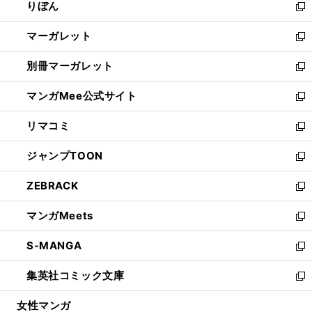
りぼん
く
で
ド
ィ
新
開
ウ
ン
し
マーガレット
く
で
ド
い
新
開
ウ
ウ
し
別冊マーガレット
く
で
ィ
い
新
開
ン
ウ
し
マンガMee公式サイト
く
ド
ィ
い
新
ウ
ン
ウ
し
リマコミ
で
ド
ィ
い
新
開
ウ
ン
ウ
し
ジャンプTOON
く
で
ド
ィ
い
新
開
ウ
ン
ウ
し
ZEBRACK
く
で
ド
ィ
い
新
開
ウ
ン
ウ
し
マンガMeets
く
で
ド
ィ
い
新
開
ウ
ン
ウ
し
S-MANGA
く
で
ド
ィ
い
新
開
ウ
ン
ウ
し
集英社コミック文庫
く
で
ド
ィ
い
新
開
ウ
ン
ウ
し
女性マンガ
く
で
ド
ィ
い