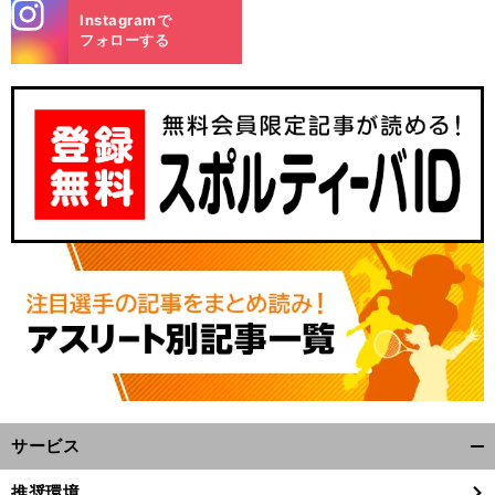
stagra
Instagramで
m
フォローする
サービス
開
く/
推奨環境