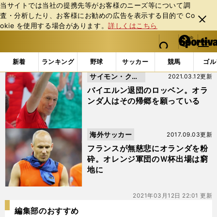
当サイトでは当社の提携先等がお客様のニーズ等について調
査・分析したり、お客様にお勧めの広告を表⽰する⽬的で Co
閉じ
okie を使⽤する場合があります。
詳しくはこちら
る
マイペ
web Sportiva (webスポルティーバ)
検索
メニュ
we
ー
「#ロビン・ファン・ペルシー」の最新ニュース・ 情報
b
ジ
新着
ランキング
野球
サッカー
競馬
ゴル
ス
サイモン・クー
2021.03.12更新
ポ
ル
パー
バイエルン退団のロッベン。オラ
テ
ンダ人はその帰郷を願っている
ィ
ー
バ
海外サッカー
2017.09.03更新
フランスが無慈悲にオランダを粉
砕。オレンジ軍団のＷ杯出場は窮
地に
2021年03月12日 22:01 更新
編集部のおすすめ