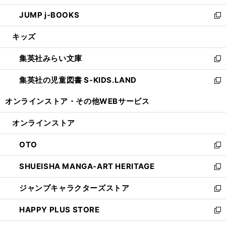
ウ
ン
ウ
し
JUMP j-BOOKS
で
ド
ィ
い
新
開
ウ
ン
ウ
し
キッズ
く
で
ド
ィ
い
開
ウ
ン
ウ
集英社みらい文庫
く
で
ド
ィ
新
開
ウ
ン
し
集英社の児童図書 S-KIDS.LAND
く
で
ド
い
新
開
ウ
ウ
し
オンラインストア・
その他WEBサービス
く
で
ィ
い
開
ン
ウ
オンラインストア
く
ド
ィ
ウ
ン
OTO
で
ド
新
開
ウ
し
SHUEISHA MANGA-ART HERITAGE
く
で
い
新
開
ウ
し
ジャンプキャラクターズストア
く
ィ
い
新
ン
ウ
し
HAPPY PLUS STORE
ド
ィ
い
新
ウ
ン
ウ
し