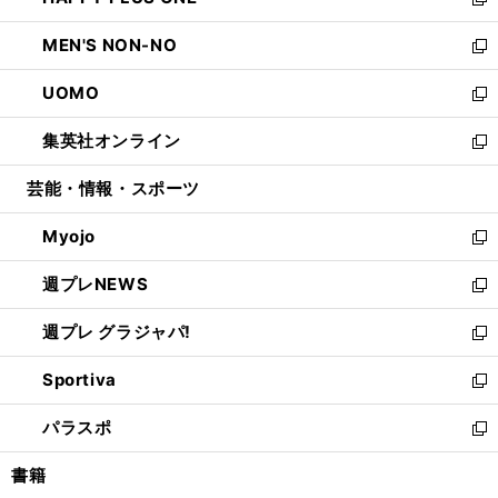
ィ
い
新
開
ウ
ン
ウ
し
MEN'S NON-NO
く
で
ド
ィ
い
新
開
ウ
ン
ウ
し
UOMO
く
で
ド
ィ
い
新
開
ウ
ン
ウ
し
集英社オンライン
く
で
ド
ィ
い
新
開
ウ
ン
ウ
し
芸能・情報・スポーツ
く
で
ド
ィ
い
開
ウ
ン
ウ
Myojo
く
で
ド
ィ
新
開
ウ
ン
し
週プレNEWS
く
で
ド
い
新
開
ウ
ウ
し
週プレ グラジャパ!
く
で
ィ
い
新
開
ン
ウ
し
Sportiva
く
ド
ィ
い
新
ウ
ン
ウ
し
パラスポ
で
ド
ィ
い
新
開
ウ
ン
ウ
し
書籍
く
で
ド
ィ
い