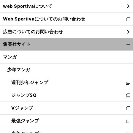
ウ
web Sportivaについて
で
開
Web Sportivaについてのお問い合わせ
く
新
し
広告についてのお問い合わせ
い
ウ
集英社サイト
ィ
開
ン
く/
マンガ
ド
閉
ウ
じ
少年マンガ
で
る
開
週刊少年ジャンプ
く
新
し
ジャンプSQ
い
新
ウ
し
Vジャンプ
ィ
い
新
ン
ウ
し
最強ジャンプ
ド
ィ
い
新
ウ
ン
ウ
し