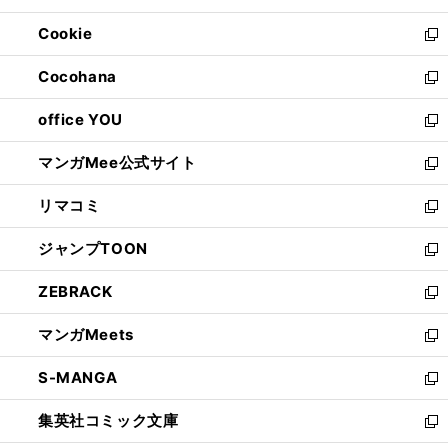
開
ウ
ン
ウ
Cookie
く
で
ド
ィ
新
開
ウ
ン
し
Cocohana
く
で
ド
い
新
開
ウ
ウ
し
office YOU
く
で
ィ
い
新
開
ン
ウ
し
マンガMee公式サイト
く
ド
ィ
い
新
ウ
ン
ウ
し
リマコミ
で
ド
ィ
い
新
開
ウ
ン
ウ
し
ジャンプTOON
く
で
ド
ィ
い
新
開
ウ
ン
ウ
し
ZEBRACK
く
で
ド
ィ
い
新
開
ウ
ン
ウ
し
マンガMeets
く
で
ド
ィ
い
新
開
ウ
ン
ウ
し
S-MANGA
く
で
ド
ィ
い
新
開
ウ
ン
ウ
し
集英社コミック文庫
く
で
ド
ィ
い
新
開
ウ
ン
ウ
し