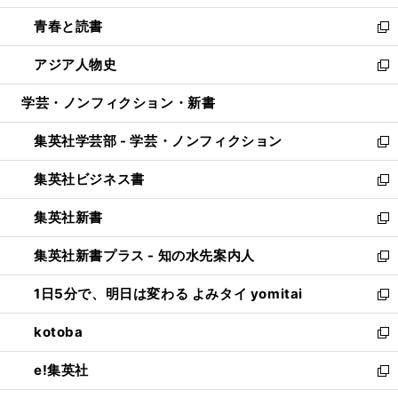
ウ
ン
ウ
し
青春と読書
で
ド
ィ
い
新
開
ウ
ン
ウ
し
アジア人物史
く
で
ド
ィ
い
新
開
ウ
ン
ウ
し
学芸・ノンフィクション・新書
く
で
ド
ィ
い
開
ウ
ン
ウ
集英社学芸部 - 学芸・ノンフィクション
く
で
ド
ィ
新
開
ウ
ン
し
集英社ビジネス書
く
で
ド
い
新
開
ウ
ウ
し
集英社新書
く
で
ィ
い
新
開
ン
ウ
し
集英社新書プラス - 知の水先案内人
く
ド
ィ
い
新
ウ
ン
ウ
し
1日5分で、明日は変わる よみタイ yomitai
で
ド
ィ
い
新
開
ウ
ン
ウ
し
kotoba
く
で
ド
ィ
い
新
開
ウ
ン
ウ
し
e!集英社
く
で
ド
ィ
い
新
開
ウ
ン
ウ
し