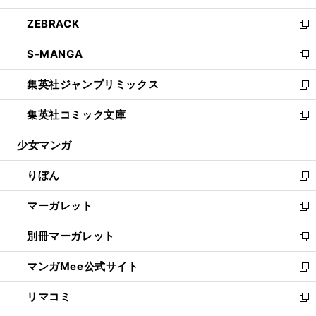
開
ウ
ン
ウ
し
ZEBRACK
く
で
ド
ィ
い
新
開
ウ
ン
ウ
し
S-MANGA
く
で
ド
ィ
い
新
開
ウ
ン
ウ
し
集英社ジャンプリミックス
く
で
ド
ィ
い
新
開
ウ
ン
ウ
し
集英社コミック文庫
く
で
ド
ィ
い
新
開
ウ
ン
ウ
し
少女マンガ
く
で
ド
ィ
い
開
ウ
ン
ウ
りぼん
く
で
ド
ィ
新
開
ウ
ン
し
マーガレット
く
で
ド
い
新
開
ウ
ウ
し
別冊マーガレット
く
で
ィ
い
新
開
ン
ウ
し
マンガMee公式サイト
く
ド
ィ
い
新
ウ
ン
ウ
し
リマコミ
で
ド
ィ
い
新
開
ウ
ン
ウ
し