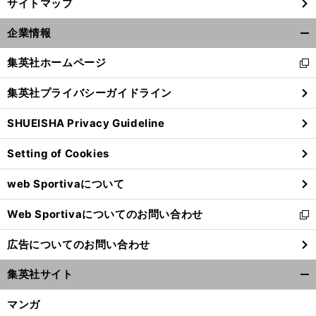
サイトマップ
企業情報
開
く/
集英社ホームページ
新
閉
し
じ
集英社プライバシーガイドライン
い
る
ウ
SHUEISHA Privacy Guideline
ィ
ン
Setting of Cookies
ド
ウ
web Sportivaについて
で
開
Web Sportivaについてのお問い合わせ
く
新
し
広告についてのお問い合わせ
い
ウ
集英社サイト
ィ
開
ン
く/
マンガ
ド
閉