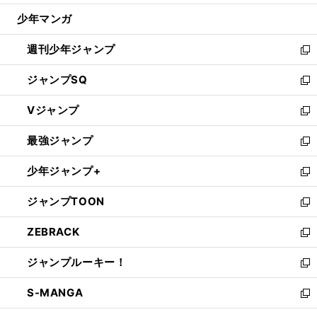
ウ
じ
少年マンガ
で
る
開
週刊少年ジャンプ
く
新
し
ジャンプSQ
い
新
ウ
し
Vジャンプ
ィ
い
新
ン
ウ
し
最強ジャンプ
ド
ィ
い
新
ウ
ン
ウ
し
少年ジャンプ+
で
ド
ィ
い
新
開
ウ
ン
ウ
し
ジャンプTOON
く
で
ド
ィ
い
新
開
ウ
ン
ウ
し
ZEBRACK
く
で
ド
ィ
い
新
開
ウ
ン
ウ
し
ジャンプルーキー！
く
で
ド
ィ
い
新
開
ウ
ン
ウ
し
S-MANGA
く
で
ド
ィ
い
新
開
ウ
ン
ウ
し