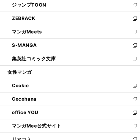
ジャンプTOON
く
で
ド
ィ
い
新
開
ウ
ン
ウ
し
ZEBRACK
く
で
ド
ィ
い
新
開
ウ
ン
ウ
し
マンガMeets
く
で
ド
ィ
い
新
開
ウ
ン
ウ
し
S-MANGA
く
で
ド
ィ
い
新
開
ウ
ン
ウ
し
集英社コミック文庫
く
で
ド
ィ
い
新
開
ウ
ン
ウ
し
女性マンガ
く
で
ド
ィ
い
開
ウ
ン
ウ
Cookie
く
で
ド
ィ
新
開
ウ
ン
し
Cocohana
く
で
ド
い
新
開
ウ
ウ
し
office YOU
く
で
ィ
い
新
開
ン
ウ
し
マンガMee公式サイト
く
ド
ィ
い
新
ウ
ン
ウ
し
リマコミ
で
ド