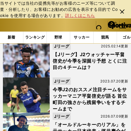
当サイトでは当社の提携先等がお客様のニーズ等について調
査・分析したり、お客様にお勧めの広告を表⽰する⽬的で Co
閉じ
okie を使⽤する場合があります。
詳しくはこちら
る
マイペ
web Sportiva (webスポルティーバ)
検索
メニュ
we
ー
「#レノファ山口FC」の最新ニュース・ 情報
b
ジ
新着
ランキング
野球
サッカー
競馬
ゴル
ス
Jリーグ
2025.02.14更新
ポ
ル
【Jリーグ】J2ウォッチャー平畠
テ
啓史が今季を深掘り予想 とくに注
ィ
目の４チームは？
ー
バ
Jリーグ
2023.07.20更新
今季J2のおススメ注目チームをサ
ッカーマニア平畠啓史が語る 首位
町田の強さから残留争いをするチ
ームまで
Jリーグ
2026.07.09更新
「オールドルーキーのリアル」を