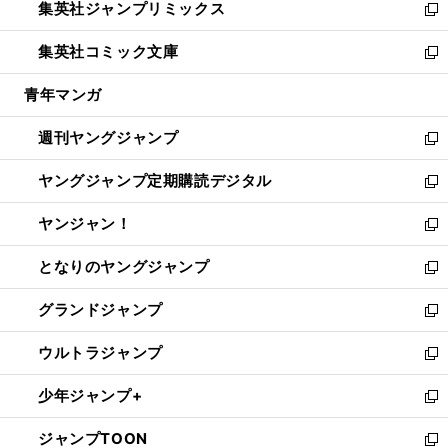
集英社ジャンプリミックス
く
で
ド
ィ
い
新
開
ウ
ン
ウ
し
集英社コミック文庫
く
で
ド
ィ
い
新
開
ウ
ン
ウ
し
青年マンガ
く
で
ド
ィ
い
開
ウ
ン
ウ
週刊ヤングジャンプ
く
で
ド
ィ
新
開
ウ
ン
し
ヤングジャンプ定期購読デジタル
く
で
ド
い
新
開
ウ
ウ
し
ヤンジャン！
く
で
ィ
い
新
開
ン
ウ
し
となりのヤングジャンプ
く
ド
ィ
い
新
ウ
ン
ウ
し
グランドジャンプ
で
ド
ィ
い
新
開
ウ
ン
ウ
し
ウルトラジャンプ
く
で
ド
ィ
い
新
開
ウ
ン
ウ
し
少年ジャンプ+
く
で
ド
ィ
い
新
開
ウ
ン
ウ
し
ジャンプTOON
く
で
ド
ィ
い
新