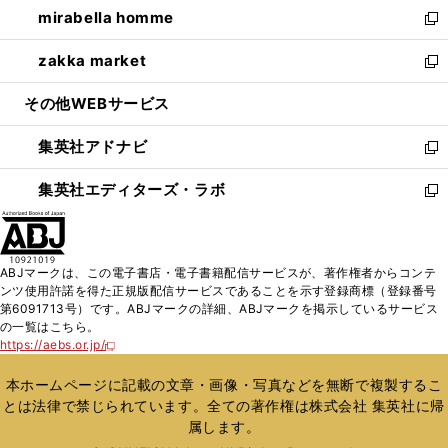
し
mirabella homme
く
で
ド
ィ
い
新
開
ウ
ン
ウ
し
zakka market
く
で
ド
ィ
い
新
開
ウ
ン
ウ
し
その他WEBサービス
く
で
ド
ィ
い
開
ウ
ン
ウ
集英社アドナビ
く
で
ド
ィ
新
開
ウ
ン
し
集英社エディターズ・ラボ
く
で
ド
い
新
開
ウ
ウ
し
く
で
ィ
い
開
ン
ウ
ABJマークは、この電子書店・電子書籍配信サービスが、著作権者からコンテ
く
ド
ィ
ンツ使用許諾を得た正規版配信サービスであることを示す登録商標（登録番号
ウ
ン
第6091713号）です。ABJマークの詳細、ABJマークを掲示しているサービス
で
ド
の一覧はこちら。
開
ウ
https://aebs.or.jp/
新
く
で
し
い
開
本ホームページに記載の文章・画像・写真などを無断で複製するこ
ウ
く
とは法律で禁じられています。全ての著作権は株式会社 集英社に帰
ィ
属します。
ン
ド