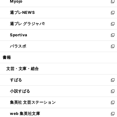
Myojo
く
で
ド
ィ
新
開
ウ
ン
し
週プレNEWS
く
で
ド
い
新
開
ウ
ウ
し
週プレ グラジャパ!
く
で
ィ
い
新
開
ン
ウ
し
Sportiva
く
ド
ィ
い
新
ウ
ン
ウ
し
パラスポ
で
ド
ィ
い
新
開
ウ
ン
ウ
し
書籍
く
で
ド
ィ
い
開
ウ
ン
ウ
文芸・文庫・総合
く
で
ド
ィ
開
ウ
ン
すばる
く
で
ド
新
開
ウ
し
小説すばる
く
で
い
新
開
ウ
し
集英社 文芸ステーション
く
ィ
い
新
ン
ウ
し
web 集英社文庫
ド
ィ
い
新