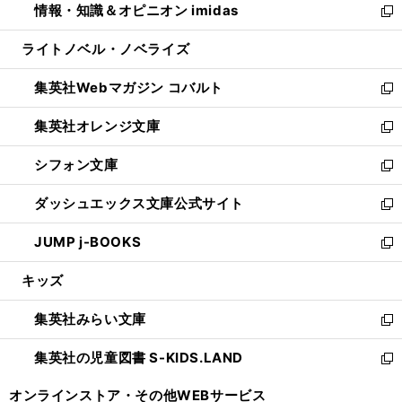
情報・知識＆オピニオン imidas
く
で
ド
ィ
い
新
開
ウ
ン
ウ
し
ライトノベル・ノベライズ
く
で
ド
ィ
い
開
ウ
ン
ウ
集英社Webマガジン コバルト
く
で
ド
ィ
新
開
ウ
ン
し
集英社オレンジ文庫
く
で
ド
い
新
開
ウ
ウ
し
シフォン文庫
く
で
ィ
い
新
開
ン
ウ
し
ダッシュエックス文庫公式サイト
く
ド
ィ
い
新
ウ
ン
ウ
し
JUMP j-BOOKS
で
ド
ィ
い
新
開
ウ
ン
ウ
し
キッズ
く
で
ド
ィ
い
開
ウ
ン
ウ
集英社みらい文庫
く
で
ド
ィ
新
開
ウ
ン
し
集英社の児童図書 S-KIDS.LAND
く
で
ド
い
新
開
ウ
ウ
し
オンラインストア・
その他WEBサービス
く
で
ィ
い