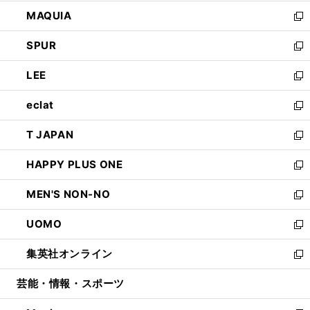
ン
ウ
し
MAQUIA
ド
ィ
い
新
ウ
ン
ウ
し
SPUR
で
ド
ィ
い
新
開
ウ
ン
ウ
し
LEE
く
で
ド
ィ
い
新
開
ウ
ン
ウ
し
eclat
く
で
ド
ィ
い
新
開
ウ
ン
ウ
し
T JAPAN
く
で
ド
ィ
い
新
開
ウ
ン
ウ
し
HAPPY PLUS ONE
く
で
ド
ィ
い
新
開
ウ
ン
ウ
し
MEN'S NON-NO
く
で
ド
ィ
い
新
開
ウ
ン
ウ
し
UOMO
く
で
ド
ィ
い
新
開
ウ
ン
ウ
し
集英社オンライン
く
で
ド
ィ
い
新
開
ウ
ン
ウ
し
芸能・情報・スポーツ
く
で
ド
ィ
い
開
ウ
ン
ウ