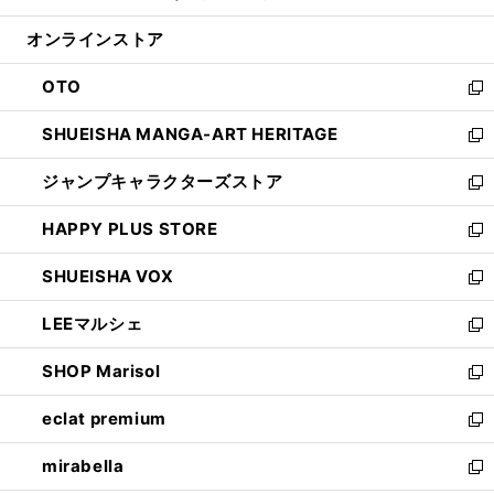
開
ン
ウ
オンラインストア
く
ド
ィ
ウ
ン
OTO
で
ド
新
開
ウ
し
SHUEISHA MANGA-ART HERITAGE
く
で
い
新
開
ウ
し
ジャンプキャラクターズストア
く
ィ
い
新
ン
ウ
し
HAPPY PLUS STORE
ド
ィ
い
新
ウ
ン
ウ
し
SHUEISHA VOX
で
ド
ィ
い
新
開
ウ
ン
ウ
し
LEEマルシェ
く
で
ド
ィ
い
新
開
ウ
ン
ウ
し
SHOP Marisol
く
で
ド
ィ
い
新
開
ウ
ン
ウ
し
eclat premium
く
で
ド
ィ
い
新
開
ウ
ン
ウ
し
mirabella
く
で
ド
ィ
い
新
開
ウ
ン
ウ