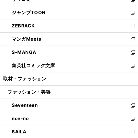
ィ
い
新
開
ウ
ン
ウ
し
ジャンプTOON
く
で
ド
ィ
い
新
開
ウ
ン
ウ
し
ZEBRACK
く
で
ド
ィ
い
新
開
ウ
ン
ウ
し
マンガMeets
く
で
ド
ィ
い
新
開
ウ
ン
ウ
し
S-MANGA
く
で
ド
ィ
い
新
開
ウ
ン
ウ
し
集英社コミック文庫
く
で
ド
ィ
い
新
開
ウ
ン
ウ
し
取材・ファッション
く
で
ド
ィ
い
開
ウ
ン
ウ
ファッション・美容
く
で
ド
ィ
開
ウ
ン
Seventeen
く
で
ド
新
開
ウ
し
non-no
く
で
い
新
開
ウ
し
BAILA
く
ィ
い
新