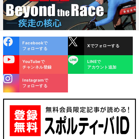
cebo
X
Facebookで
Xでフォローする
ok
フォローする
uTube
LINE
YouTubeで
LINEで
チャンネル登録
アカウント追加
stagra
Instagramで
m
フォローする