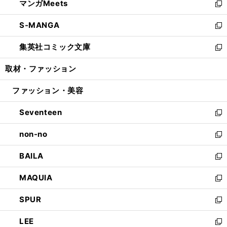
マンガMeets
く
で
ド
ィ
い
新
開
ウ
ン
ウ
し
S-MANGA
く
で
ド
ィ
い
新
開
ウ
ン
ウ
し
集英社コミック文庫
く
で
ド
ィ
い
新
開
ウ
ン
ウ
し
取材・ファッション
く
で
ド
ィ
い
開
ウ
ン
ウ
ファッション・美容
く
で
ド
ィ
開
ウ
ン
Seventeen
く
で
ド
新
開
ウ
し
non-no
く
で
い
新
開
ウ
し
BAILA
く
ィ
い
新
ン
ウ
し
MAQUIA
ド
ィ
い
新
ウ
ン
ウ
し
SPUR
で
ド
ィ
い
新
開
ウ
ン
ウ
し
LEE
く
で
ド
ィ
い
新