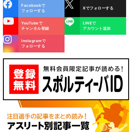
cebo
X
Facebookで
Xでフォローする
ok
フォローする
uTube
LINE
YouTubeで
LINEで
チャンネル登録
アカウント追加
stagra
Instagramで
m
フォローする