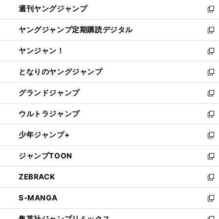
週刊ヤングジャンプ
く
で
ド
ィ
新
開
ウ
ン
し
ヤングジャンプ定期購読デジタル
く
で
ド
い
新
開
ウ
ウ
し
ヤンジャン！
く
で
ィ
い
新
開
ン
ウ
し
となりのヤングジャンプ
く
ド
ィ
い
新
ウ
ン
ウ
し
グランドジャンプ
で
ド
ィ
い
新
開
ウ
ン
ウ
し
ウルトラジャンプ
く
で
ド
ィ
い
新
開
ウ
ン
ウ
し
少年ジャンプ+
く
で
ド
ィ
い
新
開
ウ
ン
ウ
し
ジャンプTOON
く
で
ド
ィ
い
新
開
ウ
ン
ウ
し
ZEBRACK
く
で
ド
ィ
い
新
開
ウ
ン
ウ
し
S-MANGA
く
で
ド
ィ
い
新
開
ウ
ン
ウ
し
集英社ジャンプリミックス
く