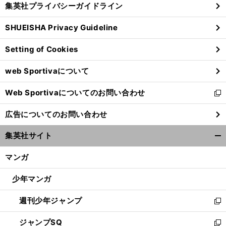
集英社プライバシーガイドライン
い
る
ウ
SHUEISHA Privacy Guideline
ィ
ン
Setting of Cookies
ド
ウ
web Sportivaについて
で
開
Web Sportivaについてのお問い合わせ
く
新
し
広告についてのお問い合わせ
い
ウ
集英社サイト
ィ
開
ン
く/
マンガ
ド
閉
ウ
じ
少年マンガ
で
る
開
週刊少年ジャンプ
く
新
し
ジャンプSQ
い
新