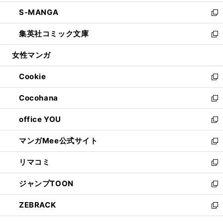
開
ウ
ン
ウ
し
S-MANGA
く
で
ド
ィ
い
新
開
ウ
ン
ウ
し
集英社コミック文庫
く
で
ド
ィ
い
新
開
ウ
ン
ウ
し
女性マンガ
く
で
ド
ィ
い
開
ウ
ン
ウ
Cookie
く
で
ド
ィ
新
開
ウ
ン
し
Cocohana
く
で
ド
い
新
開
ウ
ウ
し
office YOU
く
で
ィ
い
新
開
ン
ウ
し
マンガMee公式サイト
く
ド
ィ
い
新
ウ
ン
ウ
し
リマコミ
で
ド
ィ
い
新
開
ウ
ン
ウ
し
ジャンプTOON
く
で
ド
ィ
い
新
開
ウ
ン
ウ
し
ZEBRACK
く
で
ド
ィ
い
新
開
ウ
ン
ウ
し