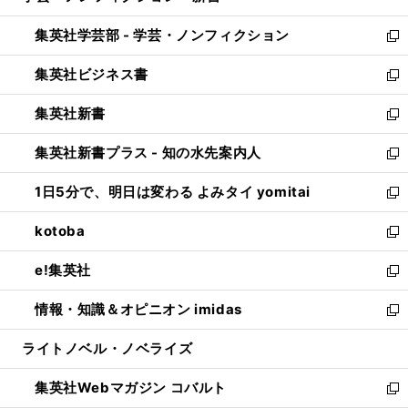
開
ウ
ン
ウ
集英社学芸部 - 学芸・ノンフィクション
く
で
ド
ィ
新
開
ウ
ン
し
集英社ビジネス書
く
で
ド
い
新
開
ウ
ウ
し
集英社新書
く
で
ィ
い
新
開
ン
ウ
し
集英社新書プラス - 知の水先案内人
く
ド
ィ
い
新
ウ
ン
ウ
し
1日5分で、明日は変わる よみタイ yomitai
で
ド
ィ
い
新
開
ウ
ン
ウ
し
kotoba
く
で
ド
ィ
い
新
開
ウ
ン
ウ
し
e!集英社
く
で
ド
ィ
い
新
開
ウ
ン
ウ
し
情報・知識＆オピニオン imidas
く
で
ド
ィ
い
新
開
ウ
ン
ウ
し
ライトノベル・ノベライズ
く
で
ド
ィ
い
開
ウ
ン
ウ
集英社Webマガジン コバルト
く
で
ド
ィ
新
開