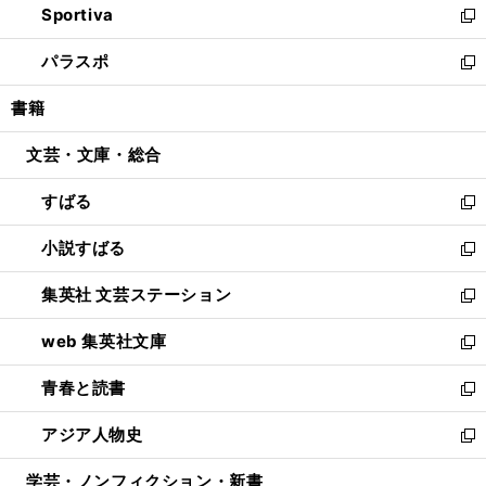
Sportiva
く
ド
ィ
い
新
ウ
ン
ウ
し
パラスポ
で
ド
ィ
い
新
開
ウ
ン
ウ
し
書籍
く
で
ド
ィ
い
開
ウ
ン
ウ
文芸・文庫・総合
く
で
ド
ィ
開
ウ
ン
すばる
く
で
ド
新
開
ウ
し
小説すばる
く
で
い
新
開
ウ
し
集英社 文芸ステーション
く
ィ
い
新
ン
ウ
し
web 集英社文庫
ド
ィ
い
新
ウ
ン
ウ
し
青春と読書
で
ド
ィ
い
新
開
ウ
ン
ウ
し
アジア人物史
く
で
ド
ィ
い
新
開
ウ
ン
ウ
し
学芸・ノンフィクション・新書
く
で
ド
ィ
い