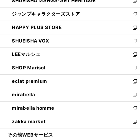
SHUEISHA MANGA-ART HERITAGE
く
で
い
新
開
ウ
し
ジャンプキャラクターズストア
く
ィ
い
新
ン
ウ
し
HAPPY PLUS STORE
ド
ィ
い
新
ウ
ン
ウ
し
SHUEISHA VOX
で
ド
ィ
い
新
開
ウ
ン
ウ
し
LEEマルシェ
く
で
ド
ィ
い
新
開
ウ
ン
ウ
し
SHOP Marisol
く
で
ド
ィ
い
新
開
ウ
ン
ウ
し
eclat premium
く
で
ド
ィ
い
新
開
ウ
ン
ウ
し
mirabella
く
で
ド
ィ
い
新
開
ウ
ン
ウ
し
mirabella homme
く
で
ド
ィ
い
新
開
ウ
ン
ウ
し
zakka market
く
で
ド
ィ
い
新
開
ウ
ン
ウ
し
その他WEBサービス
く
で
ド
ィ
い