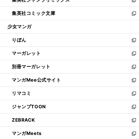
で
ド
ィ
い
新
開
ウ
ン
ウ
し
集英社コミック文庫
く
で
ド
ィ
い
新
開
ウ
ン
ウ
し
少女マンガ
く
で
ド
ィ
い
開
ウ
ン
ウ
りぼん
く
で
ド
ィ
新
開
ウ
ン
し
マーガレット
く
で
ド
い
新
開
ウ
ウ
し
別冊マーガレット
く
で
ィ
い
新
開
ン
ウ
し
マンガMee公式サイト
く
ド
ィ
い
新
ウ
ン
ウ
し
リマコミ
で
ド
ィ
い
新
開
ウ
ン
ウ
し
ジャンプTOON
く
で
ド
ィ
い
新
開
ウ
ン
ウ
し
ZEBRACK
く
で
ド
ィ
い
新
開
ウ
ン
ウ
し
マンガMeets
く
で
ド
ィ
い
新