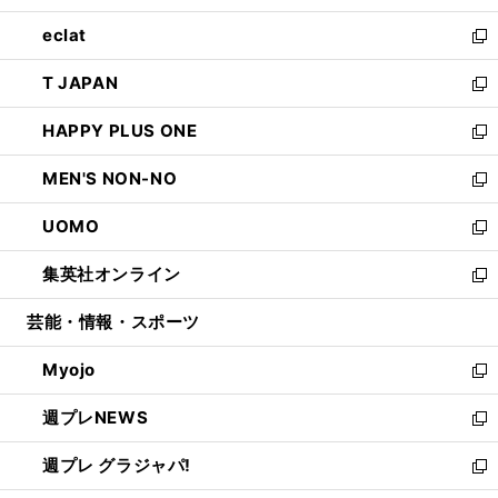
開
ウ
ン
ウ
し
eclat
く
で
ド
ィ
い
新
開
ウ
ン
ウ
し
T JAPAN
く
で
ド
ィ
い
新
開
ウ
ン
ウ
し
HAPPY PLUS ONE
く
で
ド
ィ
い
新
開
ウ
ン
ウ
し
MEN'S NON-NO
く
で
ド
ィ
い
新
開
ウ
ン
ウ
し
UOMO
く
で
ド
ィ
い
新
開
ウ
ン
ウ
し
集英社オンライン
く
で
ド
ィ
い
新
開
ウ
ン
ウ
し
芸能・情報・スポーツ
く
で
ド
ィ
い
開
ウ
ン
ウ
Myojo
く
で
ド
ィ
新
開
ウ
ン
し
週プレNEWS
く
で
ド
い
新
開
ウ
ウ
し
週プレ グラジャパ!
く
で
ィ
い
新
開
ン
ウ
し