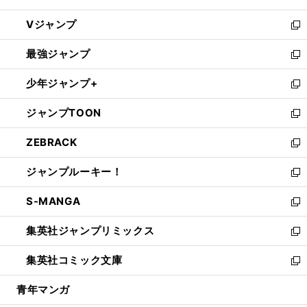
ウ
し
Vジャンプ
ィ
い
新
ン
ウ
し
最強ジャンプ
ド
ィ
い
新
ウ
ン
ウ
し
少年ジャンプ+
で
ド
ィ
い
新
開
ウ
ン
ウ
し
ジャンプTOON
く
で
ド
ィ
い
新
開
ウ
ン
ウ
し
ZEBRACK
く
で
ド
ィ
い
新
開
ウ
ン
ウ
し
ジャンプルーキー！
く
で
ド
ィ
い
新
開
ウ
ン
ウ
し
S-MANGA
く
で
ド
ィ
い
新
開
ウ
ン
ウ
し
集英社ジャンプリミックス
く
で
ド
ィ
い
新
開
ウ
ン
ウ
し
集英社コミック文庫
く
で
ド
ィ
い
新
開
ウ
ン
ウ
し
青年マンガ
く
で
ド
ィ
い
開
ウ
ン
ウ