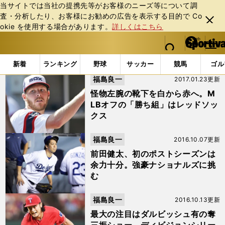
当サイトでは当社の提携先等がお客様のニーズ等について調
査・分析したり、お客様にお勧めの広告を表⽰する⽬的で Co
閉じ
okie を使⽤する場合があります。
詳しくはこちら
る
マイペ
web Sportiva (webスポルティーバ)
検索
メニュ
we
ー
「#リック・ポーセロ」の最新ニュース・ 情報
b
ジ
新着
ランキング
野球
サッカー
競馬
ゴル
ス
福島良一
2017.01.23更新
ポ
ル
怪物左腕の靴下を白から赤へ。M
テ
LBオフの「勝ち組」はレッドソッ
ィ
クス
ー
バ
福島良一
2016.10.07更新
前田健太、初のポストシーズンは
余力十分。強豪ナショナルズに挑
む
福島良一
2016.10.13更新
最大の注目はダルビッシュ有の奪