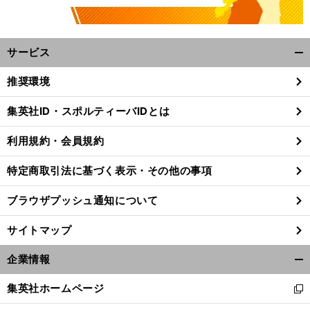
サービス
開
く/
推奨環境
閉
じ
集英社ID・スポルティーバIDとは
る
利用規約・会員規約
特定商取引法に基づく表示・その他の事項
ブラウザプッシュ通知について
サイトマップ
企業情報
開
く/
集英社ホームページ
新
閉
し
じ