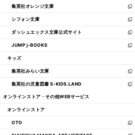
ウ
ン
し
集英社オレンジ文庫
く
で
ド
い
新
開
ウ
ウ
し
シフォン文庫
く
で
ィ
い
新
開
ン
ウ
し
ダッシュエックス文庫公式サイト
く
ド
ィ
い
新
ウ
ン
ウ
し
JUMP j-BOOKS
で
ド
ィ
い
新
開
ウ
ン
ウ
し
キッズ
く
で
ド
ィ
い
開
ウ
ン
ウ
集英社みらい文庫
く
で
ド
ィ
新
開
ウ
ン
し
集英社の児童図書 S-KIDS.LAND
く
で
ド
い
新
開
ウ
ウ
し
オンラインストア・
その他WEBサービス
く
で
ィ
い
開
ン
ウ
オンラインストア
く
ド
ィ
ウ
ン
OTO
で
ド
新
開
ウ
し