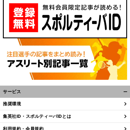
サービス
開
く/
推奨環境
閉
じ
集英社ID・スポルティーバIDとは
る
利用規約・会員規約