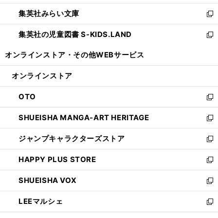
開
ウ
ン
ウ
集英社みらい文庫
く
で
ド
ィ
新
開
ウ
ン
し
集英社の児童図書 S-KIDS.LAND
く
で
ド
い
新
開
ウ
ウ
し
オンラインストア・
その他WEBサービス
く
で
ィ
い
開
ン
ウ
オンラインストア
く
ド
ィ
ウ
ン
OTO
で
ド
新
開
ウ
し
SHUEISHA MANGA-ART HERITAGE
く
で
い
新
開
ウ
し
ジャンプキャラクターズストア
く
ィ
い
新
ン
ウ
し
HAPPY PLUS STORE
ド
ィ
い
新
ウ
ン
ウ
し
SHUEISHA VOX
で
ド
ィ
い
新
開
ウ
ン
ウ
し
LEEマルシェ
く
で
ド
ィ
い
新
開
ウ
ン
ウ
し