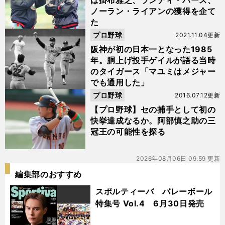
は掛布雅之、ランディ・バース、
ノーラン・ライアンの獲得を企て
た
プロ野球
2021.11.04更新
阪神が初の日本一となった1985
年。胴上げ投手ゲイルが語る当時
のタイガース「マユミはメジャー
でも通用した」
プロ野球
2016.07.12更新
【プロ野球】セの捕手として初の
快挙達成なるか。阿部慎之助の三
冠王の可能性を探る
2026年08月06日 09:59 更新
編集部のおすすめ
スポルティーバ バレーボール
特集号 Vol.4 6月30日発売