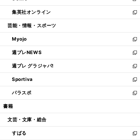
新
開
ウ
ン
ウ
し
集英社オンライン
く
で
ド
ィ
い
新
開
ウ
ン
ウ
し
芸能・情報・スポーツ
く
で
ド
ィ
い
開
ウ
ン
ウ
Myojo
く
で
ド
ィ
新
開
ウ
ン
し
週プレNEWS
く
で
ド
い
新
開
ウ
ウ
し
週プレ グラジャパ!
く
で
ィ
い
新
開
ン
ウ
し
Sportiva
く
ド
ィ
い
新
ウ
ン
ウ
し
パラスポ
で
ド
ィ
い
新
開
ウ
ン
ウ
し
書籍
く
で
ド
ィ
い
開
ウ
ン
ウ
文芸・文庫・総合
く
で
ド
ィ
開
ウ
ン
すばる
く
で
ド
新
開