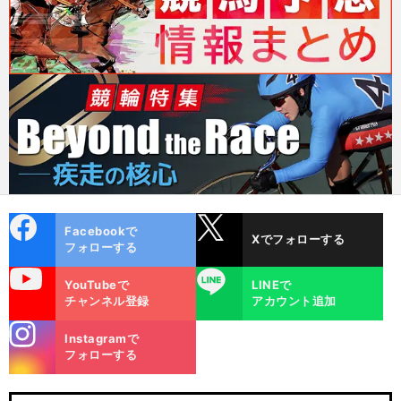
cebo
X
Facebookで
Xでフォローする
ok
フォローする
uTube
LINE
YouTubeで
LINEで
チャンネル登録
アカウント追加
stagra
Instagramで
m
フォローする