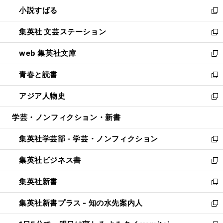
ウ
し
小説すばる
く
で
い
新
開
ウ
し
集英社 文芸ステーション
く
ィ
い
新
ン
ウ
し
web 集英社文庫
ド
ィ
い
新
ウ
ン
ウ
し
青春と読書
で
ド
ィ
い
新
開
ウ
ン
ウ
し
アジア人物史
く
で
ド
ィ
い
新
開
ウ
ン
ウ
し
学芸・ノンフィクション・新書
く
で
ド
ィ
い
開
ウ
ン
ウ
集英社学芸部 - 学芸・ノンフィクション
く
で
ド
ィ
新
開
ウ
ン
し
集英社ビジネス書
く
で
ド
い
新
開
ウ
ウ
し
集英社新書
く
で
ィ
い
新
開
ン
ウ
し
集英社新書プラス - 知の水先案内人
く
ド
ィ
い
新
ウ
ン
ウ
し