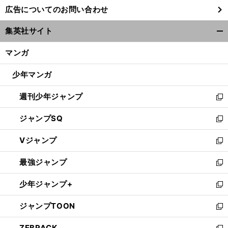
し
広告についてのお問い合わせ
い
ウ
集英社サイト
ィ
開
ン
く/
マンガ
ド
閉
ウ
じ
少年マンガ
で
る
開
週刊少年ジャンプ
く
新
し
ジャンプSQ
い
新
ウ
し
Vジャンプ
ィ
い
新
ン
ウ
し
最強ジャンプ
ド
ィ
い
新
ウ
ン
ウ
し
少年ジャンプ+
で
ド
ィ
い
新
開
ウ
ン
ウ
し
ジャンプTOON
く
で
ド
ィ
い
新
開
ウ
ン
ウ
し
ZEBRACK
く