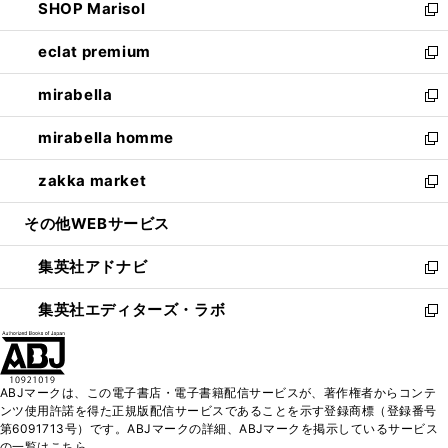
SHOP Marisol
く
で
ド
ィ
い
新
開
ウ
ン
ウ
し
eclat premium
く
で
ド
ィ
い
新
開
ウ
ン
ウ
し
mirabella
く
で
ド
ィ
い
新
開
ウ
ン
ウ
し
mirabella homme
く
で
ド
ィ
い
新
開
ウ
ン
ウ
し
zakka market
く
で
ド
ィ
い
新
開
ウ
ン
ウ
し
その他WEBサービス
く
で
ド
ィ
い
開
ウ
ン
ウ
集英社アドナビ
く
で
ド
ィ
新
開
ウ
ン
し
集英社エディターズ・ラボ
く
で
ド
い
新
開
ウ
ウ
し
く
で
ィ
い
開
ン
ウ
ABJマークは、この電子書店・電子書籍配信サービスが、著作権者からコンテ
く
ド
ィ
ンツ使用許諾を得た正規版配信サービスであることを示す登録商標（登録番号
ウ
ン
第6091713号）です。ABJマークの詳細、ABJマークを掲示しているサービス
で
ド
の一覧はこちら。