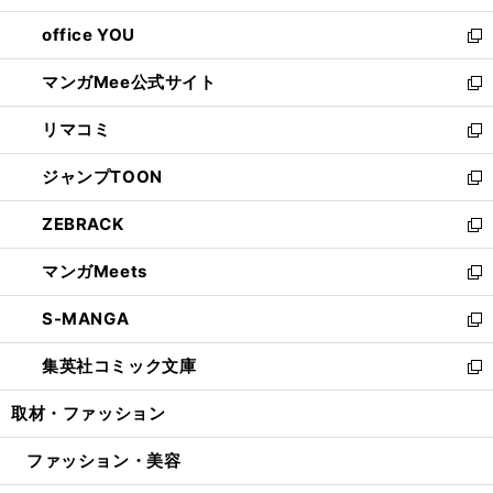
開
ウ
ウ
し
office YOU
く
で
ィ
い
新
開
ン
ウ
し
マンガMee公式サイト
く
ド
ィ
い
新
ウ
ン
ウ
し
リマコミ
で
ド
ィ
い
新
開
ウ
ン
ウ
し
ジャンプTOON
く
で
ド
ィ
い
新
開
ウ
ン
ウ
し
ZEBRACK
く
で
ド
ィ
い
新
開
ウ
ン
ウ
し
マンガMeets
く
で
ド
ィ
い
新
開
ウ
ン
ウ
し
S-MANGA
く
で
ド
ィ
い
新
開
ウ
ン
ウ
し
集英社コミック文庫
く
で
ド
ィ
い
新
開
ウ
ン
ウ
し
取材・ファッション
く
で
ド
ィ
い
開
ウ
ン
ウ
ファッション・美容
く
で
ド
ィ
開
ウ
ン