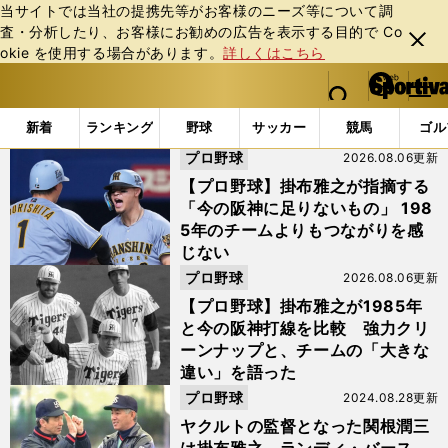
当サイトでは当社の提携先等がお客様のニーズ等について調
査・分析したり、お客様にお勧めの広告を表⽰する⽬的で Co
閉じ
okie を使⽤する場合があります。
詳しくはこちら
る
マイペ
web Sportiva (webスポルティーバ)
検索
メニュ
we
ー
「#ランディ・バース」の最新ニュース・ 情報
b
ジ
新着
ランキング
野球
サッカー
競馬
ゴル
ス
プロ野球
2026.08.06更新
ポ
ル
【プロ野球】掛布雅之が指摘する
テ
「今の阪神に足りないもの」 198
ィ
5年のチームよりもつながりを感
ー
じない
バ
プロ野球
2026.08.06更新
【プロ野球】掛布雅之が1985年
と今の阪神打線を比較 強力クリ
ーンナップと、チームの「大きな
違い」を語った
プロ野球
2024.08.28更新
ヤクルトの監督となった関根潤三