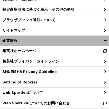
特定商取引法に基づく表示・その他の事項
ブラウザプッシュ通知について
サイトマップ
企業情報
開
く/
集英社ホームページ
新
閉
し
じ
集英社プライバシーガイドライン
い
る
ウ
SHUEISHA Privacy Guideline
ィ
ン
Setting of Cookies
ド
ウ
web Sportivaについて
で
開
Web Sportivaについてのお問い合わせ
く
新