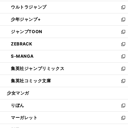
開
ウ
ン
ウ
し
ウルトラジャンプ
く
で
ド
ィ
い
新
開
ウ
ン
ウ
し
少年ジャンプ+
く
で
ド
ィ
い
新
開
ウ
ン
ウ
し
ジャンプTOON
く
で
ド
ィ
い
新
開
ウ
ン
ウ
し
ZEBRACK
く
で
ド
ィ
い
新
開
ウ
ン
ウ
し
S-MANGA
く
で
ド
ィ
い
新
開
ウ
ン
ウ
し
集英社ジャンプリミックス
く
で
ド
ィ
い
新
開
ウ
ン
ウ
し
集英社コミック文庫
く
で
ド
ィ
い
新
開
ウ
ン
ウ
し
少女マンガ
く
で
ド
ィ
い
開
ウ
ン
ウ
りぼん
く
で
ド
ィ
新
開
ウ
ン
し
マーガレット
く
で
ド
い
新
開
ウ
ウ
し