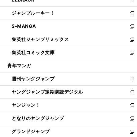
で
ド
ィ
い
新
開
ウ
ン
ウ
し
ジャンプルーキー！
く
で
ド
ィ
い
新
開
ウ
ン
ウ
し
S-MANGA
く
で
ド
ィ
い
新
開
ウ
ン
ウ
し
集英社ジャンプリミックス
く
で
ド
ィ
い
新
開
ウ
ン
ウ
し
集英社コミック文庫
く
で
ド
ィ
い
新
開
ウ
ン
ウ
し
青年マンガ
く
で
ド
ィ
い
開
ウ
ン
ウ
週刊ヤングジャンプ
く
で
ド
ィ
新
開
ウ
ン
し
ヤングジャンプ定期購読デジタル
く
で
ド
い
新
開
ウ
ウ
し
ヤンジャン！
く
で
ィ
い
新
開
ン
ウ
し
となりのヤングジャンプ
く
ド
ィ
い
新
ウ
ン
ウ
し
グランドジャンプ
で
ド
ィ
い
新