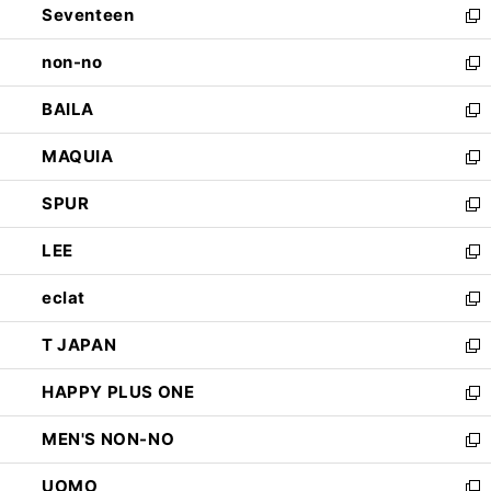
Seventeen
く
で
ド
新
開
ウ
し
non-no
く
で
い
新
開
ウ
し
BAILA
く
ィ
い
新
ン
ウ
し
MAQUIA
ド
ィ
い
新
ウ
ン
ウ
し
SPUR
で
ド
ィ
い
新
開
ウ
ン
ウ
し
LEE
く
で
ド
ィ
い
新
開
ウ
ン
ウ
し
eclat
く
で
ド
ィ
い
新
開
ウ
ン
ウ
し
T JAPAN
く
で
ド
ィ
い
新
開
ウ
ン
ウ
し
HAPPY PLUS ONE
く
で
ド
ィ
い
新
開
ウ
ン
ウ
し
MEN'S NON-NO
く
で
ド
ィ
い
新
開
ウ
ン
ウ
し
UOMO
く
で
ド
ィ
い