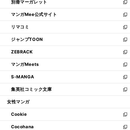
別冊マーガレット
く
で
ィ
い
新
開
ン
ウ
し
マンガMee公式サイト
く
ド
ィ
い
新
ウ
ン
ウ
し
リマコミ
で
ド
ィ
い
新
開
ウ
ン
ウ
し
ジャンプTOON
く
で
ド
ィ
い
新
開
ウ
ン
ウ
し
ZEBRACK
く
で
ド
ィ
い
新
開
ウ
ン
ウ
し
マンガMeets
く
で
ド
ィ
い
新
開
ウ
ン
ウ
し
S-MANGA
く
で
ド
ィ
い
新
開
ウ
ン
ウ
し
集英社コミック文庫
く
で
ド
ィ
い
新
開
ウ
ン
ウ
し
女性マンガ
く
で
ド
ィ
い
開
ウ
ン
ウ
Cookie
く
で
ド
ィ
新
開
ウ
ン
し
Cocohana
く
で
ド
い
新