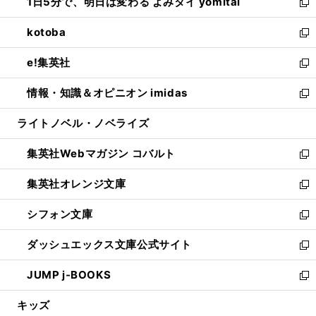
1日5分で、明日は変わる よみタイ yomitai
で
ド
ィ
い
新
開
ウ
ン
ウ
し
kotoba
く
で
ド
ィ
い
新
開
ウ
ン
ウ
し
e!集英社
く
で
ド
ィ
い
新
開
ウ
ン
ウ
し
情報・知識＆オピニオン imidas
く
で
ド
ィ
い
新
開
ウ
ン
ウ
し
ライトノベル・ノベライズ
く
で
ド
ィ
い
開
ウ
ン
ウ
集英社Webマガジン コバルト
く
で
ド
ィ
新
開
ウ
ン
し
集英社オレンジ文庫
く
で
ド
い
新
開
ウ
ウ
し
シフォン文庫
く
で
ィ
い
新
開
ン
ウ
し
ダッシュエックス文庫公式サイト
く
ド
ィ
い
新
ウ
ン
ウ
し
JUMP j-BOOKS
で
ド
ィ
い
新
開
ウ
ン
ウ
し
キッズ
く
で
ド
ィ
い