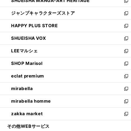
SHUEISHA MANGA-ART HERITAGE
く
で
い
新
開
ウ
し
ジャンプキャラクターズストア
く
ィ
い
新
ン
ウ
し
HAPPY PLUS STORE
ド
ィ
い
新
ウ
ン
ウ
し
SHUEISHA VOX
で
ド
ィ
い
新
開
ウ
ン
ウ
し
LEEマルシェ
く
で
ド
ィ
い
新
開
ウ
ン
ウ
し
SHOP Marisol
く
で
ド
ィ
い
新
開
ウ
ン
ウ
し
eclat premium
く
で
ド
ィ
い
新
開
ウ
ン
ウ
し
mirabella
く
で
ド
ィ
い
新
開
ウ
ン
ウ
し
mirabella homme
く
で
ド
ィ
い
新
開
ウ
ン
ウ
し
zakka market
く
で
ド
ィ
い
新
開
ウ
ン
ウ
し
その他WEBサービス
く
で
ド
ィ
い