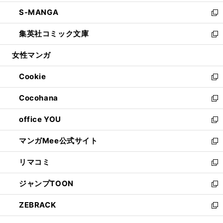
開
ウ
ン
ウ
し
S-MANGA
く
で
ド
ィ
い
新
開
ウ
ン
ウ
し
集英社コミック文庫
く
で
ド
ィ
い
新
開
ウ
ン
ウ
し
女性マンガ
く
で
ド
ィ
い
開
ウ
ン
ウ
Cookie
く
で
ド
ィ
新
開
ウ
ン
し
Cocohana
く
で
ド
い
新
開
ウ
ウ
し
office YOU
く
で
ィ
い
新
開
ン
ウ
し
マンガMee公式サイト
く
ド
ィ
い
新
ウ
ン
ウ
し
リマコミ
で
ド
ィ
い
新
開
ウ
ン
ウ
し
ジャンプTOON
く
で
ド
ィ
い
新
開
ウ
ン
ウ
し
ZEBRACK
く
で
ド
ィ
い
新
開
ウ
ン
ウ
し