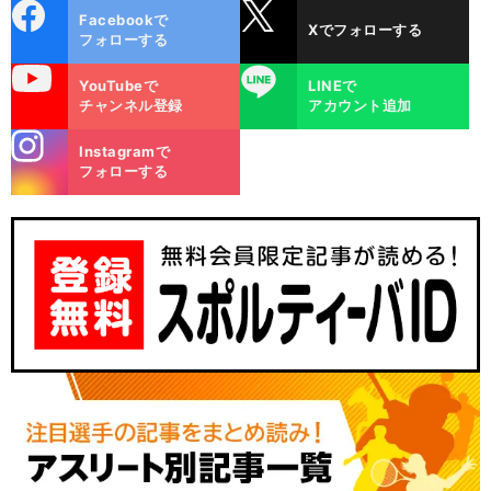
cebo
X
Facebookで
Xでフォローする
ok
フォローする
uTube
LINE
YouTubeで
LINEで
チャンネル登録
アカウント追加
stagra
Instagramで
m
フォローする