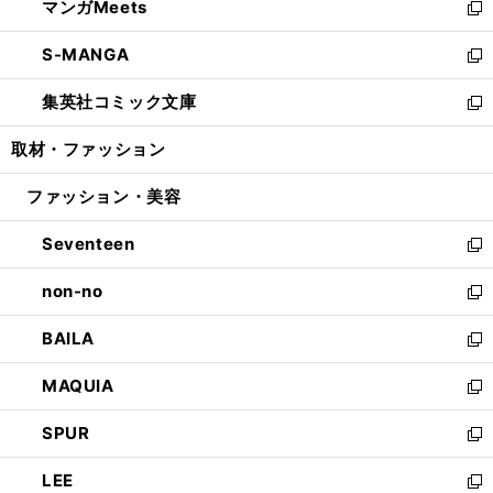
マンガMeets
く
で
ド
ィ
い
新
開
ウ
ン
ウ
し
S-MANGA
く
で
ド
ィ
い
新
開
ウ
ン
ウ
し
集英社コミック文庫
く
で
ド
ィ
い
新
開
ウ
ン
ウ
し
取材・ファッション
く
で
ド
ィ
い
開
ウ
ン
ウ
ファッション・美容
く
で
ド
ィ
開
ウ
ン
Seventeen
く
で
ド
新
開
ウ
し
non-no
く
で
い
新
開
ウ
し
BAILA
く
ィ
い
新
ン
ウ
し
MAQUIA
ド
ィ
い
新
ウ
ン
ウ
し
SPUR
で
ド
ィ
い
新
開
ウ
ン
ウ
し
LEE
く
で
ド
ィ
い
新