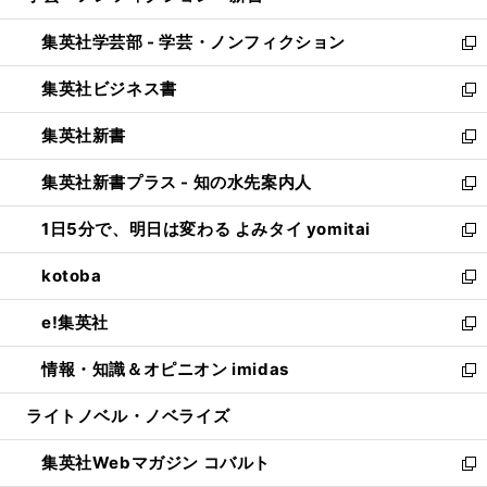
開
ウ
ン
ウ
集英社学芸部 - 学芸・ノンフィクション
く
で
ド
ィ
新
開
ウ
ン
し
集英社ビジネス書
く
で
ド
い
新
開
ウ
ウ
し
集英社新書
く
で
ィ
い
新
開
ン
ウ
し
集英社新書プラス - 知の水先案内人
く
ド
ィ
い
新
ウ
ン
ウ
し
1日5分で、明日は変わる よみタイ yomitai
で
ド
ィ
い
新
開
ウ
ン
ウ
し
kotoba
く
で
ド
ィ
い
新
開
ウ
ン
ウ
し
e!集英社
く
で
ド
ィ
い
新
開
ウ
ン
ウ
し
情報・知識＆オピニオン imidas
く
で
ド
ィ
い
新
開
ウ
ン
ウ
し
ライトノベル・ノベライズ
く
で
ド
ィ
い
開
ウ
ン
ウ
集英社Webマガジン コバルト
く
で
ド
ィ
新
開