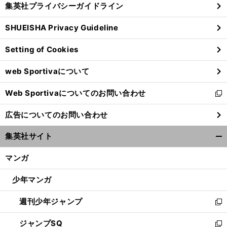
集英社プライバシーガイドライン
い
る
ウ
SHUEISHA Privacy Guideline
ィ
ン
Setting of Cookies
ド
ウ
web Sportivaについて
で
開
Web Sportivaについてのお問い合わせ
く
新
し
広告についてのお問い合わせ
い
ウ
集英社サイト
ィ
開
ン
く/
マンガ
ド
閉
ウ
じ
少年マンガ
で
る
開
週刊少年ジャンプ
く
新
し
ジャンプSQ
い
新