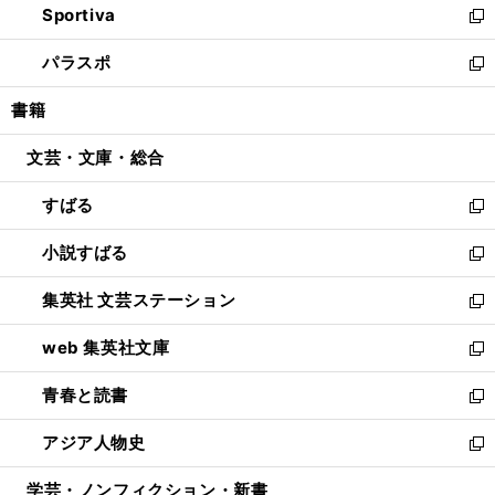
Sportiva
く
ド
ィ
い
新
ウ
ン
ウ
し
パラスポ
で
ド
ィ
い
新
開
ウ
ン
ウ
し
書籍
く
で
ド
ィ
い
開
ウ
ン
ウ
文芸・文庫・総合
く
で
ド
ィ
開
ウ
ン
すばる
く
で
ド
新
開
ウ
し
小説すばる
く
で
い
新
開
ウ
し
集英社 文芸ステーション
く
ィ
い
新
ン
ウ
し
web 集英社文庫
ド
ィ
い
新
ウ
ン
ウ
し
青春と読書
で
ド
ィ
い
新
開
ウ
ン
ウ
し
アジア人物史
く
で
ド
ィ
い
新
開
ウ
ン
ウ
し
学芸・ノンフィクション・新書
く
で
ド
ィ
い