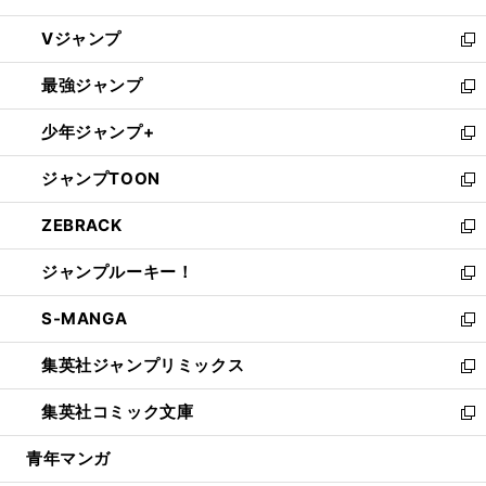
ウ
し
Vジャンプ
ィ
い
新
ン
ウ
し
最強ジャンプ
ド
ィ
い
新
ウ
ン
ウ
し
少年ジャンプ+
で
ド
ィ
い
新
開
ウ
ン
ウ
し
ジャンプTOON
く
で
ド
ィ
い
新
開
ウ
ン
ウ
し
ZEBRACK
く
で
ド
ィ
い
新
開
ウ
ン
ウ
し
ジャンプルーキー！
く
で
ド
ィ
い
新
開
ウ
ン
ウ
し
S-MANGA
く
で
ド
ィ
い
新
開
ウ
ン
ウ
し
集英社ジャンプリミックス
く
で
ド
ィ
い
新
開
ウ
ン
ウ
し
集英社コミック文庫
く
で
ド
ィ
い
新
開
ウ
ン
ウ
し
青年マンガ
く
で
ド
ィ
い
開
ウ
ン
ウ