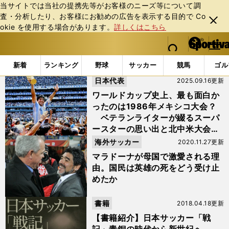
当サイトでは当社の提携先等がお客様のニーズ等について調
査・分析したり、お客様にお勧めの広告を表⽰する⽬的で Co
閉じ
okie を使⽤する場合があります。
詳しくはこちら
る
マイペ
web Sportiva (webスポルティーバ)
検索
メニュ
we
ー
「#メキシコＷ杯」の最新ニュース・ 情報
b
ジ
新着
ランキング
野球
サッカー
競馬
ゴル
ス
日本代表
2025.09.16更新
ポ
ル
ワールドカップ史上、最も面白か
テ
ったのは1986年メキシコ大会？
ィ
ベテランライターが綴るスーパ
ー
ースターの思い出と北中米大会へ
バ
の期待
海外サッカー
2020.11.27更新
マラドーナが母国で激愛される理
由。国民は英雄の死をどう受け止
めたか
書籍
2018.04.18更新
【書籍紹介】日本サッカー「戦