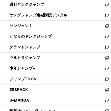
週刊ヤングジャンプ
く
で
ド
ィ
新
開
ウ
ン
し
ヤングジャンプ定期購読デジタル
く
で
ド
い
新
開
ウ
ウ
し
ヤンジャン！
く
で
ィ
い
新
開
ン
ウ
し
となりのヤングジャンプ
く
ド
ィ
い
新
ウ
ン
ウ
し
グランドジャンプ
で
ド
ィ
い
新
開
ウ
ン
ウ
し
ウルトラジャンプ
く
で
ド
ィ
い
新
開
ウ
ン
ウ
し
少年ジャンプ+
く
で
ド
ィ
い
新
開
ウ
ン
ウ
し
ジャンプTOON
く
で
ド
ィ
い
新
開
ウ
ン
ウ
し
ZEBRACK
く
で
ド
ィ
い
新
開
ウ
ン
ウ
し
S-MANGA
く
で
ド
ィ
い
新
開
ウ
ン
ウ
し
集英社ジャンプリミックス
く