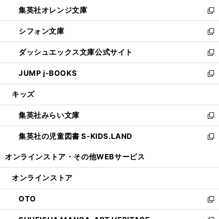
ウ
ン
し
集英社オレンジ文庫
く
で
ド
い
新
開
ウ
ウ
し
シフォン文庫
く
で
ィ
い
新
開
ン
ウ
し
ダッシュエックス文庫公式サイト
く
ド
ィ
い
新
ウ
ン
ウ
し
JUMP j-BOOKS
で
ド
ィ
い
新
開
ウ
ン
ウ
し
キッズ
く
で
ド
ィ
い
開
ウ
ン
ウ
集英社みらい文庫
く
で
ド
ィ
新
開
ウ
ン
し
集英社の児童図書 S-KIDS.LAND
く
で
ド
い
新
開
ウ
ウ
し
オンラインストア・
その他WEBサービス
く
で
ィ
い
開
ン
ウ
オンラインストア
く
ド
ィ
ウ
ン
OTO
で
ド
新
開
ウ
し