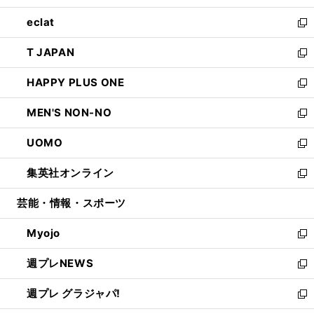
開
ウ
ン
ウ
し
eclat
く
で
ド
ィ
い
新
開
ウ
ン
ウ
し
T JAPAN
く
で
ド
ィ
い
新
開
ウ
ン
ウ
し
HAPPY PLUS ONE
く
で
ド
ィ
い
新
開
ウ
ン
ウ
し
MEN'S NON-NO
く
で
ド
ィ
い
新
開
ウ
ン
ウ
し
UOMO
く
で
ド
ィ
い
新
開
ウ
ン
ウ
し
集英社オンライン
く
で
ド
ィ
い
新
開
ウ
ン
ウ
し
芸能・情報・スポーツ
く
で
ド
ィ
い
開
ウ
ン
ウ
Myojo
く
で
ド
ィ
新
開
ウ
ン
し
週プレNEWS
く
で
ド
い
新
開
ウ
ウ
し
週プレ グラジャパ!
く
で
ィ
い
新
開
ン
ウ
し