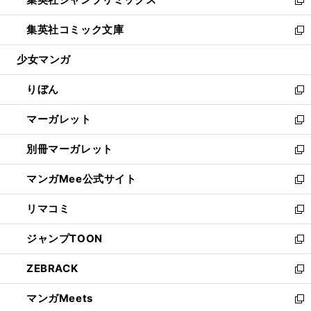
で
ド
ィ
い
新
開
ウ
ン
ウ
し
集英社コミック文庫
く
で
ド
ィ
い
新
開
ウ
ン
ウ
し
少女マンガ
く
で
ド
ィ
い
開
ウ
ン
ウ
りぼん
く
で
ド
ィ
新
開
ウ
ン
し
マーガレット
く
で
ド
い
新
開
ウ
ウ
し
別冊マーガレット
く
で
ィ
い
新
開
ン
ウ
し
マンガMee公式サイト
く
ド
ィ
い
新
ウ
ン
ウ
し
リマコミ
で
ド
ィ
い
新
開
ウ
ン
ウ
し
ジャンプTOON
く
で
ド
ィ
い
新
開
ウ
ン
ウ
し
ZEBRACK
く
で
ド
ィ
い
新
開
ウ
ン
ウ
し
マンガMeets
く
で
ド
ィ
い
新