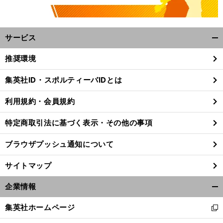
サービス
開
く/
推奨環境
閉
じ
集英社ID・スポルティーバIDとは
る
利用規約・会員規約
特定商取引法に基づく表示・その他の事項
ブラウザプッシュ通知について
サイトマップ
企業情報
開
く/
集英社ホームページ
新
閉
し
じ